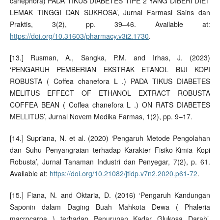
canephora) PADA TIKUS DIABETES TIPE 2 YANG DIBERI DIET
LEMAK TINGGI DAN SUKROSA’, Jurnal Farmasi Sains dan
Praktis, 3(2), pp. 39–46. Available at:
https://doi.org/10.31603/pharmacy.v3i2.1730
.
[13.] Rusman, A., Sangka, P.M. and Irhas, J. (2023)
‘PENGARUH PEMBERIAN EKSTRAK ETANOL BIJI KOPI
ROBUSTA ( Coffea chanefora L .) PADA TIKUS DIABETES
MELITUS EFFECT OF ETHANOL EXTRACT ROBUSTA
COFFEA BEAN ( Coffea chanefora L .) ON RATS DIABETES
MELLITUS’, Jurnal Novem Medika Farmas, 1(2), pp. 9–17.
[14.] Supriana, N. et al. (2020) ‘Pengaruh Metode Pengolahan
dan Suhu Penyangraian terhadap Karakter Fisiko-Kimia Kopi
Robusta’, Jurnal Tanaman Industri dan Penyegar, 7(2), p. 61.
Available at:
https://doi.org/10.21082/jtidp.v7n2.2020.p61-72
.
[15.] Fiana, N. and Oktaria, D. (2016) ‘Pengaruh Kandungan
Saponin dalam Daging Buah Mahkota Dewa ( Phaleria
macrocarpa ) terhadap Penurunan Kadar Glukosa Darah’,