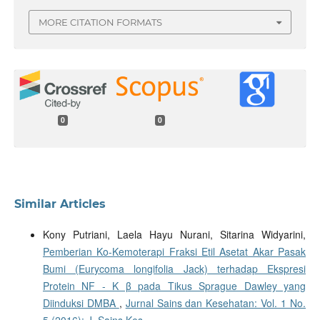
MORE CITATION FORMATS
0
0
Similar Articles
Kony Putriani, Laela Hayu Nurani, Sitarina Widyarini,
Pemberian Ko-Kemoterapi Fraksi Etil Asetat Akar Pasak
Bumi (Eurycoma longifolia Jack) terhadap Ekspresi
Protein NF - K β pada Tikus Sprague Dawley yang
Diinduksi DMBA
,
Jurnal Sains dan Kesehatan: Vol. 1 No.