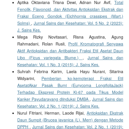
Aptika Oktaviana Trisna Dewi, Adnan Nur Avif,
Total
Fenolik, Flavonoid, dan Aktivitas Antioksidan Ekstrak dan
Fraksi Eceng Gondok (Eichhornia crassipes (Mart.)
Solms)
,
Jurnal Sains dan Kesehatan: Vol. 5 No. 2 (2023):
J. Sains Kes.
Mega Rizky Novitasari, Risna Agustina, Agung
Rahmadani, Rolan Rusli,
Profil Kromatografi Senyawa
Aktif Antioksidan dan Antibakteri Fraksi Etil Asetat Daun
Libo (Ficus variegata Blume.)
,
Jurnal Sains dan
Kesehatan: Vol. 1 No. 3 (2015): J. Sains Kes.
Suhrah Febrina Karim, Laela Hayu Nurani, Sitarina
Widyarini,
Pemberian ko-kemoterapi Fraksi Etil
AsetatAkar Pasak Bumi (Eurycoma LongifoliaJack)
Terhadap Ekspresi Protein Ki-67 pada Tikus Model
Kanker Payudarayang diinduksi DMBA
,
Jurnal Sains dan
Kesehatan: Vol. 2 No. 1 (2019): J. Sains Kes.
Nurul Fitriani, Herman, Laode Rijai,
Antioksidan Ekstrak
Daun Sumpit (Brucea javanica (L). Merr) dengan Metode
DPPH
,
Jurnal Sains dan Kesehatan: Vol. 2 No. 1 (2019):