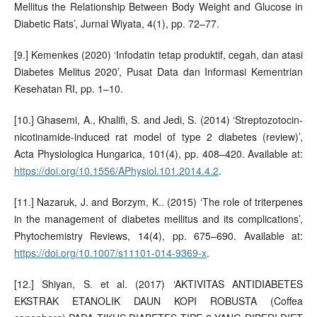
Mellitus the Relationship Between Body Weight and Glucose in
Diabetic Rats’, Jurnal Wiyata, 4(1), pp. 72–77.
[9.] Kemenkes (2020) ‘Infodatin tetap produktif, cegah, dan atasi
Diabetes Melitus 2020’, Pusat Data dan Informasi Kementrian
Kesehatan RI, pp. 1–10.
[10.] Ghasemi, A., Khalifi, S. and Jedi, S. (2014) ‘Streptozotocin-
nicotinamide-induced rat model of type 2 diabetes (review)’,
Acta Physiologica Hungarica, 101(4), pp. 408–420. Available at:
https://doi.org/10.1556/APhysiol.101.2014.4.2
.
[11.] Nazaruk, J. and Borzym, K.. (2015) ‘The role of triterpenes
in the management of diabetes mellitus and its complications’,
Phytochemistry Reviews, 14(4), pp. 675–690. Available at:
https://doi.org/10.1007/s11101-014-9369-x
.
[12.] Shiyan, S. et al. (2017) ‘AKTIVITAS ANTIDIABETES
EKSTRAK ETANOLIK DAUN KOPI ROBUSTA (Coffea