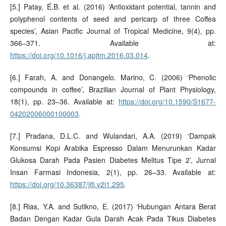
[5.] Patay, É.B. et al. (2016) ‘Antioxidant potential, tannin and
polyphenol contents of seed and pericarp of three Coffea
species’, Asian Pacific Journal of Tropical Medicine, 9(4), pp.
366–371. Available at:
https://doi.org/10.1016/j.apjtm.2016.03.014
.
[6.] Farah, A. and Donangelo. Marino, C. (2006) ‘Phenolic
compounds in coffee’, Brazilian Journal of Plant Physiology,
18(1), pp. 23–36. Available at:
https://doi.org/10.1590/S1677-
04202006000100003
.
[7.] Pradana, D.L.C. and Wulandari, A.A. (2019) ‘Dampak
Konsumsi Kopi Arabika Espresso Dalam Menurunkan Kadar
Glukosa Darah Pada Pasien Diabetes Melitus Tipe 2’, Jurnal
Insan Farmasi Indonesia, 2(1), pp. 26–33. Available at:
https://doi.org/10.36387/jifi.v2i1.295
.
[8.] Rias, Y.A. and Sutikno, E. (2017) ‘Hubungan Antara Berat
Badan Dengan Kadar Gula Darah Acak Pada Tikus Diabetes