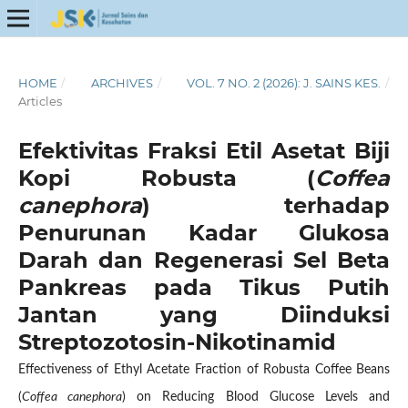
HOME
/
ARCHIVES
/
VOL. 7 NO. 2 (2026): J. SAINS KES.
/
Articles
Efektivitas Fraksi Etil Asetat Biji
Kopi Robusta (
Coffea
canephora
) terhadap
Penurunan Kadar Glukosa
Darah dan Regenerasi Sel Beta
Pankreas pada Tikus Putih
Jantan yang Diinduksi
Streptozotosin-Nikotinamid
Effectiveness of Ethyl Acetate Fraction of Robusta Coffee Beans
(
Coffea canephora
) on Reducing Blood Glucose Levels and