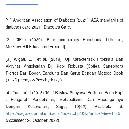
[1.] American Association of Diabetes (2021) ‘ADA standards of
diabetes care 2021’, Diabetes Care.
[2.] DiPiro (2020) ‘Pharmacotherapy Handbook 11th ed’,
McGraw-Hill Education [Preprint].
[3.] Wigati, E.I. et al. (2018), Uji Karakteristik Fitokimia Dan
Aktivitas Antioksidan Biji Kopi Robusta (Coffea Canephora
Pierre) Dari Bogor, Bandung Dan Garut Dengan Metode Dpph
(1,1-Diphenyl-2-Picrylhydrazyl)
[4.] Yusmarini (2013) ‘Mini Review Senyawa Polifenol Pada Kopi
: Pengaruh Pengolahan, Metabolisme Dan Hubungannya
Dengan Kesehatan’, Sagu, 10(02). Available at:
https://sagu.ejournal.unri.ac.id/index.php/JSG/article/view/1445
(Accessed: 26 October 2022).