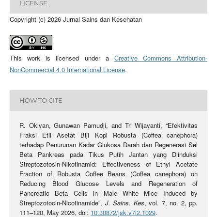
LICENSE
Copyright (c) 2026 Jurnal Sains dan Kesehatan
This work is licensed under a
Creative Commons Attribution-
NonCommercial 4.0 International License
.
HOW TO CITE
R. Oklyan, Gunawan Pamudji, and Tri Wijayanti, “Efektivitas
Fraksi Etil Asetat Biji Kopi Robusta (Coffea canephora)
terhadap Penurunan Kadar Glukosa Darah dan Regenerasi Sel
Beta Pankreas pada Tikus Putih Jantan yang Diinduksi
Streptozotosin-Nikotinamid: Effectiveness of Ethyl Acetate
Fraction of Robusta Coffee Beans (Coffea canephora) on
Reducing Blood Glucose Levels and Regeneration of
Pancreatic Beta Cells in Male White Mice Induced by
Streptozotocin-Nicotinamide”,
J. Sains. Kes
, vol. 7, no. 2, pp.
111–120, May 2026, doi:
10.30872/jsk.v7i2.1029
.