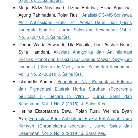
5 (2016): J. Sains Kes.
Mega Rizky Novitasari, Lizma Febrina, Risna Agustina,
Agung Rahmadani, Rolan Rusli,
Analisis GC-MS Senyawa
Aktif Antioksidan Fraksi Etil Asetat Daun Libo (Ficus
variegata Blume.)
,
Jurnal Sains dan Kesehatan: Vol. 1
No. 5 (2016): J. Sains Kes.
Deden Winda Suwandi, Tita Puspita, Doni Anshar Nuari,
Syifa Hamdani,
Aktivitas Analgetika dan Antiinflamasi
Ekstrak Etanol dan Fraksi Daun Jambu Mawar (Syzygium
jambos L.) Secara In Vivo
,
Jurnal Sains dan Kesehatan:
Vol. 3 No. 2 (2021): J. Sains Kes.
Islamudin Ahmad,
Penentuan Nilai Persentase Eritema
dan Pigmentasi Ekstrak Herba Suruhan (Peperomia
pellucida L.) Secara In Vitro
,
Jurnal Sains dan
Kesehatan: Vol. 1 No. 2 (2015): J. Sains Kes.
Herlina Ekapratama Dewi, Rolan Rusli, Welinda Dyah
Ayu,
Formulasi Krim Antibakteri Fraksi Etil Asetat Daun
Kirinyuh (Chromolaena odorata)
,
Jurnal Sains dan
Kesehatan: Vol. 2 No. 2 (2019): J. Sains Kes.