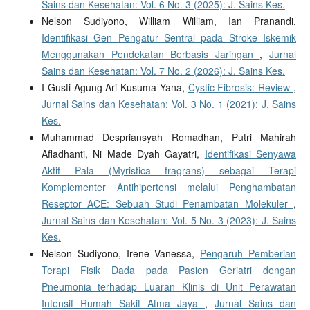
Sains dan Kesehatan: Vol. 6 No. 3 (2025): J. Sains Kes.
Nelson Sudiyono, William William, Ian Pranandi,
Identifikasi Gen Pengatur Sentral pada Stroke Iskemik
Menggunakan Pendekatan Berbasis Jaringan
,
Jurnal
Sains dan Kesehatan: Vol. 7 No. 2 (2026): J. Sains Kes.
I Gusti Agung Ari Kusuma Yana,
Cystic Fibrosis: Review
,
Jurnal Sains dan Kesehatan: Vol. 3 No. 1 (2021): J. Sains
Kes.
Muhammad Despriansyah Romadhan, Putri Mahirah
Afladhanti, Ni Made Dyah Gayatri,
Identifikasi Senyawa
Aktif Pala (Myristica fragrans) sebagai Terapi
Komplementer Antihipertensi melalui Penghambatan
Reseptor ACE: Sebuah Studi Penambatan Molekuler
,
Jurnal Sains dan Kesehatan: Vol. 5 No. 3 (2023): J. Sains
Kes.
Nelson Sudiyono, Irene Vanessa,
Pengaruh Pemberian
Terapi Fisik Dada pada Pasien Geriatri dengan
Pneumonia terhadap Luaran Klinis di Unit Perawatan
Intensif Rumah Sakit Atma Jaya
,
Jurnal Sains dan