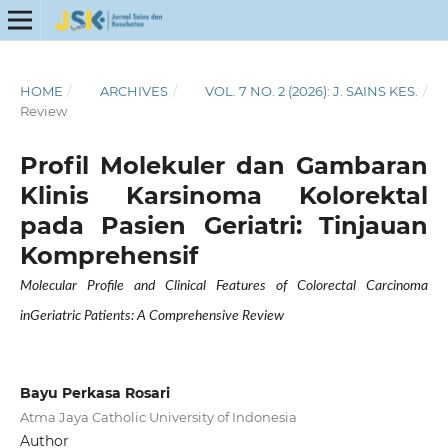
HOME
/
ARCHIVES
/
VOL. 7 NO. 2 (2026): J. SAINS KES.
/
Review
Profil Molekuler dan Gambaran
Klinis Karsinoma Kolorektal
pada Pasien Geriatri: Tinjauan
Komprehensif
Molecular Profile and Clinical Features of Colorectal Carcinoma
inGeriatric Patients: A Comprehensive Review
Bayu Perkasa Rosari
Atma Jaya Catholic University of Indonesia
Author