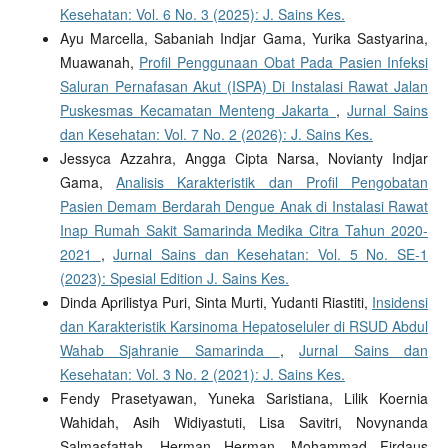
Kesehatan: Vol. 6 No. 3 (2025): J. Sains Kes.
Ayu Marcella, Sabaniah Indjar Gama, Yurika Sastyarina,
Muawanah,
Profil Penggunaan Obat Pada Pasien Infeksi
Saluran Pernafasan Akut (ISPA) Di Instalasi Rawat Jalan
Puskesmas Kecamatan Menteng Jakarta
,
Jurnal Sains
dan Kesehatan: Vol. 7 No. 2 (2026): J. Sains Kes.
Jessyca Azzahra, Angga Cipta Narsa, Novianty Indjar
Gama,
Analisis Karakteristik dan Profil Pengobatan
Pasien Demam Berdarah Dengue Anak di Instalasi Rawat
Inap Rumah Sakit Samarinda Medika Citra Tahun 2020-
2021
,
Jurnal Sains dan Kesehatan: Vol. 5 No. SE-1
(2023): Spesial Edition J. Sains Kes.
Dinda Aprilistya Puri, Sinta Murti, Yudanti Riastiti,
Insidensi
dan Karakteristik Karsinoma Hepatoseluler di RSUD Abdul
Wahab Sjahranie Samarinda
,
Jurnal Sains dan
Kesehatan: Vol. 3 No. 2 (2021): J. Sains Kes.
Fendy Prasetyawan, Yuneka Saristiana, Lilik Koernia
Wahidah, Asih Widiyastuti, Lisa Savitri, Novynanda
Salmasfattah, Herman Herman, Mohammad Firdaus