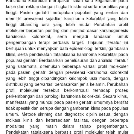
Karsinoma kolorektal merupakan salah satu keganasan pada
kolon dan rektum dengan tingkat insidensi serta mortalitas yang
tinggi. Pasien geriatri merupakan populasi yang rentan dan
memiliki prevalensi kejadian karsinoma kolorektal yang lebih
tinggi dibanding usia yang lebih muda. Perubahan profil
molekuler berperan penting dan menjadi dasar karsinogenesis
karsinoma kolorektal, serta menjadi landasan untuk
pengembangan terapi berbasis target. Tinjauan literatur ini
bertujuan untuk menyajikan data epidemiologi terkini, gambaran
klinis, serta pendekatan tatalaksana karsinoma kolorektal pada
populasi geriatri. Berdasarkan penelusuran dan analisis literatur
yang sistematis, ditemukan beberapa variasi profil molekuler
pada pasien geriatri dengan prevalensi karsinoma kolorektal
yang lebih tinggi dibandingkan kelompok usia muda, dengan
distribusi yang bervariasi berdasarkan jenis kelamin. Perubahan
profil molekuler tersebut berkontribusi terhadap proses
perkembangan dan patologi karsinoma kolorektal. Secara klinis,
manifestasi yang muncul pada pasien geriatri umumnya bersifat
tidak spesifik dan serupa dengan gambaran klinis pada populasi
umum. Metode skrining dan diagnostik dipilih sesuai dengan
indikasi klinis dan ketersediaan fasilitas, dengan beberapa
modalitas yang masih dalam tahap pengembangan.
Pendekatan tatalaksana berbasis profil molekuler telah mulai