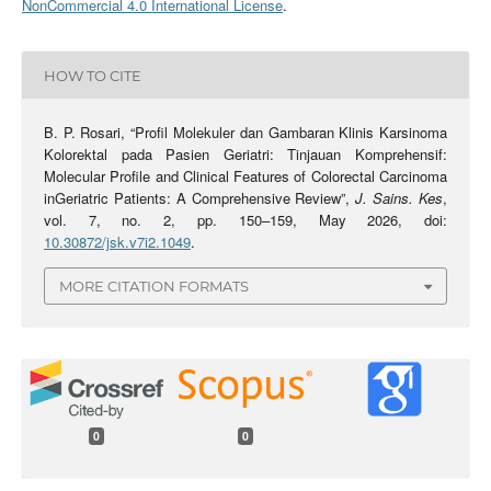
NonCommercial 4.0 International License
.
HOW TO CITE
B. P. Rosari, “Profil Molekuler dan Gambaran Klinis Karsinoma
Kolorektal pada Pasien Geriatri: Tinjauan Komprehensif:
Molecular Profile and Clinical Features of Colorectal Carcinoma
inGeriatric Patients: A Comprehensive Review”,
J. Sains. Kes
,
vol. 7, no. 2, pp. 150–159, May 2026, doi:
10.30872/jsk.v7i2.1049
.
MORE CITATION FORMATS
0
0