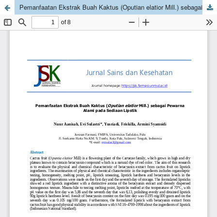
Pemanfaatan Ekstrak Buah Kaktus (Oputian elatior Mill.) sebagai Pewarna Alami pada Sediaan Lipstik