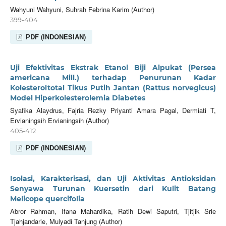
Wahyuni Wahyuni, Suhrah Febrina Karim (Author)
399-404
PDF (INDONESIAN)
Uji Efektivitas Ekstrak Etanol Biji Alpukat (Persea
americana Mill.) terhadap Penurunan Kadar
Kolesteroltotal Tikus Putih Jantan (Rattus norvegicus)
Model Hiperkolesterolemia Diabetes
Syafika Alaydrus, Fajria Rezky Priyanti Amara Pagal, Dermiati T,
Ervianingsih Ervianingsih (Author)
405-412
PDF (INDONESIAN)
Isolasi, Karakterisasi, dan Uji Aktivitas Antioksidan
Senyawa Turunan Kuersetin dari Kulit Batang
Melicope quercifolia
Abror Rahman, Ifana Mahardika, Ratih Dewi Saputri, Tjitjik Srie
Tjahjandarie, Mulyadi Tanjung (Author)