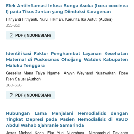
Efek Antiinflamasi Infusa Bunga Asoka (Ixora coccinea
l) pada Tikus Jantan yang Diinduksi Karagenan
Fitriyanti Fitriyanti, Nurul Hikmah, Karunita Ika Astuti (Author)
355-359
PDF (INDONESIAN)
Identifikasi Faktor Penghambat Layanan Kesehatan
Maternal di Puskesmas Ohoijang Watdek Kabupaten
Maluku Tenggara
Gresellia Maria Talya Ngamel, Arwyn Weynand Nusawakan, Rose
Rien Salusi (Author)
360-366
PDF (INDONESIAN)
Hubungan Lama Menjalani Hemodialisis dengan
Tingkat Depresi pada Pasien Hemodialisis di RSUD
Abdul Wahab Sjahranie Samarinda
Joses Michael Korin, Eka Yuni Nugrahayu, Nirapambudi Devianto