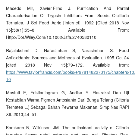
Macedo Mlr, Xavier-Filho J. Purification And Partial
Characterisation Of Trypsin Inhibitors From Seeds Ofclitoria
Ternatea. J Sci Food Agric [Internet]. 1992 [Cited 2018 Nov
15];58(1):55–8. Available From:
Http://Doi.Wiley.Com/10.1002/Jsfa.2740580110
Rajalakshmi D, Narasimhan S, Narasimhan S. Food
Antioxidants: Sources and Methods of Evaluation. 1995 Oct 24
[cited 2018 Nov 15];79–172. Available from:
https://www.taylorfrancis.com/books/e/9781482273175/chapters
10
Mastuti E, Fristianingrum G, Andika Y. Ekstraksi Dan Uji
Kestabilan Warna Pigmen Antosianin Dari Bunga Telang (Clitoria
Ternatea L.) Sebagai Bahan Pewarna Makanan. Simp Nas RAPI
XII. 2013;44–51.
Kamkaen N, Wilkinson JM. The antioxidant activity of Clitoria
ternatea flower petal extracts and eye gel. Phyther Res.