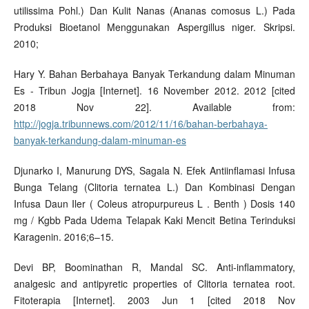
utilissima Pohl.) Dan Kulit Nanas (Ananas comosus L.) Pada
Produksi Bioetanol Menggunakan Aspergillus niger. Skripsi.
2010;
Hary Y. Bahan Berbahaya Banyak Terkandung dalam Minuman
Es - Tribun Jogja [Internet]. 16 November 2012. 2012 [cited
2018 Nov 22]. Available from:
http://jogja.tribunnews.com/2012/11/16/bahan-berbahaya-
banyak-terkandung-dalam-minuman-es
Djunarko I, Manurung DYS, Sagala N. Efek Antiinflamasi Infusa
Bunga Telang (Clitoria ternatea L.) Dan Kombinasi Dengan
Infusa Daun Iler ( Coleus atropurpureus L . Benth ) Dosis 140
mg / Kgbb Pada Udema Telapak Kaki Mencit Betina Terinduksi
Karagenin. 2016;6–15.
Devi BP, Boominathan R, Mandal SC. Anti-inflammatory,
analgesic and antipyretic properties of Clitoria ternatea root.
Fitoterapia [Internet]. 2003 Jun 1 [cited 2018 Nov