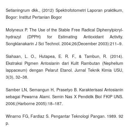
Setianingrum dkk., (2012) Spektrofotometri Laporan praktikum,
Bogor: Institut Pertanian Bogor
Molyneux P. The Use of the Stable Free Radical Diphenylpicryl-
hydrazyl (DPPH) for Estimating Antioxidant Activity.
Songklanakarin J Sci Technol. 2004;26(December 2003):211–9.
Siahaan, L. O., Hutapea, E. R. F., & Tambun, R. (2014).
Ekstraksi Pigmen Antosianin dari Kulit Rambutan (Nephelium
lappaceum) dengan Pelarut Etanol. Jurnal Teknik Kimia USU,
3(3), 32–38.
Samber LN, Semangun H, Prasetyo B. Karakterisasi Antosianin
sebagai Pewarna Alami. Semin Nas X Pendidik Biol FKIP UNS.
2006;(Harborne 2005):18–187.
Winarno FG, Fardiaz S. Pengantar Teknologi Pangan. 1989. 92
p.