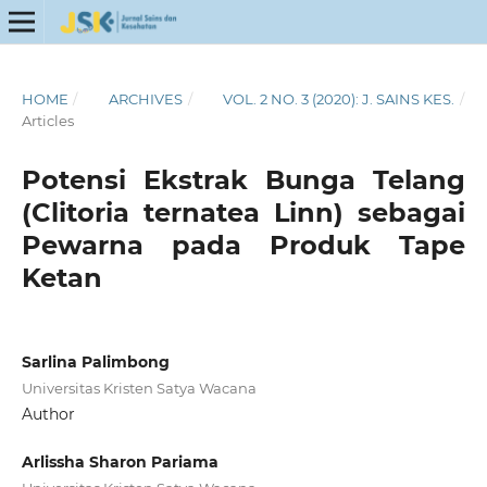
HOME
/
ARCHIVES
/
VOL. 2 NO. 3 (2020): J. SAINS KES.
/
Articles
Potensi Ekstrak Bunga Telang
(Clitoria ternatea Linn) sebagai
Pewarna pada Produk Tape
Ketan
Sarlina Palimbong
Universitas Kristen Satya Wacana
Author
Arlissha Sharon Pariama