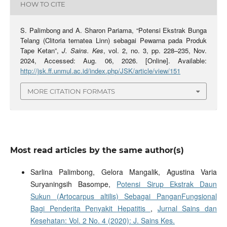
HOW TO CITE
S. Palimbong and A. Sharon Pariama, “Potensi Ekstrak Bunga
Telang (Clitoria ternatea Linn) sebagai Pewarna pada Produk
Tape Ketan”,
J. Sains. Kes
, vol. 2, no. 3, pp. 228–235, Nov.
2024, Accessed: Aug. 06, 2026. [Online]. Available:
http://jsk.ff.unmul.ac.id/index.php/JSK/article/view/151
MORE CITATION FORMATS
Most read articles by the same author(s)
Sarlina Palimbong, Gelora Mangalik, Agustina Varia
Suryaningsih Basompe,
Potensi Sirup Ekstrak Daun
Sukun (Artocarpus altilis) Sebagai PanganFungsional
Bagi Penderita Penyakit Hepatitis
,
Jurnal Sains dan
Kesehatan: Vol. 2 No. 4 (2020): J. Sains Kes.