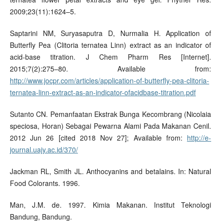
2009;23(11):1624–5.
Saptarini NM, Suryasaputra D, Nurmalia H. Application of
Butterfly Pea (Clitoria ternatea Linn) extract as an indicator of
acid-base titration. J Chem Pharm Res [Internet].
2015;7(2):275–80. Available from:
http://www.jocpr.com/articles/application-of-butterfly-pea-clitoria-
ternatea-linn-extract-as-an-indicator-ofacidbase-titration.pdf
Sutanto CN. Pemanfaatan Ekstrak Bunga Kecombrang (Nicolaia
speciosa, Horan) Sebagai Pewarna Alami Pada Makanan Cenil.
2012 Jun 26 [cited 2018 Nov 27]; Available from:
http://e-
journal.uajy.ac.id/370/
Jackman RL, Smith JL. Anthocyanins and betalains. In: Natural
Food Colorants. 1996.
Man, J.M. de. 1997. Kimia Makanan. Institut Teknologi
Bandung, Bandung.