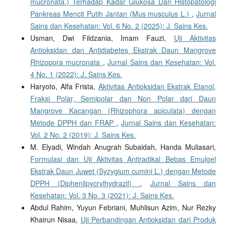
mucronata.) Terhadap Kadar Glukosa Dan Histopatologi
Pankreas Mencit Putih Jantan (Mus musculus L.)
,
Jurnal
Sains dan Kesehatan: Vol. 6 No. 2 (2025): J. Sains Kes.
Usman, Dwi Fildzania, Imam Fauzi,
Uji Aktivitas
Antioksidan dan Antidiabetes Ekstrak Daun Mangrove
Rhizopora mucronata
,
Jurnal Sains dan Kesehatan: Vol.
4 No. 1 (2022): J. Sains Kes.
Haryoto, Alfa Frista,
Aktivitas Antioksidan Ekstrak Etanol,
Fraksi Polar, Semipolar dan Non Polar dari Daun
Mangrove Kacangan (Rhizophora apiculata) dengan
Metode DPPH dan FRAP
,
Jurnal Sains dan Kesehatan:
Vol. 2 No. 2 (2019): J. Sains Kes.
M. Elyadi, Windah Anugrah Subaidah, Handa Muliasari,
Formulasi dan Uji Aktivitas Antiradikal Bebas Emulgel
Ekstrak Daun Juwet (Syzygium cumini L.) dengan Metode
DPPH (Diphenilpycrylhydrazil)
,
Jurnal Sains dan
Kesehatan: Vol. 3 No. 3 (2021): J. Sains Kes.
Abdul Rahim, Yuyun Febriani, Muhlisun Azim, Nur Rezky
Khairun Nisaa,
Uji Perbandingan Antioksidan dari Produk