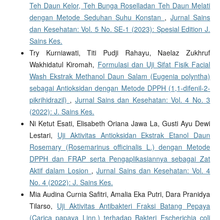
Teh Daun Kelor, Teh Bunga Roselladan Teh Daun Melati
dengan Metode Seduhan Suhu Konstan
,
Jurnal Sains
dan Kesehatan: Vol. 5 No. SE-1 (2023): Spesial Edition J.
Sains Kes.
Try Kurniawati, Titi Pudji Rahayu, Naelaz Zukhruf
Wakhidatul Kiromah,
Formulasi dan Uji Sifat Fisik Facial
Wash Ekstrak Methanol Daun Salam (Eugenia polyntha)
sebagai Antioksidan dengan Metode DPPH (1,1-difenil-2-
pikrihidrazil)
,
Jurnal Sains dan Kesehatan: Vol. 4 No. 3
(2022): J. Sains Kes.
Ni Ketut Esati, Elisabeth Oriana Jawa La, Gusti Ayu Dewi
Lestari,
Uji Aktivitas Antioksidan Ekstrak Etanol Daun
Rosemary (Rosemarinus officinalis L.) dengan Metode
DPPH dan FRAP serta Pengaplikasiannya sebagai Zat
Aktif dalam Losion
,
Jurnal Sains dan Kesehatan: Vol. 4
No. 4 (2022): J. Sains Kes.
Mia Audina Curnia Safitri, Amalia Eka Putri, Dara Pranidya
Tilarso,
Uji Aktivitas Antibakteri Fraksi Batang Pepaya
(Carica papaya Linn.) terhadap Bakteri Escherichia coli