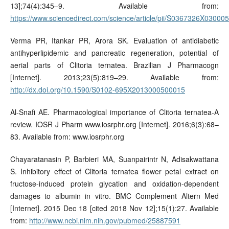
13];74(4):345–9. Available from:
https://www.sciencedirect.com/science/article/pii/S0367326X03000
Verma PR, Itankar PR, Arora SK. Evaluation of antidiabetic
antihyperlipidemic and pancreatic regeneration, potential of
aerial parts of Clitoria ternatea. Brazilian J Pharmacogn
[Internet]. 2013;23(5):819–29. Available from:
http://dx.doi.org/10.1590/S0102-695X2013000500015
Al-Snafi AE. Pharmacological importance of Clitoria ternatea-A
review. IOSR J Pharm www.iosrphr.org [Internet]. 2016;6(3):68–
83. Available from: www.iosrphr.org
Chayaratanasin P, Barbieri MA, Suanpairintr N, Adisakwattana
S. Inhibitory effect of Clitoria ternatea flower petal extract on
fructose-induced protein glycation and oxidation-dependent
damages to albumin in vitro. BMC Complement Altern Med
[Internet]. 2015 Dec 18 [cited 2018 Nov 12];15(1):27. Available
from:
http://www.ncbi.nlm.nih.gov/pubmed/25887591