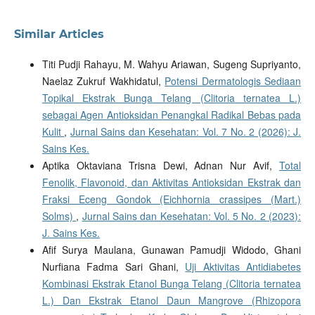
Similar Articles
Titi Pudji Rahayu, M. Wahyu Ariawan, Sugeng Supriyanto,
Naelaz Zukruf Wakhidatul,
Potensi Dermatologis Sediaan
Topikal Ekstrak Bunga Telang (Clitoria ternatea L.)
sebagai Agen Antioksidan Penangkal Radikal Bebas pada
Kulit
,
Jurnal Sains dan Kesehatan: Vol. 7 No. 2 (2026): J.
Sains Kes.
Aptika Oktaviana Trisna Dewi, Adnan Nur Avif,
Total
Fenolik, Flavonoid, dan Aktivitas Antioksidan Ekstrak dan
Fraksi Eceng Gondok (Eichhornia crassipes (Mart.)
Solms)
,
Jurnal Sains dan Kesehatan: Vol. 5 No. 2 (2023):
J. Sains Kes.
Afif Surya Maulana, Gunawan Pamudji Widodo, Ghani
Nurfiana Fadma Sari Ghani,
Uji Aktivitas Antidiabetes
Kombinasi Ekstrak Etanol Bunga Telang (Clitoria ternatea
L.) Dan Ekstrak Etanol Daun Mangrove (Rhizopora