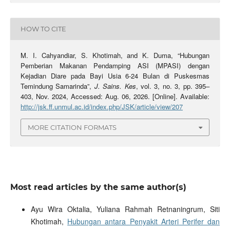
HOW TO CITE
M. I. Cahyandiar, S. Khotimah, and K. Duma, “Hubungan
Pemberian Makanan Pendamping ASI (MPASI) dengan
Kejadian Diare pada Bayi Usia 6-24 Bulan di Puskesmas
Temindung Samarinda”,
J. Sains. Kes
, vol. 3, no. 3, pp. 395–
403, Nov. 2024, Accessed: Aug. 06, 2026. [Online]. Available:
http://jsk.ff.unmul.ac.id/index.php/JSK/article/view/207
MORE CITATION FORMATS
Most read articles by the same author(s)
Ayu Wira Oktalia, Yuliana Rahmah Retnaningrum, Siti
Khotimah,
Hubungan antara Penyakit Arteri Perifer dan