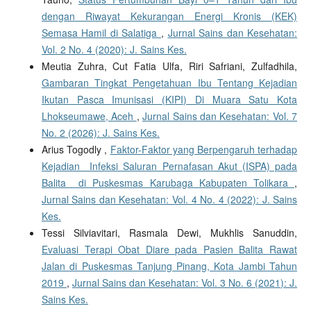
dengan Riwayat Kekurangan Energi Kronis (KEK)
Semasa Hamil di Salatiga
,
Jurnal Sains dan Kesehatan:
Vol. 2 No. 4 (2020): J. Sains Kes.
Meutia Zuhra, Cut Fatia Ulfa, Riri Safriani, Zulfadhila,
Gambaran Tingkat Pengetahuan Ibu Tentang Kejadian
Ikutan Pasca Imunisasi (KIPI) Di Muara Satu Kota
Lhokseumawe, Aceh
,
Jurnal Sains dan Kesehatan: Vol. 7
No. 2 (2026): J. Sains Kes.
Arius Togodly ,
Faktor-Faktor yang Berpengaruh terhadap
Kejadian Infeksi Saluran Pernafasan Akut (ISPA) pada
Balita di Puskesmas Karubaga Kabupaten Tolikara
,
Jurnal Sains dan Kesehatan: Vol. 4 No. 4 (2022): J. Sains
Kes.
Tessi Silviavitari, Rasmala Dewi, Mukhlis Sanuddin,
Evaluasi Terapi Obat Diare pada Pasien Balita Rawat
Jalan di Puskesmas Tanjung Pinang, Kota Jambi Tahun
2019
,
Jurnal Sains dan Kesehatan: Vol. 3 No. 6 (2021): J.
Sains Kes.