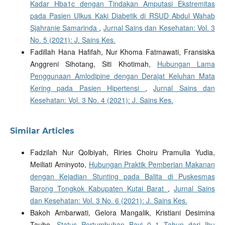
Kadar Hba1c dengan Tindakan Amputasi Ekstremitas
pada Pasien Ulkus Kaki Diabetik di RSUD Abdul Wahab
Sjahranie Samarinda
,
Jurnal Sains dan Kesehatan: Vol. 3
No. 5 (2021): J. Sains Kes.
Fadillah Hana Hafifah, Nur Khoma Fatmawati, Fransiska
Anggreni Sihotang, Siti Khotimah,
Hubungan Lama
Penggunaan Amlodipine dengan Derajat Keluhan Mata
Kering pada Pasien Hipertensi
,
Jurnal Sains dan
Kesehatan: Vol. 3 No. 4 (2021): J. Sains Kes.
Similar Articles
Fadzilah Nur Qolbiyah, Riries Choiru Pramulia Yudia,
Meiliati Aminyoto,
Hubungan Praktik Pemberian Makanan
dengan Kejadian Stunting pada Balita di Puskesmas
Barong Tongkok Kabupaten Kutai Barat
,
Jurnal Sains
dan Kesehatan: Vol. 3 No. 6 (2021): J. Sains Kes.
Bakoh Ambarwati, Gelora Mangalik, Kristiani Desimina
Tauho,
Status Pertumbuhan Bayi 0–1 Tahun dari Ibu