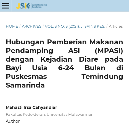
HOME
/
ARCHIVES
/
VOL. 3 NO. 3 (2021): J. SAINS KES.
/
Articles
Hubungan Pemberian Makanan
Pendamping ASI (MPASI)
dengan Kejadian Diare pada
Bayi Usia 6-24 Bulan di
Puskesmas Temindung
Samarinda
Mahasti Irsa Cahyandiar
Fakultas Kedokteran, Universitas Mulawarman.
Author