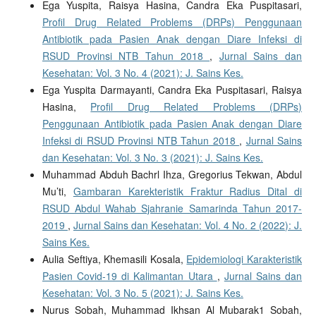
Ega Yuspita, Raisya Hasina, Candra Eka Puspitasari,
Profil Drug Related Problems (DRPs) Penggunaan
Antibiotik pada Pasien Anak dengan Diare Infeksi di
RSUD Provinsi NTB Tahun 2018
,
Jurnal Sains dan
Kesehatan: Vol. 3 No. 4 (2021): J. Sains Kes.
Ega Yuspita Darmayanti, Candra Eka Puspitasari, Raisya
Hasina,
Profil Drug Related Problems (DRPs)
Penggunaan Antibiotik pada Pasien Anak dengan Diare
Infeksi di RSUD Provinsi NTB Tahun 2018
,
Jurnal Sains
dan Kesehatan: Vol. 3 No. 3 (2021): J. Sains Kes.
Muhammad Abduh Bachrl Ihza, Gregorius Tekwan, Abdul
Mu’ti,
Gambaran Karekteristik Fraktur Radius Dital di
RSUD Abdul Wahab Sjahranie Samarinda Tahun 2017-
2019
,
Jurnal Sains dan Kesehatan: Vol. 4 No. 2 (2022): J.
Sains Kes.
Aulia Seftiya, Khemasili Kosala,
Epidemiologi Karakteristik
Pasien Covid-19 di Kalimantan Utara
,
Jurnal Sains dan
Kesehatan: Vol. 3 No. 5 (2021): J. Sains Kes.
Nurus Sobah, Muhammad Ikhsan Al Mubarak1 Sobah,