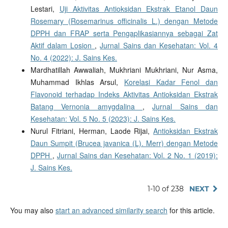
Lestari,
Uji Aktivitas Antioksidan Ekstrak Etanol Daun
Rosemary (Rosemarinus officinalis L.) dengan Metode
DPPH dan FRAP serta Pengaplikasiannya sebagai Zat
Aktif dalam Losion
,
Jurnal Sains dan Kesehatan: Vol. 4
No. 4 (2022): J. Sains Kes.
Mardhatillah Awwaliah, Mukhriani Mukhriani, Nur Asma,
Muhammad Ikhlas Arsul,
Korelasi Kadar Fenol dan
Flavonoid terhadap Indeks Aktivitas Antioksidan Ekstrak
Batang Vernonia amygdalina
,
Jurnal Sains dan
Kesehatan: Vol. 5 No. 5 (2023): J. Sains Kes.
Nurul Fitriani, Herman, Laode Rijai,
Antioksidan Ekstrak
Daun Sumpit (Brucea javanica (L). Merr) dengan Metode
DPPH
,
Jurnal Sains dan Kesehatan: Vol. 2 No. 1 (2019):
J. Sains Kes.
1-10 of 238
NEXT
You may also
start an advanced similarity search
for this article.