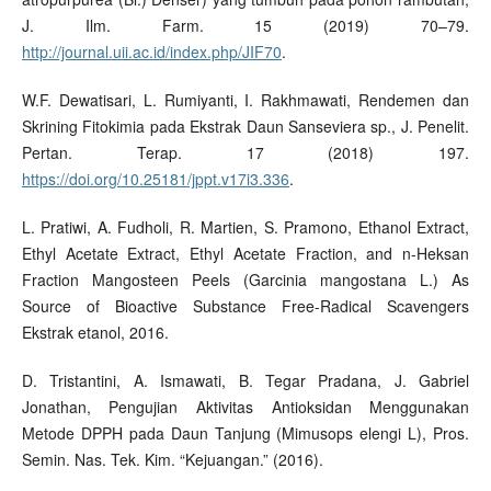
J. Ilm. Farm. 15 (2019) 70–79.
http://journal.uii.ac.id/index.php/JIF70
.
W.F. Dewatisari, L. Rumiyanti, I. Rakhmawati, Rendemen dan
Skrining Fitokimia pada Ekstrak Daun Sanseviera sp., J. Penelit.
Pertan. Terap. 17 (2018) 197.
https://doi.org/10.25181/jppt.v17i3.336
.
L. Pratiwi, A. Fudholi, R. Martien, S. Pramono, Ethanol Extract,
Ethyl Acetate Extract, Ethyl Acetate Fraction, and n-Heksan
Fraction Mangosteen Peels (Garcinia mangostana L.) As
Source of Bioactive Substance Free-Radical Scavengers
Ekstrak etanol, 2016.
D. Tristantini, A. Ismawati, B. Tegar Pradana, J. Gabriel
Jonathan, Pengujian Aktivitas Antioksidan Menggunakan
Metode DPPH pada Daun Tanjung (Mimusops elengi L), Pros.
Semin. Nas. Tek. Kim. “Kejuangan.” (2016).