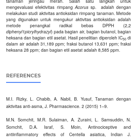
tanaman jeringau merah. Salah satu langkah untuk
mengevaluasi efektivitas rimpang
Acorus
sp. adalah dengan
melakukan studi aktivitas antioksidan rimpang tanaman. Metode
yang digunakan untuk mengukur aktivitas antioksidan adalah
metode penangkal radikal bebas DPPH (2,2
diphenyl1picrylhydrazyl
) pada bagian air, bagian butanol, bagian
heksana dan bagian etil asetat. Hasil penelitian diperoleh IC
di
50
dalam air adalah 31,189 ppm; fraksi butanol 13,631 ppm; fraksi
heksana 28 ppm; dan bagian etil asetat adalah 8,585 ppm.
REFERENCES
M.I. Rizky, L. Chabib, A. Nabil, B. Yusuf, Tanaman dengan
aktivitas anti-asma, J. Pharmascience. 2 (2015) 1–9.
M.N. Somchit, M.R. Sulaiman, A. Zuraini, L. Samsuddin, N.
Somchit, D.A. Israf, S. Moin, Antinociceptive and
antiinflammatory effects of Centella asiatica, Indian J.