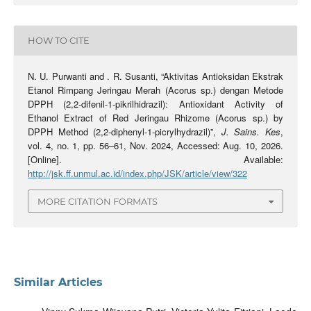
HOW TO CITE
N. U. Purwanti and . R. Susanti, “Aktivitas Antioksidan Ekstrak
Etanol Rimpang Jeringau Merah (Acorus sp.) dengan Metode
DPPH (2,2-difenil-1-pikrilhidrazil): Antioxidant Activity of
Ethanol Extract of Red Jeringau Rhizome (Acorus sp.) by
DPPH Method (2,2-diphenyl-1-picrylhydrazil)”,
J. Sains. Kes
,
vol. 4, no. 1, pp. 56–61, Nov. 2024, Accessed: Aug. 10, 2026.
[Online]. Available:
http://jsk.ff.unmul.ac.id/index.php/JSK/article/view/322
MORE CITATION FORMATS
Similar Articles