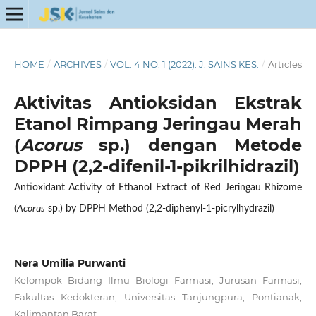
HOME
/
ARCHIVES
/
VOL. 4 NO. 1 (2022): J. SAINS KES.
/
Articles
Aktivitas Antioksidan Ekstrak
Etanol Rimpang Jeringau Merah
(
Acorus
sp.) dengan Metode
DPPH (2,2-difenil-1-pikrilhidrazil)
Antioxidant Activity of Ethanol Extract of Red Jeringau Rhizome
(
Acorus
sp.) by DPPH Method (2,2-diphenyl-1-picrylhydrazil)
Nera Umilia Purwanti
Kelompok Bidang Ilmu Biologi Farmasi, Jurusan Farmasi,
Fakultas Kedokteran, Universitas Tanjungpura, Pontianak,
Kalimantan Barat