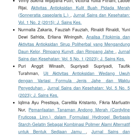
Vinny Sukma Wijayana Putri, Victoria Yulita Fitriani, Laode
Rijai,
Aktivitas Antioksidan Kulit Buah Pidada Merah
(Sonneratia caseolaris L.)
,
Jurnal Sains dan Kesehatan:
Vol. 1 No. 2 (2015): J. Sains Kes.
Nurmalia Zakaria, Fauziah Fauziah, Rinaldi Rinaldi, Yuni
Dewi Safrida, Erliana Winingsih,
Analisa Fitokimia dan
Aktivitas Antioksidan Sirup Poliherbal yang Mengandung
Daun Kelor, Rimpang Kunyit, dan Rimpang Jahe
,
Jurnal
Sains dan Kesehatan: Vol. 5 No. 1 (2023): J. Sains Kes.
Puri Anggit Winasih, Supriyadi Supriyadi, Taufik
Turahman,
Uji Aktivitas Antioksidan Wedang Uwuh
dengan Variasi Formula Jenis Jahe dan Waktu
Penyeduhan
,
Jurnal Sains dan Kesehatan: Vol. 5 No. 5
(2023): J. Sains Kes.
Iqlima Ayu Prestisya, Carellila Kristanto, Fikria Marfuatin
Nur,
Pemanfaatan Tanaman Andong Merah (Cordyline
Fruticosa Linn.) dalam Formulasi Hydrogel Berbasis
Starch-Gelatin Sebagai Kombinasi Polimer Alami Alternatif
untuk Bentuk Sediaan Jamu
,
Jurnal Sains dan