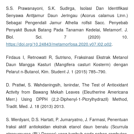
S.S. Prawanayoni, S.K. Sudirga, Isolasi Dan Identifikasi
Senyawa Antijamur Daun Jeringau (Acorus calamus Linn.)
Sebagai Pengendali Jamur Athelia rolfsii Sacc. Penyebab
Penyakit Busuk Batang Pada Tanaman Kedelai, Metamorf. J.
Biol. Sci. 7 (2020) 10.
https://doi.org/10.24843/metamorfosa.2020.v07.i02.p02
.
Firdaus I, Retnowati R, Sutrisno, Fraksinasi Ekstrak Metanol
Daun Mangga Kasturi (Mangifera casturi Kosterm) dengan
Pelarut n-Butanol, Kim. Student J. 1 (2015) 785–790.
D. Pratiwi, S. Wahdaningsih, Isnindar, The Test of Antioxidant
Activity from Bawang Mekah Leaves (Eleutherine Americana
Merr.) Using DPPH (2,2-Diphenyl-1-Picrylhydrazil) Method,
Tradit. Med. J. 18 (2013) 2013.
S. Werdyani, D.S. Hartati, P. Jumaryatno, J. Farmasi, Penentuan
fraksi aktif antioksidan ekstrak etanol daun benalu (Scurrula
atropurpurea (Bl.) Denser) yang tumbuh pada pohon rambutan,