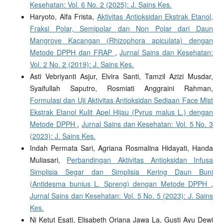
Kesehatan: Vol. 6 No. 2 (2025): J. Sains Kes.
Haryoto, Alfa Frista,
Aktivitas Antioksidan Ekstrak Etanol,
Fraksi Polar, Semipolar dan Non Polar dari Daun
Mangrove Kacangan (Rhizophora apiculata) dengan
Metode DPPH dan FRAP
,
Jurnal Sains dan Kesehatan:
Vol. 2 No. 2 (2019): J. Sains Kes.
Asti Vebriyanti Asjur, Elvira Santi, Tamzil Azizi Musdar,
Syaifullah Saputro, Rosmiati Anggraini Rahman,
Formulasi dan Uji Aktivitas Antioksidan Sediaan Face Mist
Ekstrak Etanol Kulit Apel Hijau (Pyrus malus L.) dengan
Metode DPPH
,
Jurnal Sains dan Kesehatan: Vol. 5 No. 3
(2023): J. Sains Kes.
Indah Permata Sari, Agriana Rosmalina Hidayati, Handa
Muliasari,
Perbandingan Aktivitas Antioksidan Infusa
Simplisia Segar dan Simplisia Kering Daun Buni
(Antidesma bunius L. Spreng) dengan Metode DPPH
,
Jurnal Sains dan Kesehatan: Vol. 5 No. 5 (2023): J. Sains
Kes.
Ni Ketut Esati, Elisabeth Oriana Jawa La, Gusti Ayu Dewi