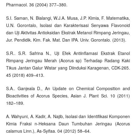
Pharmacol. 36 (2004) 377–380.
S.I. Saman, N. Bialangi, W.J.A. Musa, J.P. Kimia, F. Matematika,
U.N. Gorontalo, Isolasi dan Karakterisasi Senyawa Flavonoid
dan Uji Aktivitas Antioksidan Ekstrak Metanol Rimpang Jeringau,
Jur. Pendidik. Kim. Fak. Mat. Dan IPA. Univ. Gorontalo. (2013).
S.R.. S.R. Safrina N., Uji Efek Antiinflamasi Ekstrak Etanol
Rimpang Jeringau Merah (Acorus sp) Terhadap Radang Kaki
Tikus Jantan Galur Wistar yang Diinduksi Karagenan, CDK-265.
45 (2018) 409–413.
S.A.. Ganjeala D., An Update on Chemical Composition and
Bioactivities of Acorus Species, Asian J. Plant Sci. 10 (2011)
182–189.
A. Wahyuni, A. Kadir, A. Najib, Isolasi dan Identifikasi Komponen
Kimia Fraksi n-Heksana Daun Tumbuhan Jeringau (Acorus
calamus Linn.), As-Syifaa. 04 (2012) 58–64.