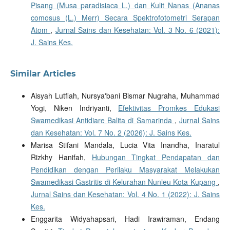
Pisang (Musa paradisiaca L.) dan Kulit Nanas (Ananas
comosus (L.) Merr) Secara Spektrofotometri Serapan
Atom
,
Jurnal Sains dan Kesehatan: Vol. 3 No. 6 (2021):
J. Sains Kes.
Similar Articles
Aisyah Lutfiah, Nursya'bani Bismar Nugraha, Muhammad
Yogi, Niken Indriyanti,
Efektivitas Promkes Edukasi
Swamedikasi Antidiare Balita di Samarinda
,
Jurnal Sains
dan Kesehatan: Vol. 7 No. 2 (2026): J. Sains Kes.
Marisa Stifani Mandala, Lucia Vita Inandha, Inaratul
Rizkhy Hanifah,
Hubungan Tingkat Pendapatan dan
Pendidikan dengan Perilaku Masyarakat Melakukan
Swamedikasi Gastritis di Kelurahan Nunleu Kota Kupang
,
Jurnal Sains dan Kesehatan: Vol. 4 No. 1 (2022): J. Sains
Kes.
Enggarita Widyahapsari, Hadi Irawiraman, Endang