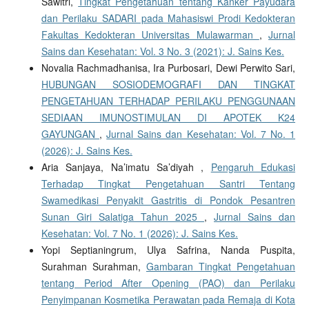
Sawitri,
Tingkat Pengetahuan tentang Kanker Payudara
dan Perilaku SADARI pada Mahasiswi Prodi Kedokteran
Fakultas Kedokteran Universitas Mulawarman
,
Jurnal
Sains dan Kesehatan: Vol. 3 No. 3 (2021): J. Sains Kes.
Novalia Rachmadhanisa, Ira Purbosari, Dewi Perwito Sari,
HUBUNGAN SOSIODEMOGRAFI DAN TINGKAT
PENGETAHUAN TERHADAP PERILAKU PENGGUNAAN
SEDIAAN IMUNOSTIMULAN DI APOTEK K24
GAYUNGAN
,
Jurnal Sains dan Kesehatan: Vol. 7 No. 1
(2026): J. Sains Kes.
Aria Sanjaya, Na’imatu Sa’diyah ,
Pengaruh Edukasi
Terhadap Tingkat Pengetahuan Santri Tentang
Swamedikasi Penyakit Gastritis di Pondok Pesantren
Sunan Giri Salatiga Tahun 2025
,
Jurnal Sains dan
Kesehatan: Vol. 7 No. 1 (2026): J. Sains Kes.
Yopi Septianingrum, Ulya Safrina, Nanda Puspita,
Surahman Surahman,
Gambaran Tingkat Pengetahuan
tentang Period After Opening (PAO) dan Perilaku
Penyimpanan Kosmetika Perawatan pada Remaja di Kota