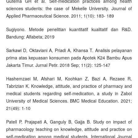
Gutema GH et al. Self-medication practices among health
sciences students: the case of Mekelle University. Journal of
Applied Pharmaceutical Science. 2011; 1(10): 183- 189
Sugiyono. Metode penelitian kuantitatif kualitatif dan R&D.
Bandung: Alfabeta; 2019
Sarkawi D, Oktaviani A, Priadi A, Khansa T. Analisis pelayanan
prima atas kepuasan konsumen pada Apotek K24 Bambu Apus
Jakarta Timur. Jurnal Petir. 2018 Sep; 11(2): 125-147
Hashemzaei M, Afshari M, Koohkan Z, Bazi A, Rezaee R,
Tabrizian K. Knowledge, attitude, and practice of pharmacy and
medical students regarding self-medication, a study in Zabol
University of Medical Sciences. BMC Medical Education. 2021;
21(49): 1-10
Patell P, Prajapati A, Ganguly B, Gajja B. Study on impact of
pharmacology teaching on knowledge, attitude and practice on
self-medication among medical students. International Journal