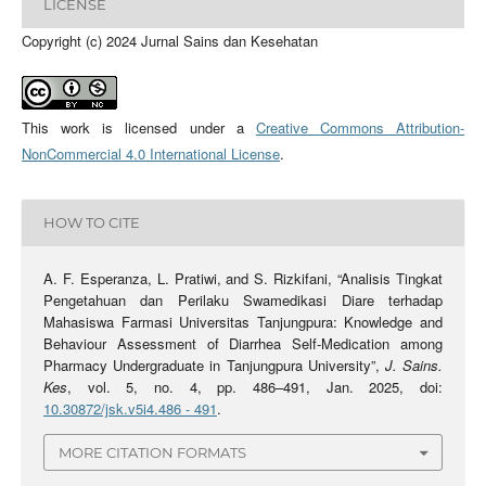
LICENSE
Copyright (c) 2024 Jurnal Sains dan Kesehatan
This work is licensed under a
Creative Commons Attribution-
NonCommercial 4.0 International License
.
HOW TO CITE
A. F. Esperanza, L. Pratiwi, and S. Rizkifani, “Analisis Tingkat
Pengetahuan dan Perilaku Swamedikasi Diare terhadap
Mahasiswa Farmasi Universitas Tanjungpura: Knowledge and
Behaviour Assessment of Diarrhea Self-Medication among
Pharmacy Undergraduate in Tanjungpura University”,
J. Sains.
Kes
, vol. 5, no. 4, pp. 486–491, Jan. 2025, doi:
10.30872/jsk.v5i4.486 - 491
.
MORE CITATION FORMATS