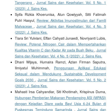
Tangerang
,
Jurnal Sains dan Kesehatan: Vol. 5 No. 1
(2023): J. Sains Kes.
Syifa Rizkia Khoerunisa, Atun Qowiyyah, Sitti Fatimah
Putri Hasyul,
Review: Aktivitas Imunostimulan dari Famili
Malvaceae
,
Jurnal Sains dan Kesehatan: Vol. 4 No. 5
(2022): J. Sains Kes.
Tiara Sri Yulviani, Effan Cahyati Junaedi, Novriyanti Lubis,
Review: Potensi Nitrogen Cair dalam Mempertahankan
Kualitas Vitamin C dan Kadar Air pada Buah Beku
,
Jurnal
Sains dan Kesehatan: Vol. 4 No. 5 (2022): J. Sains Kes.
Dhani Wijaya, Humaira Ramzi, Azian Firman Saputra,
Ilmiyatul Muhimmah,
Penggunaan Aplikasi Edukasi
Seksual dalam Mendukung Sustainable Development
Goals 2030
,
Jurnal Sains dan Kesehatan: Vol. 5 No. 2
(2023): J. Sains Kes.
Mahasti Irsa Cahyandiar, Siti Khotimah, Krispinus Duma,
Hubungan Pemberian Makanan Pendamping ASI (MPASI)
dengan Kejadian Diare pada Bayi Usia 6-24 Bulan di
Puskesmas Temindung Samarinda
,
Jurnal Sains dan