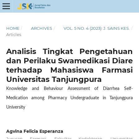
HOME
/
ARCHIVES
/
VOL. 5 NO. 4 (2023): J. SAINS KES.
/
Articles
Analisis Tingkat Pengetahuan
dan Perilaku Swamedikasi Diare
terhadap Mahasiswa Farmasi
Universitas Tanjungpura
Knowledge and Behaviour Assessment of Diarrhea Self-
Medication among Pharmacy Undergraduate in Tanjungpura
University
Agvina Felicia Esperanza
Jurusan Farmasi, Fakultas Kedokteran, Universitas