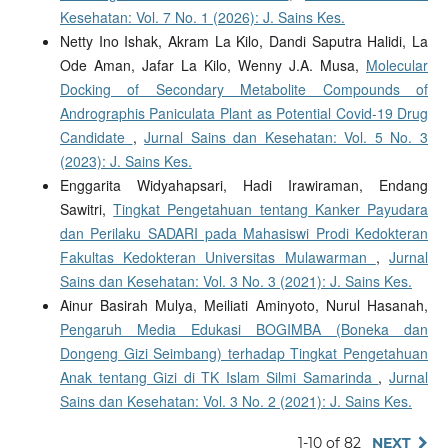
Kesehatan: Vol. 7 No. 1 (2026): J. Sains Kes.
Netty Ino Ishak, Akram La Kilo, Dandi Saputra Halidi, La
Ode Aman, Jafar La Kilo, Wenny J.A. Musa,
Molecular
Docking of Secondary Metabolite Compounds of
Andrographis Paniculata Plant as Potential Covid-19 Drug
Candidate
,
Jurnal Sains dan Kesehatan: Vol. 5 No. 3
(2023): J. Sains Kes.
Enggarita Widyahapsari, Hadi Irawiraman, Endang
Sawitri,
Tingkat Pengetahuan tentang Kanker Payudara
dan Perilaku SADARI pada Mahasiswi Prodi Kedokteran
Fakultas Kedokteran Universitas Mulawarman
,
Jurnal
Sains dan Kesehatan: Vol. 3 No. 3 (2021): J. Sains Kes.
Ainur Basirah Mulya, Meiliati Aminyoto, Nurul Hasanah,
Pengaruh Media Edukasi BOGIMBA (Boneka dan
Dongeng Gizi Seimbang) terhadap Tingkat Pengetahuan
Anak tentang Gizi di TK Islam Silmi Samarinda
,
Jurnal
Sains dan Kesehatan: Vol. 3 No. 2 (2021): J. Sains Kes.
1-10 of 82
NEXT