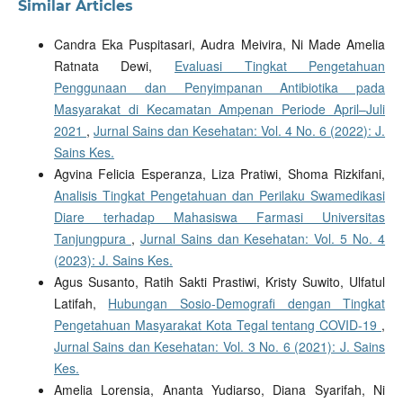
Similar Articles
Candra Eka Puspitasari, Audra Meivira, Ni Made Amelia
Ratnata Dewi,
Evaluasi Tingkat Pengetahuan
Penggunaan dan Penyimpanan Antibiotika pada
Masyarakat di Kecamatan Ampenan Periode April–Juli
2021
,
Jurnal Sains dan Kesehatan: Vol. 4 No. 6 (2022): J.
Sains Kes.
Agvina Felicia Esperanza, Liza Pratiwi, Shoma Rizkifani,
Analisis Tingkat Pengetahuan dan Perilaku Swamedikasi
Diare terhadap Mahasiswa Farmasi Universitas
Tanjungpura
,
Jurnal Sains dan Kesehatan: Vol. 5 No. 4
(2023): J. Sains Kes.
Agus Susanto, Ratih Sakti Prastiwi, Kristy Suwito, Ulfatul
Latifah,
Hubungan Sosio-Demografi dengan Tingkat
Pengetahuan Masyarakat Kota Tegal tentang COVID-19
,
Jurnal Sains dan Kesehatan: Vol. 3 No. 6 (2021): J. Sains
Kes.
Amelia Lorensia, Ananta Yudiarso, Diana Syarifah, Ni