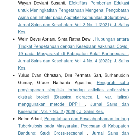
Wayan Deviani Susanti,
Efektifitas Pemberian Edukasi
untuk Meningkatkan Pengetahuan Mengenai Pengobatan
Asma dan Inhaler pada Apoteker Komunitas di Surabaya
,
Jurnal Sains dan Kesehatan: Vol. 3 No. 1 (2021): J. Sains
Kes.
Welin Devsi Apriani, Sinta Ratna Dewi ,
Hubungan antara
Tingkat Pengetahuan dengan Kesediaan Vaksinasi Covid-
19 pada Masyarakat di Kabupaten Kutai Kartanegara
,
Jurnal Sains dan Kesehatan: Vol. 4 No. 4 (2022): J. Sains
Kes.
Yulius Evan Christian, Dini Permata Sari, Burhanuddin
Gumay, Grace Nathania Agustine,
Pengaruh suhu
penyimpanan simplisia terhadap aktivitas antioksidan
ekstrak brokoli (Brassica oleracea L. var. italica)
menggunakan metode DPPH
,
Jurnal Sains dan
Kesehatan: Vol. 7 No. 2 (2026): J. Sains Kes.
Retno Ariani,
Pengetahuan dan Kesalahpahaman tentang
Tuberkulosis pada Masyarakat Pedesaan di Kabupaten
Bandung: Studi Cross-sectional
,
Jurnal Sains dan