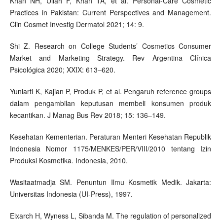
Khan NH, Ullah F, Khan TA, et al. Personal-Care Cosmetic
Practices in Pakistan: Current Perspectives and Management.
Clin Cosmet Investig Dermatol 2021; 14: 9.
Shi Z. Research on College Students’ Cosmetics Consumer
Market and Marketing Strategy. Rev Argentina Clínica
Psicológica 2020; XXIX: 613–620.
Yuniarti K, Kajian P, Produk P, et al. Pengaruh reference groups
dalam pengambilan keputusan membeli konsumen produk
kecantikan. J Manag Bus Rev 2018; 15: 136–149.
Kesehatan Kementerian. Peraturan Menteri Kesehatan Republik
Indonesia Nomor 1175/MENKES/PER/VIII/2010 tentang Izin
Produksi Kosmetika. Indonesia, 2010.
Wasitaatmadja SM. Penuntun Ilmu Kosmetik Medik. Jakarta:
Universitas Indonesia (UI-Press), 1997.
Eixarch H, Wyness L, Sibanda M. The regulation of personalized