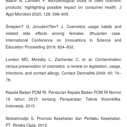
Bashir A, Lambert P. Microbiological study of used cosmetic
products: highlighting possible impact on consumer health. J
Appl Microbiol 2020; 128: 598–605.
Šniepien? G, Jonuševi?ien? J. Cosmetics usage habits and
related side effects among females: lithuanian case.
International Conference on Innovations in Science and
Education Proceeding 2019; 824–832.
Lundov MD, Moesby L, Zachariae C, et al. Contamination
versus preservation of cosmetics: a review on legislation, usage,
infections, and contact allergy. Contact Dermatitis 2009; 60: 70–
78.
Kepala Badan POM RI. Peraturan Kepala Badan POM RI Nomor
19 tahun 2015 tentang Persyaratan Teknis Kosmetika.
Indonesia, 2015.
Notoatmodjo S. Promosi Kesehatan dan Perilaku Kesehatan.
PT. Rineka Cipta, 2012.