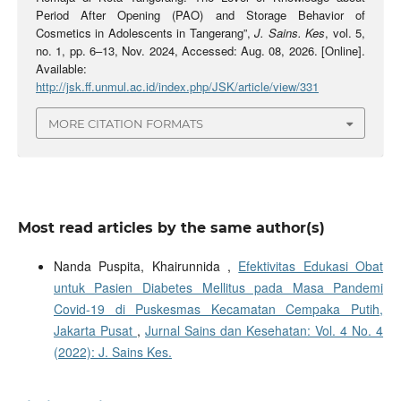
Period After Opening (PAO) and Storage Behavior of
Cosmetics in Adolescents in Tangerang”,
J. Sains. Kes
, vol. 5,
no. 1, pp. 6–13, Nov. 2024, Accessed: Aug. 08, 2026. [Online].
Available:
http://jsk.ff.unmul.ac.id/index.php/JSK/article/view/331
MORE CITATION FORMATS
Most read articles by the same author(s)
Nanda Puspita, Khairunnida ,
Efektivitas Edukasi Obat
untuk Pasien Diabetes Mellitus pada Masa Pandemi
Covid-19 di Puskesmas Kecamatan Cempaka Putih,
Jakarta Pusat
,
Jurnal Sains dan Kesehatan: Vol. 4 No. 4
(2022): J. Sains Kes.