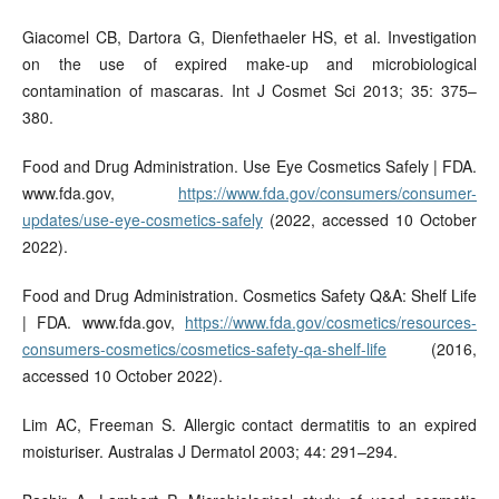
Giacomel CB, Dartora G, Dienfethaeler HS, et al. Investigation
on the use of expired make-up and microbiological
contamination of mascaras. Int J Cosmet Sci 2013; 35: 375–
380.
Food and Drug Administration. Use Eye Cosmetics Safely | FDA.
www.fda.gov,
https://www.fda.gov/consumers/consumer-
updates/use-eye-cosmetics-safely
(2022, accessed 10 October
2022).
Food and Drug Administration. Cosmetics Safety Q&A: Shelf Life
| FDA. www.fda.gov,
https://www.fda.gov/cosmetics/resources-
consumers-cosmetics/cosmetics-safety-qa-shelf-life
(2016,
accessed 10 October 2022).
Lim AC, Freeman S. Allergic contact dermatitis to an expired
moisturiser. Australas J Dermatol 2003; 44: 291–294.