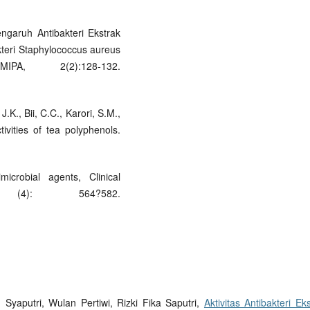
ngaruh Antibakteri Ekstrak
kteri Staphylococcus aureus
, 2(2):128-132.
K., Bii, C.C., Karori, S.M.,
tivities of tea polyphenols.
crobial agents, Clinical
 (4): 564?582.
Syaputri, Wulan Pertiwi, Rizki Fika Saputri,
Aktivitas Antibakteri Ek