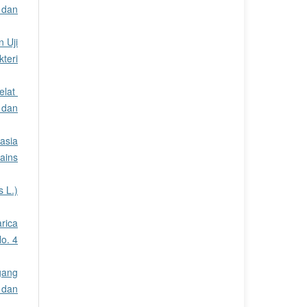
 dan
 Uji
teri
elat
 dan
casia
ains
s L.)
arica
o. 4
gang
 dan