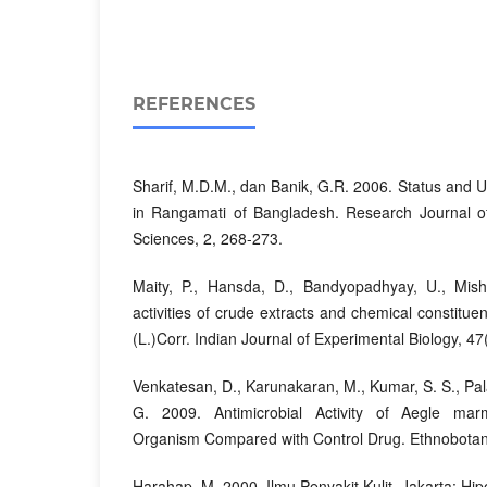
REFERENCES
Sharif, M.D.M., dan Banik, G.R. 2006. Status and Uti
in Rangamati of Bangladesh. Research Journal of 
Sciences, 2, 268-273.
Maity, P., Hansda, D., Bandyopadhyay, U., Mish
activities of crude extracts and chemical constitu
(L.)Corr. Indian Journal of Experimental Biology, 4
Venkatesan, D., Karunakaran, M., Kumar, S. S., Pa
G. 2009. Antimicrobial Activity of Aegle mar
Organism Compared with Control Drug. Ethnobotani
Harahap, M. 2000. Ilmu Penyakit Kulit. Jakarta: Hip