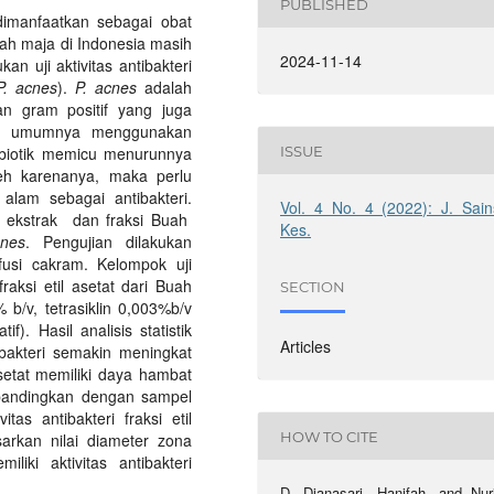
PUBLISHED
dimanfaatkan sebagai obat
ah maja di Indonesia masih
2024-11-14
an uji aktivitas antibakteri
P. acnes
).
P. acnes
adalah
an gram positif yang juga
wat umumnya menggunakan
ISSUE
ibiotik memicu menurunnya
 Oleh karenanya, maka perlu
alam sebagai antibakteri.
Vol. 4 No. 4 (2022): J. Sain
si ekstrak dan fraksi Buah
Kes.
nes
. Pengujian dilakukan
ifusi cakram. Kelompok uji
fraksi etil asetat dari Buah
SECTION
b/v, tetrasiklin 0,003%b/v
f). Hasil analisis statistik
Articles
ibakteri semakin meningkat
asetat memiliki daya hambat
ibandingkan dengan sampel
as antibakteri fraksi etil
HOW TO CITE
arkan nilai diameter zona
iki aktivitas antibakteri
D. Dianasari, Hanifah, and Nuri