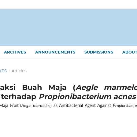
ARCHIVES
ANNOUNCEMENTS
SUBMISSIONS
ABOU
KES.
/
Articles
raksi Buah Maja (
Aegle marmel
i terhadap
Propionibacterium acnes
Maja Fruit (
Aegle marmelos
) as Antibacterial Agent Against
Propionibact