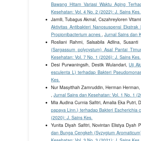
Bawang Hitam Variasi Waktu Aging Terha
Kesehatan: Vol. 4 No. 2 (2022): J. Sains Kes.
Jamili, Tubagus Akmal, Cszahreyloren Vitami
Aktivitas Antibakteri Nanosuspensi Ekstra
Propionibacterium acnes
,
Jurnal Sains dan K
Rosliani Rahmi, Salsabila Adlina, Susanti
(Sargassum polycystum) Asal Pantai Tim
Kesehatan: Vol. 7 No. 1 (2026): J. Sains Kes.
Desi Purwaningsih, Destik Wulandari,
Uji Ak
esculenta L) terhadap Bakteri Pseudomona
Kes.
Nur Masyithah Zamruddin, Herman Herman, 
,
Jurnal Sains dan Kesehatan: Vol. 1 No. 1 (2
Mia Audina Curnia Safitri, Amalia Eka Putri, 
papaya Linn.) terhadap Bakteri Escherichia 
(2020): J. Sains Kes.
Yunita Diyah Safitri, Novintan Elistya Dyah
dan Bunga Cengkeh (Syzygium Aromaticum)
Kesehatan: Vol. 3 No. 3 (2021): J. Sains Kes.