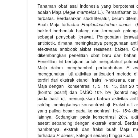
Tanaman obat asal Indonesia yang berpotensi 
adalah Maja (
Aegle marmelos
L.). Pemanfaatan bu
terbatas. Berdasarkan studi literatur, belum ditemuk
Buah Maja terhadap
Propionibacterium acnes
(
bakteri berbentuk batang dan termasuk golong
sebagai penyebab jerawat. Pengobatan jera
antibiotik, dimana meningkatnya penggunaan ant
efektivitas antibiotik akibat resistensi bakteri.
dikembangkan penelitian obat baru dari bahan 
Penelitian ini bertujuan untuk mengetahui poten
Maja dalam menghambat pertumbuhan
P. ac
menggunakan uji aktivitas antibakteri metode d
terdiri dari ekstrak etanol, fraksi n-heksana, dan 
Maja dengan konsentrasi 1, 5, 10, 15, dan 20 % 
(kontrol positif) dan DMSO 10% b/v (kontrol negati
pada hasil uji, menunjukkan bahwa aktivitas ant
seiring meningkatnya konsentrasi uji. Fraksi etil 
yang paling besar pada konsentrasi 1%- 15% d
lainnya. Sedangkan pada konsentrasi 20%, aktivit
asetat sebanding dengan ekstrak etanol. Berdas
hambatnya, ekstrak dan fraksi buah Maja memil
terhadap
P. acnes
, kategori sedang hingga kuat.