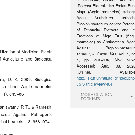
“Potensi Ekstrak dan Fraksi Bua
Maja (Aegle marmelos) sebaga
Agen Antibakteri terhada
Propionibacterium acnes: Potenc
of Ethanolic Extracts and It
Fractions of Maja Fruit (Aegl
marmelos) as Antibacterial Agen
Against Propionibacteriu
lization of Medicinal Plants
acnes ”,
J. Sains. Kes
, vol. 4, n
Agriculture and Biological
4, pp. 401–406, Nov. 2024
Accessed: Aug. 08, 2026
[Online]. Available
http://jsk.ff.unmul.ac.id/index.php
ra, D. K. 2009. Biological
JSK/article/view/464
ents of bael, Aegle marmelos
7(11), 849–861.
MORE CITATION
FORMATS
laniswamy, P. T., & Ramesh,
melos Against Pathogenic
cal Leaflets, 13, 968–974.
okrates.