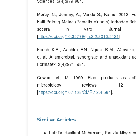
Sciences. 5(4):679-684.
Mercy, N., Jemmy, A., Vanda S., Kamu. 2013. Pe
Kulit Batang Matoa (Pometia pinnata) terhadap Ba
secara In vitro. Jurnal MIPA
[
https://doi.org/10.35799/jm.2.2.2013.3121
].
Koech, K.R., Wachira, F.N., Ngure, R.M., Wanyoko, J.
et al. Antimicrobial, synergistic and antioxidant ac
Formatex, 2(4):971–981.
Cowan, M., M. 1999. Plant products as antimi
microbiology reviews, 12
[
https://doi.org/10.1128/CMR.12.4.564
].
Similar Articles
Luthfia Hastiani Muharram, Fauzia Ningrum 