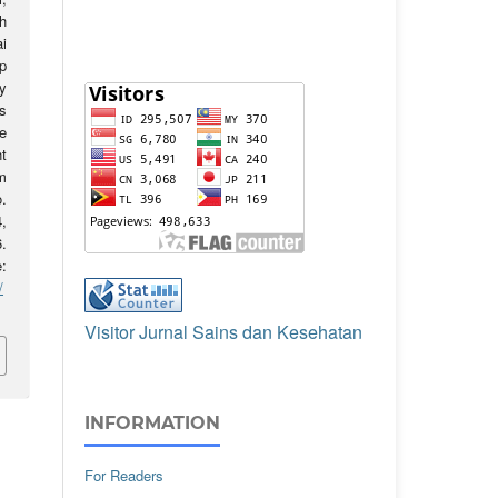
h
i
p
y
s
e
t
m
o.
,
.
:
/
Visitor Jurnal Sains dan Kesehatan
INFORMATION
For Readers