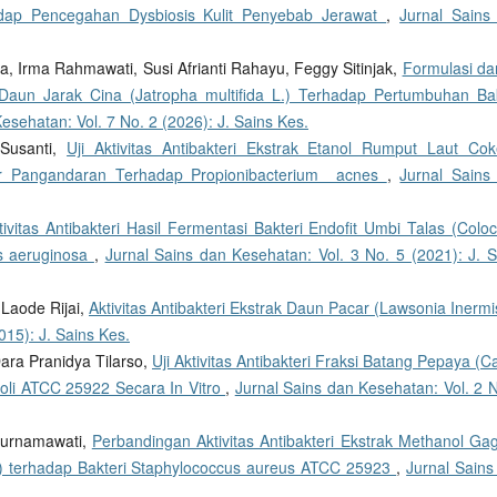
dap Pencegahan Dysbiosis Kulit Penyebab Jerawat
,
Jurnal Sains
a, Irma Rahmawati, Susi Afrianti Rahayu, Feggy Sitinjak,
Formulasi dan
k Daun Jarak Cina (Jatropha multifida L.) Terhadap Pertumbuhan Bak
esehatan: Vol. 7 No. 2 (2026): J. Sains Kes.
 Susanti,
Uji Aktivitas Antibakteri Ekstrak Etanol Rumput Laut Cok
ur Pangandaran Terhadap Propionibacterium acnes
,
Jurnal Sains
tivitas Antibakteri Hasil Fermentasi Bakteri Endofit Umbi Talas (Colo
s aeruginosa
,
Jurnal Sains dan Kesehatan: Vol. 3 No. 5 (2021): J. S
Laode Rijai,
Aktivitas Antibakteri Ekstrak Daun Pacar (Lawsonia Inermi
015): J. Sains Kes.
Dara Pranidya Tilarso,
Uji Aktivitas Antibakteri Fraksi Batang Pepaya (C
coli ATCC 25922 Secara In Vitro
,
Jurnal Sains dan Kesehatan: Vol. 2 N
 Purnamawati,
Perbandingan Aktivitas Antibakteri Ekstrak Methanol Ga
 terhadap Bakteri Staphylococcus aureus ATCC 25923
,
Jurnal Sains