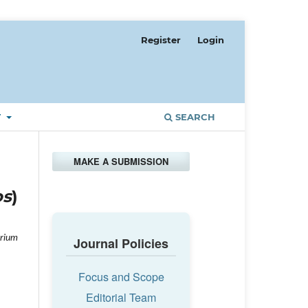
Register
Login
T
SEARCH
MAKE A SUBMISSION
os
)
erium
Journal Policies
Focus and Scope
Editorial Team