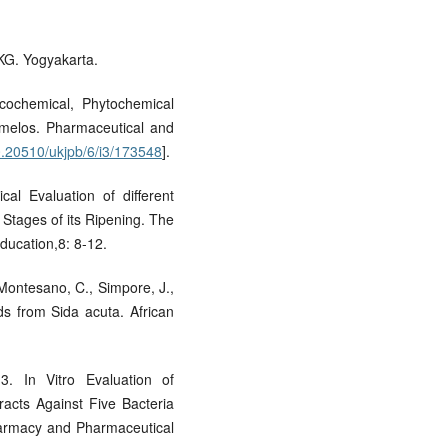
EKG. Yogyakarta.
icochemical, Phytochemical
rmelos. Pharmaceutical and
10.20510/ukjpb/6/i3/173548
].
al Evaluation of different
t Stages of its Ripening. The
Education,8: 8-12.
Montesano, C., Simpore, J.,
ids from Sida acuta. African
3. In Vitro Evaluation of
tracts Against Five Bacteria
harmacy and Pharmaceutical