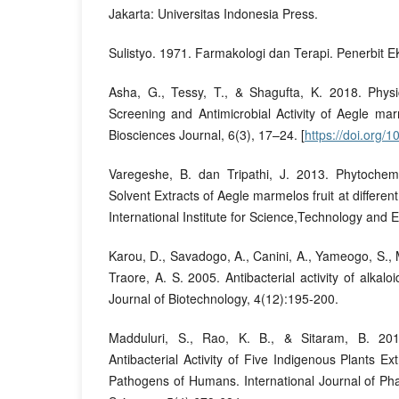
Jakarta: Universitas Indonesia Press.
Sulistyo. 1971. Farmakologi dan Terapi. Penerbit 
Asha, G., Tessy, T., & Shagufta, K. 2018. Phys
Screening and Antimicrobial Activity of Aegle ma
Biosciences Journal, 6(3), 17–24. [
https://doi.org/
Varegeshe, B. dan Tripathi, J. 2013. Phytochemic
Solvent Extracts of Aegle marmelos fruit at differen
International Institute for Science,Technology and 
Karou, D., Savadogo, A., Canini, A., Yameogo, S., 
Traore, A. S. 2005. Antibacterial activity of alkalo
Journal of Biotechnology, 4(12):195-200.
Madduluri, S., Rao, K. B., & Sitaram, B. 201
Antibacterial Activity of Five Indigenous Plants Ex
Pathogens of Humans. International Journal of P