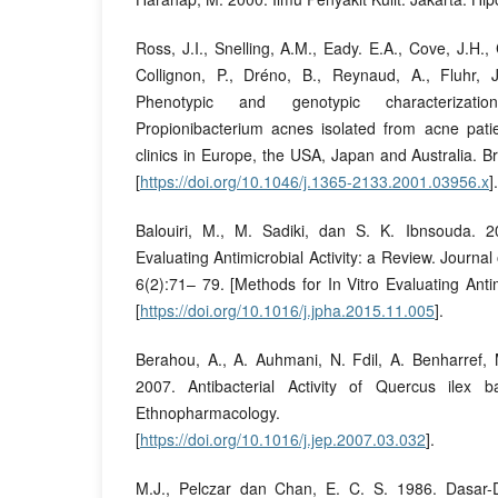
Ross, J.I., Snelling, A.M., Eady. E.A., Cove, J.H., 
Collignon, P., Dréno, B., Reynaud, A., Fluhr,
Phenotypic and genotypic characterization 
Propionibacterium acnes isolated from acne pati
clinics in Europe, the USA, Japan and Australia. B
[
https://doi.org/10.1046/j.1365-2133.2001.03956.x
].
Balouiri, M., M. Sadiki, dan S. K. Ibnsouda. 2
Evaluating Antimicrobial Activity: a Review. Journal
6(2):71– 79. [Methods for In Vitro Evaluating Antim
[
https://doi.org/10.1016/j.jpha.2015.11.005
].
Berahou, A., A. Auhmani, N. Fdil, A. Benharref,
2007. Antibacterial Activity of Quercus ilex b
Ethnopharmacology. 112
[
https://doi.org/10.1016/j.jep.2007.03.032
].
M.J., Pelczar dan Chan, E. C. S. 1986. Dasar-Da