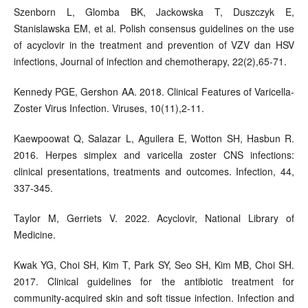
Szenborn L, Glomba BK, Jackowska T, Duszczyk E,
Stanislawska EM, et al. Polish consensus guidelines on the use
of acyclovir in the treatment and prevention of VZV dan HSV
infections, Journal of infection and chemotherapy, 22(2),65-71.
Kennedy PGE, Gershon AA. 2018. Clinical Features of Varicella-
Zoster Virus Infection. Viruses, 10(11),2-11.
Kaewpoowat Q, Salazar L, Aguilera E, Wotton SH, Hasbun R.
2016. Herpes simplex and varicella zoster CNS infections:
clinical presentations, treatments and outcomes. Infection, 44,
337-345.
Taylor M, Gerriets V. 2022. Acyclovir, National Library of
Medicine.
Kwak YG, Choi SH, Kim T, Park SY, Seo SH, Kim MB, Choi SH.
2017. Clinical guidelines for the antibiotic treatment for
community-acquired skin and soft tissue infection. Infection and