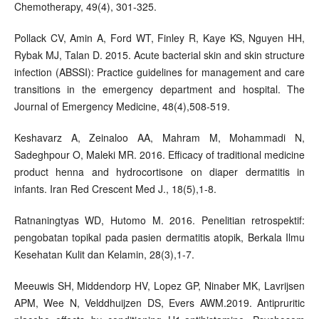
Chemotherapy, 49(4), 301-325.
Pollack CV, Amin A, Ford WT, Finley R, Kaye KS, Nguyen HH,
Rybak MJ, Talan D. 2015. Acute bacterial skin and skin structure
infection (ABSSI): Practice guidelines for management and care
transitions in the emergency department and hospital. The
Journal of Emergency Medicine, 48(4),508-519.
Keshavarz A, Zeinaloo AA, Mahram M, Mohammadi N,
Sadeghpour O, Maleki MR. 2016. Efficacy of traditional medicine
product henna and hydrocortisone on diaper dermatitis in
infants. Iran Red Crescent Med J., 18(5),1-8.
Ratnaningtyas WD, Hutomo M. 2016. Penelitian retrospektif:
pengobatan topikal pada pasien dermatitis atopik, Berkala Ilmu
Kesehatan Kulit dan Kelamin, 28(3),1-7.
Meeuwis SH, Middendorp HV, Lopez GP, Ninaber MK, Lavrijsen
APM, Wee N, Velddhuijzen DS, Evers AWM.2019. Antipruritic