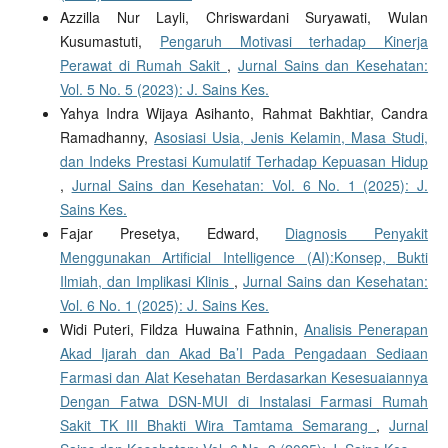
Azzilla Nur Layli, Chriswardani Suryawati, Wulan
Kusumastuti,
Pengaruh Motivasi terhadap Kinerja
Perawat di Rumah Sakit
,
Jurnal Sains dan Kesehatan:
Vol. 5 No. 5 (2023): J. Sains Kes.
Yahya Indra Wijaya Asihanto, Rahmat Bakhtiar, Candra
Ramadhanny,
Asosiasi Usia, Jenis Kelamin, Masa Studi,
dan Indeks Prestasi Kumulatif Terhadap Kepuasan Hidup
,
Jurnal Sains dan Kesehatan: Vol. 6 No. 1 (2025): J.
Sains Kes.
Fajar Presetya, Edward,
Diagnosis Penyakit
Menggunakan Artificial Intelligence (AI):Konsep, Bukti
Ilmiah, dan Implikasi Klinis
,
Jurnal Sains dan Kesehatan:
Vol. 6 No. 1 (2025): J. Sains Kes.
Widi Puteri, Fildza Huwaina Fathnin,
Analisis Penerapan
Akad Ijarah dan Akad Ba’I Pada Pengadaan Sediaan
Farmasi dan Alat Kesehatan Berdasarkan Kesesuaiannya
Dengan Fatwa DSN-MUI di Instalasi Farmasi Rumah
Sakit TK III Bhakti Wira Tamtama Semarang
,
Jurnal