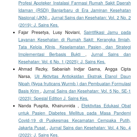
Profesi Apoteker Instalasi Farmasi Rumah Sakit Daerah
Idaman (RSDI) Banjarbaru di Era Jaminan Kesehatan
Nasional (JKN)
,
Jurnal Sains dan Kesehatan: Vol. 2 No. 2
(2019): J. Sains Kes.
Fajar Presetya, Lusy Noviani,
Saintifikasi Jamu pada
Layanan Kesehatan di Rumah Sakit: Kerangka Ilmiah,
Tata Kelola Klinis, Keselamatan Pasien, dan Strategi
Implementasi Berbasis Bukti
,
Jurnal Sains dan
Kesehatan: Vol. 6 No. 1 (2025): J. Sains Kes.
Ahmad Rezky, Sabaniah Indjar Gama, Angga Cipta
Narsa,
Uji Aktivitas Antioksidan Ekstrak Etanol Daun
Nipah (Nypa fruticans Wurmb.) dan Pembuatan Formulasi
Basis Krim
,
Jurnal Sains dan Kesehatan: Vol. 5 No. SE-1
(2023): Spesial Edition J. Sains Kes.
Nanda Puspita, Khairunnida ,
Efektivitas Edukasi Obat
untuk Pasien Diabetes Mellitus pada Masa Pandemi
Covid-19 di Puskesmas Kecamatan Cempaka Putih,
Jakarta Pusat
,
Jurnal Sains dan Kesehatan: Vol. 4 No. 4
(2022): J. Sains Kes.