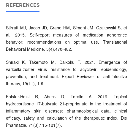
REFERENCES
Stirratt MJ, Jacob JD, Crane HM, Simoni JM, Czakowski S, et
al., 2015. Self-report measures of medication adherence
behavior: recommendations on optimal use. Translational
Behavioral Medicine, 5(4),470-482.
Shiraki K, Takemoto M, Daikoku T. 2021. Emergence of
varicella-zoster virus resistance to acyclovir: epidemiology,
prevention, and treatment. Expert Reviewer of anti-infective
therapy, 19(11), 1-9.
Folster-Holst R, Abeck D, Torello A. 2016. Topical
hydrocortisone 17-butyrate 21-proprionate in the treatment of
inflammatory skin diseases: pharmacological data, clinical
efficacy, safety and calculation of the therapeutic index, Die
Pharmazie, 71(3),115-121(7).