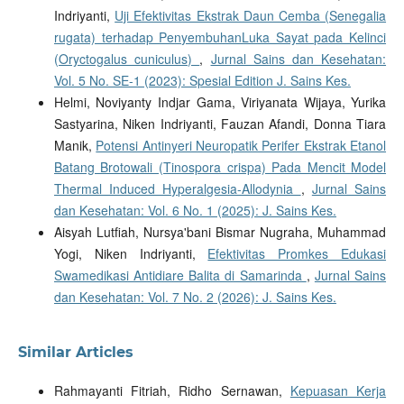
Indriyanti,
Uji Efektivitas Ekstrak Daun Cemba (Senegalia
rugata) terhadap PenyembuhanLuka Sayat pada Kelinci
(Oryctogalus cuniculus)
,
Jurnal Sains dan Kesehatan:
Vol. 5 No. SE-1 (2023): Spesial Edition J. Sains Kes.
Helmi, Noviyanty Indjar Gama, Viriyanata Wijaya, Yurika
Sastyarina, Niken Indriyanti, Fauzan Afandi, Donna Tiara
Manik,
Potensi Antinyeri Neuropatik Perifer Ekstrak Etanol
Batang Brotowali (Tinospora crispa) Pada Mencit Model
Thermal Induced Hyperalgesia-Allodynia
,
Jurnal Sains
dan Kesehatan: Vol. 6 No. 1 (2025): J. Sains Kes.
Aisyah Lutfiah, Nursya'bani Bismar Nugraha, Muhammad
Yogi, Niken Indriyanti,
Efektivitas Promkes Edukasi
Swamedikasi Antidiare Balita di Samarinda
,
Jurnal Sains
dan Kesehatan: Vol. 7 No. 2 (2026): J. Sains Kes.
Similar Articles
Rahmayanti Fitriah, Ridho Sernawan,
Kepuasan Kerja