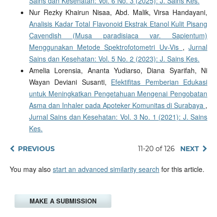
Sains dan Kesehatan: Vol. 6 No. 3 (2025): J. Sains Kes.
Nur Rezky Khairun Nisaa, Abd. Malik, Virsa Handayani,
Analisis Kadar Total Flavonoid Ekstrak Etanol Kulit Pisang
Cavendish (Musa paradisiaca var. Sapientum)
Menggunakan Metode Spektrofotometri Uv-Vis
,
Jurnal
Sains dan Kesehatan: Vol. 5 No. 2 (2023): J. Sains Kes.
Amelia Lorensia, Ananta Yudiarso, Diana Syarifah, Ni
Wayan Deviani Susanti,
Efektifitas Pemberian Edukasi
untuk Meningkatkan Pengetahuan Mengenai Pengobatan
Asma dan Inhaler pada Apoteker Komunitas di Surabaya
,
Jurnal Sains dan Kesehatan: Vol. 3 No. 1 (2021): J. Sains
Kes.
PREVIOUS
11-20 of 126
NEXT
You may also
start an advanced similarity search
for this article.
MAKE A SUBMISSION