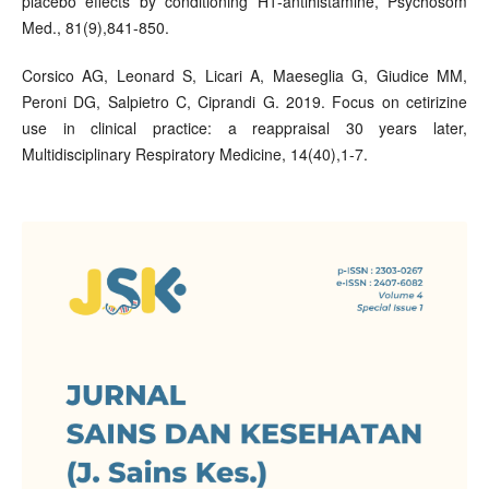
placebo effects by conditioning H1-antihistamine, Psychosom
Med., 81(9),841-850.
Corsico AG, Leonard S, Licari A, Maeseglia G, Giudice MM,
Peroni DG, Salpietro C, Ciprandi G. 2019. Focus on cetirizine
use in clinical practice: a reappraisal 30 years later,
Multidisciplinary Respiratory Medicine, 14(40),1-7.