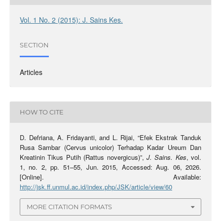
Vol. 1 No. 2 (2015): J. Sains Kes.
SECTION
Articles
HOW TO CITE
D. Defriana, A. Fridayanti, and L. Rijai, “Efek Ekstrak Tanduk
Rusa Sambar (Cervus unicolor) Terhadap Kadar Ureum Dan
Kreatinin Tikus Putih (Rattus novergicus)”,
J. Sains. Kes
, vol.
1, no. 2, pp. 51–55, Jun. 2015, Accessed: Aug. 06, 2026.
[Online]. Available:
http://jsk.ff.unmul.ac.id/index.php/JSK/article/view/60
MORE CITATION FORMATS