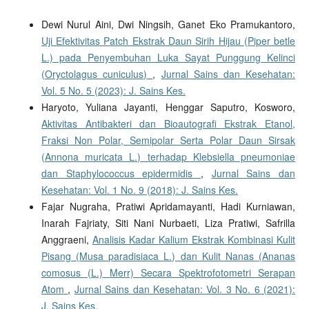
Dewi Nurul Aini, Dwi Ningsih, Ganet Eko Pramukantoro,
Uji Efektivitas Patch Ekstrak Daun Sirih Hijau (Piper betle
L.) pada Penyembuhan Luka Sayat Punggung Kelinci
(Oryctolagus cuniculus)
,
Jurnal Sains dan Kesehatan:
Vol. 5 No. 5 (2023): J. Sains Kes.
Haryoto, Yuliana Jayanti, Henggar Saputro, Kosworo,
Aktivitas Antibakteri dan Bioautografi Ekstrak Etanol,
Fraksi Non Polar, Semipolar Serta Polar Daun Sirsak
(Annona muricata L.) terhadap Klebsiella pneumoniae
dan Staphylococcus epidermidis
,
Jurnal Sains dan
Kesehatan: Vol. 1 No. 9 (2018): J. Sains Kes.
Fajar Nugraha, Pratiwi Apridamayanti, Hadi Kurniawan,
Inarah Fajriaty, Siti Nani Nurbaeti, Liza Pratiwi, Safrilla
Anggraeni,
Analisis Kadar Kalium Ekstrak Kombinasi Kulit
Pisang (Musa paradisiaca L.) dan Kulit Nanas (Ananas
comosus (L.) Merr) Secara Spektrofotometri Serapan
Atom
,
Jurnal Sains dan Kesehatan: Vol. 3 No. 6 (2021):
J. Sains Kes.