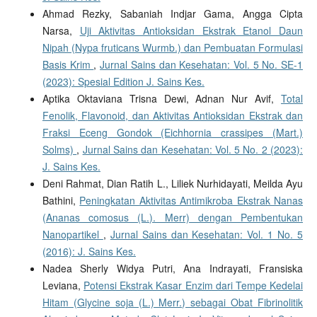
Ahmad Rezky, Sabaniah Indjar Gama, Angga Cipta
Narsa,
Uji Aktivitas Antioksidan Ekstrak Etanol Daun
Nipah (Nypa fruticans Wurmb.) dan Pembuatan Formulasi
Basis Krim
,
Jurnal Sains dan Kesehatan: Vol. 5 No. SE-1
(2023): Spesial Edition J. Sains Kes.
Aptika Oktaviana Trisna Dewi, Adnan Nur Avif,
Total
Fenolik, Flavonoid, dan Aktivitas Antioksidan Ekstrak dan
Fraksi Eceng Gondok (Eichhornia crassipes (Mart.)
Solms)
,
Jurnal Sains dan Kesehatan: Vol. 5 No. 2 (2023):
J. Sains Kes.
Deni Rahmat, Dian Ratih L., Liliek Nurhidayati, Meilda Ayu
Bathini,
Peningkatan Aktivitas Antimikroba Ekstrak Nanas
(Ananas comosus (L.). Merr) dengan Pembentukan
Nanopartikel
,
Jurnal Sains dan Kesehatan: Vol. 1 No. 5
(2016): J. Sains Kes.
Nadea Sherly Widya Putri, Ana Indrayati, Fransiska
Leviana,
Potensi Ekstrak Kasar Enzim dari Tempe Kedelai
Hitam (Glycine soja (L.) Merr.) sebagai Obat Fibrinolitik