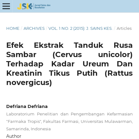
HOME
/
ARCHIVES
/
VOL. 1 NO. 2 (2015): J. SAINS KES.
/
Articles
Efek Ekstrak Tanduk Rusa
Sambar (Cervus unicolor)
Terhadap Kadar Ureum Dan
Kreatinin Tikus Putih (Rattus
novergicus)
Defriana Defriana
Laboratorium Penelitian dan Pengembangan Kefarmasian
"Farmaka Tropis", Fakultas Farmasi, Universitas Mulawarman,
Samarinda, Indonesia
Author