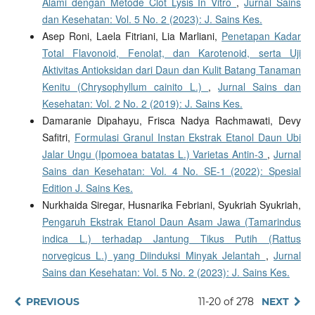
Alami dengan Metode Clot Lysis In Vitro
,
Jurnal Sains
dan Kesehatan: Vol. 5 No. 2 (2023): J. Sains Kes.
Asep Roni, Laela Fitriani, Lia Marliani,
Penetapan Kadar
Total Flavonoid, Fenolat, dan Karotenoid, serta Uji
Aktivitas Antioksidan dari Daun dan Kulit Batang Tanaman
Kenitu (Chrysophyllum cainito L.)
,
Jurnal Sains dan
Kesehatan: Vol. 2 No. 2 (2019): J. Sains Kes.
Damaranie Dipahayu, Frisca Nadya Rachmawati, Devy
Safitri,
Formulasi Granul Instan Ekstrak Etanol Daun Ubi
Jalar Ungu (Ipomoea batatas L.) Varietas Antin-3
,
Jurnal
Sains dan Kesehatan: Vol. 4 No. SE-1 (2022): Spesial
Edition J. Sains Kes.
Nurkhaida Siregar, Husnarika Febriani, Syukriah Syukriah,
Pengaruh Ekstrak Etanol Daun Asam Jawa (Tamarindus
indica L.) terhadap Jantung Tikus Putih (Rattus
norvegicus L.) yang Diinduksi Minyak Jelantah
,
Jurnal
Sains dan Kesehatan: Vol. 5 No. 2 (2023): J. Sains Kes.
PREVIOUS
11-20 of 278
NEXT