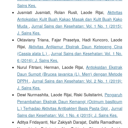
Sains Kes.
Jusmiati Jusmiati, Rolan Rusli, Laode Rijai,
Aktivitas
Antioksidan Kulit Buah Kakao Masak dan Kulit Buah Kako
Muda
,
Jurnal Sains dan Kesehatan: Vol. 1 No. 1 (2015):
J. Sains Kes.
Oktaviany Triana, Fajar Prasetya, Hadi Kuncoro, Laode
Rijai,
Aktivitas Antijamur Ekstrak Daun Ketepeng Cina
(Cassia alata L.)
,
Jurnal Sains dan Kesehatan: Vol. 1 No.
6 (2016): J. Sains Kes.
Nurul Fitriani, Herman, Laode Rijai,
Antioksidan Ekstrak
Daun Sumpit (Brucea javanica (L). Merr) dengan Metode
DPPH
,
Jurnal Sains dan Kesehatan: Vol. 2 No. 1 (2019):
J. Sains Kes.
Dewi Nurmashita, Laode Rijai, Riski Sulistiarini,
Pengaruh
Penambahan Ekstrak Daun Kemangi (Ocimum basilicum
L.) Terhadap Aktivitas Antibakteri Basis Pasta Gigi
,
Jurnal
Sains dan Kesehatan: Vol. 1 No. 4 (2015): J. Sains Kes.
Aditya Fridayanti, Nur Zakiyah Darajat, Dalifa Ramadhani,