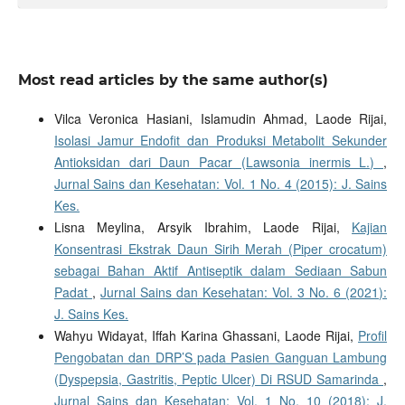
Most read articles by the same author(s)
Vilca Veronica Hasiani, Islamudin Ahmad, Laode Rijai,
Isolasi Jamur Endofit dan Produksi Metabolit Sekunder
Antioksidan dari Daun Pacar (Lawsonia inermis L.)
,
Jurnal Sains dan Kesehatan: Vol. 1 No. 4 (2015): J. Sains
Kes.
Lisna Meylina, Arsyik Ibrahim, Laode Rijai,
Kajian
Konsentrasi Ekstrak Daun Sirih Merah (Piper crocatum)
sebagai Bahan Aktif Antiseptik dalam Sediaan Sabun
Padat
,
Jurnal Sains dan Kesehatan: Vol. 3 No. 6 (2021):
J. Sains Kes.
Wahyu Widayat, Iffah Karina Ghassani, Laode Rijai,
Profil
Pengobatan dan DRP’S pada Pasien Ganguan Lambung
(Dyspepsia, Gastritis, Peptic Ulcer) Di RSUD Samarinda
,
Jurnal Sains dan Kesehatan: Vol. 1 No. 10 (2018): J.