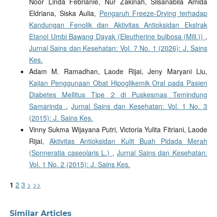
Noor Linda Febrianie, Nur Zakinah, Silsanabila Amida
Eldriana, Siska Aulia,
Pengaruh Freeze-Drying terhadap
Kandungan Fenolik dan Aktivitas Antioksidan Ekstrak
Etanol Umbi Bawang Dayak (Eleutherine bulbosa (Mill.))
,
Jurnal Sains dan Kesehatan: Vol. 7 No. 1 (2026): J. Sains
Kes.
Adam M. Ramadhan, Laode Rijai, Jeny Maryani Liu,
Kajian Penggunaan Obat Hipoglikemik Oral pada Pasien
Diabetes Mellitus Tipe 2 di Puskesmas Temindung
Samarinda
,
Jurnal Sains dan Kesehatan: Vol. 1 No. 3
(2015): J. Sains Kes.
Vinny Sukma Wijayana Putri, Victoria Yulita Fitriani, Laode
Rijai,
Aktivitas Antioksidan Kulit Buah Pidada Merah
(Sonneratia caseolaris L.)
,
Jurnal Sains dan Kesehatan:
Vol. 1 No. 2 (2015): J. Sains Kes.
1
2
3
>
>>
Similar Articles