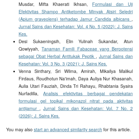
Musdar, Mifta Khaerati Ikhsan,
Formulasi dan Uji
Efektivitas Shampo Antiketombe Minyak Atsiri Seledri
(Apium graveolens) terhadap Jamur Candida albicans
,
Jurnal Sains dan Kesehatan: Vol. 4 No. 5 (2022): J. Sains
Kes.
Desi Sukaeningsih, Elin Yulinah Sukandar, Atun
Qowiyyah,
Tanaman Famili Fabaceae yang Berpotensi
sebagai Obat Herbal Antitukak Peptik
,
Jurnal Sains dan
Kesehatan: Vol. 3 No. 3 (2021): J. Sains Kes.
Venna Sinthary, Sri Wilma, Amirah, Mikailya Malikul
Firdaus, Roudhotun Na'imah, Daya Auliya Nur Khasanah,
Aulia Utari Fauziah, Dinda Tri Rahayu, Rhabtania Syaira
Nurfadilla,
Analisis efektivitas berbagai pendekatan
formulasi gel topikal mikonazol nitrat pada aktivitas
antijamur
,
Jurnal Sains dan Kesehatan: Vol. 7 No. 2
(2026): J. Sains Kes.
You may also
start an advanced similarity search
for this article.