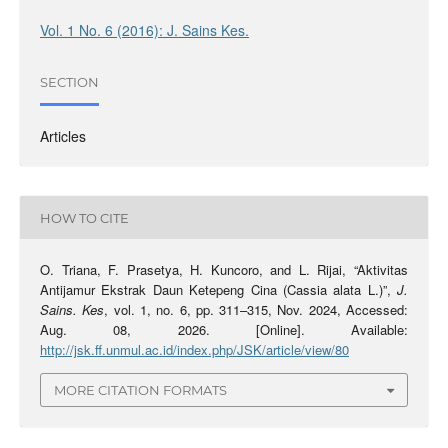
Vol. 1 No. 6 (2016): J. Sains Kes.
SECTION
Articles
HOW TO CITE
O. Triana, F. Prasetya, H. Kuncoro, and L. Rijai, “Aktivitas
Antijamur Ekstrak Daun Ketepeng Cina (Cassia alata L.)”,
J.
Sains. Kes
, vol. 1, no. 6, pp. 311–315, Nov. 2024, Accessed:
Aug. 08, 2026. [Online]. Available:
http://jsk.ff.unmul.ac.id/index.php/JSK/article/view/80
MORE CITATION FORMATS