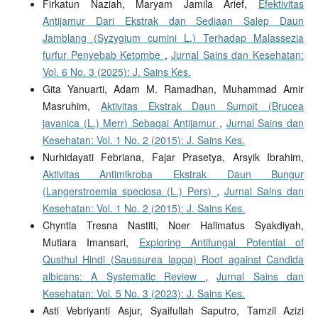
Firkatun Naziah, Maryam Jamila Arief,
Efektivitas
Antijamur Dari Ekstrak dan Sediaan Salep Daun
Jamblang (Syzygium cumini L.) Terhadap Malassezia
furfur Penyebab Ketombe
,
Jurnal Sains dan Kesehatan:
Vol. 6 No. 3 (2025): J. Sains Kes.
Gita Yanuarti, Adam M. Ramadhan, Muhammad Amir
Masruhim,
Aktivitas Ekstrak Daun Sumpit (Brucea
javanica (L.) Merr) Sebagai Antijamur
,
Jurnal Sains dan
Kesehatan: Vol. 1 No. 2 (2015): J. Sains Kes.
Nurhidayati Febriana, Fajar Prasetya, Arsyik Ibrahim,
Aktivitas Antimikroba Ekstrak Daun Bungur
(Langerstroemia speciosa (L.) Pers)
,
Jurnal Sains dan
Kesehatan: Vol. 1 No. 2 (2015): J. Sains Kes.
Chyntia Tresna Nastiti, Noer Halimatus Syakdiyah,
Mutiara Imansari,
Exploring Antifungal Potential of
Qusthul Hindi (Saussurea lappa) Root against Candida
albicans: A Systematic Review
,
Jurnal Sains dan
Kesehatan: Vol. 5 No. 3 (2023): J. Sains Kes.
Asti Vebriyanti Asjur, Syaifullah Saputro, Tamzil Azizi