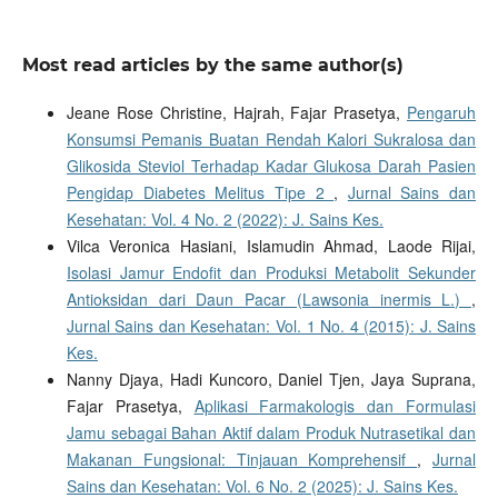
Most read articles by the same author(s)
Jeane Rose Christine, Hajrah, Fajar Prasetya,
Pengaruh
Konsumsi Pemanis Buatan Rendah Kalori Sukralosa dan
Glikosida Steviol Terhadap Kadar Glukosa Darah Pasien
Pengidap Diabetes Melitus Tipe 2
,
Jurnal Sains dan
Kesehatan: Vol. 4 No. 2 (2022): J. Sains Kes.
Vilca Veronica Hasiani, Islamudin Ahmad, Laode Rijai,
Isolasi Jamur Endofit dan Produksi Metabolit Sekunder
Antioksidan dari Daun Pacar (Lawsonia inermis L.)
,
Jurnal Sains dan Kesehatan: Vol. 1 No. 4 (2015): J. Sains
Kes.
Nanny Djaya, Hadi Kuncoro, Daniel Tjen, Jaya Suprana,
Fajar Prasetya,
Aplikasi Farmakologis dan Formulasi
Jamu sebagai Bahan Aktif dalam Produk Nutrasetikal dan
Makanan Fungsional: Tinjauan Komprehensif
,
Jurnal
Sains dan Kesehatan: Vol. 6 No. 2 (2025): J. Sains Kes.