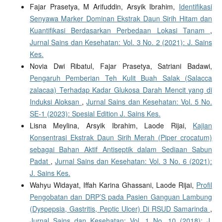
Fajar Prasetya, M Arifuddin, Arsyik Ibrahim,
Identifikasi
Senyawa Marker Dominan Ekstrak Daun Sirih Hitam dan
Kuantifikasi Berdasarkan Perbedaan Lokasi Tanam
,
Jurnal Sains dan Kesehatan: Vol. 3 No. 2 (2021): J. Sains
Kes.
Novia Dwi Ribatul, Fajar Prasetya, Satriani Badawi,
Pengaruh Pemberian Teh Kulit Buah Salak (Salacca
zalacaa) Terhadap Kadar Glukosa Darah Mencit yang di
Induksi Aloksan
,
Jurnal Sains dan Kesehatan: Vol. 5 No.
SE-1 (2023): Spesial Edition J. Sains Kes.
Lisna Meylina, Arsyik Ibrahim, Laode Rijai,
Kajian
Konsentrasi Ekstrak Daun Sirih Merah (Piper crocatum)
sebagai Bahan Aktif Antiseptik dalam Sediaan Sabun
Padat
,
Jurnal Sains dan Kesehatan: Vol. 3 No. 6 (2021):
J. Sains Kes.
Wahyu Widayat, Iffah Karina Ghassani, Laode Rijai,
Profil
Pengobatan dan DRP’S pada Pasien Ganguan Lambung
(Dyspepsia, Gastritis, Peptic Ulcer) Di RSUD Samarinda
,
Jurnal Sains dan Kesehatan: Vol. 1 No. 10 (2018): J.