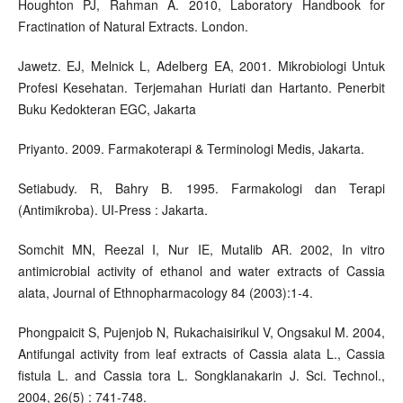
Houghton PJ, Rahman A. 2010, Laboratory Handbook for
Fractination of Natural Extracts. London.
Jawetz. EJ, Melnick L, Adelberg EA, 2001. Mikrobiologi Untuk
Profesi Kesehatan. Terjemahan Huriati dan Hartanto. Penerbit
Buku Kedokteran EGC, Jakarta
Priyanto. 2009. Farmakoterapi & Terminologi Medis, Jakarta.
Setiabudy. R, Bahry B. 1995. Farmakologi dan Terapi
(Antimikroba). UI-Press : Jakarta.
Somchit MN, Reezal I, Nur IE, Mutalib AR. 2002, In vitro
antimicrobial activity of ethanol and water extracts of Cassia
alata, Journal of Ethnopharmacology 84 (2003):1-4.
Phongpaicit S, Pujenjob N, Rukachaisirikul V, Ongsakul M. 2004,
Antifungal activity from leaf extracts of Cassia alata L., Cassia
fistula L. and Cassia tora L. Songklanakarin J. Sci. Technol.,
2004, 26(5) : 741-748.