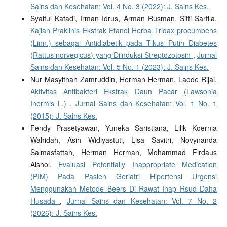
Sains dan Kesehatan: Vol. 4 No. 3 (2022): J. Sains Kes.
Syaiful Katadi, Irman Idrus, Arman Rusman, Sitti Sarfila,
Kajian Praklinis Ekstrak Etanol Herba Tridax procumbens
(Linn.) sebagai Antidiabetik pada Tikus Putih Diabetes
(Rattus norvegicus) yang Diinduksi Streptozotosin
,
Jurnal
Sains dan Kesehatan: Vol. 5 No. 1 (2023): J. Sains Kes.
Nur Masyithah Zamruddin, Herman Herman, Laode Rijai,
Aktivitas Antibakteri Ekstrak Daun Pacar (Lawsonia
Inermis L.)
,
Jurnal Sains dan Kesehatan: Vol. 1 No. 1
(2015): J. Sains Kes.
Fendy Prasetyawan, Yuneka Saristiana, Lilik Koernia
Wahidah, Asih Widiyastuti, Lisa Savitri, Novynanda
Salmasfattah, Herman Herman, Mohammad Firdaus
Alshol,
Evaluasi Potentially Inappropriate Medication
(PIM) Pada Pasien Geriatri Hipertensi Urgensi
Menggunakan Metode Beers Di Rawat Inap Rsud Daha
Husada
,
Jurnal Sains dan Kesehatan: Vol. 7 No. 2
(2026): J. Sains Kes.