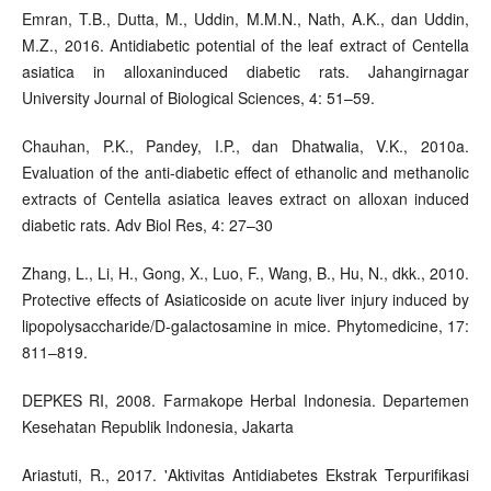
Emran, T.B., Dutta, M., Uddin, M.M.N., Nath, A.K., dan Uddin,
M.Z., 2016. Antidiabetic potential of the leaf extract of Centella
asiatica in alloxaninduced diabetic rats. Jahangirnagar
University Journal of Biological Sciences, 4: 51–59.
Chauhan, P.K., Pandey, I.P., dan Dhatwalia, V.K., 2010a.
Evaluation of the anti-diabetic effect of ethanolic and methanolic
extracts of Centella asiatica leaves extract on alloxan induced
diabetic rats. Adv Biol Res, 4: 27–30
Zhang, L., Li, H., Gong, X., Luo, F., Wang, B., Hu, N., dkk., 2010.
Protective effects of Asiaticoside on acute liver injury induced by
lipopolysaccharide/D-galactosamine in mice. Phytomedicine, 17:
811–819.
DEPKES RI, 2008. Farmakope Herbal Indonesia. Departemen
Kesehatan Republik Indonesia, Jakarta
Ariastuti, R., 2017. 'Aktivitas Antidiabetes Ekstrak Terpurifikasi