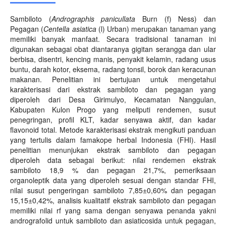
Sambiloto (
Andrographis panicullata
Burn (f) Ness) dan
Pegagan (
Centella asiatica
(l) Urban) merupakan tanaman yang
memiliki banyak manfaat. Secara tradisional tanaman ini
digunakan sebagai obat diantaranya gigitan serangga dan ular
berbisa, disentri, kencing manis, penyakit kelamin, radang usus
buntu, darah kotor, eksema, radang tonsil, borok dan keracunan
makanan. Penelitian ini bertujuan untuk mengetahui
karakterisasi dari ekstrak sambiloto dan pegagan yang
diperoleh dari Desa Girimulyo, Kecamatan Nanggulan,
Kabupaten Kulon Progo yang meliputi rendemen, susut
penegringan, profil KLT, kadar senyawa aktif, dan kadar
flavonoid total. Metode karakterisasi ekstrak mengikuti panduan
yang tertulis dalam famakope herbal Indonesia (FHI). Hasil
penelitian menunjukan ekstrak sambiloto dan pegagan
diperoleh data sebagai berikut: nilai rendemen ekstrak
sambiloto 18,9 % dan pegagan 21,7%, pemeriksaan
organoleptik data yang diperoleh sesuai dengan standar FHI,
nilai susut pengeringan sambiloto 7,85±0,60% dan pegagan
15,15±0,42%, analisis kualitatif ekstrak sambiloto dan pegagan
memiliki nilai rf yang sama dengan senyawa penanda yakni
andrografolid untuk sambiloto dan asiaticosida untuk pegagan,