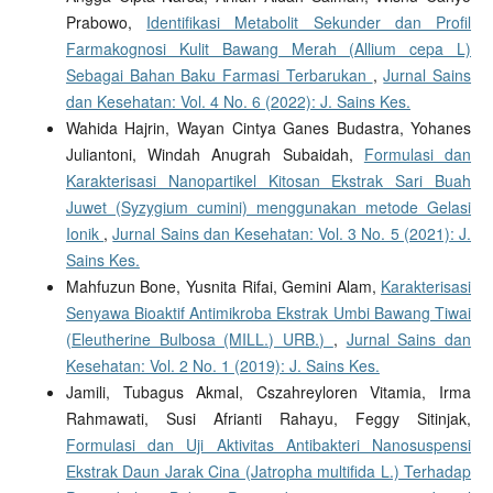
Prabowo,
Identifikasi Metabolit Sekunder dan Profil
Farmakognosi Kulit Bawang Merah (Allium cepa L)
Sebagai Bahan Baku Farmasi Terbarukan
,
Jurnal Sains
dan Kesehatan: Vol. 4 No. 6 (2022): J. Sains Kes.
Wahida Hajrin, Wayan Cintya Ganes Budastra, Yohanes
Juliantoni, Windah Anugrah Subaidah,
Formulasi dan
Karakterisasi Nanopartikel Kitosan Ekstrak Sari Buah
Juwet (Syzygium cumini) menggunakan metode Gelasi
Ionik
,
Jurnal Sains dan Kesehatan: Vol. 3 No. 5 (2021): J.
Sains Kes.
Mahfuzun Bone, Yusnita Rifai, Gemini Alam,
Karakterisasi
Senyawa Bioaktif Antimikroba Ekstrak Umbi Bawang Tiwai
(Eleutherine Bulbosa (MILL.) URB.)
,
Jurnal Sains dan
Kesehatan: Vol. 2 No. 1 (2019): J. Sains Kes.
Jamili, Tubagus Akmal, Cszahreyloren Vitamia, Irma
Rahmawati, Susi Afrianti Rahayu, Feggy Sitinjak,
Formulasi dan Uji Aktivitas Antibakteri Nanosuspensi
Ekstrak Daun Jarak Cina (Jatropha multifida L.) Terhadap