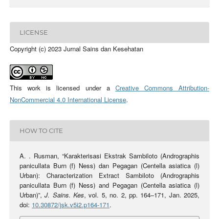
LICENSE
Copyright (c) 2023 Jurnal Sains dan Kesehatan
This work is licensed under a
Creative Commons Attribution-
NonCommercial 4.0 International License
.
HOW TO CITE
A. . Rusman, “Karakterisasi Ekstrak Sambiloto (Andrographis
panicullata Burn (f) Ness) dan Pegagan (Centella asiatica (l)
Urban): Characterization Extract Sambiloto (Andrographis
panicullata Burn (f) Ness) and Pegagan (Centella asiatica (l)
Urban)”,
J. Sains. Kes
, vol. 5, no. 2, pp. 164–171, Jan. 2025,
doi:
10.30872/jsk.v5i2.p164-171
.