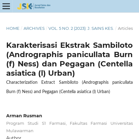
HOME
/
ARCHIVES
/
VOL. 5 NO. 2 (2023): J. SAINS KES.
/
Articles
Karakterisasi Ekstrak Sambiloto
(Andrographis panicullata Burn
(f) Ness) dan Pegagan (Centella
asiatica (l) Urban)
Characterization Extract Sambiloto (Andrographis panicullata
Burn (f) Ness) and Pegagan (Centella asiatica (l) Urban)
Arman Rusman
Program Studi S1 Farmasi, Fakultas Farmasi Universitas
Mulawarman
Author