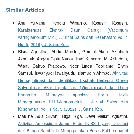
Similar Articles
Ana Yulyana, Hendig Winarno, Kosasih Kosasih,
Karakterisasi Ekstrak Daun Cantigi (Vaccinium
varingiaefolium Miq.)
,
Jurnal Sains dan Kesehatan: Vol. 1
No. 5 (2016): J. Sains Kes.
Risna Agustina, Abdul Mun’im, Gemini Alam, Azminah
Azminah, Angga Cipta Narsa, Hadi Kuncoro, M. Arifuddin,
Wisnu Cahyo Prabowo, Noor Linda Febrianie, Erwin
Samsul, Iswahyudi Iswahyudi, Islamudin Ahmad,
Aktivitas
Hemaglutinasi dan Identifikasi Ekstrak Berbasis Green
Solvent dari Akar Tapak Dara (Vinca rosea) dan Daun
Kadamba (Mitragyna speciosa Korth. Havil)
Menggunakan FTIR-Kemometrik
,
Jurnal Sains dan
Kesehatan: Vol. 4 No. 5 (2022): J. Sains Kes.
Mauline Adia Silvani, Riga Riga, Dewi Meliati Agustini,
Aktivitas Antioksidan Jamur Endofitik BS-1 yang Diisolasi
dari Bunga Sambiloto Menggunakan Beras Putih sebagai