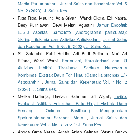
Media Pertumbuhan
,
Jurnal Sains dan Kesehatan: Vol. 5
No. 2 (2023): J. Sains Kes.
Riga Riga, Mauline Adia Silvani, Wandi Oktria, Edi Nasra,
Desy Kurniawati, Dewi Meliati Agustini,
Jamur Endofitik
BJS-3 Asosiasi Sambiloto (Andrographis paniculata):
Skiring Fitokimia dan Aktivitas Antioksidan
,
Jurnal Sains
dan Kesehatan: Vol. 5 No. 5 (2023): J. Sains Kes.
Siti Salamiah Putri Heldin, Arif Budi Setianto, Nuri Ari
Efiana, Warsi Warsi,
Formulasi, Karakterisasi dan Uji
Aktivitas Inhibisi Tirosinase Sediaan Nanoserum
Kombinasi Ekstrak Daun Teh Hijau (Camellia sinensis L.)-
Astaxanthin
,
Jurnal Sains dan Kesehatan: Vol. 7 No. 2
(2026): J. Sains Kes.
Meliza Harianja, Havizur Rahman, Sri Wigati,
Invitro:
Evaluasi Aktifitas Peluruhan Batu Ginjal Ekstrak Daun
Kemangi (Ocimum Basilicum) Menggunakan
Spektrofotometer Serapan Atom
,
Jurnal Sains dan
Kesehatan: Vol. 3 No. 3 (2021): J. Sains Kes.
Angga Cipta Narsa, Arifah Aidah Salman, Wisnu Cahyo