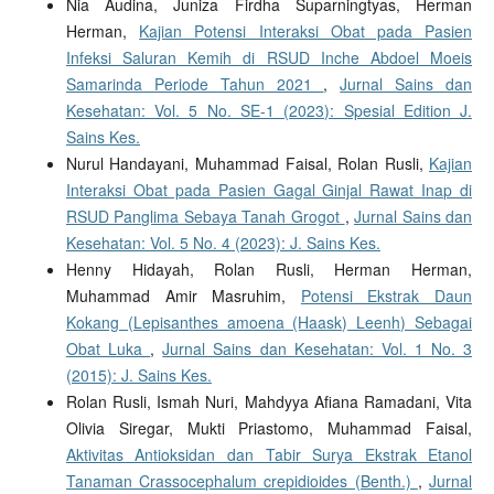
Nia Audina, Juniza Firdha Suparningtyas, Herman
Herman,
Kajian Potensi Interaksi Obat pada Pasien
Infeksi Saluran Kemih di RSUD Inche Abdoel Moeis
Samarinda Periode Tahun 2021
,
Jurnal Sains dan
Kesehatan: Vol. 5 No. SE-1 (2023): Spesial Edition J.
Sains Kes.
Nurul Handayani, Muhammad Faisal, Rolan Rusli,
Kajian
Interaksi Obat pada Pasien Gagal Ginjal Rawat Inap di
RSUD Panglima Sebaya Tanah Grogot
,
Jurnal Sains dan
Kesehatan: Vol. 5 No. 4 (2023): J. Sains Kes.
Henny Hidayah, Rolan Rusli, Herman Herman,
Muhammad Amir Masruhim,
Potensi Ekstrak Daun
Kokang (Lepisanthes amoena (Haask) Leenh) Sebagai
Obat Luka
,
Jurnal Sains dan Kesehatan: Vol. 1 No. 3
(2015): J. Sains Kes.
Rolan Rusli, Ismah Nuri, Mahdyya Afiana Ramadani, Vita
Olivia Siregar, Mukti Priastomo, Muhammad Faisal,
Aktivitas Antioksidan dan Tabir Surya Ekstrak Etanol
Tanaman Crassocephalum crepidioides (Benth.)
,
Jurnal