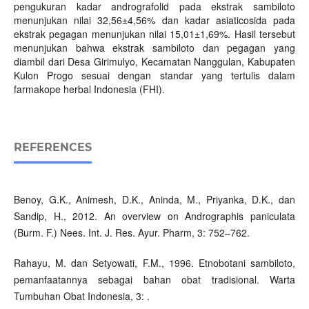
pengukuran kadar andrografolid pada ekstrak sambiloto
menunjukan nilai 32,56±4,56% dan kadar asiaticosida pada
ekstrak pegagan menunjukan nilai 15,01±1,69%. Hasil tersebut
menunjukan bahwa ekstrak sambiloto dan pegagan yang
diambil dari Desa Girimulyo, Kecamatan Nanggulan, Kabupaten
Kulon Progo sesuai dengan standar yang tertulis dalam
farmakope herbal Indonesia (FHI).
REFERENCES
Benoy, G.K., Animesh, D.K., Aninda, M., Priyanka, D.K., dan
Sandip, H., 2012. An overview on Andrographis paniculata
(Burm. F.) Nees. Int. J. Res. Ayur. Pharm, 3: 752–762.
Rahayu, M. dan Setyowati, F.M., 1996. Etnobotani sambiloto,
pemanfaatannya sebagai bahan obat tradisional. Warta
Tumbuhan Obat Indonesia, 3: .