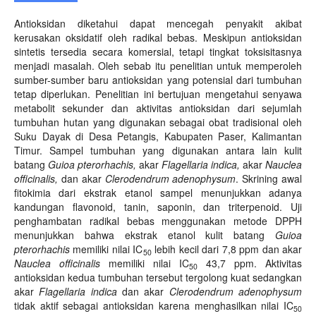
Antioksidan diketahui dapat mencegah penyakit akibat
kerusakan oksidatif oleh radikal bebas. Meskipun antioksidan
sintetis tersedia secara komersial, tetapi tingkat toksisitasnya
menjadi masalah. Oleh sebab itu penelitian untuk memperoleh
sumber-sumber baru antioksidan yang potensial dari tumbuhan
tetap diperlukan. Penelitian ini bertujuan mengetahui senyawa
metabolit sekunder dan aktivitas antioksidan dari sejumlah
tumbuhan hutan yang digunakan sebagai obat tradisional oleh
Suku Dayak di Desa Petangis, Kabupaten Paser, Kalimantan
Timur. Sampel tumbuhan yang digunakan antara lain kulit
batang
Guioa pterorhachis,
akar
Flagellaria indica,
akar
Nauclea
officinalis,
dan akar
Clerodendrum adenophysum
. Skrining awal
fitokimia dari ekstrak etanol sampel menunjukkan adanya
kandungan flavonoid, tanin, saponin, dan triterpenoid. Uji
penghambatan radikal bebas menggunakan metode DPPH
menunjukkan bahwa ekstrak etanol kulit batang
Guioa
pterorhachis
memiliki nilai IC
lebih kecil dari 7,8 ppm dan akar
50
Nauclea officinalis
memiliki nilai IC
43,7 ppm. Aktivitas
50
antioksidan kedua tumbuhan tersebut tergolong kuat sedangkan
akar
Flagellaria indica
dan akar
Clerodendrum adenophysum
tidak aktif sebagai antioksidan karena menghasilkan nilai IC
50