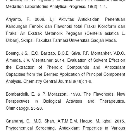
Medallion Laboratories-Analytical Progress. 19(2): 1-4.
Ariyanto, R. 2006. Uji Aktivitas Antioksidan, Penentuan
Kandungan Fenolik dan Flavonoid total Fraksi Kloroform dan
Fraksi Air Ekstrak Metanolik Pegagan (Centella asiatica L.
Urban), Skripsi. Fakultas Farmasi Universitas Gadjah Mada.
Boeing, J.S., E.O. Barizao, B.C.E. Silva, P.F. Montanher, V.D.C.
Almeida, J.V. Visentainer. 2014. Evaluation of Solvent Effect on
the Extraction of Phenolic Compounds and Antioxidant
Capacities from the Berries: Application of Principal Component
Analysis. Chemistry Central Journal 8(48): 1-9.
Bombardelli, E. & P. Morazzoni. 1993. The Flavonoids: New
Perspectives in Biological Activities and Therapeutics.
Chimicaoggi. 25-28.
Gnanaraj, C., M.D. Shah, A.T.M.E.M. Haque, M. Iqbal. 2015.
Phytochemical Screening, Antioxidant Properties in Various