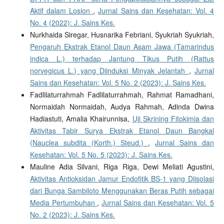
Aktif dalam Losion
,
Jurnal Sains dan Kesehatan: Vol. 4
No. 4 (2022): J. Sains Kes.
Nurkhaida Siregar, Husnarika Febriani, Syukriah Syukriah,
Pengaruh Ekstrak Etanol Daun Asam Jawa (Tamarindus
indica L.) terhadap Jantung Tikus Putih (Rattus
norvegicus L.) yang Diinduksi Minyak Jelantah
,
Jurnal
Sains dan Kesehatan: Vol. 5 No. 2 (2023): J. Sains Kes.
Fadlilaturrahmah Fadlilaturrahmah, Rahmat Ramadhani,
Normaidah Normaidah, Audya Rahmah, Adinda Dwina
Hadiastuti, Amalia Khairunnisa,
Uji Skrining Fitokimia dan
Aktivitas Tabir Surya Ekstrak Etanol Daun Bangkal
(Nauclea subdita (Korth.) Steud.)
,
Jurnal Sains dan
Kesehatan: Vol. 5 No. 5 (2023): J. Sains Kes.
Mauline Adia Silvani, Riga Riga, Dewi Meliati Agustini,
Aktivitas Antioksidan Jamur Endofitik BS-1 yang Diisolasi
dari Bunga Sambiloto Menggunakan Beras Putih sebagai
Media Pertumbuhan
,
Jurnal Sains dan Kesehatan: Vol. 5
No. 2 (2023): J. Sains Kes.