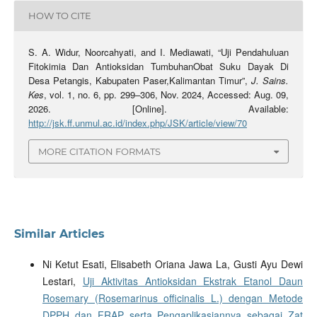
HOW TO CITE
S. A. Widur, Noorcahyati, and I. Mediawati, “Uji Pendahuluan
Fitokimia Dan Antioksidan TumbuhanObat Suku Dayak Di
Desa Petangis, Kabupaten Paser,Kalimantan Timur”,
J. Sains.
Kes
, vol. 1, no. 6, pp. 299–306, Nov. 2024, Accessed: Aug. 09,
2026. [Online]. Available:
http://jsk.ff.unmul.ac.id/index.php/JSK/article/view/70
MORE CITATION FORMATS
Similar Articles
Ni Ketut Esati, Elisabeth Oriana Jawa La, Gusti Ayu Dewi
Lestari,
Uji Aktivitas Antioksidan Ekstrak Etanol Daun
Rosemary (Rosemarinus officinalis L.) dengan Metode
DPPH dan FRAP serta Pengaplikasiannya sebagai Zat