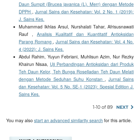
Daun Sumpit (Brucea javanica (L). Merr) dengan Metode
DPPH
,
Jurnal Sains dan Kesehatan: Vol. 2 No. 1 (2019):
J. Sains Kes.
Muhammad Ikhlas Arsul, Nurshalati Tahar, Afrisusnawati
Rauf ,
Analisis Kualitatif dan Kuantitatif Antioksidan
Parang Romang
,
Jurnal Sains dan Kesehatan: Vol. 4 No.
4 (2022): J. Sains Kes.
Abdul Rahim, Yuyun Febriani, Muhlisun Azim, Nur Rezky
Khairun Nisaa,
Uji Perbandingan Antioksidan dari Produk
Teh Daun Kelor, Teh Bunga Roselladan Teh Daun Melati
dengan Metode Seduhan Suhu Konstan
,
Jurnal Sains
dan Kesehatan: Vol. 5 No. SE-1 (2023): Spesial Edition J.
Sains Kes.
1-10 of 89
NEXT
You may also
start an advanced similarity search
for this article.