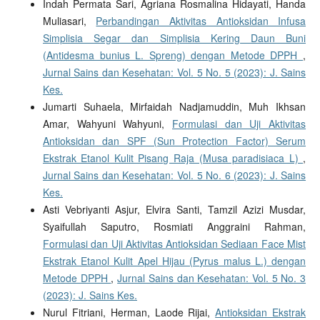
Indah Permata Sari, Agriana Rosmalina Hidayati, Handa
Muliasari,
Perbandingan Aktivitas Antioksidan Infusa
Simplisia Segar dan Simplisia Kering Daun Buni
(Antidesma bunius L. Spreng) dengan Metode DPPH
,
Jurnal Sains dan Kesehatan: Vol. 5 No. 5 (2023): J. Sains
Kes.
Jumarti Suhaela, Mirfaidah Nadjamuddin, Muh Ikhsan
Amar, Wahyuni Wahyuni,
Formulasi dan Uji Aktivitas
Antioksidan dan SPF (Sun Protection Factor) Serum
Ekstrak Etanol Kulit Pisang Raja (Musa paradisiaca L)
,
Jurnal Sains dan Kesehatan: Vol. 5 No. 6 (2023): J. Sains
Kes.
Asti Vebriyanti Asjur, Elvira Santi, Tamzil Azizi Musdar,
Syaifullah Saputro, Rosmiati Anggraini Rahman,
Formulasi dan Uji Aktivitas Antioksidan Sediaan Face Mist
Ekstrak Etanol Kulit Apel Hijau (Pyrus malus L.) dengan
Metode DPPH
,
Jurnal Sains dan Kesehatan: Vol. 5 No. 3
(2023): J. Sains Kes.
Nurul Fitriani, Herman, Laode Rijai,
Antioksidan Ekstrak