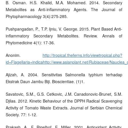
B. Osman. H.S. Khalid, M.A. Mohamed. 2014. Secondary
Metabolites as Anti-inflammatory Agents. The Journal of
Phytopharmacology 3(4):275-285.
Pushpangadan, P., T.P. Ijniu, V. George. 2015. Plant Based Anti-
inflammatory Secondary Metabolites. Review. Annals of
Phytomedicine 4(1): 17-36.
Anonim.
http://tropical.theferns.info/viewtropical.php?
id=Flagellaria+indicahttp://www.asianplant.net/Rubiaceae/Nauclea_of
Ajizah, A. 2004. Sensitivitas Salmonella typhium terhadap
Ekstrak Daun Jambu Biji. Bioscientiae. (1)1.
Savatovic, S.M., G.S. Cetkovic, J.M. Canadonovic-Brunet, S.M.
Djilas. 2012. Kinetic Behaviour of the DPPH Radical Scavenging
Activity of Tomato Waste Extracts. Journal of Serbian Chemical
Society. 77: 1-12.
Prakash, A., F. Rigelhof, E. Miller. 2001. Antioxidant Activity.