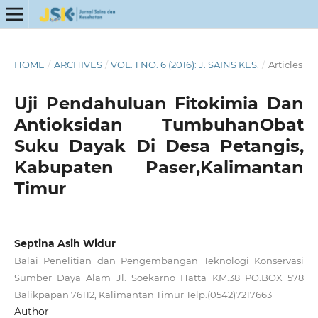
HOME
/
ARCHIVES
/
VOL. 1 NO. 6 (2016): J. SAINS KES.
/
Articles
Uji Pendahuluan Fitokimia Dan
Antioksidan TumbuhanObat
Suku Dayak Di Desa Petangis,
Kabupaten Paser,Kalimantan
Timur
Septina Asih Widur
Balai Penelitian dan Pengembangan Teknologi Konservasi
Sumber Daya Alam Jl. Soekarno Hatta KM.38 PO.BOX 578
Balikpapan 76112, Kalimantan Timur Telp.(0542)7217663
Author