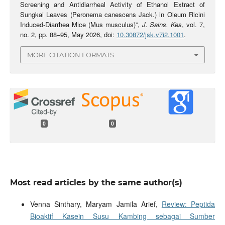
Screening and Antidiarrheal Activity of Ethanol Extract of
Sungkai Leaves (Peronema canescens Jack.) in Oleum Ricini
Induced-Diarrhea Mice (Mus musculus)”,
J. Sains. Kes
, vol. 7,
no. 2, pp. 88–95, May 2026, doi:
10.30872/jsk.v7i2.1001
.
MORE CITATION FORMATS
0
0
Most read articles by the same author(s)
Venna Sinthary, Maryam Jamila Arief,
Review: Peptida
Bioaktif Kasein Susu Kambing sebagai Sumber