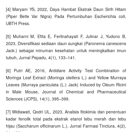
[4] Maryam YS, 2022, Daya Hambat Ekstrak Daun Sirih Hitam
(Piper Betle Var Nigra) Pada Pertumbuhan Escherichia coli,
UBTH Press.
[5] Muharni M, Efita E, Ferlinahayati F, Julinar J, Yudono B,
2023, Diversifikasi sediaan daun sungkai (Paronema canescens
Jack.) sebagai minuman kesehatan untuk meningkatkan imun
tubuh, Jurnal Pepadu, 4(1), 133–141.
[6] Putri AE, 2016, Antidiare Activity Test Combination of
Moringa Leaf Extract (Moringa oleifera L.) and Yellow Murraya
Leaves (Murraya paniculata (L.) Jack) Induced by Oleum Ricini
in Male Mouse, Journal of Chemical and Pharmaceutical
Sciences (JCPS), 14(1), 395–399.
[7] Widiawati, Qodri UL, 2023, Analisis fitokimia dan penentuan
kadar fenolik total pada ekstrak etanol tebu merah dan tebu
hijau (Saccharum officinarum L.), Jurnal Farmasi Tinctura, 4(2),