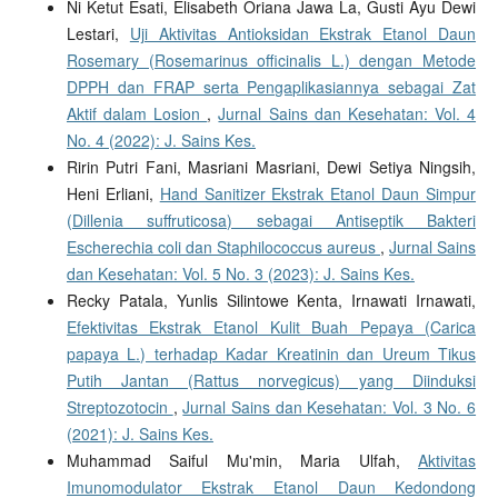
Ni Ketut Esati, Elisabeth Oriana Jawa La, Gusti Ayu Dewi
Lestari,
Uji Aktivitas Antioksidan Ekstrak Etanol Daun
Rosemary (Rosemarinus officinalis L.) dengan Metode
DPPH dan FRAP serta Pengaplikasiannya sebagai Zat
Aktif dalam Losion
,
Jurnal Sains dan Kesehatan: Vol. 4
No. 4 (2022): J. Sains Kes.
Ririn Putri Fani, Masriani Masriani, Dewi Setiya Ningsih,
Heni Erliani,
Hand Sanitizer Ekstrak Etanol Daun Simpur
(Dillenia suffruticosa) sebagai Antiseptik Bakteri
Escherechia coli dan Staphilococcus aureus
,
Jurnal Sains
dan Kesehatan: Vol. 5 No. 3 (2023): J. Sains Kes.
Recky Patala, Yunlis Silintowe Kenta, Irnawati Irnawati,
Efektivitas Ekstrak Etanol Kulit Buah Pepaya (Carica
papaya L.) terhadap Kadar Kreatinin dan Ureum Tikus
Putih Jantan (Rattus norvegicus) yang Diinduksi
Streptozotocin
,
Jurnal Sains dan Kesehatan: Vol. 3 No. 6
(2021): J. Sains Kes.
Muhammad Saiful Mu'min, Maria Ulfah,
Aktivitas
Imunomodulator Ekstrak Etanol Daun Kedondong