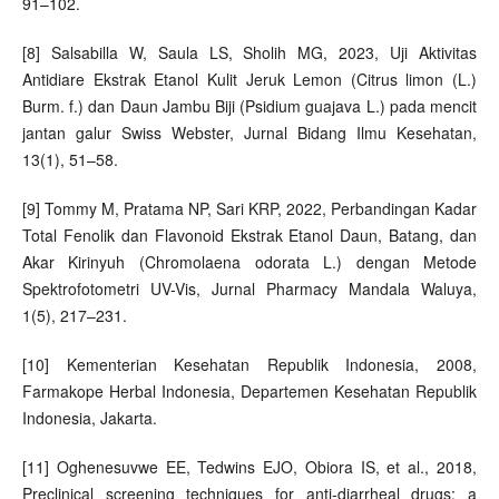
91–102.
[8] Salsabilla W, Saula LS, Sholih MG, 2023, Uji Aktivitas
Antidiare Ekstrak Etanol Kulit Jeruk Lemon (Citrus limon (L.)
Burm. f.) dan Daun Jambu Biji (Psidium guajava L.) pada mencit
jantan galur Swiss Webster, Jurnal Bidang Ilmu Kesehatan,
13(1), 51–58.
[9] Tommy M, Pratama NP, Sari KRP, 2022, Perbandingan Kadar
Total Fenolik dan Flavonoid Ekstrak Etanol Daun, Batang, dan
Akar Kirinyuh (Chromolaena odorata L.) dengan Metode
Spektrofotometri UV-Vis, Jurnal Pharmacy Mandala Waluya,
1(5), 217–231.
[10] Kementerian Kesehatan Republik Indonesia, 2008,
Farmakope Herbal Indonesia, Departemen Kesehatan Republik
Indonesia, Jakarta.
[11] Oghenesuvwe EE, Tedwins EJO, Obiora IS, et al., 2018,
Preclinical screening techniques for anti-diarrheal drugs: a