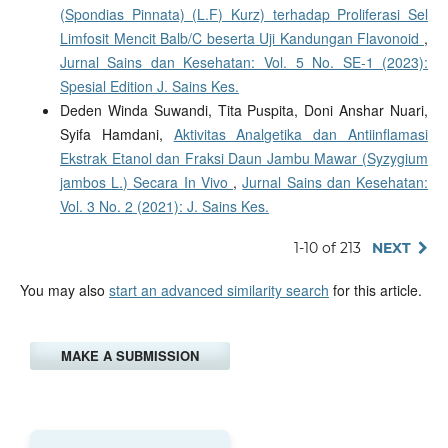
(Spondias Pinnata) (L.F) Kurz) terhadap Proliferasi Sel
Limfosit Mencit Balb/C beserta Uji Kandungan Flavonoid
,
Jurnal Sains dan Kesehatan: Vol. 5 No. SE-1 (2023):
Spesial Edition J. Sains Kes.
Deden Winda Suwandi, Tita Puspita, Doni Anshar Nuari,
Syifa Hamdani,
Aktivitas Analgetika dan Antiinflamasi
Ekstrak Etanol dan Fraksi Daun Jambu Mawar (Syzygium
jambos L.) Secara In Vivo
,
Jurnal Sains dan Kesehatan:
Vol. 3 No. 2 (2021): J. Sains Kes.
1-10 of 213
NEXT
You may also
start an advanced similarity search
for this article.
MAKE A SUBMISSION