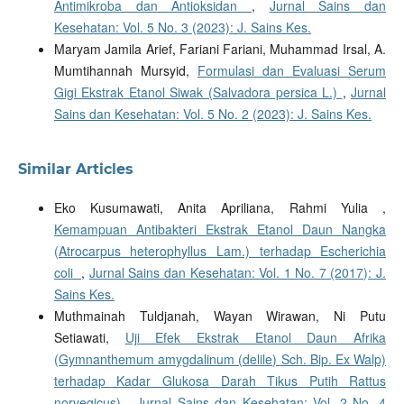
Antimikroba dan Antioksidan
,
Jurnal Sains dan
Kesehatan: Vol. 5 No. 3 (2023): J. Sains Kes.
Maryam Jamila Arief, Fariani Fariani, Muhammad Irsal, A.
Mumtihannah Mursyid,
Formulasi dan Evaluasi Serum
Gigi Ekstrak Etanol Siwak (Salvadora persica L.)
,
Jurnal
Sains dan Kesehatan: Vol. 5 No. 2 (2023): J. Sains Kes.
Similar Articles
Eko Kusumawati, Anita Apriliana, Rahmi Yulia ,
Kemampuan Antibakteri Ekstrak Etanol Daun Nangka
(Atrocarpus heterophyllus Lam.) terhadap Escherichia
coli
,
Jurnal Sains dan Kesehatan: Vol. 1 No. 7 (2017): J.
Sains Kes.
Muthmainah Tuldjanah, Wayan Wirawan, Ni Putu
Setiawati,
Uji Efek Ekstrak Etanol Daun Afrika
(Gymnanthemum amygdalinum (delile) Sch. Bip. Ex Walp)
terhadap Kadar Glukosa Darah Tikus Putih Rattus
norvegicus)
,
Jurnal Sains dan Kesehatan: Vol. 2 No. 4