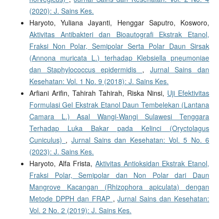
(2020): J. Sains Kes.
Haryoto, Yuliana Jayanti, Henggar Saputro, Kosworo,
Aktivitas Antibakteri dan Bioautografi Ekstrak Etanol,
Fraksi Non Polar, Semipolar Serta Polar Daun Sirsak
(Annona muricata L.) terhadap Klebsiella pneumoniae
dan Staphylococcus epidermidis
,
Jurnal Sains dan
Kesehatan: Vol. 1 No. 9 (2018): J. Sains Kes.
Arfiani Arifin, Tahirah Tahirah, Riska Ninsi,
Uji Efektivitas
Formulasi Gel Ekstrak Etanol Daun Tembelekan (Lantana
Camara L.) Asal Wangi-Wangi Sulawesi Tenggara
Terhadap Luka Bakar pada Kelinci (Oryctolagus
Cuniculus)
,
Jurnal Sains dan Kesehatan: Vol. 5 No. 6
(2023): J. Sains Kes.
Haryoto, Alfa Frista,
Aktivitas Antioksidan Ekstrak Etanol,
Fraksi Polar, Semipolar dan Non Polar dari Daun
Mangrove Kacangan (Rhizophora apiculata) dengan
Metode DPPH dan FRAP
,
Jurnal Sains dan Kesehatan:
Vol. 2 No. 2 (2019): J. Sains Kes.