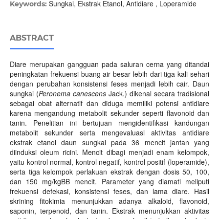
Sungkai, Ekstrak Etanol, Antidiare , Loperamide
Keywords:
ABSTRACT
Diare merupakan gangguan pada saluran cerna yang ditandai
peningkatan frekuensi buang air besar lebih dari tiga kali sehari
dengan perubahan konsistensi feses menjadi lebih cair. Daun
sungkai (
Peronema canescens
Jack.) dikenal secara tradisional
sebagai obat alternatif dan diduga memiliki potensi antidiare
karena mengandung metabolit sekunder seperti flavonoid dan
tanin. Penelitian ini bertujuan mengidentifikasi kandungan
metabolit sekunder serta mengevaluasi aktivitas antidiare
ekstrak etanol daun sungkai pada 36 mencit jantan yang
diinduksi oleum ricini. Mencit dibagi menjadi enam kelompok,
yaitu kontrol normal, kontrol negatif, kontrol positif (loperamide),
serta tiga kelompok perlakuan ekstrak dengan dosis 50, 100,
dan 150 mg/kgBB mencit. Parameter yang diamati meliputi
frekuensi defekasi, konsistensi feses, dan lama diare. Hasil
skrining fitokimia menunjukkan adanya alkaloid, flavonoid,
saponin, terpenoid, dan tanin. Ekstrak menunjukkan aktivitas