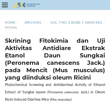
HOME
/
ARCHIVES
/
VOL. 7 NO. 2 (2026): J. SAINS KES.
/
Articles
Skrining Fitokimia dan Uji
Aktivitas Antidiare Ekstrak
Etanol Daun Sungkai
(Peronema canescens Jack.)
pada Mencit (Mus musculus)
yang diinduksi oleum Ricini
Phytochemical Screening and Antidiarrheal Activity of Ethanol
Extract of Sungkai Leaves (
Peronema canescens
Jack.) in Oleum
Ricini Induced-Diarrhea Mice (
Mus musculus
)