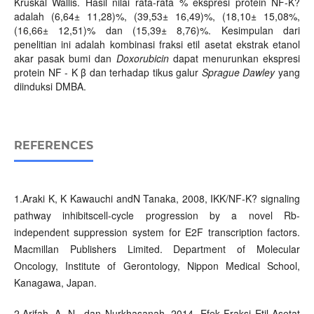
Kruskal Wallis. Hasil nilai rata-rata % ekspresi protein NF-K?
adalah (6,64± 11,28)%, (39,53± 16,49)%, (18,10± 15,08%,
(16,66± 12,51)% dan (15,39± 8,76)%. Kesimpulan dari
penelitian ini adalah kombinasi fraksi etil asetat ekstrak etanol
akar pasak bumi dan
Doxorubicin
dapat menurunkan ekspresi
protein NF - K β dan terhadap tikus galur
Sprague Dawley
yang
diinduksi DMBA.
REFERENCES
1.Araki K, K Kawauchi andN Tanaka, 2008, IKK/NF-K? signaling
pathway inhibitscell-cycle progression by a novel Rb-
independent suppression system for E2F transcription factors.
Macmillan Publishers Limited. Department of Molecular
Oncology, Institute of Gerontology, Nippon Medical School,
Kanagawa, Japan.
2.Arifah, A. N., dan Nurkhasanah, 2014, Efek Fraksi Etil Asetat