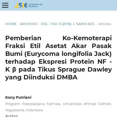
HOME
/
ARCHIVES
/
VOL. 1 NO. 5 (2016): J. SAINS KES.
/
Articles
Pemberian Ko-Kemoterapi
Fraksi Etil Asetat Akar Pasak
Bumi (Eurycoma longifolia Jack)
terhadap Ekspresi Protein NF -
K β pada Tikus Sprague Dawley
yang Diinduksi DMBA
Kony Putriani
Program Pascasarjana Farmasi, Universitas Ahmad Dahlan,
Yogyakarta, Indonesia
Author