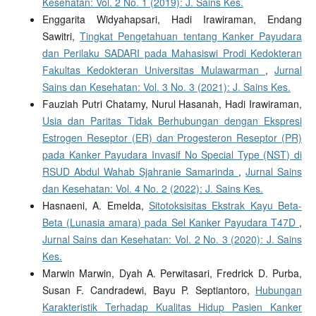
Kesehatan: Vol. 2 No. 1 (2019): J. Sains Kes.
Enggarita Widyahapsari, Hadi Irawiraman, Endang
Sawitri,
Tingkat Pengetahuan tentang Kanker Payudara
dan Perilaku SADARI pada Mahasiswi Prodi Kedokteran
Fakultas Kedokteran Universitas Mulawarman
,
Jurnal
Sains dan Kesehatan: Vol. 3 No. 3 (2021): J. Sains Kes.
Fauziah Putri Chatamy, Nurul Hasanah, Hadi Irawiraman,
Usia dan Paritas Tidak Berhubungan dengan Ekspresi
Estrogen Reseptor (ER) dan Progesteron Reseptor (PR)
pada Kanker Payudara Invasif No Special Type (NST) di
RSUD Abdul Wahab Sjahranie Samarinda
,
Jurnal Sains
dan Kesehatan: Vol. 4 No. 2 (2022): J. Sains Kes.
Hasnaeni, A. Emelda,
Sitotoksisitas Ekstrak Kayu Beta-
Beta (Lunasia amara) pada Sel Kanker Payudara T47D
,
Jurnal Sains dan Kesehatan: Vol. 2 No. 3 (2020): J. Sains
Kes.
Marwin Marwin, Dyah A. Perwitasari, Fredrick D. Purba,
Susan F. Candradewi, Bayu P. Septiantoro,
Hubungan
Karakteristik Terhadap Kualitas Hidup Pasien Kanker