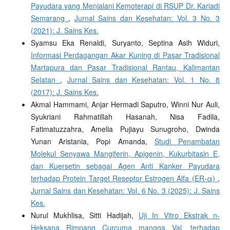
Payudara yang Menjalani Kemoterapi di RSUP Dr. Kariadi
Semarang
,
Jurnal Sains dan Kesehatan: Vol. 3 No. 3
(2021): J. Sains Kes.
Syamsu Eka Renaldi, Suryanto, Septina Asih Widuri,
Informasi Perdagangan Akar Kuning di Pasar Tradisional
Martapura dan Pasar Tradisional Rantau, Kalimantan
Selatan
,
Jurnal Sains dan Kesehatan: Vol. 1 No. 8
(2017): J. Sains Kes.
Akmal Hammami, Anjar Hermadi Saputro, Winni Nur Auli,
Syukriani Rahmatillah Hasanah, Nisa Fadila,
Fatimatuzzahra, Amelia Pujiayu Sunugroho, Dwinda
Yunan Aristania, Popi Amanda,
Studi Penambatan
Molekul Senyawa Mangiferin, Apigenin, Kukurbitasin E,
dan Kuersetin sebagai Agen Anti Kanker Payudara
terhadap Protein Target Reseptor Estrogen Alfa (ER-α)
,
Jurnal Sains dan Kesehatan: Vol. 6 No. 3 (2025): J. Sains
Kes.
Nurul Mukhlisa, Sitti Hadijah,
Uji In Vitro Ekstrak n-
Heksana Rimpang Curcuma mangga Val. terhadap