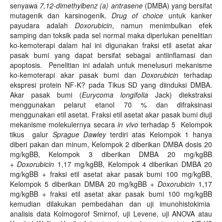
senyawa
7,12-dimethylbenz (a) antrasene
(DMBA) yang bersifat
mutagenik dan karsinogenik.
Drug of choice
untuk kanker
payudara adalah
Doxorubicin
, namun menimbulkan efek
samping dan toksik pada sel normal maka diperlukan penelitian
ko-kemoterapi dalam hal ini digunakan fraksi etil asetat akar
pasak bumi yang dapat bersifat sebagai antiinflamasi dan
apoptosis. Penelitian ini adalah untuk menelusuri mekanisme
ko-kemoterapi akar pasak bumi dan
Doxorubicin
terhadap
ekspresi protein NF-K? pada Tikus SD yang diinduksi DMBA.
Akar pasak bumi (
Eurycoma longifolia
Jack) diekstraksi
menggunakan pelarut etanol 70 % dan difraksinasi
menggunakan etil asetat. Fraksi etil asetat akar pasak bumi diuji
mekanisme molekulernya secara
in vivo
terhadap 5 Kelompok
tikus galur
Sprague Dawley
terdiri atas Kelompok 1 hanya
diberi pakan dan minum, Kelompok 2 diberikan DMBA dosis 20
mg/kgBB, Kelompok 3 diberikan DMBA 20 mg/kgBB
+
Doxorubicin
1,17 mg/kgBB, Kelompok 4 diberikan DMBA 20
mg/kgBB + fraksi etil asetat akar pasak bumi 100 mg/kgBB,
Kelompok 5 diberikan DMBA 20 mg/kgBB +
Doxorubicin
1,17
mg/kgBB + fraksi etil asetat akar pasak bumi 100 mg/kgBB
kemudian dilakukan pembedahan dan uji imunohistokimia
analisis data Kolmogorof Smirnof, uji Levene, uji ANOVA atau