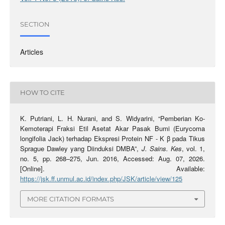
SECTION
Articles
HOW TO CITE
K. Putriani, L. H. Nurani, and S. Widyarini, “Pemberian Ko-
Kemoterapi Fraksi Etil Asetat Akar Pasak Bumi (Eurycoma
longifolia Jack) terhadap Ekspresi Protein NF - K β pada Tikus
Sprague Dawley yang Diinduksi DMBA”,
J. Sains. Kes
, vol. 1,
no. 5, pp. 268–275, Jun. 2016, Accessed: Aug. 07, 2026.
[Online]. Available:
https://jsk.ff.unmul.ac.id/index.php/JSK/article/view/125
MORE CITATION FORMATS