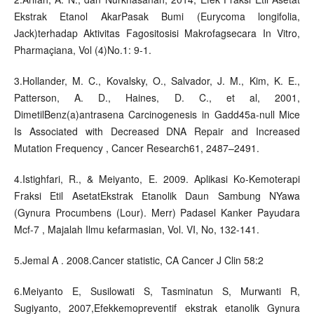
Ekstrak Etanol AkarPasak Bumi (Eurycoma longifolia,
Jack)terhadap Aktivitas Fagositosisi Makrofagsecara In Vitro,
Pharmaçiana, Vol (4)No.1: 9-1.
3.Hollander, M. C., Kovalsky, O., Salvador, J. M., Kim, K. E.,
Patterson, A. D., Haines, D. C., et al, 2001,
DimetilBenz(a)antrasena Carcinogenesis in Gadd45a-null Mice
Is Associated with Decreased DNA Repair and Increased
Mutation Frequency , Cancer Research61, 2487–2491.
4.Istighfari, R., & Meiyanto, E. 2009. Aplikasi Ko-Kemoterapi
Fraksi Etil AsetatEkstrak Etanolik Daun Sambung NYawa
(Gynura Procumbens (Lour). Merr) Padasel Kanker Payudara
Mcf-7 , Majalah Ilmu kefarmasian, Vol. VI, No, 132-141.
5.Jemal A . 2008.Cancer statistic, CA Cancer J Clin 58:2
6.Meiyanto E, Susilowati S, Tasminatun S, Murwanti R,
Sugiyanto, 2007,Efekkemopreventif ekstrak etanolik Gynura