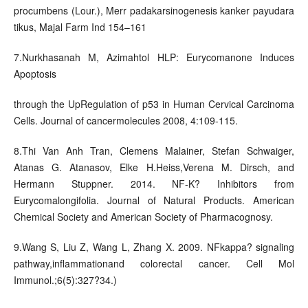
procumbens (Lour.), Merr padakarsinogenesis kanker payudara
tikus, Majal Farm Ind 154–161
7.Nurkhasanah M, Azimahtol HLP: Eurycomanone Induces
Apoptosis
through the UpRegulation of p53 in Human Cervical Carcinoma
Cells. Journal of cancermolecules 2008, 4:109-115.
8.Thi Van Anh Tran, Clemens Malainer, Stefan Schwaiger,
Atanas G. Atanasov, Elke H.Heiss,Verena M. Dirsch, and
Hermann Stuppner. 2014. NF-K? Inhibitors from
Eurycomalongifolia. Journal of Natural Products. American
Chemical Society and American Society of Pharmacognosy.
9.Wang S, Liu Z, Wang L, Zhang X. 2009. NFkappa? signaling
pathway,inflammationand colorectal cancer. Cell Mol
Immunol.;6(5):327?34.)