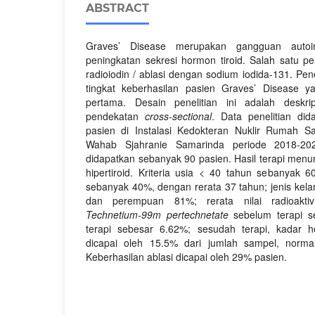
ABSTRACT
Graves’ Disease merupakan gangguan auto
peningkatan sekresi hormon tiroid. Salah satu p
radioiodin / ablasi dengan sodium iodida-131. Pene
tingkat keberhasilan pasien Graves’ Disease ya
pertama. Desain penelitian ini adalah deskri
pendekatan
cross-sectional
. Data penelitian di
pasien di Instalasi Kedokteran Nuklir Rumah 
Wahab Sjahranie Samarinda periode 2018-20
didapatkan sebanyak 90 pasien. Hasil terapi menu
hipertiroid. Kriteria usia < 40 tahun sebanyak
sebanyak 40%, dengan rerata 37 tahun; jenis kela
dan perempuan 81%; rerata nilai radioakti
Technetium-99m pertechnetate
sebelum terapi s
terapi sebesar 6.62%; sesudah terapi, kadar 
dicapai oleh 15.5% dari jumlah sampel, norma
Keberhasilan ablasi dicapai oleh 29% pasien.