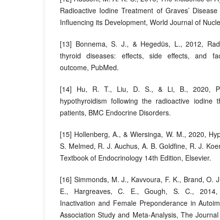
Radioactive Iodine Treatment of Graves’ Disease 
Influencing its Development, World Journal of Nucl
[13] Bonnema, S. J., & Hegedüs, L., 2012, Radi
thyroid diseases: effects, side effects, and fac
outcome, PubMed.
[14] Hu, R. T., Liu, D. S., & Li, B., 2020, Pr
hypothyroidism following the radioactive iodine 
patients, BMC Endocrine Disorders.
[15] Hollenberg, A., & Wiersinga, W. M., 2020, Hy
S. Melmed, R. J. Auchus, A. B. Goldfine, R. J. Koe
Textbook of Endocrinology 14th Edition, Elsevier.
[16] Simmonds, M. J., Kavvoura, F. K., Brand, O. J
E., Hargreaves, C. E., Gough, S. C., 201
Inactivation and Female Preponderance in Autoi
Association Study and Meta-Analysis, The Journal 