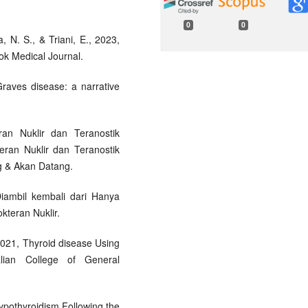
0
0
a, N. S., & Triani, E., 2023,
k Medical Journal.
raves disease: a narrative
ran Nuklir dan Teranostik
eran Nuklir dan Teranostik
g & Akan Datang.
ambil kembali dari Hanya
kteran Nuklir.
 2021, Thyroid disease Using
ralian College of General
Hypothyroidism Following the