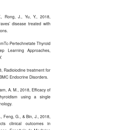
., Rong, J., Yu, Y., 2018,
raves’ disease treated with
ions.
99mTc-Pertechnetate Thyroid
eep Learning Approaches,
.
8, Radioiodine treatment for
, BMC Endocrine Disorders.
ram, A. M., 2018, Efficacy of
thyroidism using a single
nology.
., Feng, G., & Bin, J., 2018,
icts clinical outcomes in