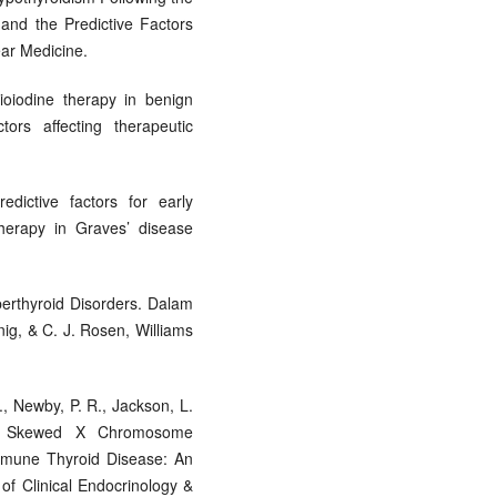
and the Predictive Factors
ear Medicine.
oiodine therapy in benign
tors affecting therapeutic
edictive factors for early
therapy in Graves’ disease
perthyroid Disorders. Dalam
nig, & C. J. Rosen, Williams
., Newby, P. R., Jackson, L.
4, Skewed X Chromosome
mmune Thyroid Disease: An
of Clinical Endocrinology &