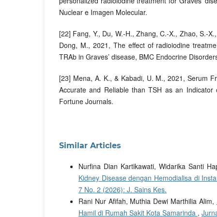
personalized radioiodine treatment for Graves’ di
Nuclear e Imagen Molecular.
[22] Fang, Y., Du, W.-H., Zhang, C.-X., Zhao, S.-X.
Dong, M., 2021, The effect of radioiodine treatmen
TRAb in Graves’ disease, BMC Endocrine Disorder
[23] Mena, A. K., & Kabadi, U. M., 2021, Serum F
Accurate and Reliable than TSH as an Indicator 
Fortune Journals.
Similar Articles
Nurfina Dian Kartikawati, Widarika Santi Ha
Kidney Disease dengan Hemodialisa di Inst
7 No. 2 (2026): J. Sains Kes.
Rani Nur Afifah, Muthia Dewi Marthilia Alim,
Hamil di Rumah Sakit Kota Samarinda
,
Jurna