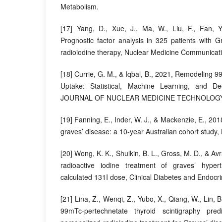
Metabolism.
[17] Yang, D., Xue, J., Ma, W., Liu, F., Fan, Y
Prognostic factor analysis in 325 patients with G
radioiodine therapy, Nuclear Medicine Communicat
[18] Currie, G. M., & Iqbal, B., 2021, Remodeling 
Uptake: Statistical, Machine Learning, and D
JOURNAL OF NUCLEAR MEDICINE TECHNOLOGY
[19] Fanning, E., Inder, W. J., & Mackenzie, E., 201
graves’ disease: a 10-year Australian cohort study
[20] Wong, K. K., Shulkin, B. L., Gross, M. D., & Av
radioactive iodine treatment of graves’ hyper
calculated 131I dose, Clinical Diabetes and Endocri
[21] Lina, Z., Wenqi, Z., Yubo, X., Qiang, W., Lin, B
99mTc-pertechnetate thyroid scintigraphy pred