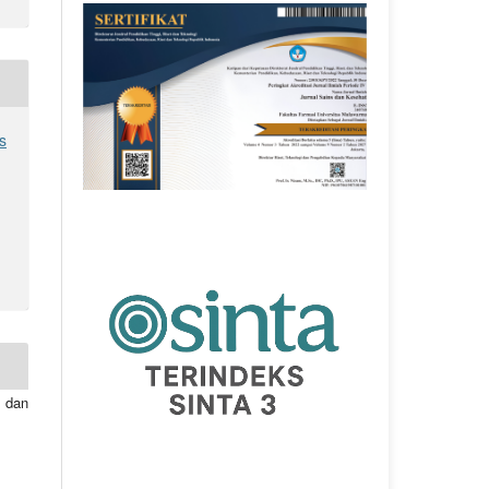
s
 dan