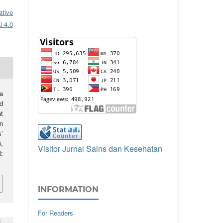
ative
l 4.0
a
d
t
n
’
6,
Visitor Jurnal Sains dan Kesehatan
:
INFORMATION
For Readers