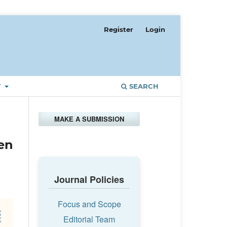
Register
Login
T
SEARCH
MAKE A SUBMISSION
en
Journal Policies
Focus and Scope
Editorial Team