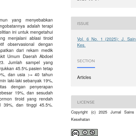
imun yang menyebabkan
ISSUE
engobatannya adalah terapi
litian ini untuk mengetahui
ng menjalani ablasi tiroid
Vol. 6 No. 1 (2025): J. Sain
ptif observasional dengan
Kes.
dapatkan dari rekam medik
Sakit Umum Daerah Abdoel
SECTION
23. Jumlah sampel yang
njukkan 45.5% pasien tetap
 60%, dan usia >= 40 tahun
Articles
min laki-laki sebanyak 19%,
vitas dengan penyerapan
ebesar 19%, dan sesudah
hormon tiroid yang rendah
LICENSE
l 39%, dan tinggi 45.5%.
Copyright (c) 2025 Jurnal Sains
Kesehatan