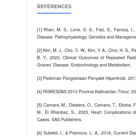
REFERENCES
[1] Khan, M. S., Lone, S. S., Faiz, S., Farooq, I.
Disease: Pathophysiology, Genetics and Manageme
[2] Kim, M. J., Cho, S. W., Kim, Y. A., Choi, H. S., Pa
B. Y., 2022, Clinical Outcomes of Repeated Radi
Graves’ Disease. Endocrinology and Metabolism.
[3] Pedoman Pengelolaan Penyakit Hipertiroid, 20
[4] RISKESDAS 2013 Provinsi Kalimantan Timur, 20
[5] Camara, M., Diawara, O., Camara, T., Ekoba, F.,
M., El Rhanbaz, S., 2023, Heart Complications o
Cases. SAS Publishers.
[6] Subekti, I., & Pramono, L. A., 2018, Current 