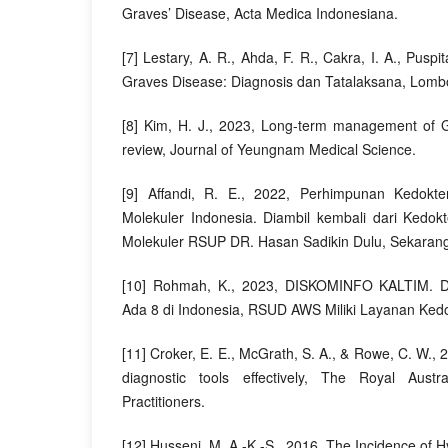
Graves’ Disease, Acta Medica Indonesiana.
[7] Lestary, A. R., Ahda, F. R., Cakra, I. A., Puspit
Graves Disease: Diagnosis dan Tatalaksana, Lombo
[8] Kim, H. J., 2023, Long-term management of G
review, Journal of Yeungnam Medical Science.
[9] Affandi, R. E., 2022, Perhimpunan Kedokte
Molekuler Indonesia. Diambil kembali dari Kedokt
Molekuler RSUP DR. Hasan Sadikin Dulu, Sekaran
[10] Rohmah, K., 2023, DISKOMINFO KALTIM. Di
Ada 8 di Indonesia, RSUD AWS Miliki Layanan Kedo
[11] Croker, E. E., McGrath, S. A., & Rowe, C. W.,
diagnostic tools effectively, The Royal Aust
Practitioners.
[12] Husseni, M. A.-K.-S., 2016, The Incidence of 