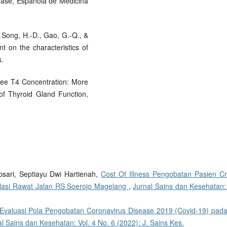
sease, Española de Medicina
, Song, H.-D., Gao, G.-Q., &
t on the characteristics of
s.
ree T4 Concentration: More
of Thyroid Gland Function,
psari, Septiayu Dwi Hartienah,
Cost Of Illness Pengobatan Pasien Cr
alasi Rawat Jalan RS Soerojo Magelang
,
Jurnal Sains dan Kesehatan: 
Evaluasi Pola Pengobatan Coronavirus Disease 2019 (Covid-19) pada
l Sains dan Kesehatan: Vol. 4 No. 6 (2022): J. Sains Kes.