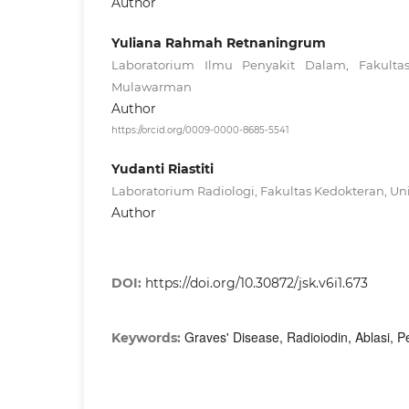
Author
Yuliana Rahmah Retnaningrum
Laboratorium Ilmu Penyakit Dalam, Fakultas 
Mulawarman
Author
https://orcid.org/0009-0000-8685-5541
Yudanti Riastiti
Laboratorium Radiologi, Fakultas Kedokteran, U
Author
DOI:
https://doi.org/10.30872/jsk.v6i1.673
Graves' Disease, Radioiodin, Ablasi,
Keywords: