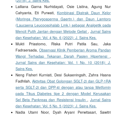
(2018): J. Sains Kes.
Lailiana Garna Nurhidayati, Osie Listina, Agung Nur
Cahyanta, Eti Purwati,
Kombinasi Ekstrak Daun Kelor
(Moringa Pterygosperma Gaertn.) dan Daun Lamtoro
(Laucaena Leucocephalab Lmk.) sebagai Analgetik pada
Mencit Putih Jantan dengan Metode Geliat
,
Jurnal Sains
dan Kesehatan: Vol. 4 No. 6 (2022): J. Sains Kes.
Mukti Priastomo, Riska Putri Patila Sau, Jaka
Fadraersada,
Observasi Klinik Pemberian Aroma Pandan
Wangi Terhadap Tekanan Darah Pasien Hipertensi
,
Jurnal Sains dan Kesehatan: Vol. 1 No. 10 (2018): J.
Sains Kes.
Neng Fisheri Kurniati, Desi Sukaeningsih, Zahra Hasna
Fadhilah,
Aktivitas Obat Golongan SGLT-2i dan GLP-1RA
serta SGLT-2i dan DPP-4i dengan atau tanpa Metfomin
pada Tikus Diabetes tipe 2 dengan Model Kerusakan
Sel Beta Pankreas dan Resistensi Insulin
,
Jurnal Sains
dan Kesehatan: Vol. 5 No. 5 (2023): J. Sains Kes.
Nadia Utami Noor, Dyah Aryani Perwitasari, Sawitri