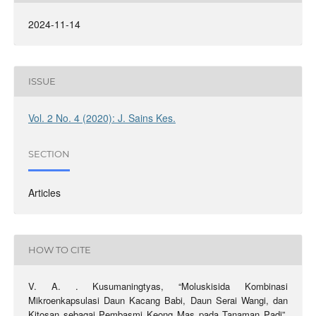
2024-11-14
ISSUE
Vol. 2 No. 4 (2020): J. Sains Kes.
SECTION
Articles
HOW TO CITE
V. A. . Kusumaningtyas, “Moluskisida Kombinasi
Mikroenkapsulasi Daun Kacang Babi, Daun Serai Wangi, dan
Kitosan sebagai Pembasmi Keong Mas pada Tanaman Padi”,