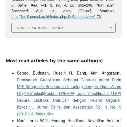
J. Sains. Kes
, vol. 2, no. 4, pp. 282–290, Nov. 2024,
Accessed: Aug. 06, 2026. [Online]. Available:
http://jsk.ff.unmul.ac.id/index.php/JSK/article/view/170
MORE CITATION FORMATS
Most read articles by the same author(s)
Senadi Budiman, Husein H. Bahti, Anni Anggraeni,
Pemisahan Gadolinium Sebagai Contrast Agent Pada
MRI (Magnetic Resonance Imaging) dengan Ligan Asam
Di-(2-Etilheksil)Fosfat (D2EHPA) dan Tributilfosfat (TBP)
Secara Ekstraksi Cair-Cair dengan Pelarut Organik-
Kerosin
,
Jurnal Sains dan Kesehatan: Vol. 1 No. 9
(2018): J. Sains Kes.
Rani Laras Wati, Endang Rosdiana, Valentina Adimurti