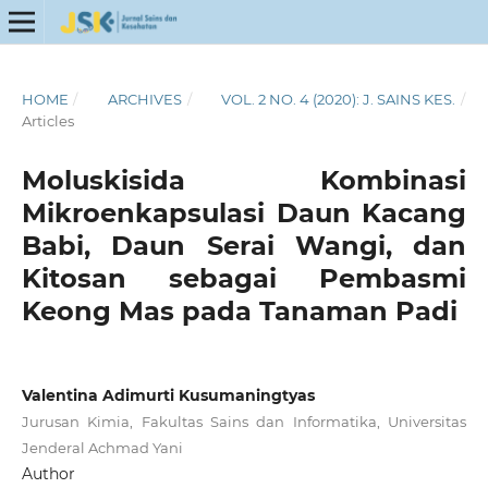
HOME
/
ARCHIVES
/
VOL. 2 NO. 4 (2020): J. SAINS KES.
/
Articles
Moluskisida Kombinasi
Mikroenkapsulasi Daun Kacang
Babi, Daun Serai Wangi, dan
Kitosan sebagai Pembasmi
Keong Mas pada Tanaman Padi
Valentina Adimurti Kusumaningtyas
Jurusan Kimia, Fakultas Sains dan Informatika, Universitas
Jenderal Achmad Yani
Author