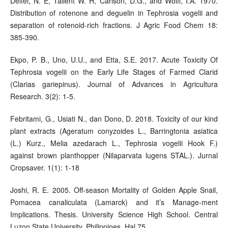
Delfel, N. E, Tallent W. H, Carlson, D.G., and Wolff, I.A. 1970.
Distribution of rotenone and deguelin in Tephrosia vogelii and
separation of rotenoid-rich fractions. J Agric Food Chem 18:
385-390.
Ekpo, P. B., Uno, U.U., and Etta, S.E. 2017. Acute Toxicity Of
Tephrosia vogelii on the Early Life Stages of Farmed Clarid
(Clarias gariepinus). Journal of Advances in Agricultura
Research. 3(2): 1-5.
Febritami, G., Usiati N., dan Dono, D. 2018. Toxicity of our kind
plant extracts (Ageratum conyzoides L., Barringtonia asiatica
(L.) Kurz., Melia azedarach L., Tephrosia vogelii Hook F.)
against brown planthopper (Nilaparvata lugens STAL.). Jurnal
Cropsaver. 1(1): 1-18
Joshi, R. E. 2005. Off-season Mortality of Golden Apple Snail,
Pomacea canaliculata (Lamarck) and it’s Manage-ment
Implications. Thesis. University Science High School. Central
Luzon State University. Philippines. Hal 75.