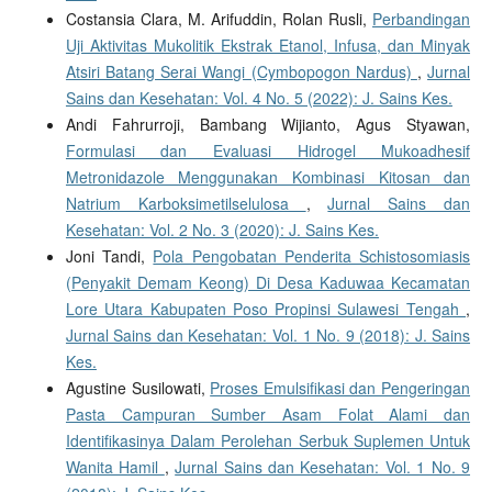
Costansia Clara, M. Arifuddin, Rolan Rusli,
Perbandingan
Uji Aktivitas Mukolitik Ekstrak Etanol, Infusa, dan Minyak
Atsiri Batang Serai Wangi (Cymbopogon Nardus)
,
Jurnal
Sains dan Kesehatan: Vol. 4 No. 5 (2022): J. Sains Kes.
Andi Fahrurroji, Bambang Wijianto, Agus Styawan,
Formulasi dan Evaluasi Hidrogel Mukoadhesif
Metronidazole Menggunakan Kombinasi Kitosan dan
Natrium Karboksimetilselulosa
,
Jurnal Sains dan
Kesehatan: Vol. 2 No. 3 (2020): J. Sains Kes.
Joni Tandi,
Pola Pengobatan Penderita Schistosomiasis
(Penyakit Demam Keong) Di Desa Kaduwaa Kecamatan
Lore Utara Kabupaten Poso Propinsi Sulawesi Tengah
,
Jurnal Sains dan Kesehatan: Vol. 1 No. 9 (2018): J. Sains
Kes.
Agustine Susilowati,
Proses Emulsifikasi dan Pengeringan
Pasta Campuran Sumber Asam Folat Alami dan
Identifikasinya Dalam Perolehan Serbuk Suplemen Untuk
Wanita Hamil
,
Jurnal Sains dan Kesehatan: Vol. 1 No. 9