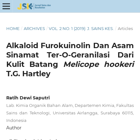
HOME
/
ARCHIVES
/
VOL. 2 NO. 1 (2019): J. SAINS KES.
/
Articles
Alkaloid Furokuinolin Dan Asam
Sinamat Ter-O-Geranilasi Dari
Kulit Batang
Melicope hookeri
T.G. Hartley
Ratih Dewi Saputri
Lab. Kimia Organik Bahan Alam, Departemen Kimia, Fakultas
Sains dan Teknologi, Universitas Airlangga, Surabaya 60115,
Indonesia
Author