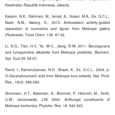
Kesehatan Republik Indonesia, Jakarta.
Kassim, N.K., Rahmani, M., Ismail, A., Sukari, M.A., Ee, G.C.L.,
Nasir, N.M., Awang, K., 2013. Antioxsidant activity-guided
separation of coumarins and lignan from Melicope glabra
(Rutaceae). Food Chem. 139: 87-92.
Li, S-G., Tian, H-Y,. Ye, W-C,. Jiang, R-W. 2011. Benzopyrans
and furoquinoline alkaloids from Melicope ptelefolia. Biochem.
Sys. Ecol.39: 64-67.
Ramli, I., Kamarulzaman, N.H., Shaari, K., Ee, G.C.L., 2004, p-
O-Geranylcoumaric acid from Melicope lunu-ankeda, Nat. Prod.
Res., 18(4): 289-294.
Simonsen, H.T., Adsersen, A,. Bremner, P,. Heinrich, M., Smitt,
U.W., Jaroszewski, J.W. 2004. Antifungal constituents of
Melicope borbonica. Phytoter. Res. 18: 542-545.