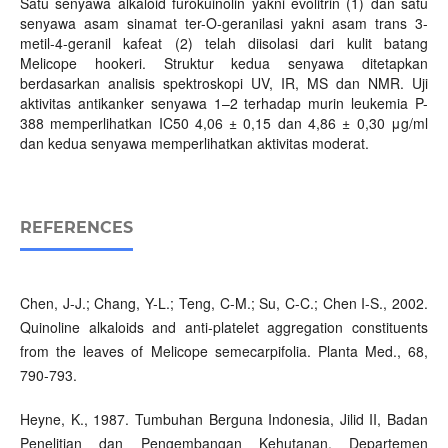
Satu senyawa alkaloid furokuinolin yakni evolitrin (1) dan satu
senyawa asam sinamat ter-O-geranilasi yakni asam trans 3-
metil-4-geranil kafeat (2) telah diisolasi dari kulit batang
Melicope hookeri. Struktur kedua senyawa ditetapkan
berdasarkan analisis spektroskopi UV, IR, MS dan NMR. Uji
aktivitas antikanker senyawa 1–2 terhadap murin leukemia P-
388 memperlihatkan IC50 4,06 ± 0,15 dan 4,86 ± 0,30 μg/ml
dan kedua senyawa memperlihatkan aktivitas moderat.
REFERENCES
Chen, J-J.; Chang, Y-L.; Teng, C-M.; Su, C-C.; Chen I-S., 2002.
Quinoline alkaloids and anti-platelet aggregation constituents
from the leaves of Melicope semecarpifolia. Planta Med., 68,
790-793.
Heyne, K., 1987. Tumbuhan Berguna Indonesia, Jilid II, Badan
Penelitian dan Pengembangan Kehutanan, Departemen