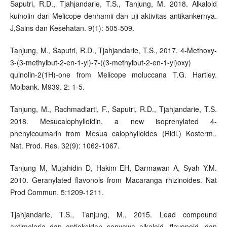
Saputri, R.D., Tjahjandarie, T.S., Tanjung, M. 2018. Alkaloid
kuinolin dari Melicope denhamii dan uji aktivitas antikankernya.
J,Sains dan Kesehatan. 9(1): 505-509.
Tanjung, M., Saputri, R.D., Tjahjandarie, T.S., 2017. 4-Methoxy-
3-(3-methylbut-2-en-1-yl)-7-((3-methylbut-2-en-1-yl)oxy)
quinolin-2(1H)-one from Melicope moluccana T.G. Hartley.
Molbank. M939. 2: 1-5.
Tanjung, M., Rachmadiarti, F., Saputri, R.D., Tjahjandarie, T.S.
2018. Mesucalophylloidin, a new isoprenylated 4-
phenylcoumarin from Mesua calophylloides (Ridl.) Kosterm..
Nat. Prod. Res. 32(9): 1062-1067.
Tanjung M, Mujahidin D, Hakim EH, Darmawan A, Syah Y.M.
2010. Geranylated flavonols from Macaranga rhizinoides. Nat
Prod Commun. 5:1209-1211.
Tjahjandarie, T.S., Tanjung, M., 2015. Lead compound
antimalaria dan antioksidan senyawa alkaloid, flavonoid, dan