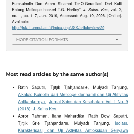
Furokuinolin Dan Asam Sinamat Ter-O-Geranilasi Dari Kulit
Batang Melicope hookeri T.G. Hartley”,
J. Sains. Kes
, vol. 2,
no. 1, pp. 1–7, Jun. 2019, Accessed: Aug. 10, 2026. [Online].
Available:
http://jsk.ff.unmul.ac.id/index.php/JSK/article/view/29
MORE CITATION FORMATS
Most read articles by the same author(s)
Ratih Saputri, Tjitjik Tjahjandarie, Mulyadi Tanjung,
Alkaloid Kuinolin dari Melicope denhamii dan Uji Aktivitas
Antikankernya
,
Jurnal Sains dan Kesehatan: Vol. 1 No. 9
(2018): J. Sains Kes.
Abror Rahman, Ifana Mahardika, Ratih Dewi Saputri,
Tjitjik Srie Tjahjandarie, Mulyadi Tanjung,
Isolasi,
Karakterisasi, dan Uji Aktivitas Antioksidan Senyawa