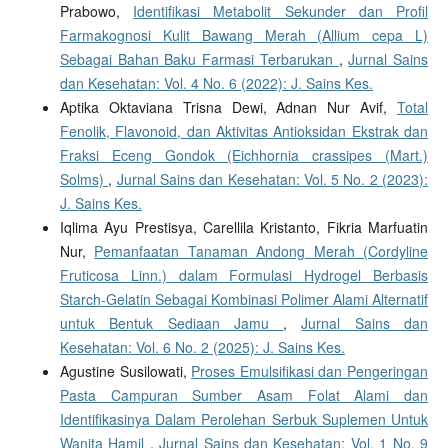
Prabowo,
Identifikasi Metabolit Sekunder dan Profil
Farmakognosi Kulit Bawang Merah (Allium cepa L)
Sebagai Bahan Baku Farmasi Terbarukan
,
Jurnal Sains
dan Kesehatan: Vol. 4 No. 6 (2022): J. Sains Kes.
Aptika Oktaviana Trisna Dewi, Adnan Nur Avif,
Total
Fenolik, Flavonoid, dan Aktivitas Antioksidan Ekstrak dan
Fraksi Eceng Gondok (Eichhornia crassipes (Mart.)
Solms)
,
Jurnal Sains dan Kesehatan: Vol. 5 No. 2 (2023):
J. Sains Kes.
Iqlima Ayu Prestisya, Carellila Kristanto, Fikria Marfuatin
Nur,
Pemanfaatan Tanaman Andong Merah (Cordyline
Fruticosa Linn.) dalam Formulasi Hydrogel Berbasis
Starch-Gelatin Sebagai Kombinasi Polimer Alami Alternatif
untuk Bentuk Sediaan Jamu
,
Jurnal Sains dan
Kesehatan: Vol. 6 No. 2 (2025): J. Sains Kes.
Agustine Susilowati,
Proses Emulsifikasi dan Pengeringan
Pasta Campuran Sumber Asam Folat Alami dan
Identifikasinya Dalam Perolehan Serbuk Suplemen Untuk
Wanita Hamil
,
Jurnal Sains dan Kesehatan: Vol. 1 No. 9