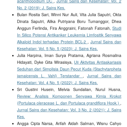
acanthopodium DC
,
Jurnal Sains dan Kesehatan: Vol. 2
No. 2 (2019): J. Sains Kes.
Bulan Rosita Sari, Winni Nur Auli, Vita Julia Saputri, Okta
Dinata Saputri, Alika Putriyana Boru Tumanggor, Dhea
Anggun Ferlinda, Fira Anggraini, Fatonah Fatonah,
Studi
In Silico Potensi Antikanker Leukemia Limfositik Senyawa
Alkaloid Indol terhadap Protein BCL-2
,
Jurnal Sains dan
Kesehatan: Vol. 5 No. 5 (2023): J. Sains Kes.
Julia Harpina, Iman Surya Pratama, Agriana Rosmalina
Hidayati, Dyke Gita Wirasisya,
Uji Aktivitas Antiaskariasis
Seduhan dari Simplisia Daun Pecut Kuda (Stachytarpheta
jamaicensis L. Vahl) Terstandar
,
Jurnal Sains dan
Kesehatan: Vol. 4 No. 5 (2022): J. Sains Kes.
Sri Gustini Husein, Melvia Sundalian, Nurul Husna,
Review: Analisis Komponen Senyawa Kimia Krokot
(Portulaca oleraceae L. dan Portulaca grandiflora Hook.)
,
Jurnal Sains dan Kesehatan: Vol. 3 No. 2 (2021): J. Sains
Kes.
Angga Cipta Narsa, Arifah Aidah Salman, Wisnu Cahyo