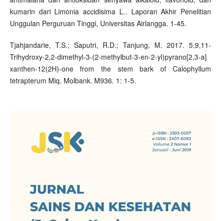
kumarin dari Limonia accidisima L.. Laporan Akhir Penelitian
Unggulan Perguruan Tinggi, Universitas Airlangga. 1-45.
Tjahjandarie, T.S.; Saputri, R.D.; Tanjung, M. 2017. 5,9,11-
Trihydroxy-2,2-dimethyl-3-(2-methylbut-3-en-2-yl)pyrano[2,3-a]
xanthen-12(2H)-one from the stem bark of Calophyllum
tetrapterum Miq. Molbank. M936. 1: 1-5.