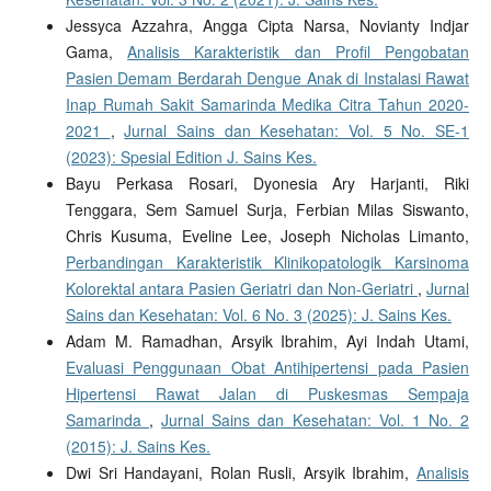
Jessyca Azzahra, Angga Cipta Narsa, Novianty Indjar
Gama,
Analisis Karakteristik dan Profil Pengobatan
Pasien Demam Berdarah Dengue Anak di Instalasi Rawat
Inap Rumah Sakit Samarinda Medika Citra Tahun 2020-
2021
,
Jurnal Sains dan Kesehatan: Vol. 5 No. SE-1
(2023): Spesial Edition J. Sains Kes.
Bayu Perkasa Rosari, Dyonesia Ary Harjanti, Riki
Tenggara, Sem Samuel Surja, Ferbian Milas Siswanto,
Chris Kusuma, Eveline Lee, Joseph Nicholas Limanto,
Perbandingan Karakteristik Klinikopatologik Karsinoma
Kolorektal antara Pasien Geriatri dan Non-Geriatri
,
Jurnal
Sains dan Kesehatan: Vol. 6 No. 3 (2025): J. Sains Kes.
Adam M. Ramadhan, Arsyik Ibrahim, Ayi Indah Utami,
Evaluasi Penggunaan Obat Antihipertensi pada Pasien
Hipertensi Rawat Jalan di Puskesmas Sempaja
Samarinda
,
Jurnal Sains dan Kesehatan: Vol. 1 No. 2
(2015): J. Sains Kes.
Dwi Sri Handayani, Rolan Rusli, Arsyik Ibrahim,
Analisis