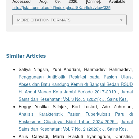
Accessed: Aug. 09, 2026. [Online]. Available:
http://jsk.ff.unmul.ac.id/index.php/JSK/article/view/335
MORE CITATION FORMATS
Similar Articles
Satiya Ningsih, Yuni Andriani, Rahmadevi Rahmadevi,
Penggunaan Antibiotik Restriksi pada Pasien Ulkus,
Abses dan Batu Kandung Kemih di Bangsal Bedah RSUD
H. Abdul Manap Kota Jambi Periode 2017-2019
,
Jurnal
Sains dan Kesehatan: Vol. 3 No. 3 (2021): J. Sains Kes.
Feggy Yustika Sitinjak, Keri Lestari, Ade Zuhrotun,
Analisis Karakteristik Pasien Tuberkulosis Paru di
Puskesmas Cibaduyut Kidul Tahun 2024-2025
,
Jurnal
Sains dan Kesehatan: Vol. 7 No. 2 (2026): J. Sains Kes.
Alius Cahyadi, Maria Riastuti Iryaningrum, Christina