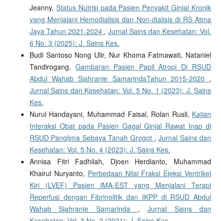
Jeanny,
Status Nutrisi pada Pasien Penyakit Ginjal Kronik
yang Menjalani Hemodialisis dan Non-dialisis di RS Atma
Jaya Tahun 2021-2024
,
Jurnal Sains dan Kesehatan: Vol.
6 No. 3 (2025): J. Sains Kes.
Budi Santoso Nong Ulir, Nur Khoma Fatmawati, Nataniel
Tandirogang,
Gambaran Pasien Papil Atropi Di RSUD
Abdul Wahab Sjahranie SamarindaTahun 2015-2020
,
Jurnal Sains dan Kesehatan: Vol. 5 No. 1 (2023): J. Sains
Kes.
Nurul Handayani, Muhammad Faisal, Rolan Rusli,
Kajian
Interaksi Obat pada Pasien Gagal Ginjal Rawat Inap di
RSUD Panglima Sebaya Tanah Grogot
,
Jurnal Sains dan
Kesehatan: Vol. 5 No. 4 (2023): J. Sains Kes.
Annisa Fitri Fadhilah, Djoen Herdianto, Muhammad
Khairul Nuryanto,
Perbedaan Nilai Fraksi Ejeksi Ventrikel
Kiri (LVEF) Pasien IMA-EST yang Menjalani Terapi
Reperfusi dengan Fibrinolitik dan IKPP di RSUD Abdul
Wahab Sjahranie Samarinda
,
Jurnal Sains dan
Kesehatan: Vol. 3 No. 2 (2021): J. Sains Kes.