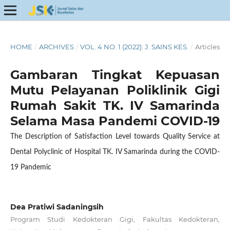
HOME
/
ARCHIVES
/
VOL. 4 NO. 1 (2022): J. SAINS KES.
/
Articles
Gambaran Tingkat Kepuasan
Mutu Pelayanan Poliklinik Gigi
Rumah Sakit TK. IV Samarinda
Selama Masa Pandemi COVID-19
The Description of Satisfaction Level towards Quality Service at
Dental Polyclinic of Hospital TK. IV Samarinda during the COVID-
19 Pandemic
Dea Pratiwi Sadaningsih
Program Studi Kedokteran Gigi, Fakultas Kedokteran,