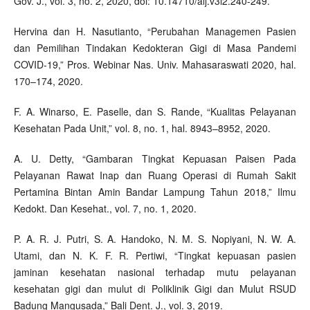
Gov. J., vol. 3, no. 2, 2020, doi: 10.14710/alj.v3i2.240-249.
Hervina dan H. Nasutianto, “Perubahan Managemen Pasien
dan Pemilihan Tindakan Kedokteran Gigi di Masa Pandemi
COVID-19,” Pros. Webinar Nas. Univ. Mahasaraswati 2020, hal.
170–174, 2020.
F. A. Winarso, E. Paselle, dan S. Rande, “Kualitas Pelayanan
Kesehatan Pada Unit,” vol. 8, no. 1, hal. 8943–8952, 2020.
A. U. Detty, “Gambaran Tingkat Kepuasan Paisen Pada
Pelayanan Rawat Inap dan Ruang Operasi di Rumah Sakit
Pertamina Bintan Amin Bandar Lampung Tahun 2018,” Ilmu
Kedokt. Dan Kesehat., vol. 7, no. 1, 2020.
P. A. R. J. Putri, S. A. Handoko, N. M. S. Nopiyani, N. W. A.
Utami, dan N. K. F. R. Pertiwi, “Tingkat kepuasan pasien
jaminan kesehatan nasional terhadap mutu pelayanan
kesehatan gigi dan mulut di Poliklinik Gigi dan Mulut RSUD
Badung Mangusada,” Bali Dent. J., vol. 3, 2019.