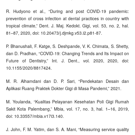
R. Hudyono et al., “During and post COVID-19 pandemic:
prevention of cross infection at dental practices in country with
tropical climate,” Dent. J. Maj. Kedokt. Gigi, vol. 53, no. 2, hal.
81–87, 2020, doi: 10.20473/j.djmkg.v53.i2.p81-87.
P. Bhanushali, F. Katge, S. Deshpande, V. K. Chimata, S. Shetty,
dan D. Pradhan, “COVID-19: Changing Trends and Its Impact on
Future of Dentistry,” Int. J. Dent., vol. 2020, 2020, doi:
10.1155/2020/8817424.
M. R. Alhamdani dan D. P. Sari, “Pendekatan Desain dan
Aplikasi Ruang Praktek Dokter Gigi di Masa Pandemi,” 2021.
M. Youlanda, “Kualitas Pelayanan Kesehatan Poli Gigi Rumah
Sakit Kota Palembang,” Mbia, vol. 17, no. 3, hal. 1–16, 2019,
doi: 10.33557/mbia.v17i3.140.
J. John, F. M. Yatim, dan S. A. Mani, “Measuring service quality