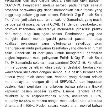
Perawatan gigi dipengaruhi secara signifikan oleh pandemi
COVID-19. Penyebaran melalui aerosol pada hampir seluruh
prosedur perawatan gigi dapat memberikan risiko infeksi yang
tinggi bagi dokter gigi dan pasien. Poliklinik Gigi Rumah Sakit
Tk. IV menjadi salah satu rumah sakit di Samarinda yang masih
beroperasi di masa pandemi COVID-19, dengan pemberlakuan
protokol kesehatan diantaranya membatasi prosedur praktik
dan mengurangi kunjungan pasien. Pembatasan yang ada
mungkin dapat mempengaruhi persepsi pasien terhadap
kualitas pelayanan yang diterimanya sekaligus akan
menunjukkan mutu pelayanan kesehatan yang diberikan rumah
sakit. Penelitian ini bertujuan untuk mengetahui gambaran
tingkat kepuasan mutu pelayanan Poliklinik Gigi Rumah Sakit
Tk. IV Samarinda selama masa pandemi COVID-19. Penelitian
ini merupakan penelitian observasional deskriptif berdasarkan
wawancara kuesioner dengan sampel 104 pasien berdasarkan
kriteria yang telah ditentukan. Variabel yang diamati adalah
mutu pelayanan dengan dimensi SERVQUAL dan kepuasan
pasien. Hasil penilaian menunjukkan bahwa rata-rata tingkat
kepuasan pasien sebesar 92.62%. Dimensi tangible 91.4%,
reliability 92.8%, responsiveness 92.55%, assurance 93.93%,
empathy 92.45% bermakna sangat memuaskan karena berada
di antara 81-100%. Pasien secara keselurahan menilai bahwa