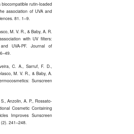
us biocompatible rutin-loaded
the association of UVA and
iences. 81. 1–9.
lasco, M. V. R., & Baby, A. R.
ssociation with UV filters:
 and UVA-PF. Journal of
46–49.
ira, C. A., Sarruf, F. D.,
elasco, M. V. R., & Baby, A.
dermocosmetics: Sunscreen
 S., Anzolin, A. P., Rossato-
ctional Cosmetic Containing
icles Improves Sunscreen
 (2). 241–248.