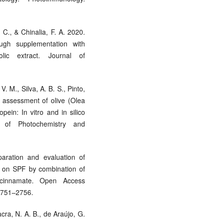
 C., & Chinalia, F. A. 2020.
ugh supplementation with
ic extract. Journal of
V. M., Silva, A. B. S., Pinto,
n assessment of olive (Olea
pein: In vitro and in silico
 of Photochemistry and
paration and evaluation of
y on SPF by combination of
ycinnamate. Open Access
 2751–2756.
acra, N. A. B., de Araújo, G.