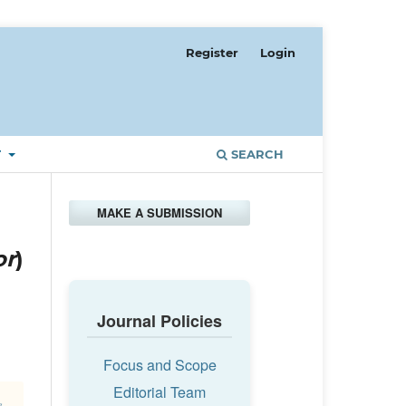
Register
Login
T
SEARCH
MAKE A SUBMISSION
or
)
Journal Policies
Focus and Scope
Editorial Team