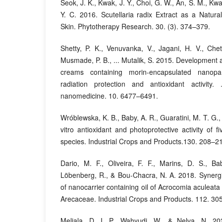
Seok, J. K., Kwak, J. Y., Choi, G. W., An, S. M., Kw
Y. C. 2016. Scutellaria radix Extract as a Natur
Skin. Phytotherapy Research. 30. (3). 374–379.
Shetty, P. K., Venuvanka, V., Jagani, H. V., Che
Musmade, P. B., ... Mutalik, S. 2015. Development 
creams containing morin-encapsulated nanopa
radiation protection and antioxidant activity. 
nanomedicine. 10. 6477–6491.
Wróblewska, K. B., Baby, A. R., Guaratini, M. T. G.,
vitro antioxidant and photoprotective activity of 
species. Industrial Crops and Products.130. 208–2
Dario, M. F., Oliveira, F. F., Marins, D. S., Ba
Löbenberg, R., & Bou-Chacra, N. A. 2018. Synergist
of nanocarrier containing oil of Acrocomia aculeat
Arecaceae. Industrial Crops and Products. 112. 30
Meliala, D. I. P., Wahyudi, W., & Nelva, N.