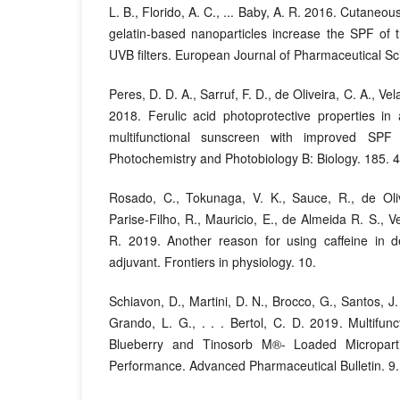
L. B., Florido, A. C., ... Baby, A. R. 2016. Cutaneo
gelatin-based nanoparticles increase the SPF of 
UVB filters. European Journal of Pharmaceutical Sc
Peres, D. D. A., Sarruf, F. D., de Oliveira, C. A., Ve
2018. Ferulic acid photoprotective properties in a
multifunctional sunscreen with improved SPF
Photochemistry and Photobiology B: Biology. 185. 
Rosado, C., Tokunaga, V. K., Sauce, R., de Olive
Parise-Filho, R., Mauricio, E., de Almeida R. S., V
R. 2019. Another reason for using caffeine in 
adjuvant. Frontiers in physiology. 10.
Schiavon, D., Martini, D. N., Brocco, G., Santos, J.
Grando, L. G., . . . Bertol, C. D. 2019. Multifun
Blueberry and Tinosorb M®- Loaded Micropart
Performance. Advanced Pharmaceutical Bulletin. 9.