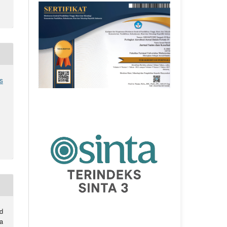
s
d
a