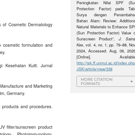
Peningkatan Nilai SPF (Su
Protection Factor) pada Tabi
Surya dengan Penambaha
Bahan Alam: Review: Additiona
ok of Cosmetic Dermatology
Natural Materials to Enhance SP
(Sun Protection Factor) Value o
Sunscreen Product”,
J. Sains
to cosmetic formulation and
Kes
, vol. 4, no. 1, pp. 79–88, No
2024, Accessed: Aug. 06, 2026
ey.
[Online]. Available
http://jsk.ff.unmul.ac.id/index.php
i Kesehatan Kulit. Jurnal
JSK/article/view/338
MORE CITATION
FORMATS
Manufacture and Marketing
eim, Germany.
: products and procedures.
V filter/sunscreen product
ology. Photoimmunology.