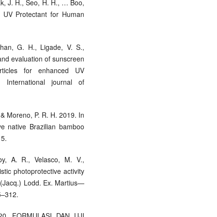
ak, J. H., Seo, H. H., … Boo,
al UV Protectant for Human
than, G. H., Ligade, V. S.,
and evaluation of sunscreen
rticles for enhanced UV
. International journal of
 & Moreno, P. R. H. 2019. In
five native Brazilian bamboo
15.
by, A. R., Velasco, M. V.,
ic photoprotective activity
a (Jacq.) Lodd. Ex. Martius—
5–312.
 2020. FORMULASI DAN UJI