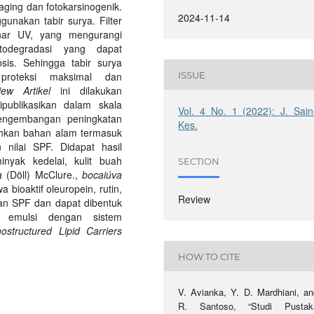
aging dan fotokarsinogenik.
2024-11-14
unakan tabir surya. Filter
inar UV, yang mengurangi
todegradasi yang dapat
osis. Sehingga tabir surya
ISSUE
 proteksi maksimal dan
iew Artikel
ini dilakukan
ipublikasikan dalam skala
Vol. 4 No. 1 (2022): J. Sain
pengembangan peningkatan
Kes.
mbahkan bahan alam termasuk
 nilai SPF. Didapat hasil
nyak kedelai, kulit buah
SECTION
a
(Döll) McClure.,
bocaiúva
 bioaktif oleuropein, rutin,
Review
kan SPF dan dapat dibentuk
, emulsi dengan sistem
ostructured Lipid Carriers
HOW TO CITE
V. Avianka, Y. D. Mardhiani, an
R. Santoso, “Studi Pustak