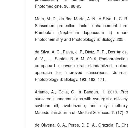
Photomedicine. 30. 88-95.
Mota, M. D., da Boa Morte, A. N., e Silva, L. C. R.
Sunscreen protection factor enhancement thro
Rambutan (Nephelium lappaceum L) ethanol
Photochemistry and Photobiology B: Biology. 205.
da Silva, A. C., Paiva, J. P., Diniz, R. R., Dos Anjos, 
A. V., . . . Santos, B. A. M. 2019. Photoprotectio
europaea L.) leaves extract standardized to oleuro
approach for improved sunscreens. Journal
Photobiology B: Biology. 193. 162–171.
Arianto, A., Cella, G., & Bangun, H. 2019. Pre
sunscreen nanoemulsions with synergistic efficac
soybean oil, avobenzone, and octyl methox
Macedonian Journa of. Medical Sciences. 7. (17).
de Oliveira, C. A., Peres, D. D. A., Graziola, F., Ch