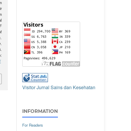
n
r
n
l
F
f
.
v.
.
:
/
Visitor Jurnal Sains dan Kesehatan
INFORMATION
For Readers