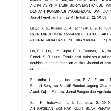
AKTIVITAS KRIM TABIR SURYA EKSTRAK BIJI KAK
DENGAN KOMBINASI AVOBENZONE DAN OCT
Jurnal Penelitian Farmasi & Herbal. 2. (2). 50-58.
Listyo, A. B., Kusrini, D., & Fachriyah, E. 2018
DAUN MINDI (Melia azedarach L.) DAN UJI AKT
(JURNAL KIMIA DAN PENDIDIKAN KIMIA). 3. (1). 
Lin, F. H., Lin, J. Y., Gupta, R. D., Tournas, J. A., Bu
Pinnell, S. R. 2005. Ferulic acid stabilizes a solu
doubles its photoprotection of skin. Journal of Inv
(4). 826–832.
Prasiddha, I. J., Laeliocattleya, R. A., Estiasih,
Potensi Senyawa Bioaktif Rambut Jagung (Zea m
Alami: Kajian Pustaka. Jurnal Pangan dan Agroindust
Sari, K., Indrawati, T., & Taurhesia, S. 
ANTIOKSIDAN EKSTRAK KULIT BUAH PEPAYA (