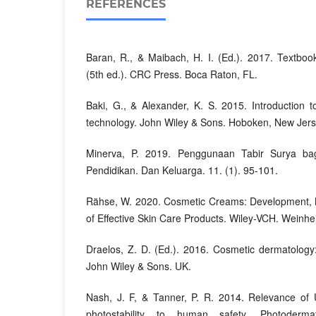
REFERENCES
Baran, R., & Maibach, H. I. (Ed.). 2017. Textbo
(5th ed.). CRC Press. Boca Raton, FL.
Baki, G., & Alexander, K. S. 2015. Introduction 
technology. John Wiley & Sons. Hoboken, New Jers
Minerva, P. 2019. Penggunaan Tabir Surya bag
Pendidikan. Dan Keluarga. 11. (1). 95-101.
Rähse, W. 2020. Cosmetic Creams: Development, 
of Effective Skin Care Products. Wiley-VCH. Weinh
Draelos, Z. D. (Ed.). 2016. Cosmetic dermatology
John Wiley & Sons. UK.
Nash, J. F, & Tanner, P. R. 2014. Relevance of U
photostability to human safety. Photodermat