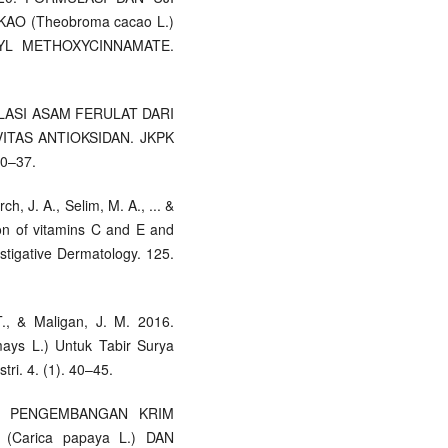
AO (Theobroma cacao L.)
YL METHOXYCINNAMATE.
. ISOLASI ASAM FERULAT DARI
IVITAS ANTIOKSIDAN. JKPK
30–37.
rch, J. A., Selim, M. A., ... &
tion of vitamins C and E and
estigative Dermatology. 125.
 T., & Maligan, J. M. 2016.
ays L.) Untuk Tabir Surya
ri. 4. (1). 40–45.
2019. PENGEMBANGAN KRIM
Carica papaya L.) DAN