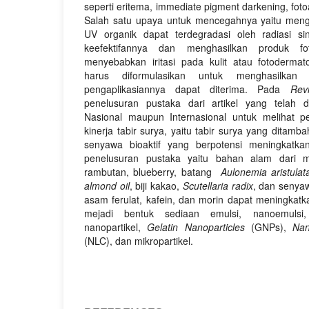
seperti eritema, immediate pigment darkening, foto
Salah satu upaya untuk mencegahnya yaitu mengg
UV organik dapat terdegradasi oleh radiasi s
keefektifannya dan menghasilkan produk fo
menyebabkan iritasi pada kulit atau fotodermat
harus diformulasikan untuk menghasilkan
pengaplikasiannya dapat diterima. Pada
Rev
penelusuran pustaka dari artikel yang telah d
Nasional maupun Internasional untuk melihat 
kinerja tabir surya, yaitu tabir surya yang dita
senyawa bioaktif yang berpotensi meningkatkan
penelusuran pustaka yaitu bahan alam dari mi
rambutan, blueberry, batang
Aulonemia aristulat
almond oil
, biji kakao,
Scutellaria radix
, dan senyawa
asam ferulat, kafein, dan morin dapat meningkat
mejadi bentuk sediaan emulsi, nanoemulsi
nanopartikel,
Gelatin Nanoparticles
(GNPs),
Nan
(NLC), dan mikropartikel.