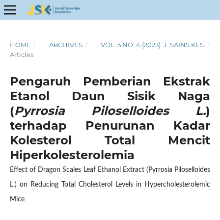
HOME
/
ARCHIVES
/
VOL. 5 NO. 4 (2023): J. SAINS KES.
/
Articles
Pengaruh Pemberian Ekstrak
Etanol Daun Sisik Naga
(
Pyrrosia Piloselloides L.
)
terhadap Penurunan Kadar
Kolesterol Total Mencit
Hiperkolesterolemia
Effect of Dragon Scales Leaf Ethanol Extract (Pyrrosia Piloselloides
L.) on Reducing Total Cholesterol Levels in Hypercholesterolemic
Mice