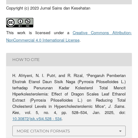
Copyright (c) 2023 Jurnal Sains dan Kesehatan
This work is licensed under a
Creative Commons Attribution-
NonCommercial 4.0 International License
.
HOW TO CITE
H. Afriyeni, N. I. Putri, and R. Rizal, “Pengaruh Pemberian
Ekstrak Etanol Daun Sisik Naga (Pyrrosia Piloselloides L.)
terhadap Penurunan Kadar Kolesterol Total Mencit
Hiperkolesterolemia: Effect of Dragon Scales Leaf Ethanol
Extract (Pyrrosia Piloselloides L.) on Reducing Total
Cholesterol Levels in Hypercholesterolemic Mice”,
J. Sains.
Kes
, vol. 5, no. 4, pp. 528–534, Jan. 2025, doi:
10.30872/jsk.v5i4.528 - 534
.
MORE CITATION FORMATS