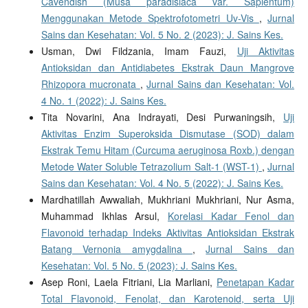
Cavendish (Musa paradisiaca var. Sapientum)
Menggunakan Metode Spektrofotometri Uv-Vis
,
Jurnal
Sains dan Kesehatan: Vol. 5 No. 2 (2023): J. Sains Kes.
Usman, Dwi Fildzania, Imam Fauzi,
Uji Aktivitas
Antioksidan dan Antidiabetes Ekstrak Daun Mangrove
Rhizopora mucronata
,
Jurnal Sains dan Kesehatan: Vol.
4 No. 1 (2022): J. Sains Kes.
Tita Novarini, Ana Indrayati, Desi Purwaningsih,
Uji
Aktivitas Enzim Superoksida Dismutase (SOD) dalam
Ekstrak Temu Hitam (Curcuma aeruginosa Roxb.) dengan
Metode Water Soluble Tetrazolium Salt-1 (WST-1)
,
Jurnal
Sains dan Kesehatan: Vol. 4 No. 5 (2022): J. Sains Kes.
Mardhatillah Awwaliah, Mukhriani Mukhriani, Nur Asma,
Muhammad Ikhlas Arsul,
Korelasi Kadar Fenol dan
Flavonoid terhadap Indeks Aktivitas Antioksidan Ekstrak
Batang Vernonia amygdalina
,
Jurnal Sains dan
Kesehatan: Vol. 5 No. 5 (2023): J. Sains Kes.
Asep Roni, Laela Fitriani, Lia Marliani,
Penetapan Kadar
Total Flavonoid, Fenolat, dan Karotenoid, serta Uji