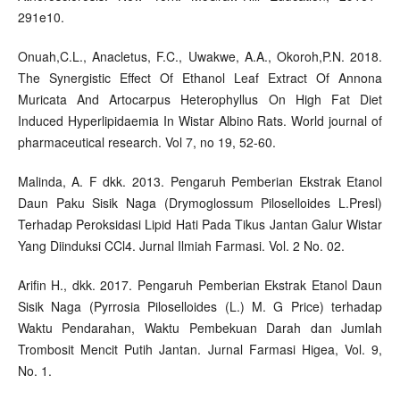
291e10.
Onuah,C.L., Anacletus, F.C., Uwakwe, A.A., Okoroh,P.N. 2018.
The Synergistic Effect Of Ethanol Leaf Extract Of Annona
Muricata And Artocarpus Heterophyllus On High Fat Diet
Induced Hyperlipidaemia In Wistar Albino Rats. World journal of
pharmaceutical research. Vol 7, no 19, 52-60.
Malinda, A. F dkk. 2013. Pengaruh Pemberian Ekstrak Etanol
Daun Paku Sisik Naga (Drymoglossum Piloselloides L.Presl)
Terhadap Peroksidasi Lipid Hati Pada Tikus Jantan Galur Wistar
Yang Diinduksi CCl4. Jurnal Ilmiah Farmasi. Vol. 2 No. 02.
Arifin H., dkk. 2017. Pengaruh Pemberian Ekstrak Etanol Daun
Sisik Naga (Pyrrosia Piloselloides (L.) M. G Price) terhadap
Waktu Pendarahan, Waktu Pembekuan Darah dan Jumlah
Trombosit Mencit Putih Jantan. Jurnal Farmasi Higea, Vol. 9,
No. 1.