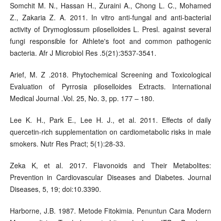
Somchit M. N., Hassan H., Zuraini A., Chong L. C., Mohamed
Z., Zakaria Z. A. 2011. In vitro anti-fungal and anti-bacterial
activity of Drymoglossum piloselloides L. Presl. against several
fungi responsible for Athlete's foot and common pathogenic
bacteria. Afr J Microbiol Res .5(21):3537-3541.
Arief, M. Z .2018. Phytochemical Screening and Toxicological
Evaluation of Pyrrosia piloselloides Extracts. International
Medical Journal .Vol. 25, No. 3, pp. 177 – 180.
Lee K. H., Park E., Lee H. J., et al. 2011. Effects of daily
quercetin-rich supplementation on cardiometabolic risks in male
smokers. Nutr Res Pract; 5(1):28-33.
Zeka K, et al. 2017. Flavonoids and Their Metabolites:
Prevention in Cardiovascular Diseases and Diabetes. Journal
Diseases, 5, 19; doi:10.3390.
Harborne, J.B. 1987. Metode Fitokimia. Penuntun Cara Modern