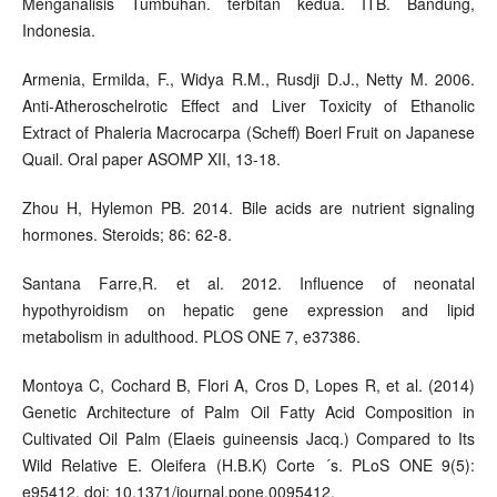
Menganalisis Tumbuhan. terbitan kedua. ITB. Bandung,
Indonesia.
Armenia, Ermilda, F., Widya R.M., Rusdji D.J., Netty M. 2006.
Anti-Atheroschelrotic Effect and Liver Toxicity of Ethanolic
Extract of Phaleria Macrocarpa (Scheff) Boerl Fruit on Japanese
Quail. Oral paper ASOMP XII, 13-18.
Zhou H, Hylemon PB. 2014. Bile acids are nutrient signaling
hormones. Steroids; 86: 62-8.
Santana Farre,R. et al. 2012. Influence of neonatal
hypothyroidism on hepatic gene expression and lipid
metabolism in adulthood. PLOS ONE 7, e37386.
Montoya C, Cochard B, Flori A, Cros D, Lopes R, et al. (2014)
Genetic Architecture of Palm Oil Fatty Acid Composition in
Cultivated Oil Palm (Elaeis guineensis Jacq.) Compared to Its
Wild Relative E. Oleifera (H.B.K) Corte ´s. PLoS ONE 9(5):
e95412. doi: 10.1371/journal.pone.0095412.