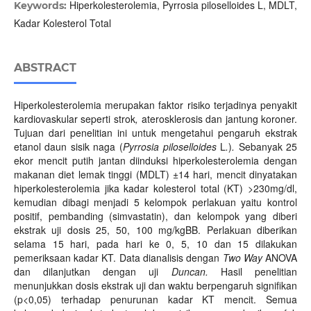
Hiperkolesterolemia, Pyrrosia piloselloides L, MDLT,
Keywords:
Kadar Kolesterol Total
ABSTRACT
Hiperkolesterolemia merupakan faktor risiko terjadinya penyakit
kardiovaskular seperti strok
,
aterosklerosis dan jantung koroner.
Tujuan dari penelitian ini untuk mengetahui pengaruh ekstrak
etanol daun sisik naga (
Pyrrosia piloselloides
L
.
)
.
Sebanyak 25
ekor mencit putih jantan diinduksi hiperkolesterolemia dengan
makanan diet lemak tinggi (MDLT) ±14 hari, mencit dinyatakan
hiperkolesterolemia jika kadar kolesterol total (KT) >230mg/dl,
kemudian dibagi menjadi 5 kelompok perlakuan yaitu kontrol
positif, pembanding (simvastatin), dan kelompok yang diberi
ekstrak uji dosis 25, 50, 100 mg/kgBB. Perlakuan diberikan
selama 15 hari, pada hari ke 0, 5, 10 dan 15 dilakukan
pemeriksaan kadar KT. Data dianalisis dengan
Two Way
ANOVA
dan dilanjutkan dengan uji
Duncan.
Hasil penelitian
menunjukkan dosis ekstrak uji dan waktu berpengaruh signifikan
(p<0,05) terhadap penurunan kadar KT mencit. Semua