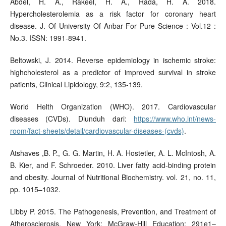
Abdel, H. A., Rakeel, H. A., Rada, H. A. 2018.
Hypercholesterolemia as a risk factor for coronary heart
disease. J. Of University Of Anbar For Pure Science : Vol.12 :
No.3. ISSN: 1991-8941.
Beltowski, J. 2014. Reverse epidemiology in ischemic stroke:
highcholesterol as a predictor of improved survival in stroke
patients, Clinical Lipidology, 9:2, 135-139.
World Helth Organization (WHO). 2017. Cardiovascular
diseases (CVDs). Diunduh dari:
https://www.who.int/news-
room/fact-sheets/detail/cardiovascular-diseases-(cvds)
.
Atshaves ,B. P., G. G. Martin, H. A. Hostetler, A. L. McIntosh, A.
B. Kier, and F. Schroeder. 2010. Liver fatty acid-binding protein
and obesity. Journal of Nutritional Biochemistry. vol. 21, no. 11,
pp. 1015–1032.
Libby P. 2015. The Pathogenesis, Prevention, and Treatment of
Atherosclerosis. New York: McGraw-Hill Education; 291e1–