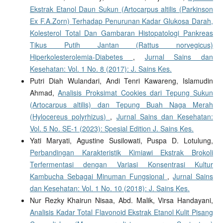
Ekstrak Etanol Daun Sukun (Artocarpus altilis (Parkinson
Ex F.A.Zorn) Terhadap Penurunan Kadar Glukosa Darah,
Kolesterol Total Dan Gambaran Histopatologi Pankreas
Tikus Putih Jantan (Rattus norvegicus)
Hiperkolesterolemia-Diabetes
,
Jurnal Sains dan
Kesehatan: Vol. 1 No. 8 (2017): J. Sains Kes.
Putri Diah Wulandari, Andi Tenri Kawareng, Islamudin
Ahmad,
Analisis Proksimat Cookies dari Tepung Sukun
(Artocarpus altilis) dan Tepung Buah Naga Merah
(Hylocereus polyrhizus)
,
Jurnal Sains dan Kesehatan:
Vol. 5 No. SE-1 (2023): Spesial Edition J. Sains Kes.
Yati Maryati, Agustine Susilowati, Puspa D. Lotulung,
Perbandingan Karakteristik Kimiawi Ekstrak Brokoli
Terfermentasi dengan Variasi Konsentrasi Kultur
Kambucha Sebagai Minuman Fungsional
,
Jurnal Sains
dan Kesehatan: Vol. 1 No. 10 (2018): J. Sains Kes.
Nur Rezky Khairun Nisaa, Abd. Malik, Virsa Handayani,
Analisis Kadar Total Flavonoid Ekstrak Etanol Kulit Pisang