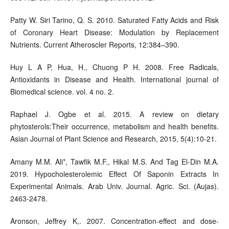
Patty W. Siri Tarino, Q. S. 2010. Saturated Fatty Acids and Risk
of Coronary Heart Disease: Modulation by Replacement
Nutrients. Current Atheroscler Reports, 12:384–390.
Huy L A P, Hua, H., Chuong P H. 2008. Free Radicals,
Antioxidants in Disease and Health. International journal of
Biomedical science. vol. 4 no. 2.
Raphael J. Ogbe et al. 2015. A review on dietary
phytosterols:Their occurrence, metabolism and health benefits.
Asian Journal of Plant Science and Research, 2015, 5(4):10-21.
Amany M.M. Ali*, Tawfik M.F., Hikal M.S. And Tag El-Din M.A.
2019. Hypocholesterolemic Effect Of Saponin Extracts In
Experimental Animals. Arab Univ. Journal. Agric. Sci. (Aujas).
2463-2478.
Aronson, Jeffrey K,. 2007. Concentration-effect and dose-