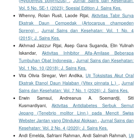
(Hylocereus polyrhizus)
,
Jurnal Sains dan Kesehatan:
Vol. 5 No. SE-1 (2023): Spesial Edition J. Sains Kes.
Whenny, Rolan Rusli, Laode Rijai,
Aktivitas Tabir Surya
Ekstrak Daun Cempedak (Artocarpus champeden
Spreng)
,
Jurnal Sains dan Kesehatan: Vol. 1 No. 4
(2015): J. Sains Kes.
Akhmad Jaizzur Rijai, Asep Gana Suganda, Elin Yulinah
Iskandar,
Aktivitas Inhibitor Alfa-Amilase Beberapa
Tumbuhan Obat Indonesia
,
Jurnal Sains dan Kesehatan:
Vol. 1 No. 10 (2018): J. Sains Kes.
Vita Olivia Siregar, Veri Andika,
Uji Toksisitas Akut Oral
Ekstrak Etanol Daun Halaban (Vitex pinnata L.)
,
Jurnal
Sains dan Kesehatan: Vol. 7 No. 1 (2026): J. Sains Kes.
Erwin Samsul, Andreanus A. Soemardji, Siti
Kusmardiyani,
Aktivitas Antidiabetes Serbuk Semut
Jepang (Tenebrio molitor Linn.) pada Mencit Swiss
Webster Jantan yang Diinduksi Aloksan
,
Jurnal Sains dan
Kesehatan: Vol. 2 No. 4 (2020): J. Sains Kes.
Andi Emelda, Safriani Rahman, Andi Salmah Rahmah,
Uji