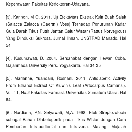
Keperawatan Fakultas Kedokteran-Udayana.
[3]. Kannon, M Q. 2011. Uji Efektivitas Ekstrak Kulit Buah Salak
(Salacca Zalacca (Gaertn.) Voss) Terhadap Penurunan Kadar
Gula Darah Tikus Putih Jantan Galur Wistar (Rattus Norvegicus)
Yang Diinduksi Sukrosa. Jurnal Ilmiah. UNSTRAD Manado. Hal
54
[4]. Kusumawati, D. 2004. Bersahabat dengan Hewan Coba.
Gajahmada University Pers. Yogyakarta. Hal 34-35
[5]. Marianne, Yuandani, Rosnani. 2011. Antidiabetic Activity
From Ethanol Extract Of Kluwih’s Leaf (Artocarpus Camansi).
Vol. 11, No.2 Fakultas Farmasi. Universitas Sumatera Utara. Hal
64.
[6]. Nurdiana, P,N. Setyawati, M,A. 1998. Efek Streptozotocin
sebagai Bahan Diabetogenik pada Tikus Wistar dengan Cara
Pemberian Intraperitonial dan Intravena. Malang. Majalah