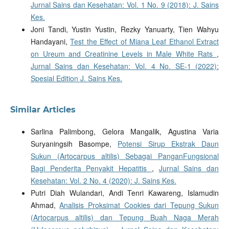
Jurnal Sains dan Kesehatan: Vol. 1 No. 9 (2018): J. Sains
Kes.
Joni Tandi, Yustin Yustin, Rezky Yanuarty, Tien Wahyu
Handayani,
Test the Effect of Miana Leaf Ethanol Extract
on Ureum and Creatinine Levels in Male White Rats
,
Jurnal Sains dan Kesehatan: Vol. 4 No. SE-1 (2022):
Spesial Edition J. Sains Kes.
Similar Articles
Sarlina Palimbong, Gelora Mangalik, Agustina Varia
Suryaningsih Basompe,
Potensi Sirup Ekstrak Daun
Sukun (Artocarpus altilis) Sebagai PanganFungsional
Bagi Penderita Penyakit Hepatitis
,
Jurnal Sains dan
Kesehatan: Vol. 2 No. 4 (2020): J. Sains Kes.
Putri Diah Wulandari, Andi Tenri Kawareng, Islamudin
Ahmad,
Analisis Proksimat Cookies dari Tepung Sukun
(Artocarpus altilis) dan Tepung Buah Naga Merah