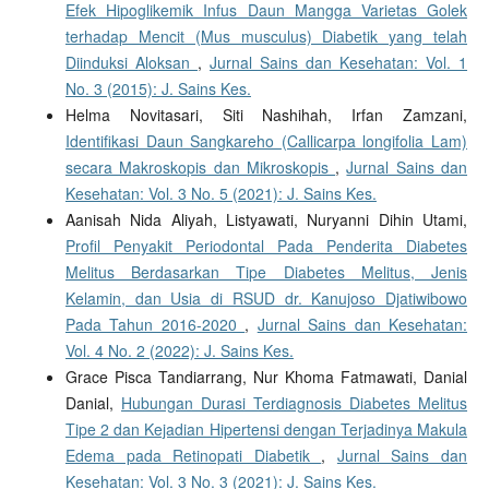
Efek Hipoglikemik Infus Daun Mangga Varietas Golek
terhadap Mencit (Mus musculus) Diabetik yang telah
Diinduksi Aloksan
,
Jurnal Sains dan Kesehatan: Vol. 1
No. 3 (2015): J. Sains Kes.
Helma Novitasari, Siti Nashihah, Irfan Zamzani,
Identifikasi Daun Sangkareho (Callicarpa longifolia Lam)
secara Makroskopis dan Mikroskopis
,
Jurnal Sains dan
Kesehatan: Vol. 3 No. 5 (2021): J. Sains Kes.
Aanisah Nida Aliyah, Listyawati, Nuryanni Dihin Utami,
Profil Penyakit Periodontal Pada Penderita Diabetes
Melitus Berdasarkan Tipe Diabetes Melitus, Jenis
Kelamin, dan Usia di RSUD dr. Kanujoso Djatiwibowo
Pada Tahun 2016-2020
,
Jurnal Sains dan Kesehatan:
Vol. 4 No. 2 (2022): J. Sains Kes.
Grace Pisca Tandiarrang, Nur Khoma Fatmawati, Danial
Danial,
Hubungan Durasi Terdiagnosis Diabetes Melitus
Tipe 2 dan Kejadian Hipertensi dengan Terjadinya Makula
Edema pada Retinopati Diabetik
,
Jurnal Sains dan
Kesehatan: Vol. 3 No. 3 (2021): J. Sains Kes.