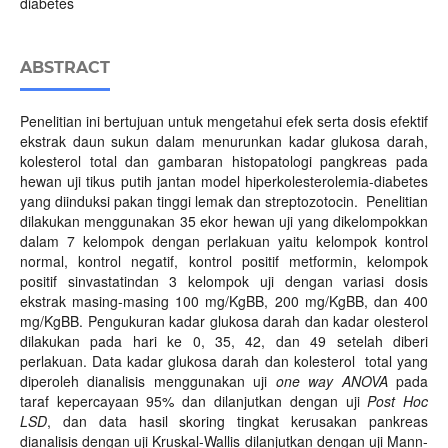
diabetes
ABSTRACT
Penelitian ini bertujuan untuk mengetahui efek serta dosis efektif
ekstrak daun sukun dalam menurunkan kadar glukosa darah,
kolesterol total dan gambaran histopatologi pangkreas pada
hewan uji tikus putih jantan model hiperkolesterolemia-diabetes
yang diinduksi pakan tinggi lemak dan streptozotocin. Penelitian
dilakukan menggunakan 35 ekor hewan uji yang dikelompokkan
dalam 7 kelompok dengan perlakuan yaitu kelompok kontrol
normal, kontrol negatif, kontrol positif metformin, kelompok
positif sinvastatindan 3 kelompok uji dengan variasi dosis
ekstrak masing-masing 100 mg/KgBB, 200 mg/KgBB, dan 400
mg/KgBB. Pengukuran kadar glukosa darah dan kadar olesterol
dilakukan pada hari ke 0, 35, 42, dan 49 setelah diberi
perlakuan. Data kadar glukosa darah dan kolesterol total yang
diperoleh dianalisis menggunakan uji
one way ANOVA
pada
taraf kepercayaan 95% dan dilanjutkan dengan uji
Post Hoc
LSD
, dan data hasil skoring tingkat kerusakan pankreas
dianalisis dengan uji Kruskal-Wallis dilanjutkan dengan uji Mann-