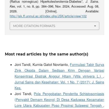
(Rattus norvegicus) Hiperkolesterolemia-Diabetes”,
J. Sains.
Kes
, vol. 1, no. 8, pp. 384–396, Nov. 2024, Accessed: Aug. 08,
2026. [Online]. Available:
http://jsk.ff.unmul.ac.id/index.php/JSK/article/view/102
MORE CITATION FORMATS
Most read articles by the same author(s)
Joni Tandi, Kurnia Gatot Novrianto,
Formulasi Tabir Surya
Zink Oksida Dalam Sediaan Krim Dengan Variasi
Konsentrasi Ekstrak Anggur Hitam (Vitis vinivera L.)
,
Jurnal Sains dan Kesehatan: Vol. 1 No. 7 (2017): J. Sains
Kes.
Joni Tandi,
Pola Pengobatan Penderita Schistosomiasis
(Penyakit Demam Keong) Di Desa Kaduwaa Kecamatan
Lore Utara Kabupaten Poso Propinsi Sulawesi Tengah
,