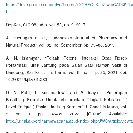
https://drive.google.com/drive/folders/1XYHFQuKucZIwmCADX5ff1a
l
.
DepKes, 616.98 Ind p, vol. 53, no. 9. 2017.
A. Hubungan et al., “Indonesian Journal of Pharmacy and
Natural Product,” vol. 02, no. September, pp. 79–86, 2019.
A. N. Islamiyah, “Telaah Potensi Interaksi Obat Resep
Polifarmasi Klinik Jantung pada Salah Satu Rumah Sakit di
Bandung,” Kartika J. Ilm. Farm., vol. 8, no. 1, p. 25, 2021, doi:
10.26874/kjif.v8i1.283.
D. N. Putri, T. Kesumadewi, and A. Inayati, “Penerapan
Breathing Exercise Untuk Menurunkan Tingkat Kelelahan (
Level Fatigue ) Pasien Jantung Koroner,” J. Cendikia Muda, vol.
2, no. 1, pp. 32–39, 2022, [Online]. Available:
http://jurnal.akperdharmawacana.ac.id/index.php/JWC/article/view/