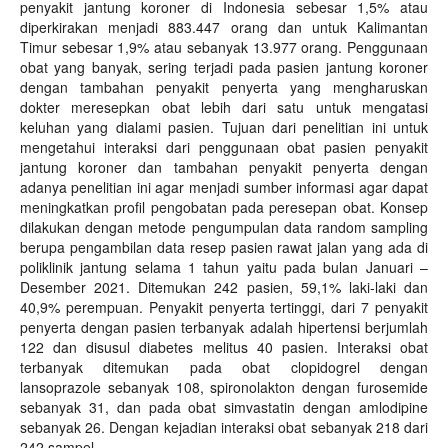
penyakit jantung koroner di Indonesia sebesar 1,5% atau
diperkirakan menjadi 883.447 orang dan untuk Kalimantan
Timur sebesar 1,9% atau sebanyak 13.977 orang. Penggunaan
obat yang banyak, sering terjadi pada pasien jantung koroner
dengan tambahan penyakit penyerta yang mengharuskan
dokter meresepkan obat lebih dari satu untuk mengatasi
keluhan yang dialami pasien. Tujuan dari penelitian ini untuk
mengetahui interaksi dari penggunaan obat pasien penyakit
jantung koroner dan tambahan penyakit penyerta dengan
adanya penelitian ini agar menjadi sumber informasi agar dapat
meningkatkan profil pengobatan pada peresepan obat. Konsep
dilakukan dengan metode pengumpulan data random sampling
berupa pengambilan data resep pasien rawat jalan yang ada di
poliklinik jantung selama 1 tahun yaitu pada bulan Januari –
Desember 2021. Ditemukan 242 pasien, 59,1% laki-laki dan
40,9% perempuan. Penyakit penyerta tertinggi, dari 7 penyakit
penyerta dengan pasien terbanyak adalah hipertensi berjumlah
122 dan disusul diabetes melitus 40 pasien. Interaksi obat
terbanyak ditemukan pada obat clopidogrel dengan
lansoprazole sebanyak 108, spironolakton dengan furosemide
sebanyak 31, dan pada obat simvastatin dengan amlodipine
sebanyak 26. Dengan kejadian interaksi obat sebanyak 218 dari
242 sampel.