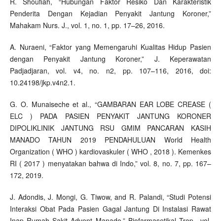
R. Shoufiah, “Hubungan Faktor Resiko Dan Karakteristik
Penderita Dengan Kejadian Penyakit Jantung Koroner,”
Mahakam Nurs. J., vol. 1, no. 1, pp. 17–26, 2016.
A. Nuraeni, “Faktor yang Memengaruhi Kualitas Hidup Pasien
dengan Penyakit Jantung Koroner,” J. Keperawatan
Padjadjaran, vol. v4, no. n2, pp. 107–116, 2016, doi:
10.24198/jkp.v4n2.1.
G. O. Munaiseche et al., “GAMBARAN EAR LOBE CREASE (
ELC ) PADA PASIEN PENYAKIT JANTUNG KORONER
DIPOLIKLINIK JANTUNG RSU GMIM PANCARAN KASIH
MANADO TAHUN 2019 PENDAHULUAN World Health
Organization ( WHO ) kardiovaskuler ( WHO , 2018 ). Kemenkes
RI ( 2017 ) menyatakan bahwa di Indo,” vol. 8, no. 7, pp. 167–
172, 2019.
J. Adondis, J. Mongi, G. Tiwow, and R. Palandi, “Studi Potensi
Interaksi Obat Pada Pasien Gagal Jantung Di Instalasi Rawat
Inap Rumah Sakit Advent Manado,” Biofarmasetikal Trop., vol.