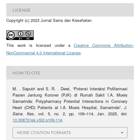
LICENSE
Copyright (c) 2023 Jurnal Sains dan Kesehatan
This work is licensed under a
Creative Commons Attribution-
NonCommercial 4.0 International License
.
HOW TO CITE
M. . Saputri and S. R. . Dewi, “Potensi Interaksi Polifarmasi
Pasien Jantung Koroner (PJK) di Rumah Sakit I.A. Moeis
Samarinda: Polypharmacy Potential Interactions in Coronary
Heart (CHD) Patients at I.A. Moeis Hospital, Samarinda”,
J.
Sains. Kes
, vol. 5, no. 2, pp. 109–114, Jan. 2025, doi:
10.30872/jsk.v5i2.p109-114
.
MORE CITATION FORMATS