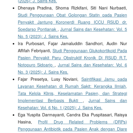
(2026): J. Sains Kes.
Dhenaya Pradina, Shoma Rizkifani, Siti Nani Nurbaeti,
Studi Penggunaan Obat Golongan Statin pada Pasien
Penyakit Jantung Koronerdi Ruang ICCU RSUD dr.
Soedarso Pontianak
,
Jurnal Sains dan Kesehatan: Vol. 5
No. 5 (2023): J. Sains Kes.
Ira Purbosari, Fajar Jamaluddin Sandhori, Audin Nur
Affifah Febriyanti,
Studi Penggunaan Glukokortikoid Pada
Pasien Penyakit Paru Obstruktif Kronik Di RSUD R.T.
Notopuro Sidoarjo
,
Jurnal Sains dan Kesehatan: Vol. 6
No. 3 (2025): J. Sains Kes.
Fajar Presetya, Lusy Noviani,
Saintifikasi Jamu pada
Layanan Kesehatan di Rumah Sakit: Kerangka Ilmiah,
Tata Kelola Klinis, Keselamatan Pasien, dan Strategi
Implementasi Berbasis Bukti
,
Jurnal Sains dan
Kesehatan: Vol. 6 No. 1 (2025): J. Sains Kes.
Ega Yuspita Darmayanti, Candra Eka Puspitasari, Raisya
Hasina,
Profil Drug Related Problems (DRPs)
Penggunaan Antibiotik pada Pasien Anak dengan Diare