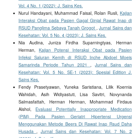
Vol. 4 No. 1 (2022): J. Sains Kes.
Nurul Handayani, Muhammad Faisal, Rolan Rusli,
Kajian
Interaksi Obat pada Pasien Gagal Ginjal Rawat Inap di
RSUD Panglima Sebaya Tanah Grogot
,
Jurnal Sains dan
Kesehatan: Vol. 5 No. 4 (2023): J. Sains Kes.
Nia Audina, Juniza Firdha Suparningtyas, Herman
Herman,
Kajian Potensi Interaksi Obat pada Pasien
Infeksi Saluran Kemih di RSUD Inche Abdoel Moeis
Samarinda Periode Tahun 2021
,
Jurnal Sains dan
Kesehatan: Vol. 5 No. SE-1 (2023): Spesial Edition J.
Sains Kes.
Fendy Prasetyawan, Yuneka Saristiana, Lilik Koernia
Wahidah, Asih Widiyastuti, Lisa Savitri, Novynanda
Salmasfattah, Herman Herman, Mohammad Firdaus
Alshol,
Evaluasi Potentially Inappropriate Medication
(PIM) Pada Pasien Geriatri Hipertensi Urgensi
Menggunakan Metode Beers Di Rawat Inap Rsud Daha
Husada
,
Jurnal Sains dan Kesehatan: Vol. 7 No. 2