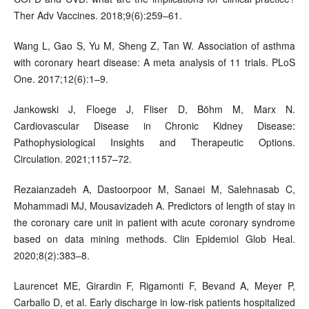
Ther Adv Vaccines. 2018;9(6):259–61.
Wang L, Gao S, Yu M, Sheng Z, Tan W. Association of asthma
with coronary heart disease: A meta analysis of 11 trials. PLoS
One. 2017;12(6):1–9.
Jankowski J, Floege J, Fliser D, Böhm M, Marx N.
Cardiovascular Disease in Chronic Kidney Disease:
Pathophysiological Insights and Therapeutic Options.
Circulation. 2021;1157–72.
Rezaianzadeh A, Dastoorpoor M, Sanaei M, Salehnasab C,
Mohammadi MJ, Mousavizadeh A. Predictors of length of stay in
the coronary care unit in patient with acute coronary syndrome
based on data mining methods. Clin Epidemiol Glob Heal.
2020;8(2):383–8.
Laurencet ME, Girardin F, Rigamonti F, Bevand A, Meyer P,
Carballo D, et al. Early discharge in low-risk patients hospitalized