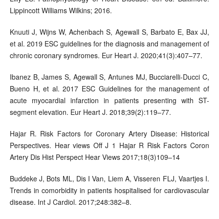
Lippincott Williams Wilkins; 2016.
Knuuti J, Wijns W, Achenbach S, Agewall S, Barbato E, Bax JJ,
et al. 2019 ESC guidelines for the diagnosis and management of
chronic coronary syndromes. Eur Heart J. 2020;41(3):407–77.
Ibanez B, James S, Agewall S, Antunes MJ, Bucciarelli-Ducci C,
Bueno H, et al. 2017 ESC Guidelines for the management of
acute myocardial infarction in patients presenting with ST-
segment elevation. Eur Heart J. 2018;39(2):119–77.
Hajar R. Risk Factors for Coronary Artery Disease: Historical
Perspectives. Hear views Off J 1 Hajar R Risk Factors Coron
Artery Dis Hist Perspect Hear Views 2017;18(3)109–14
Buddeke J, Bots ML, Dis I Van, Liem A, Visseren FLJ, Vaartjes I.
Trends in comorbidity in patients hospitalised for cardiovascular
disease. Int J Cardiol. 2017;248:382–8.