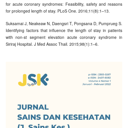
for acute coronary syndromes: Feasibility, safety and reasons
for prolonged length of stay. PLoS One. 2016;11(8):1–13.
Suksamai J, Neakeaw N, Daengsri T, Pongsana D, Pumprueg S.
Identifying factors that influence the length of stay in patients
with non-st segment elevation acute coronary syndrome in
Siriraj Hospital. J Med Assoc Thail. 2015;98(1):1–6.