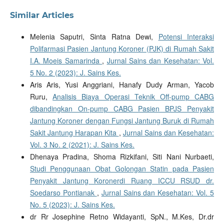
Similar Articles
Melenia Saputri, Sinta Ratna Dewi,
Potensi Interaksi
Polifarmasi Pasien Jantung Koroner (PJK) di Rumah Sakit
I.A. Moeis Samarinda
,
Jurnal Sains dan Kesehatan: Vol.
5 No. 2 (2023): J. Sains Kes.
Aris Aris, Yusi Anggriani, Hanafy Dudy Arman, Yacob
Ruru,
Analisis Biaya Operasi Teknik Off-pump CABG
dibandingkan On-pump CABG Pasien BPJS Penyakit
Jantung Koroner dengan Fungsi Jantung Buruk di Rumah
Sakit Jantung Harapan Kita
,
Jurnal Sains dan Kesehatan:
Vol. 3 No. 2 (2021): J. Sains Kes.
Dhenaya Pradina, Shoma Rizkifani, Siti Nani Nurbaeti,
Studi Penggunaan Obat Golongan Statin pada Pasien
Penyakit Jantung Koronerdi Ruang ICCU RSUD dr.
Soedarso Pontianak
,
Jurnal Sains dan Kesehatan: Vol. 5
No. 5 (2023): J. Sains Kes.
dr Rr Josephine Retno Widayanti, SpN., M.Kes, Dr.dr