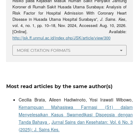
Risiko pada Kejadian Masuk Rumah Sakit Penyakit Jantung
Koroner di Rumah Sakit Husada Utama Surabaya: Analysis of
Risk Factor for Hospital Admission With Coronary Heart
Disease in Husada Utama Hospital Surabaya”,
J. Sains. Kes
,
vol. 4, no. 1, pp. 10–18, Nov. 2024, Accessed: Aug. 10, 2026.
[Online]. Available:
http://jsk.ff.unmul.ac.id/index.php/JSK/article/view/300
MORE CITATION FORMATS
Most read articles by the same author(s)
Cecilia Brata, Aileen Hadiwinoto, Yosi Irawati Wibowo,
Kemampuan Mahasiswa Farmasi (S1) dalam
Menyelesaikan Kasus Swamedikasi Dispepsia dengan
Tanda Bahaya
,
Jurnal Sains dan Kesehatan: Vol. 6 No. 3
(2025): J. Sains Kes.