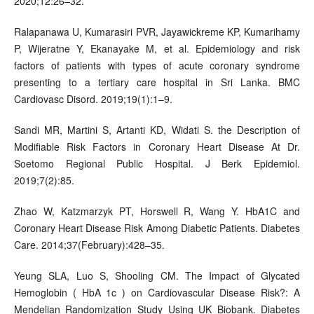
2020;12:26–32.
Ralapanawa U, Kumarasiri PVR, Jayawickreme KP, Kumarihamy
P, Wijeratne Y, Ekanayake M, et al. Epidemiology and risk
factors of patients with types of acute coronary syndrome
presenting to a tertiary care hospital in Sri Lanka. BMC
Cardiovasc Disord. 2019;19(1):1–9.
Sandi MR, Martini S, Artanti KD, Widati S. the Description of
Modifiable Risk Factors in Coronary Heart Disease At Dr.
Soetomo Regional Public Hospital. J Berk Epidemiol.
2019;7(2):85.
Zhao W, Katzmarzyk PT, Horswell R, Wang Y. HbA1C and
Coronary Heart Disease Risk Among Diabetic Patients. Diabetes
Care. 2014;37(February):428–35.
Yeung SLA, Luo S, Shooling CM. The Impact of Glycated
Hemoglobin ( HbA 1c ) on Cardiovascular Disease Risk?: A
Mendelian Randomization Study Using UK Biobank. Diabetes