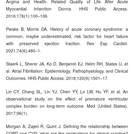
Angina and Health- Related Quality of Life After Acute
Myocardial Infarction Donna. HHS Public Access.
2016;176(1):100–106.
Pieske B, Morris DA. History of acute coronary syndrome: a
common, maybe underestimated, risk factor for heart failure
with preserved ejection fraction. Rev Esp Cardiol.
2021;74(6):480–1.
Staerk L, Sherer JA, Ko D, Benjamin EJ, Helm RH, States U, et
al. Atrial Fibrillation: Epidemiology, Pathophysiology, and Clinical
Outcomes. HHS Public Access. 2018;120(9):1501–17.
Lin CY, Chang SL, Lin YJ, Chen YY, Lo LW, Hu YF, et al. An
observational study on the effect of premature ventricular
complex burden on long-term outcome. Med (United States).
2017;96(1).
Morgan A, Zajeri R, Quint J. Defining the relationship between
COPD and CVD: what are the implications for clinical practice?