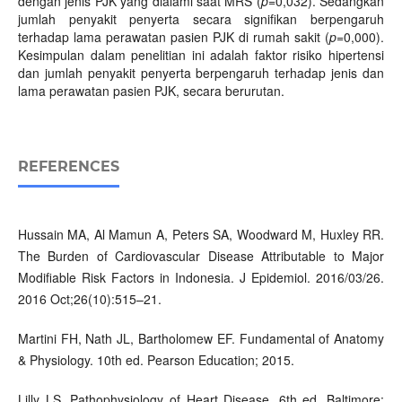
dengan jenis PJK yang dialami saat MRS (
p
=0,032). Sedangkan
jumlah penyakit penyerta secara signifikan berpengaruh
terhadap lama perawatan pasien PJK di rumah sakit (
p
=0,000).
Kesimpulan dalam penelitian ini adalah faktor risiko hipertensi
dan jumlah penyakit penyerta berpengaruh terhadap jenis dan
lama perawatan pasien PJK, secara berurutan.
REFERENCES
Hussain MA, Al Mamun A, Peters SA, Woodward M, Huxley RR.
The Burden of Cardiovascular Disease Attributable to Major
Modifiable Risk Factors in Indonesia. J Epidemiol. 2016/03/26.
2016 Oct;26(10):515–21.
Martini FH, Nath JL, Bartholomew EF. Fundamental of Anatomy
& Physiology. 10th ed. Pearson Education; 2015.
Lilly LS. Pathophysiology of Heart Disease. 6th ed. Baltimore: