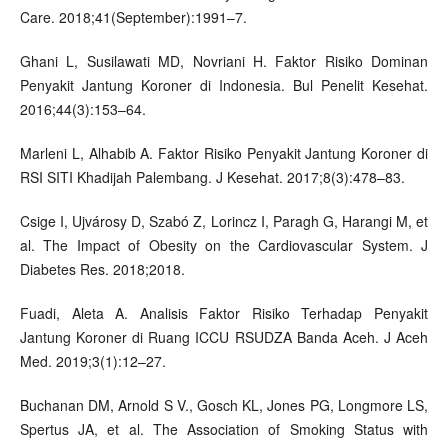
Care. 2018;41(September):1991–7.
Ghani L, Susilawati MD, Novriani H. Faktor Risiko Dominan
Penyakit Jantung Koroner di Indonesia. Bul Penelit Kesehat.
2016;44(3):153–64.
Marleni L, Alhabib A. Faktor Risiko Penyakit Jantung Koroner di
RSI SITI Khadijah Palembang. J Kesehat. 2017;8(3):478–83.
Csige I, Ujvárosy D, Szabó Z, Lorincz I, Paragh G, Harangi M, et
al. The Impact of Obesity on the Cardiovascular System. J
Diabetes Res. 2018;2018.
Fuadi, Aleta A. Analisis Faktor Risiko Terhadap Penyakit
Jantung Koroner di Ruang ICCU RSUDZA Banda Aceh. J Aceh
Med. 2019;3(1):12–27.
Buchanan DM, Arnold S V., Gosch KL, Jones PG, Longmore LS,
Spertus JA, et al. The Association of Smoking Status with