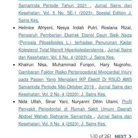
Samarinda Periode Tahun 2021
,
Jurnal Sains dan
Kesehatan: Vol. 5 No. SE-1 (2023): Spesial Edition J.
Sains Kes.
Helmice Afriyeni, Nesya Indah Putri, Rosiana Rizal,
Pengaruh Pemberian Ekstrak Etanol Daun Sisik Naga
(Pyrrosia Piloselloides L.) terhadap Penurunan Kadar
Kolesterol Total Mencit Hiperkolesterolemia
,
Jurnal Sains
dan Kesehatan: Vol. 5 No. 4 (2023): J. Sains Kes.
Khairun Nisa, Muhammad Furqon, Hary Nugroho,
Gambaran Faktor Risiko Periprocedural Myocardial Injury
pada Pasien Yang Menjalani IKP Elektif Di RSUD AWS
Samarinda Periode Mei-Oktober 2019
,
Jurnal Sains dan
Kesehatan: Vol. 2 No. 4 (2020): J. Sains Kes.
Nida Ulfah, Sinar Yani, Nuryanni Dihin Utami,
Profil
Penyakit Periodontal di Rumah Sakit Umum Daerah
Abdoel Wahab Sjahranie Samarinda
,
Jurnal Sains dan
Kesehatan: Vol. 5 No. 4 (2023): J. Sains Kes.
1-10 of 261
NEXT