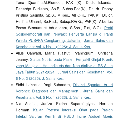
Tena Djuartina.M.Biomed., PAK (K), Dr.dr. Iskandar
Rahardjo Budianto, Sp.B, Subsp.Ped(K), Dr. dr. Poppy
Kristina Sasmita, Sp.S., M.Kes., AIFO-K., PAK(K), Dr. dr.
Herlina Uinarni, Sp.Rad., Subsp.RA(K)., PAK(K), Albertus
Bisma Wisnumurti Adriandaru, S.Sos., Rini, S.Gz,
Profil
Sosiodemografi dan Penyakit Penyerta Lansia di Panti
Wreda PUSAKA Cengkareng, Jakarta
,
Jurnal Sains dan
Kesehatan: Vol. 6 No. 1 (2025): J. Sains Kes.
Alius Cahyadi, Maria Riastuti Iryaningrum, Christina
Jeanny,
Status Nutrisi pada Pasien Penyakit Ginjal Kronik
yang Menjalani Hemodialisis dan Non-dialisis di RS Atma
Jaya Tahun 2021-2024
,
Jurnal Sains dan Kesehatan: Vol.
6 No. 3 (2025): J. Sains Kes.
Sidhi Laksono, Yogi Subandra,
Diseksi Spontan Arteri
Koroner: Diagnosis dan Manajemen
,
Jurnal Sains dan
Kesehatan: Vol. 5 No. 1 (2023): J. Sains Kes.
Nia Audina, Juniza Firdha Suparningtyas, Herman
Herman,
Kajian Potensi Interaksi Obat pada Pasien
Infeksi Saluran Kemih di RSUD Inche Abdoel Moeis