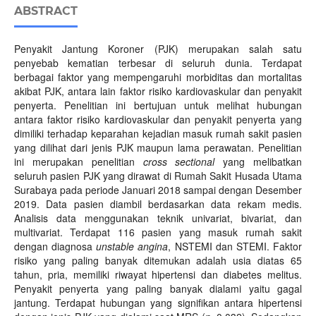
ABSTRACT
Penyakit Jantung Koroner (PJK) merupakan salah satu
penyebab kematian terbesar di seluruh dunia. Terdapat
berbagai faktor yang mempengaruhi morbiditas dan mortalitas
akibat PJK, antara lain faktor risiko kardiovaskular dan penyakit
penyerta. Penelitian ini bertujuan untuk melihat hubungan
antara faktor risiko kardiovaskular dan penyakit penyerta yang
dimiliki terhadap keparahan kejadian masuk rumah sakit pasien
yang dilihat dari jenis PJK maupun lama perawatan. Penelitian
ini merupakan penelitian
cross sectional
yang melibatkan
seluruh pasien PJK yang dirawat di Rumah Sakit Husada Utama
Surabaya pada periode Januari 2018 sampai dengan Desember
2019. Data pasien diambil berdasarkan data rekam medis.
Analisis data menggunakan teknik univariat, bivariat, dan
multivariat. Terdapat 116 pasien yang masuk rumah sakit
dengan diagnosa
unstable angina
, NSTEMI dan STEMI. Faktor
risiko yang paling banyak ditemukan adalah usia diatas 65
tahun, pria, memiliki riwayat hipertensi dan diabetes melitus.
Penyakit penyerta yang paling banyak dialami yaitu gagal
jantung. Terdapat hubungan yang signifikan antara hipertensi