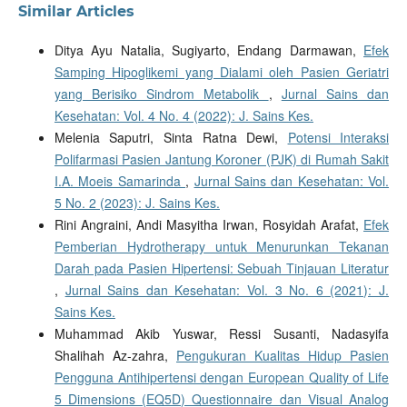
Similar Articles
Ditya Ayu Natalia, Sugiyarto, Endang Darmawan,
Efek
Samping Hipoglikemi yang Dialami oleh Pasien Geriatri
yang Berisiko Sindrom Metabolik
,
Jurnal Sains dan
Kesehatan: Vol. 4 No. 4 (2022): J. Sains Kes.
Melenia Saputri, Sinta Ratna Dewi,
Potensi Interaksi
Polifarmasi Pasien Jantung Koroner (PJK) di Rumah Sakit
I.A. Moeis Samarinda
,
Jurnal Sains dan Kesehatan: Vol.
5 No. 2 (2023): J. Sains Kes.
Rini Angraini, Andi Masyitha Irwan, Rosyidah Arafat,
Efek
Pemberian Hydrotherapy untuk Menurunkan Tekanan
Darah pada Pasien Hipertensi: Sebuah Tinjauan Literatur
,
Jurnal Sains dan Kesehatan: Vol. 3 No. 6 (2021): J.
Sains Kes.
Muhammad Akib Yuswar, Ressi Susanti, Nadasyifa
Shalihah Az-zahra,
Pengukuran Kualitas Hidup Pasien
Pengguna Antihipertensi dengan European Quality of Life
5 Dimensions (EQ5D) Questionnaire dan Visual Analog