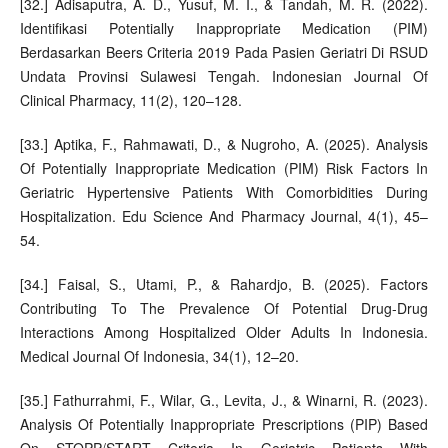
[32.] Adisaputra, A. D., Yusuf, M. I., & Tandah, M. R. (2022).
Identifikasi Potentially Inappropriate Medication (PIM)
Berdasarkan Beers Criteria 2019 Pada Pasien Geriatri Di RSUD
Undata Provinsi Sulawesi Tengah. Indonesian Journal Of
Clinical Pharmacy, 11(2), 120–128.
[33.] Aptika, F., Rahmawati, D., & Nugroho, A. (2025). Analysis
Of Potentially Inappropriate Medication (PIM) Risk Factors In
Geriatric Hypertensive Patients With Comorbidities During
Hospitalization. Edu Science And Pharmacy Journal, 4(1), 45–
54.
[34.] Faisal, S., Utami, P., & Rahardjo, B. (2025). Factors
Contributing To The Prevalence Of Potential Drug-Drug
Interactions Among Hospitalized Older Adults In Indonesia.
Medical Journal Of Indonesia, 34(1), 12–20.
[35.] Fathurrahmi, F., Wilar, G., Levita, J., & Winarni, R. (2023).
Analysis Of Potentially Inappropriate Prescriptions (PIP) Based
On STOPP/START Criteria In Geriatric Patients With