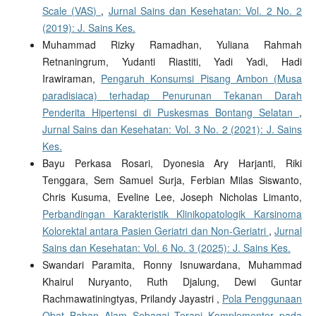
Scale (VAS)
,
Jurnal Sains dan Kesehatan: Vol. 2 No. 2
(2019): J. Sains Kes.
Muhammad Rizky Ramadhan, Yuliana Rahmah
Retnaningrum, Yudanti Riastiti, Yadi Yadi, Hadi
Irawiraman,
Pengaruh Konsumsi Pisang Ambon (Musa
paradisiaca) terhadap Penurunan Tekanan Darah
Penderita Hipertensi di Puskesmas Bontang Selatan
,
Jurnal Sains dan Kesehatan: Vol. 3 No. 2 (2021): J. Sains
Kes.
Bayu Perkasa Rosari, Dyonesia Ary Harjanti, Riki
Tenggara, Sem Samuel Surja, Ferbian Milas Siswanto,
Chris Kusuma, Eveline Lee, Joseph Nicholas Limanto,
Perbandingan Karakteristik Klinikopatologik Karsinoma
Kolorektal antara Pasien Geriatri dan Non-Geriatri
,
Jurnal
Sains dan Kesehatan: Vol. 6 No. 3 (2025): J. Sains Kes.
Swandari Paramita, Ronny Isnuwardana, Muhammad
Khairul Nuryanto, Ruth Djalung, Dewi Guntar
Rachmawatiningtyas, Prilandy Jayastri ,
Pola Penggunaan
Obat Bahan Alam Sebagai Terapi Komplementer pada