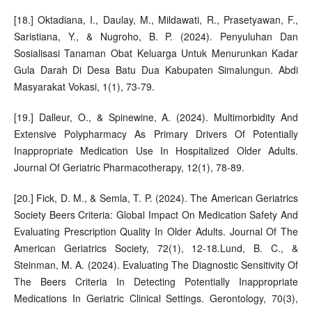
[18.] Oktadiana, I., Daulay, M., Mildawati, R., Prasetyawan, F.,
Saristiana, Y., & Nugroho, B. P. (2024). Penyuluhan Dan
Sosialisasi Tanaman Obat Keluarga Untuk Menurunkan Kadar
Gula Darah Di Desa Batu Dua Kabupaten Simalungun. Abdi
Masyarakat Vokasi, 1(1), 73-79.
[19.] Dalleur, O., & Spinewine, A. (2024). Multimorbidity And
Extensive Polypharmacy As Primary Drivers Of Potentially
Inappropriate Medication Use In Hospitalized Older Adults.
Journal Of Geriatric Pharmacotherapy, 12(1), 78-89.
[20.] Fick, D. M., & Semla, T. P. (2024). The American Geriatrics
Society Beers Criteria: Global Impact On Medication Safety And
Evaluating Prescription Quality In Older Adults. Journal Of The
American Geriatrics Society, 72(1), 12-18.Lund, B. C., &
Steinman, M. A. (2024). Evaluating The Diagnostic Sensitivity Of
The Beers Criteria In Detecting Potentially Inappropriate
Medications In Geriatric Clinical Settings. Gerontology, 70(3),