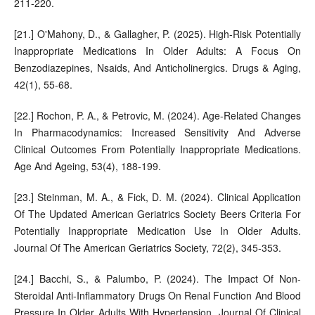
211-220.
[21.] O'Mahony, D., & Gallagher, P. (2025). High-Risk Potentially
Inappropriate Medications In Older Adults: A Focus On
Benzodiazepines, Nsaids, And Anticholinergics. Drugs & Aging,
42(1), 55-68.
[22.] Rochon, P. A., & Petrovic, M. (2024). Age-Related Changes
In Pharmacodynamics: Increased Sensitivity And Adverse
Clinical Outcomes From Potentially Inappropriate Medications.
Age And Ageing, 53(4), 188-199.
[23.] Steinman, M. A., & Fick, D. M. (2024). Clinical Application
Of The Updated American Geriatrics Society Beers Criteria For
Potentially Inappropriate Medication Use In Older Adults.
Journal Of The American Geriatrics Society, 72(2), 345-353.
[24.] Bacchi, S., & Palumbo, P. (2024). The Impact Of Non-
Steroidal Anti-Inflammatory Drugs On Renal Function And Blood
Pressure In Older Adults With Hypertension. Journal Of Clinical