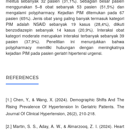
melitus sebanyak 32 pasien (31,1%). Sebagian besar pasien
menggunakan 5–8 obat sebanyak 53 pasien (51,5%) dan
mengalami polypharmacy. Kejadian PIM ditemukan pada 67
pasien (65%). Jenis obat yang paling banyak termasuk kategori
PIM adalah NSAID sebanyak 19 kasus (28,4%), diikuti
benzodiazepin sebanyak 14 kasus (20,9%). Interaksi obat
kategori moderate merupakan interaksi terbanyak sebanyak 39
pasien (37,9%). Penelitian ini menunjukkan bahwa
polypharmacy memiliki hubungan dengan meningkatnya
kejadian PIM pada pasien geriatri hipertensi urgensi.
REFERENCES
[1.] Chen, Y., & Wang, X. (2024). Demographic Shifts And The
Rising Prevalence Of Hypertension In Geriatric Patients. The
Journal Of Clinical Hypertension, 26(2), 210-218.
[2.] Martin, S. S., Aday, A. W., & Almarzooq, Z. I. (2024). Heart