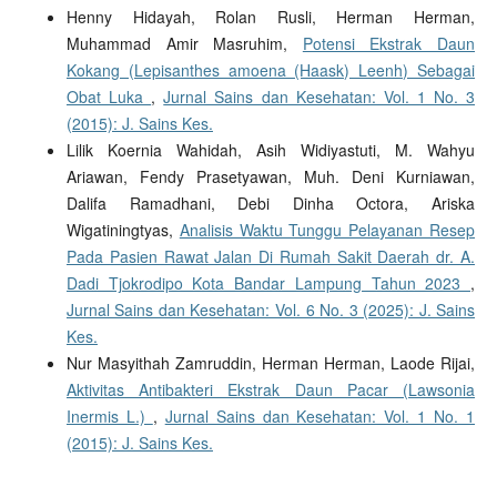
Henny Hidayah, Rolan Rusli, Herman Herman,
Muhammad Amir Masruhim,
Potensi Ekstrak Daun
Kokang (Lepisanthes amoena (Haask) Leenh) Sebagai
Obat Luka
,
Jurnal Sains dan Kesehatan: Vol. 1 No. 3
(2015): J. Sains Kes.
Lilik Koernia Wahidah, Asih Widiyastuti, M. Wahyu
Ariawan, Fendy Prasetyawan, Muh. Deni Kurniawan,
Dalifa Ramadhani, Debi Dinha Octora, Ariska
Wigatiningtyas,
Analisis Waktu Tunggu Pelayanan Resep
Pada Pasien Rawat Jalan Di Rumah Sakit Daerah dr. A.
Dadi Tjokrodipo Kota Bandar Lampung Tahun 2023
,
Jurnal Sains dan Kesehatan: Vol. 6 No. 3 (2025): J. Sains
Kes.
Nur Masyithah Zamruddin, Herman Herman, Laode Rijai,
Aktivitas Antibakteri Ekstrak Daun Pacar (Lawsonia
Inermis L.)
,
Jurnal Sains dan Kesehatan: Vol. 1 No. 1
(2015): J. Sains Kes.