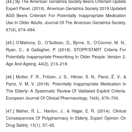
[44.] By The American Geriatrics Society Beers Criteria® Update
Expert Panel. (2019). American Geriatrics Society 2019 Updated
AGS Beers Criteria® For Potentially Inappropriate Medication
Use In Older Adults. Journal Of The American Geriatrics Society,
67(4), 674–694.
[45.] O’Mahony, D., O’Sullivan, D., Byrne, S., O’Connor, M. N.,
Ryan, C., & Gallagher, P. (2018). STOPP/START Criteria For
Potentially Inappropriate Prescribing In Older People: Version 2.
Age And Ageing, 44(2), 213–218.
[46.] Motter, F. R., Fritzen, J. S., Hilmer, S. N., Paniz, É. V., &
Paniz, V. M. V. (2018). Potentially Inappropriate Medication In
The Elderly: A Systematic Review Of Validated Explicit Criteria.
European Journal Of Clinical Pharmacology, 74(6), 679–700.
[47.] Maher, R. L., Hanlon, J., & Hajjar, E. R. (2014). Clinical
Consequences Of Polypharmacy In Elderly. Expert Opinion On
Drug Safety, 13(1), 57–65.