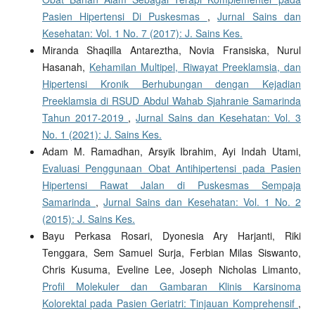
Pasien Hipertensi Di Puskesmas
,
Jurnal Sains dan
Kesehatan: Vol. 1 No. 7 (2017): J. Sains Kes.
Miranda Shaqilla Antareztha, Novia Fransiska, Nurul
Hasanah,
Kehamilan Multipel, Riwayat Preeklamsia, dan
Hipertensi Kronik Berhubungan dengan Kejadian
Preeklamsia di RSUD Abdul Wahab Sjahranie Samarinda
Tahun 2017-2019
,
Jurnal Sains dan Kesehatan: Vol. 3
No. 1 (2021): J. Sains Kes.
Adam M. Ramadhan, Arsyik Ibrahim, Ayi Indah Utami,
Evaluasi Penggunaan Obat Antihipertensi pada Pasien
Hipertensi Rawat Jalan di Puskesmas Sempaja
Samarinda
,
Jurnal Sains dan Kesehatan: Vol. 1 No. 2
(2015): J. Sains Kes.
Bayu Perkasa Rosari, Dyonesia Ary Harjanti, Riki
Tenggara, Sem Samuel Surja, Ferbian Milas Siswanto,
Chris Kusuma, Eveline Lee, Joseph Nicholas Limanto,
Profil Molekuler dan Gambaran Klinis Karsinoma
Kolorektal pada Pasien Geriatri: Tinjauan Komprehensif
,