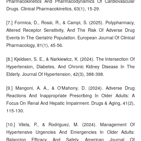
Pharmacokinetics And Pharmacodynamics Of Cardiovascular
Drugs. Clinical Pharmacokinetics, 63(1), 15-29.
[7.] Formica, D., Rossi, R., & Campi, S. (2025). Polypharmacy,
Altered Receptor Sensitivity, And The Risk Of Adverse Drug
Events In The Geriatric Population. European Journal Of Clinical
Pharmacology, 81(1), 45-56.
[8.] Kjeldsen, S. E., & Narkiewicz, K. (2024). The Intersection Of
Hypertension, Diabetes, And Chronic Kidney Disease In The
Elderly. Journal Of Hypertension, 42(3), 388-398.
[9.] Mangoni, A. A., & O'Mahony, D. (2024). Adverse Drug
Reactions And Inappropriate Prescribing In Older Adults: A
Focus On Renal And Hepatic Impairment. Drugs & Aging, 41(2),
115-130.
[10.] Vilela, P., & Rodriguez, M. (2024). Management Of
Hypertensive Urgencies And Emergencies In Older Adults:
Balancing Efficacy And Safety. American Journal Of