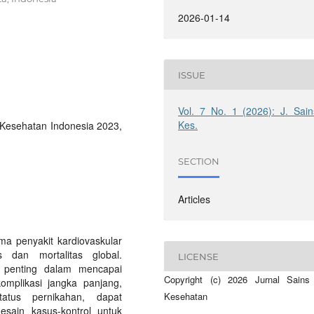
2026-01-14
ISSUE
Vol. 7 No. 1 (2026): J. Sain
Kes.
i Kesehatan Indonesia 2023,
SECTION
Articles
ama penyakit kardiovaskular
s dan mortalitas global.
LICENSE
n penting dalam mencapai
Copyright (c) 2026 Jurnal Sains
omplikasi jangka panjang,
atus pernikahan, dapat
Kesehatan
esain kasus-kontrol untuk