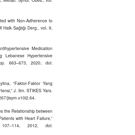
ated with Non-Adherence to
Halk Sağlığı Derg., vol. 9,
ntihypertensive Medication
g Lebanese Hypertensive
 pp. 663–673, 2020, doi:
yitna, “Faktor-Faktor Yang
nsi,” J. Ilm. STIKES Yars.
267/jisym.v10i2.64.
es the Relationship between
atients with Heart Failure,”
07–114, 2012, doi: