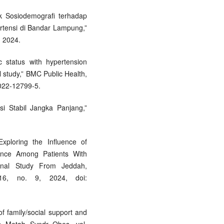
tik Sosiodemografi terhadap
rtensi di Bandar Lampung,”
, 2024.
c status with hypertension
l study,” BMC Public Health,
-022-12799-5.
si Stabil Jangka Panjang,”
xploring the Influence of
ence Among Patients With
onal Study From Jeddah,
16, no. 9, 2024, doi:
of family/social support and
, Metab. Syndr. Obes., vol.