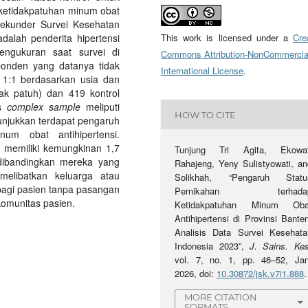
 ketidakpatuhan minum obat
sekunder Survei Kesehatan
adalah penderita hipertensi
This work is licensed under a
Cre
pengukuran saat survei di
Commons Attribution-NonCommercia
ponden yang datanya tidak
International License
.
1:1 berdasarkan usia dan
dak patuh) dan 419 kontrol
is
complex sample
meliputi
HOW TO CITE
enunjukkan terdapat pengaruh
um obat antihipertensi.
 memiliki kemungkinan 1,7
Tunjung Tri Agita, Ekowat
 dibandingkan mereka yang
Rahajeng, Yeny Sulistyowati, an
elibatkan keluarga atau
Solikhah, “Pengaruh Statu
bagi pasien tanpa pasangan
Pernikahan terhada
komunitas pasien.
Ketidakpatuhan Minum Oba
Antihipertensi di Provinsi Bante
Analisis Data Survei Kesehata
Indonesia 2023”,
J. Sains. Ke
vol. 7, no. 1, pp. 46–52, Jan
2026, doi:
10.30872/jsk.v7i1.888
.
MORE CITATION
FORMATS