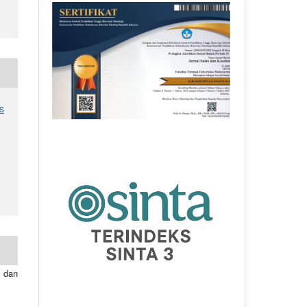
s
 dan