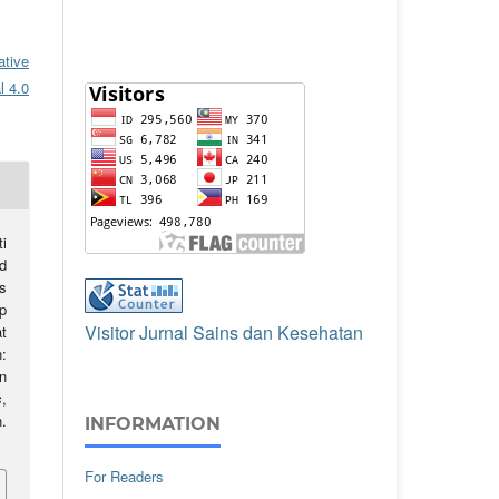
ative
l 4.0
i
d
s
p
Visitor Jurnal Sains dan Kesehatan
t
n:
n
s
,
.
INFORMATION
For Readers