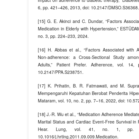
6, pp. 421–426, 2013, doi: 10.2147/DMSO.S36368.
[15] G. E. Akinci and C. Dundar, “Factors Associ
Medication in Elderly with Hypertension,” ESTÜDAM 
no. 3, pp. 224–233, 2024.
[16] H. Abbas et al., “Factors Associated with A
Non-adherence: a Cross-Sectional Study amon
Adults,” Patient Prefer. Adherence, vol. 14,
10.2147/PPA.S238751.
[17] K. Prihatin, B. R. Fatmawati, and M. Supra
Mempengaruhi Kepatuhan Berobat Penderita Hiperte
Mataram, vol. 10, no. 2, pp. 7–16, 2022, doi: 10.57
[18] J.-R. Wu et al., “Medication Adherence Mediat
Marital Status and Cardiac Event-Free Survival in P
Hear. Lung, vol. 41, no. 1, pp. 1
10.1016/j.hrtlng.2011.09.009.Medication.