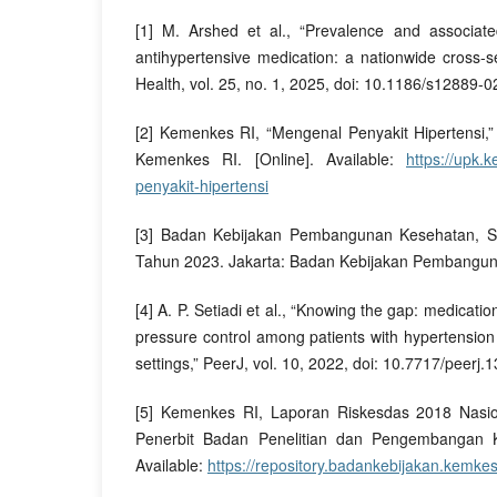
[1] M. Arshed et al., “Prevalence and associat
antihypertensive medication: a nationwide cross-s
Health, vol. 25, no. 1, 2025, doi: 10.1186/s12889-
[2] Kemenkes RI, “Mengenal Penyakit Hipertensi,
Kemenkes RI. [Online]. Available:
https://upk.
penyakit-hipertensi
[3] Badan Kebijakan Pembangunan Kesehatan, S
Tahun 2023. Jakarta: Badan Kebijakan Pembangun
[4] A. P. Setiadi et al., “Knowing the gap: medicat
pressure control among patients with hypertension
settings,” PeerJ, vol. 10, 2022, doi: 10.7717/peerj.
[5] Kemenkes RI, Laporan Riskesdas 2018 Nasio
Penerbit Badan Penelitian dan Pengembangan K
Available:
https://repository.badankebijakan.kemkes.