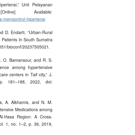
pertensi,” Unit Pelayanan
ne]. Available:
ps-mengontrol-hipertensi
and D. Endarti, “Urban-Rural
e Patients In South Sumatra
.1051/bioconf/20237505021.
, S. O. Bamansour, and R. S.
erence among hypertensive
are centers in Taif city,” J.
. 181–188, 2022, doi:
is, A. Alkhamis, and N. M.
ertensive Medications among
 Al-Hasa Region: A Cross-
ol. 1, no. 1–2, p. 36, 2019,