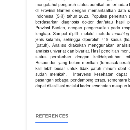
mengetahui pengaruh status pernikahan terhadap
di Provinsi Banten dengan memanfaatkan data 
Indonesia (SKI) tahun 2023. Populasi penelitian 
berdasarkan diagnosis dokter dan/atau hasil 
Provinsi Banten, dengan pengecualian pada res
lengkap. Sampel dipilih melalui metode
matching
jenis kelamin, sehingga diperoleh 419 kasus (ti
(patuh). Analisis dilakukan menggunakan analis
analisis univariat dan bivariat. Hasil penelitian m
status pernikahan dengan ketidakpatuhan min
Responden yang belum menikah (termasuk cerai)
kali lebih besar untuk tidak patuh minum obat
sudah menikah. Intervensi kesehatan dapat m
pasangan sebagai pendamping terapi, sementara 
dapat difasilitasi melalui kader kesehatan maupun 
REFERENCES