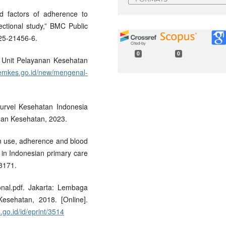
ed factors of adherence to
ectional study,” BMC Public
025-21456-6.
0
0
” Unit Pelayanan Kesehatan
kemkes.go.id/new/mengenal-
urvei Kesehatan Indonesia
an Kesehatan, 2023.
ion use, adherence and blood
 in Indonesian primary care
13171.
nal.pdf. Jakarta: Lembaga
esehatan, 2018. [Online].
go.id/id/eprint/3514