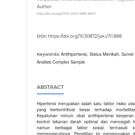
Author
https://orcid.org/0000-0001-6895-6840
DOI:
https://doi.org/10.30872/jsk.v7i1.888
Antihipertensi, Status Menikah, Surve
Keywords:
Analisis Complex Sample
ABSTRACT
Hipertensi merupakan salah satu faktor risiko ut
yang berkontribusi besar terhadap morbidita
Kepatuhan minum obat antihipertensi berpera
kontrol tekanan darah optimal dan mencegah k
namun berbagai faktor sosial, termasuk st
memengaruhinya. Penelitian ini menggunakan d