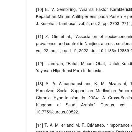
[10] E. V. Sembiring, “Analisa Faktor Karakteris
Kepatuhan Minum Antihipertensi pada Pasien Hipe
J. Kesehat. Tambusai, vol. 5, no. 2, pp. 2703–2711
[11] Z. Qin et al., “Association of socioeconomi
prevalence and control in Nanjing: a cross-sectiona
vol. 22, no. 1, pp. 1–9, 2022, doi: 10.1186/s12889
[12] Islamiyah, “Patuh Minum Obat, Untuk Kondi
Yayasan Hipertensi Paru Indonesia.
[13] S. A. Almaghamsi and K. M. Alzahrani, “E
Perceived Social Support on Medication Adher
Chronic Hypertension in 2024: A Cross-Secti
Kingdom of Saudi Arabia,” Cureus, vol. 
10.7759/cureus.69522.
[14] T. A. Miller and M. R. DiMatteo, “Importance 
impact on adherence to diabetic therapy,” Diabetes