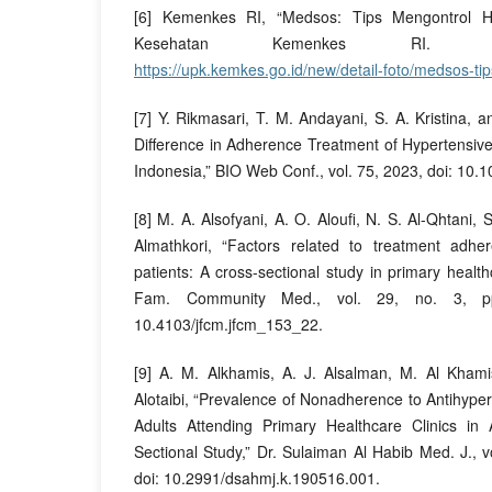
[6] Kemenkes RI, “Medsos: Tips Mengontrol Hi
Kesehatan Kemenkes RI. [Onli
https://upk.kemkes.go.id/new/detail-foto/medsos-ti
[7] Y. Rikmasari, T. M. Andayani, S. A. Kristina, 
Difference in Adherence Treatment of Hypertensiv
Indonesia,” BIO Web Conf., vol. 75, 2023, doi: 10
[8] M. A. Alsofyani, A. O. Aloufi, N. S. Al-Qhtani
Almathkori, “Factors related to treatment adh
patients: A cross-sectional study in primary healthc
Fam. Community Med., vol. 29, no. 3, pp
10.4103/jfcm.jfcm_153_22.
[9] A. M. Alkhamis, A. J. Alsalman, M. Al Kham
Alotaibi, “Prevalence of Nonadherence to Antihyp
Adults Attending Primary Healthcare Clinics in
Sectional Study,” Dr. Sulaiman Al Habib Med. J., v
doi: 10.2991/dsahmj.k.190516.001.