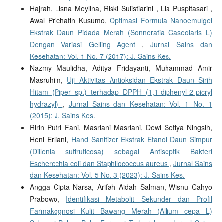
Hajrah, Lisna Meylina, Riski Sulistiarini , Lia Puspitasari ,
Awal Prichatin Kusumo,
Optimasi Formula Nanoemulgel
Ekstrak Daun Pidada Merah (Sonneratia Caseolaris L)
Dengan Variasi Gelling Agent
,
Jurnal Sains dan
Kesehatan: Vol. 1 No. 7 (2017): J. Sains Kes.
Nazmy Maulidha, Aditya Fridayanti, Muhammad Amir
Masruhim,
Uji Aktivitas Antioksidan Ekstrak Daun Sirih
Hitam (Piper sp.) terhadap DPPH (1,1-diphenyl-2-picryl
hydrazyl)
,
Jurnal Sains dan Kesehatan: Vol. 1 No. 1
(2015): J. Sains Kes.
Ririn Putri Fani, Masriani Masriani, Dewi Setiya Ningsih,
Heni Erliani,
Hand Sanitizer Ekstrak Etanol Daun Simpur
(Dillenia suffruticosa) sebagai Antiseptik Bakteri
Escherechia coli dan Staphilococcus aureus
,
Jurnal Sains
dan Kesehatan: Vol. 5 No. 3 (2023): J. Sains Kes.
Angga Cipta Narsa, Arifah Aidah Salman, Wisnu Cahyo
Prabowo,
Identifikasi Metabolit Sekunder dan Profil
Farmakognosi Kulit Bawang Merah (Allium cepa L)