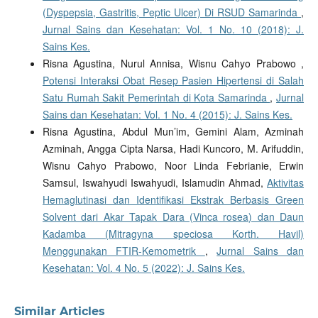
(Dyspepsia, Gastritis, Peptic Ulcer) Di RSUD Samarinda
,
Jurnal Sains dan Kesehatan: Vol. 1 No. 10 (2018): J.
Sains Kes.
Risna Agustina, Nurul Annisa, Wisnu Cahyo Prabowo ,
Potensi Interaksi Obat Resep Pasien Hipertensi di Salah
Satu Rumah Sakit Pemerintah di Kota Samarinda
,
Jurnal
Sains dan Kesehatan: Vol. 1 No. 4 (2015): J. Sains Kes.
Risna Agustina, Abdul Mun’im, Gemini Alam, Azminah
Azminah, Angga Cipta Narsa, Hadi Kuncoro, M. Arifuddin,
Wisnu Cahyo Prabowo, Noor Linda Febrianie, Erwin
Samsul, Iswahyudi Iswahyudi, Islamudin Ahmad,
Aktivitas
Hemaglutinasi dan Identifikasi Ekstrak Berbasis Green
Solvent dari Akar Tapak Dara (Vinca rosea) dan Daun
Kadamba (Mitragyna speciosa Korth. Havil)
Menggunakan FTIR-Kemometrik
,
Jurnal Sains dan
Kesehatan: Vol. 4 No. 5 (2022): J. Sains Kes.
Similar Articles