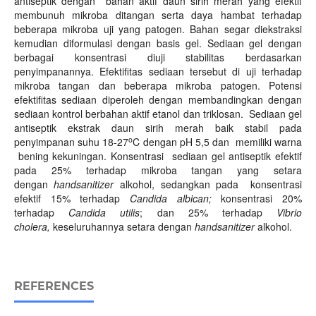
antiseptik dengan bahan aktif daun sirih merah yang efektif
membunuh mikroba ditangan serta daya hambat terhadap
beberapa mikroba uji yang patogen. Bahan segar diekstraksi
kemudian diformulasi dengan basis gel. Sediaan gel dengan
berbagai konsentrasi diuji stabilitas berdasarkan
penyimpanannya. Efektifitas sediaan tersebut di uji terhadap
mikroba tangan dan beberapa mikroba patogen. Potensi
efektifitas sediaan diperoleh dengan membandingkan dengan
sediaan kontrol berbahan aktif etanol dan triklosan. Sediaan gel
antiseptik ekstrak daun sirih merah baik stabil pada
o
penyimpanan suhu 18-27
C dengan pH 5,5 dan memiliki warna
bening kekuningan. Konsentrasi sediaan gel antiseptik efektif
pada 25% terhadap mikroba tangan yang setara
dengan
handsanitizer
alkohol, sedangkan pada konsentrasi
efektif 15% terhadap
Candida albican;
konsentrasi 20%
terhadap
Candida utilis
; dan 25% terhadap
Vibrio
cholera,
keseluruhannya setara dengan
handsanitizer
alkohol.
REFERENCES