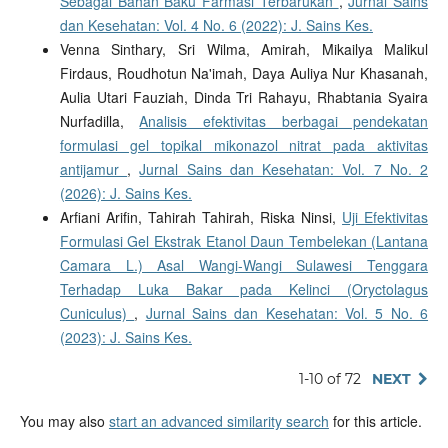
Sebagai Bahan Baku Farmasi Terbarukan
,
Jurnal Sains
dan Kesehatan: Vol. 4 No. 6 (2022): J. Sains Kes.
Venna Sinthary, Sri Wilma, Amirah, Mikailya Malikul
Firdaus, Roudhotun Na'imah, Daya Auliya Nur Khasanah,
Aulia Utari Fauziah, Dinda Tri Rahayu, Rhabtania Syaira
Nurfadilla,
Analisis efektivitas berbagai pendekatan
formulasi gel topikal mikonazol nitrat pada aktivitas
antijamur
,
Jurnal Sains dan Kesehatan: Vol. 7 No. 2
(2026): J. Sains Kes.
Arfiani Arifin, Tahirah Tahirah, Riska Ninsi,
Uji Efektivitas
Formulasi Gel Ekstrak Etanol Daun Tembelekan (Lantana
Camara L.) Asal Wangi-Wangi Sulawesi Tenggara
Terhadap Luka Bakar pada Kelinci (Oryctolagus
Cuniculus)
,
Jurnal Sains dan Kesehatan: Vol. 5 No. 6
(2023): J. Sains Kes.
1-10 of 72
NEXT
You may also
start an advanced similarity search
for this article.