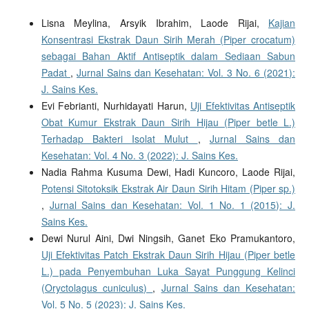
Lisna Meylina, Arsyik Ibrahim, Laode Rijai,
Kajian
Konsentrasi Ekstrak Daun Sirih Merah (Piper crocatum)
sebagai Bahan Aktif Antiseptik dalam Sediaan Sabun
Padat
,
Jurnal Sains dan Kesehatan: Vol. 3 No. 6 (2021):
J. Sains Kes.
Evi Febrianti, Nurhidayati Harun,
Uji Efektivitas Antiseptik
Obat Kumur Ekstrak Daun Sirih Hijau (Piper betle L.)
Terhadap Bakteri Isolat Mulut
,
Jurnal Sains dan
Kesehatan: Vol. 4 No. 3 (2022): J. Sains Kes.
Nadia Rahma Kusuma Dewi, Hadi Kuncoro, Laode Rijai,
Potensi Sitotoksik Ekstrak Air Daun Sirih Hitam (Piper sp.)
,
Jurnal Sains dan Kesehatan: Vol. 1 No. 1 (2015): J.
Sains Kes.
Dewi Nurul Aini, Dwi Ningsih, Ganet Eko Pramukantoro,
Uji Efektivitas Patch Ekstrak Daun Sirih Hijau (Piper betle
L.) pada Penyembuhan Luka Sayat Punggung Kelinci
(Oryctolagus cuniculus)
,
Jurnal Sains dan Kesehatan:
Vol. 5 No. 5 (2023): J. Sains Kes.