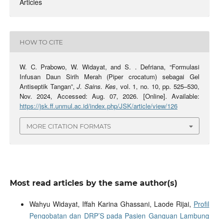
Articles
HOW TO CITE
W. C. Prabowo, W. Widayat, and S. . Defriana, “Formulasi
Infusan Daun Sirih Merah (Piper crocatum) sebagai Gel
Antiseptik Tangan”,
J. Sains. Kes
, vol. 1, no. 10, pp. 525–530,
Nov. 2024, Accessed: Aug. 07, 2026. [Online]. Available:
https://jsk.ff.unmul.ac.id/index.php/JSK/article/view/126
MORE CITATION FORMATS
Most read articles by the same author(s)
Wahyu Widayat, Iffah Karina Ghassani, Laode Rijai,
Profil
Pengobatan dan DRP’S pada Pasien Ganguan Lambung