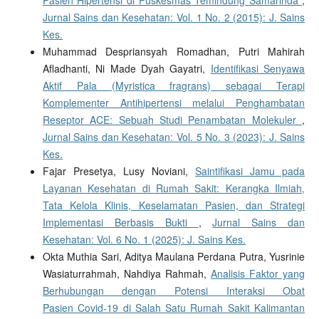
Pasien Hipertensi di Puskesmas Temindung Samarinda
,
Jurnal Sains dan Kesehatan: Vol. 1 No. 2 (2015): J. Sains
Kes.
Muhammad Despriansyah Romadhan, Putri Mahirah
Afladhanti, Ni Made Dyah Gayatri,
Identifikasi Senyawa
Aktif Pala (Myristica fragrans) sebagai Terapi
Komplementer Antihipertensi melalui Penghambatan
Reseptor ACE: Sebuah Studi Penambatan Molekuler
,
Jurnal Sains dan Kesehatan: Vol. 5 No. 3 (2023): J. Sains
Kes.
Fajar Presetya, Lusy Noviani,
Saintifikasi Jamu pada
Layanan Kesehatan di Rumah Sakit: Kerangka Ilmiah,
Tata Kelola Klinis, Keselamatan Pasien, dan Strategi
Implementasi Berbasis Bukti
,
Jurnal Sains dan
Kesehatan: Vol. 6 No. 1 (2025): J. Sains Kes.
Okta Muthia Sari, Aditya Maulana Perdana Putra, Yusrinie
Wasiaturrahmah, Nahdiya Rahmah,
Analisis Faktor yang
Berhubungan dengan Potensi Interaksi Obat
Pasien Covid-19 di Salah Satu Rumah Sakit Kalimantan