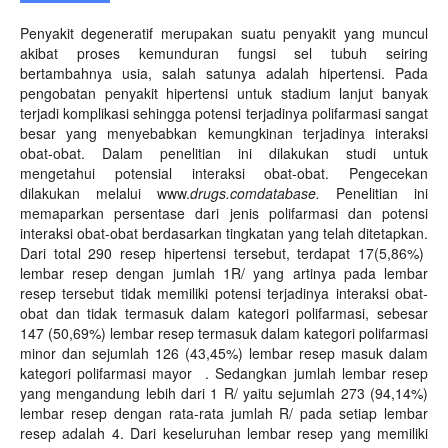
Penyakit degeneratif merupakan suatu penyakit yang muncul
akibat proses kemunduran fungsi sel tubuh seiring
bertambahnya usia, salah satunya adalah hipertensi. Pada
pengobatan penyakit hipertensi untuk stadium lanjut banyak
terjadi komplikasi sehingga potensi terjadinya polifarmasi sangat
besar yang menyebabkan kemungkinan terjadinya interaksi
obat-obat. Dalam penelitian ini dilakukan studi untuk
mengetahui potensial interaksi obat-obat. Pengecekan
dilakukan melalui www.
drugs.comdatabase.
Penelitian ini
memaparkan persentase dari jenis polifarmasi dan potensi
interaksi obat-obat berdasarkan tingkatan yang telah ditetapkan.
Dari total 290 resep hipertensi tersebut, terdapat 17(5,86%)
lembar resep dengan jumlah 1R/ yang artinya pada lembar
resep tersebut tidak memiliki potensi terjadinya interaksi obat-
obat dan tidak termasuk dalam kategori polifarmasi, sebesar
147 (50,69%) lembar resep termasuk dalam kategori polifarmasi
minor dan sejumlah 126 (43,45%) lembar resep masuk dalam
kategori polifarmasi mayor . Sedangkan jumlah lembar resep
yang mengandung lebih dari 1 R/ yaitu sejumlah 273 (94,14%)
lembar resep dengan rata-rata jumlah R/ pada setiap lembar
resep adalah 4. Dari keseluruhan lembar resep yang memiliki