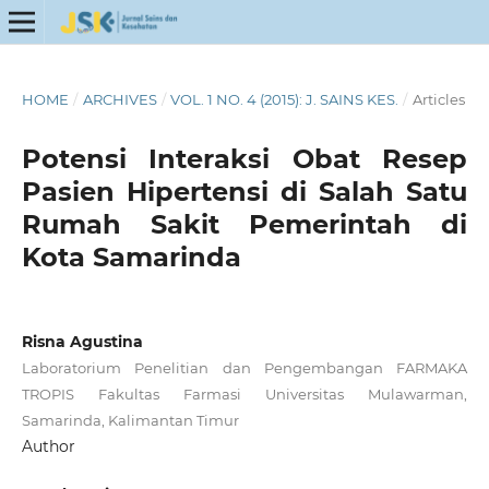
HOME
/
ARCHIVES
/
VOL. 1 NO. 4 (2015): J. SAINS KES.
/
Articles
Potensi Interaksi Obat Resep
Pasien Hipertensi di Salah Satu
Rumah Sakit Pemerintah di
Kota Samarinda
Risna Agustina
Laboratorium Penelitian dan Pengembangan FARMAKA
TROPIS Fakultas Farmasi Universitas Mulawarman,
Samarinda, Kalimantan Timur
Author