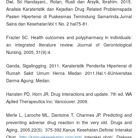
Dwi, Sri Handayani., Rolan, Rusli dan Arsyik, Ibrahim. 2015.
Analisis Karateristik dan Kejadian Drug Related Problemspada
Pasien Hipertensi di Puskesmas Temindung Samarinda.Jurnal
Sains dan KesehatanVol 1 No. 2 hal75-81.
Frazier SC. Health outcomes and polypharmacy in individuals:
an integrated literature review. Journal of Gerontological
Nursing, 2005, 31(9):4.
Ganda, Sigalingging. 2011. Karateristik Penderita Hipertensi di
Rumah Sakit Umum Herna Medan 2011.Hal.1-6Universitas
Darma Agung: Medan.
Hansten PD, Horn JR. Drug interactions and update. 7th ed. WA
Aplied Therapeutics Inc: Vancouver. 2009.
Merle L, Laroche ML, Dantoine T, Charmes JP. Predicting and
preventing adverse drug reaction in the very old. Drugs and
Aging, 2005,22(5): 375-392.Kanus Kesehatan.Definisi Interaksi
Obat.
http://kamuskesehatan.com/arti/
interaksi obat/. Diakses