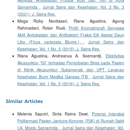
Aktivitas Antioksidan Produk Kopi dan Teh di Kota
Samarinda
,
Jurnal Sains dan Kesehatan: Vol. 3 No. 3
(2021): J. Sains Kes.
Mega Rizky Novitasari, Risna Agustina, Agung
Rahmadani, Rolan Rusli,
Profil Kromatografi Senyawa
Aktif Antioksidan dan Antibakteri Fraksi Etil Asetat Daun
Libo (Ficus variegata Blume.)
,
Jurnal Sains dan
Kesehatan: Vol. 1 No. 3 (2015): J. Sains Kes.
Risna Agustina, Andreanus A. Soemardji,
Efektivitas
Akupunktur “GI” terhadap Pengobatan Stres pada Pasien
di Klinik Akupunktur Sukamenak dan UPT Layanan
Kesehatan Bumi Medika Ganesa ITB
,
Jurnal Sains dan
Kesehatan: Vol. 1 No. 5 (2016): J. Sains Kes.
Similar Articles
Melenia Saputri, Sinta Ratna Dewi,
Potensi Interaksi
Polifarmasi Pasien Jantung Koroner (PJK) di Rumah Sakit
I.A. Moeis Samarinda
,
Jurnal Sains dan Kesehatan: Vol.