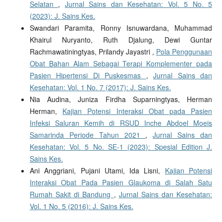
Selatan
,
Jurnal Sains dan Kesehatan: Vol. 5 No. 5
(2023): J. Sains Kes.
Swandari Paramita, Ronny Isnuwardana, Muhammad
Khairul Nuryanto, Ruth Djalung, Dewi Guntar
Rachmawatiningtyas, Prilandy Jayastri ,
Pola Penggunaan
Obat Bahan Alam Sebagai Terapi Komplementer pada
Pasien Hipertensi Di Puskesmas
,
Jurnal Sains dan
Kesehatan: Vol. 1 No. 7 (2017): J. Sains Kes.
Nia Audina, Juniza Firdha Suparningtyas, Herman
Herman,
Kajian Potensi Interaksi Obat pada Pasien
Infeksi Saluran Kemih di RSUD Inche Abdoel Moeis
Samarinda Periode Tahun 2021
,
Jurnal Sains dan
Kesehatan: Vol. 5 No. SE-1 (2023): Spesial Edition J.
Sains Kes.
Ani Anggriani, Pujani Utami, Ida Lisni,
Kajian Potensi
Interaksi Obat Pada Pasien Glaukoma di Salah Satu
Rumah Sakit di Bandung
,
Jurnal Sains dan Kesehatan:
Vol. 1 No. 5 (2016): J. Sains Kes.