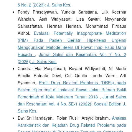
5 No. 2 (2023): J. Sains Kes.
Fendy Prasetyawan, Yuneka Saristiana, Lilik Koernia
Wahidah, Asih Widiyastuti, Lisa Savitri, Novynanda
Salmasfattah, Herman Herman, Mohammad Firdaus
Alshol,
Evaluasi Potentially Inappropriate Medication
(PIM) Pada Pasien Geriatri Hipertensi Urgensi
Menggunakan Metode Beers Di Rawat Inap Rsud Daha
Husada
,
Jurnal Sains dan Kesehatan: Vol. 7 No. 2
(2026): J. Sains Kes.
Candra Eka Puspitasari, Royani Widiyastuti, Ni Made
Amelia Ratnata Dewi, Oci Qonita Londo Woro, Arfi
Syamsun,
Profil Drug Related Problems (DRPs) pada
Pasien Hipertensi di Instalasi Rawat Jalan Rumah Sakit
Pemerintah di Kota Mataram Tahun 2018
,
Jurnal Sains
dan Kesehatan: Vol. 4 No. SE-1 (2022): Spesial Edition J.
Sains Kes.
Dwi Sri Handayani, Rolan Rusli, Arsyik Ibrahim,
Analisis
Karakteristik dan Kejadian Drug Related Problems pada