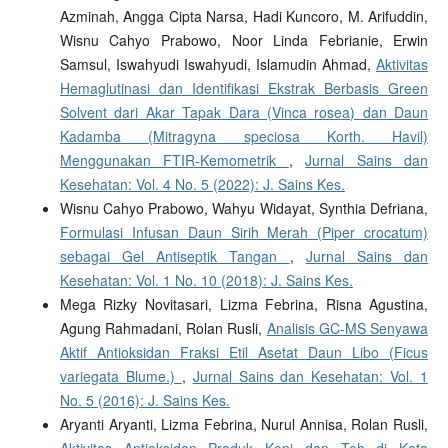
Azminah, Angga Cipta Narsa, Hadi Kuncoro, M. Arifuddin,
Wisnu Cahyo Prabowo, Noor Linda Febrianie, Erwin
Samsul, Iswahyudi Iswahyudi, Islamudin Ahmad,
Aktivitas
Hemaglutinasi dan Identifikasi Ekstrak Berbasis Green
Solvent dari Akar Tapak Dara (Vinca rosea) dan Daun
Kadamba (Mitragyna speciosa Korth. Havil)
Menggunakan FTIR-Kemometrik
,
Jurnal Sains dan
Kesehatan: Vol. 4 No. 5 (2022): J. Sains Kes.
Wisnu Cahyo Prabowo, Wahyu Widayat, Synthia Defriana,
Formulasi Infusan Daun Sirih Merah (Piper crocatum)
sebagai Gel Antiseptik Tangan
,
Jurnal Sains dan
Kesehatan: Vol. 1 No. 10 (2018): J. Sains Kes.
Mega Rizky Novitasari, Lizma Febrina, Risna Agustina,
Agung Rahmadani, Rolan Rusli,
Analisis GC-MS Senyawa
Aktif Antioksidan Fraksi Etil Asetat Daun Libo (Ficus
variegata Blume.)
,
Jurnal Sains dan Kesehatan: Vol. 1
No. 5 (2016): J. Sains Kes.
Aryanti Aryanti, Lizma Febrina, Nurul Annisa, Rolan Rusli,