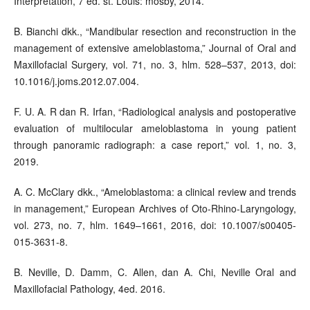
Interpretation, 7 ed. st. Louis: mosby, 2014.
B. Bianchi dkk., “Mandibular resection and reconstruction in the
management of extensive ameloblastoma,” Journal of Oral and
Maxillofacial Surgery, vol. 71, no. 3, hlm. 528–537, 2013, doi:
10.1016/j.joms.2012.07.004.
F. U. A. R dan R. Irfan, “Radiological analysis and postoperative
evaluation of multilocular ameloblastoma in young patient
through panoramic radiograph: a case report,” vol. 1, no. 3,
2019.
A. C. McClary dkk., “Ameloblastoma: a clinical review and trends
in management,” European Archives of Oto-Rhino-Laryngology,
vol. 273, no. 7, hlm. 1649–1661, 2016, doi: 10.1007/s00405-
015-3631-8.
B. Neville, D. Damm, C. Allen, dan A. Chi, Neville Oral and
Maxillofacial Pathology, 4ed. 2016.