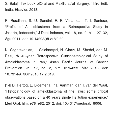
S. Balaji, Textbook ofOral and Maxillofacial Surgery, Third Edit.
India: Elsevier, 2018.
R. Rusdiana, S. U. Sandini, E. E. Vitria, dan T. I. Santoso,
“Profile of Ameloblastoma from a Retrospective Study in
Jakarta, Indonesia,” J Dent Indones, vol. 18, no. 2, hlm. 27–32,
Agu 2011, doi: 10.14693/jdi.v18i2.60.
N. Saghravanian, J. Salehinejad, N. Ghazi, M. Shirdel, dan M.
Razi, “A 40-year Retrospective Clinicopathological Study of
Ameloblastoma in Iran,” Asian Pacific Journal of Cancer
Prevention, vol. 17, no. 2, hlm. 619–623, Mar 2016, doi:
10.7314/APJCP.2016.17.2.619.
[14] D. Hertog, E. Bloemena, Iha. Aartman, dan I. van der Waal,
“Histopathology of ameloblastoma of the jaws; some critical
observations based on a 40 years single institution experience,”
Med Oral, hlm. e76–e82, 2012, doi: 10.4317/medoral.18006.