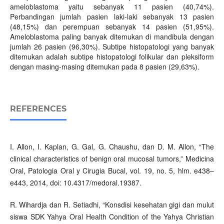
ameloblastoma yaitu sebanyak 11 pasien (40,74%).
Perbandingan jumlah pasien laki-laki sebanyak 13 pasien
(48,15%) dan perempuan sebanyak 14 pasien (51,95%).
Ameloblastoma paling banyak ditemukan di mandibula dengan
jumlah 26 pasien (96,30%). Subtipe histopatologi yang banyak
ditemukan adalah subtipe histopatologi folikular dan pleksiform
dengan masing-masing ditemukan pada 8 pasien (29,63%).
REFERENCES
I. Allon, I. Kaplan, G. Gal, G. Chaushu, dan D. M. Allon, “The
clinical characteristics of benign oral mucosal tumors,” Medicina
Oral, Patologia Oral y Cirugia Bucal, vol. 19, no. 5, hlm. e438–
e443, 2014, doi: 10.4317/medoral.19387.
R. Wihardja dan R. Setiadhi, “Konsdisi kesehatan gigi dan mulut
siswa SDK Yahya Oral Health Condition of the Yahya Christian