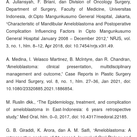
A. Juliansyah, F. Briani, dan Division of Oncology Surgery,
Department of Surgery, Faculty of Medicine, Universitas
Indonesia, dr.Cipto Mangunkusumo General Hospital, Jakarta,
“Characteristic of Mandibular Ameloblastoma and Postoperative
Complication Influencing Factors in Cipto Mangunkusumo
General Hospital January 2008 – December 2012,” NRJS, vol.
3, no. 1, hlm. 8–12, Apr 2018, doi: 10.7454/nrjs.v3i1.49.
A. Medina, I. Velasco Martinez, B. McIntyre, dan R. Chandran,
“Ameloblastoma: clinical presentation, multidisciplinary
management and outcome,” Case Reports in Plastic Surgery
and Hand Surgery, vol. 8, no. 1, hlm. 27–36, Jan 2021, doi:
10.1080/23320885.2021.1886854.
M. Ruslin dkk., “The Epidemiology, treatment, and complication
of ameloblastoma in East-Indonesia: 6 years retrospective
study,” Med Oral, hlm. 0–0, 2017, doi: 10.4317/medoral.22185.
G. B. Giraddi, K. Arora, dan A. M. Saifi, “Ameloblastoma: A