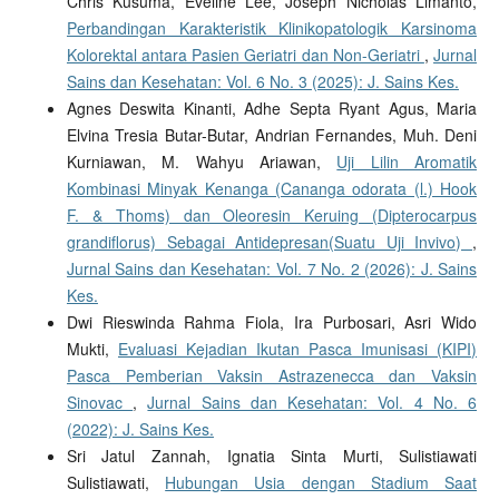
Chris Kusuma, Eveline Lee, Joseph Nicholas Limanto,
Perbandingan Karakteristik Klinikopatologik Karsinoma
Kolorektal antara Pasien Geriatri dan Non-Geriatri
,
Jurnal
Sains dan Kesehatan: Vol. 6 No. 3 (2025): J. Sains Kes.
Agnes Deswita Kinanti, Adhe Septa Ryant Agus, Maria
Elvina Tresia Butar-Butar, Andrian Fernandes, Muh. Deni
Kurniawan, M. Wahyu Ariawan,
Uji Lilin Aromatik
Kombinasi Minyak Kenanga (Cananga odorata (l.) Hook
F. & Thoms) dan Oleoresin Keruing (Dipterocarpus
grandiflorus) Sebagai Antidepresan(Suatu Uji Invivo)
,
Jurnal Sains dan Kesehatan: Vol. 7 No. 2 (2026): J. Sains
Kes.
Dwi Rieswinda Rahma Fiola, Ira Purbosari, Asri Wido
Mukti,
Evaluasi Kejadian Ikutan Pasca Imunisasi (KIPI)
Pasca Pemberian Vaksin Astrazenecca dan Vaksin
Sinovac
,
Jurnal Sains dan Kesehatan: Vol. 4 No. 6
(2022): J. Sains Kes.
Sri Jatul Zannah, Ignatia Sinta Murti, Sulistiawati
Sulistiawati,
Hubungan Usia dengan Stadium Saat