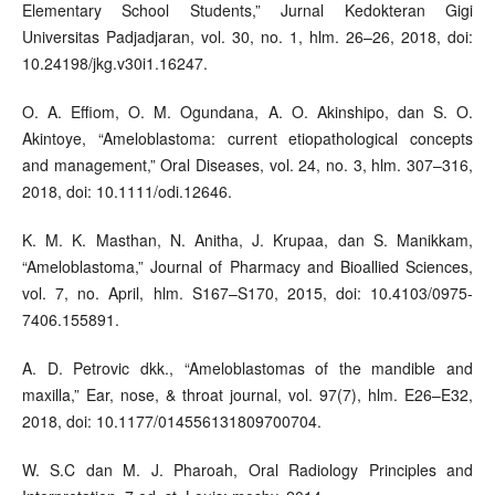
Elementary School Students,” Jurnal Kedokteran Gigi
Universitas Padjadjaran, vol. 30, no. 1, hlm. 26–26, 2018, doi:
10.24198/jkg.v30i1.16247.
O. A. Effiom, O. M. Ogundana, A. O. Akinshipo, dan S. O.
Akintoye, “Ameloblastoma: current etiopathological concepts
and management,” Oral Diseases, vol. 24, no. 3, hlm. 307–316,
2018, doi: 10.1111/odi.12646.
K. M. K. Masthan, N. Anitha, J. Krupaa, dan S. Manikkam,
“Ameloblastoma,” Journal of Pharmacy and Bioallied Sciences,
vol. 7, no. April, hlm. S167–S170, 2015, doi: 10.4103/0975-
7406.155891.
A. D. Petrovic dkk., “Ameloblastomas of the mandible and
maxilla,” Ear, nose, & throat journal, vol. 97(7), hlm. E26–E32,
2018, doi: 10.1177/014556131809700704.
W. S.C dan M. J. Pharoah, Oral Radiology Principles and