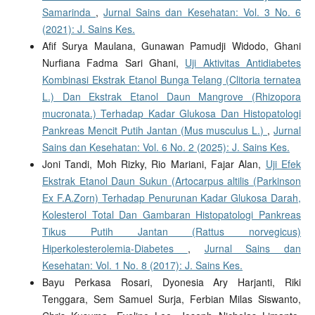
Samarinda
,
Jurnal Sains dan Kesehatan: Vol. 3 No. 6
(2021): J. Sains Kes.
Afif Surya Maulana, Gunawan Pamudji Widodo, Ghani
Nurfiana Fadma Sari Ghani,
Uji Aktivitas Antidiabetes
Kombinasi Ekstrak Etanol Bunga Telang (Clitoria ternatea
L.) Dan Ekstrak Etanol Daun Mangrove (Rhizopora
mucronata.) Terhadap Kadar Glukosa Dan Histopatologi
Pankreas Mencit Putih Jantan (Mus musculus L.)
,
Jurnal
Sains dan Kesehatan: Vol. 6 No. 2 (2025): J. Sains Kes.
Joni Tandi, Moh Rizky, Rio Mariani, Fajar Alan,
Uji Efek
Ekstrak Etanol Daun Sukun (Artocarpus altilis (Parkinson
Ex F.A.Zorn) Terhadap Penurunan Kadar Glukosa Darah,
Kolesterol Total Dan Gambaran Histopatologi Pankreas
Tikus Putih Jantan (Rattus norvegicus)
Hiperkolesterolemia-Diabetes
,
Jurnal Sains dan
Kesehatan: Vol. 1 No. 8 (2017): J. Sains Kes.
Bayu Perkasa Rosari, Dyonesia Ary Harjanti, Riki
Tenggara, Sem Samuel Surja, Ferbian Milas Siswanto,