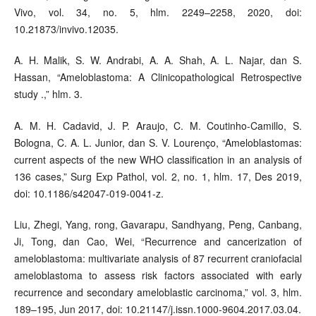
Vivo, vol. 34, no. 5, hlm. 2249–2258, 2020, doi:
10.21873/invivo.12035.
A. H. Malik, S. W. Andrabi, A. A. Shah, A. L. Najar, dan S.
Hassan, “Ameloblastoma: A Clinicopathological Retrospective
study .,” hlm. 3.
A. M. H. Cadavid, J. P. Araujo, C. M. Coutinho-Camillo, S.
Bologna, C. A. L. Junior, dan S. V. Lourenço, “Ameloblastomas:
current aspects of the new WHO classification in an analysis of
136 cases,” Surg Exp Pathol, vol. 2, no. 1, hlm. 17, Des 2019,
doi: 10.1186/s42047-019-0041-z.
Liu, Zhegi, Yang, rong, Gavarapu, Sandhyang, Peng, Canbang,
Ji, Tong, dan Cao, Wei, “Recurrence and cancerization of
ameloblastoma: multivariate analysis of 87 recurrent craniofacial
ameloblastoma to assess risk factors associated with early
recurrence and secondary ameloblastic carcinoma,” vol. 3, hlm.
189–195, Jun 2017, doi: 10.21147/j.issn.1000-9604.2017.03.04.