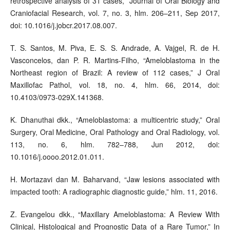
retrospective analysis of 31 cases,” Journal of Oral Biology and
Craniofacial Research, vol. 7, no. 3, hlm. 206–211, Sep 2017,
doi: 10.1016/j.jobcr.2017.08.007.
T. S. Santos, M. Piva, E. S. S. Andrade, A. Vajgel, R. de H.
Vasconcelos, dan P. R. Martins-Filho, “Ameloblastoma in the
Northeast region of Brazil: A review of 112 cases,” J Oral
Maxillofac Pathol, vol. 18, no. 4, hlm. 66, 2014, doi:
10.4103/0973-029X.141368.
K. Dhanuthai dkk., “Ameloblastoma: a multicentric study,” Oral
Surgery, Oral Medicine, Oral Pathology and Oral Radiology, vol.
113, no. 6, hlm. 782–788, Jun 2012, doi:
10.1016/j.oooo.2012.01.011.
H. Mortazavi dan M. Baharvand, “Jaw lesions associated with
impacted tooth: A radiographic diagnostic guide,” hlm. 11, 2016.
Z. Evangelou dkk., “Maxillary Ameloblastoma: A Review With
Clinical, Histological and Prognostic Data of a Rare Tumor,” In