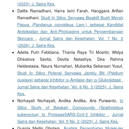
(2023): J. Sains Kes.
Dalifa Ramadhani, Harra Ismi Farah, Hanggara Arifian
Ramadhani,
Studi In Silico Senyawa Bioaktif Buah Merah
Papua (Pandanus conoideus Lam.) sebagai Kandidat
Antioksidan dan Anti-Photoaging untuk Pengembangan
Skincare
,
Jurnal Sains dan Kesehatan: Vol. 7 No. 2
(2026): J. Sains Kes.
Adelia Putri Febbiana, Thania Raya Tri Moerbi, Widya
Dhealova Savita, Devita Natashya, Dea Rahma
Heldestasia, Naura Nurnahari, Mubarika Sekarsari Yusuf,
Studi In Silico Potensi Senyawa Jambu Biji (Psidium
guajava) sebagai Inhibitor α-Amilase dan α-Glukosidase
,
Jurnal Sains dan Kesehatan: Vol. 6 No. 2 (2025): J. Sains
Kes.
Norhayati Norhayati, Andika Andika, Aris Purwanto,
In
Silico Study of Bajakah Compounds (Spatholobus
suberectus) to ProteaseSARS-CoV-2 Inhibitor
,
Jurnal
Sains dan Kesehatan: Vol. 5 No. 2 (2023): J. Sains Kes.
Gusnia Meilin Gholam,
Analisis Penambatan Molekuler