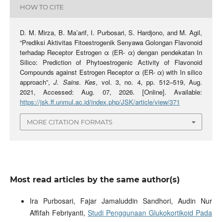
HOW TO CITE
D. M. Mirza, B. Ma’arif, I. Purbosari, S. Hardjono, and M. Agil,
“Prediksi Aktivitas Fitoestrogenik Senyawa Golongan Flavonoid
terhadap Receptor Estrogen α (ER- α) dengan pendekatan In
Silico: Prediction of Phytoestrogenic Activity of Flavonoid
Compounds against Estrogen Receptor α (ER- α) with In silico
approach”,
J. Sains. Kes
, vol. 3, no. 4, pp. 512–519, Aug.
2021, Accessed: Aug. 07, 2026. [Online]. Available:
https://jsk.ff.unmul.ac.id/index.php/JSK/article/view/371
MORE CITATION FORMATS
Most read articles by the same author(s)
Ira Purbosari, Fajar Jamaluddin Sandhori, Audin Nur
Affifah Febriyanti,
Studi Penggunaan Glukokortikoid Pada