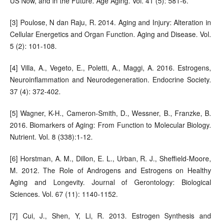
US Now, and in the Future. Age Aging. Vol. 41 (5): 581-6.
[3] Poulose, N dan Raju, R. 2014. Aging and Injury: Alteration in
Cellular Energetics and Organ Function. Aging and Disease. Vol.
5 (2): 101-108.
[4] Villa, A., Vegeto, E., Poletti, A., Maggi, A. 2016. Estrogens,
Neuroinflammation and Neurodegeneration. Endocrine Society.
37 (4): 372-402.
[5] Wagner, K-H., Cameron-Smith, D., Wessner, B., Franzke, B.
2016. Biomarkers of Aging: From Function to Molecular Biology.
Nutrient. Vol. 8 (338):1-12.
[6] Horstman, A. M., Dillon, E. L., Urban, R. J., Sheffield-Moore,
M. 2012. The Role of Androgens and Estrogens on Healthy
Aging and Longevity. Journal of Gerontology: Biological
Sciences. Vol. 67 (11): 1140-1152.
[7] Cui, J., Shen, Y, Li, R. 2013. Estrogen Synthesis and