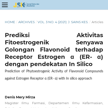
HOME
/
ARCHIVES
/
VOL. 3 NO. 4 (2021): J. SAINS KES.
/
Articles
Prediksi Aktivitas
Fitoestrogenik Senyawa
Golongan Flavonoid terhadap
Receptor Estrogen α (ER- α)
dengan pendekatan In Silico
Prediction of Phytoestrogenic Activity of Flavonoid Compounds
against Estrogen Receptor α (ER- α) with In silico approach
Denis Mery Mirza
Magister Ilmu Farmasi, Departemen Ilmu Kefarmasian,