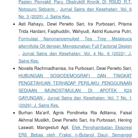
Pasien Penyakit Paru Obstruktif Kronik Di RSUD R.T.
Notopuro Sidoarjo
,
Jurnal Sains dan Kesehatan: Vol. 6
No. 3 (2025): J. Sains Kes.
Asti Rahayu, Dewi Perwito Sari, Ira Purbosari, Prisma
Trida Hardani, Faqihuddin, Wahyudi, Astrid Kusuma Putri,
Formulasi Nanonanoemulgel Tea Tree Melaleuca
alternifolia Oil dengan Menggunakan Full Factorial Design
,
Jurnal Sains dan Kesehatan: Vol. 4 No. 6 (2022): J.
Sains Kes.
Novalia Rachmadhanisa, Ira Purbosari, Dewi Perwito Sari,
HUBUNGAN SOSIODEMOGRAFI DAN TINGKAT
PENGETAHUAN TERHADAP PERILAKU PENGGUNAAN
SEDIAAN IMUNOSTIMULAN DI APOTEK K24
GAYUNGAN
,
Jurnal Sains dan Kesehatan: Vol. 7 No. 1
(2026): J. Sains Kes.
Burhan Ma’arif, Agnis Pondineka Ria Aditama, Faisal
Akhmal Muslikh, Dewi Perwito Sari, Ira Purbosari, Hening
Laswati, Mangestuti Agil,
Efek Penghambatan Ekspresi
ERβ Bebas oleh Fraksi n-Butanol Daun Semanggi