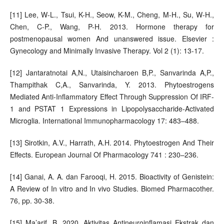
[11] Lee, W-L., Tsui, K-H., Seow, K-M., Cheng, M-H., Su, W-H.,
Chen, C-P., Wang, P-H. 2013. Hormone therapy for
postmenopausal women And unanswered issue. Elsevier :
Gynecology and Minimally Invasive Therapy. Vol 2 (1): 13-17.
[12] Jantaratnotai A,N., Utaisincharoen B,P., Sanvarinda A,P.,
Thampithak C,A., Sanvarinda, Y. 2013. Phytoestrogens
Mediated Anti-Inflammatory Effect Through Suppression Of IRF-
1 and PSTAT 1 Expressions in Lipopolysaccharide-Activated
Microglia. International Immunopharmacology 17: 483–488.
[13] Sirotkin, A.V., Harrath, A.H. 2014. Phytoestrogen And Their
Effects. European Journal Of Pharmacology 741 : 230–236.
[14] Ganai, A. A. dan Farooqi, H. 2015. Bioactivity of Genistein:
A Review of In vitro and In vivo Studies. Biomed Pharmacother.
76, pp. 30-38.
[15] Ma’arif, B. 2020. Aktivitas Antineuroinflamasi Ekstrak dan