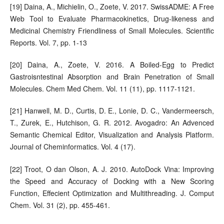
[19] Daina, A., Michielin, O., Zoete, V. 2017. SwissADME: A Free
Web Tool to Evaluate Pharmacokinetics, Drug-likeness and
Medicinal Chemistry Friendliness of Small Molecules. Scientific
Reports. Vol. 7, pp. 1-13
[20] Daina, A., Zoete, V. 2016. A Boiled-Egg to Predict
Gastroisntestinal Absorption and Brain Penetration of Small
Molecules. Chem Med Chem. Vol. 11 (11), pp. 1117-1121.
[21] Hanwell, M. D., Curtis, D. E., Lonie, D. C., Vandermeersch,
T., Zurek, E., Hutchison, G. R. 2012. Avogadro: An Advenced
Semantic Chemical Editor, Visualization and Analysis Platform.
Journal of Cheminformatics. Vol. 4 (17).
[22] Troot, O dan Olson, A. J. 2010. AutoDock Vina: Improving
the Speed and Accuracy of Docking with a New Scoring
Function, Effecient Optimization and Multithreading. J. Comput
Chem. Vol. 31 (2), pp. 455-461.