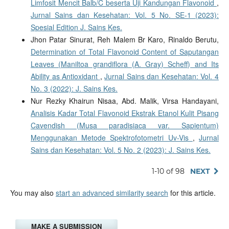
Limfosit Mencit Balb/C beserta Uji Kandungan Flavonoid
,
Jurnal Sains dan Kesehatan: Vol. 5 No. SE-1 (2023):
Spesial Edition J. Sains Kes.
Jhon Patar Sinurat, Reh Malem Br Karo, Rinaldo Berutu,
Determination of Total Flavonoid Content of Saputangan
Leaves (Maniltoa grandiflora (A. Gray) Scheff) and Its
Ability as Antioxidant
,
Jurnal Sains dan Kesehatan: Vol. 4
No. 3 (2022): J. Sains Kes.
Nur Rezky Khairun Nisaa, Abd. Malik, Virsa Handayani,
Analisis Kadar Total Flavonoid Ekstrak Etanol Kulit Pisang
Cavendish (Musa paradisiaca var. Sapientum)
Menggunakan Metode Spektrofotometri Uv-Vis
,
Jurnal
Sains dan Kesehatan: Vol. 5 No. 2 (2023): J. Sains Kes.
1-10 of 98
NEXT
You may also
start an advanced similarity search
for this article.
MAKE A SUBMISSION