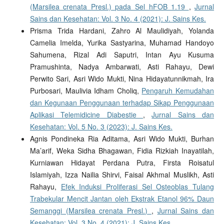
(Marsilea crenata Presl.) pada Sel hFOB 1.19
,
Jurnal
Sains dan Kesehatan: Vol. 3 No. 4 (2021): J. Sains Kes.
Prisma Trida Hardani, Zahro Al Maulidiyah, Yolanda
Camelia Imelda, Yurika Sastyarina, Muhamad Handoyo
Sahumena, Rizal Adi Saputri, Intan Ayu Kusuma
Pramushinta, Nadya Ambarwati, Asti Rahayu, Dewi
Perwito Sari, Asri Wido Mukti, Nina Hidayatunnikmah, Ira
Purbosari, Maulivia Idham Choliq,
Pengaruh Kemudahan
dan Kegunaan Penggunaan terhadap Sikap Penggunaan
Aplikasi Telemidicine Diabestie
,
Jurnal Sains dan
Kesehatan: Vol. 5 No. 3 (2023): J. Sains Kes.
Agnis Pondineka Ria Aditama, Asri Wido Mukti, Burhan
Ma’arif, Weka Sidha Bhagawan, Fidia Rizkiah Inayatilah,
Kurniawan Hidayat Perdana Putra, Firsta Roisatul
Islamiyah, Izza Nailia Shirvi, Faisal Akhmal Muslikh, Asti
Rahayu,
Efek Induksi Proliferasi Sel Osteoblas Tulang
Trabekular Mencit Jantan oleh Ekstrak Etanol 96% Daun
Semanggi (Marsilea crenata Presl.)
,
Jurnal Sains dan
Kesehatan: Vol. 3 No. 4 (2021): J. Sains Kes.