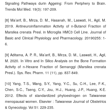
Signaling Pathways durin Aggeing: From Periphery to Brain.
Trends Mol Med. 19(3): 197-209.
[8] Ma’arif, B., Mirza, D. M., Hasanah, M., Laswati, H., Agil, M.
2019. Antineuroinflammation Activity of n-Butanol Fraction of
Marsilea crenata Presl. in Microglia HMC3 Cell Line. Journal of
Basic and Clinical Physiology and Pharmacology. 20190255: 1-
6.
[9] Aditama, A. P. R., Ma’arif, B., Mirza, D. M., Laswati, H., Agil,
M. 2020. In Vitro and In Silico Analysis on the Bone Formation
Activity of n-Hexane Fraction of Semanggi (Marsilea crenata
Presl.). Sys. Rev. Pharm. 11 (11), pp. 837-849.
[10] Yang, T-S., Wang, S-Y., Yang, Y-C., Su, C-H., Lee, F-K.,
Chen, S-C., Tseng, C-Y., Jou, H-J., Huang, J-P., Huang, K-E.
2012. Effects of standardized phytoestrogen on Taiwanese
menopausal women. Elsevier : Taiwanese Journal of Obstetrics
& Gynecology. Vol 51: 229-235.