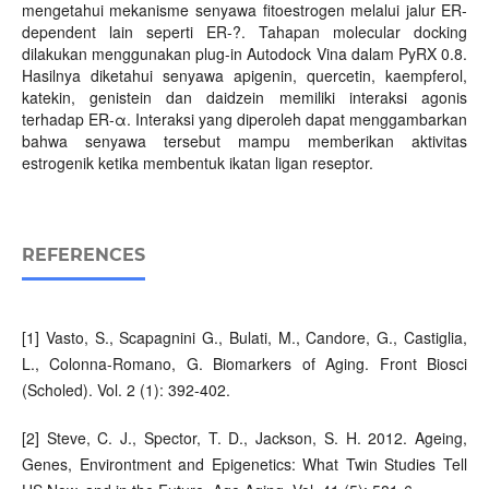
mengetahui mekanisme senyawa fitoestrogen melalui jalur ER-
dependent lain seperti ER-?. Tahapan molecular docking
dilakukan menggunakan plug-in Autodock Vina dalam PyRX 0.8.
Hasilnya diketahui senyawa apigenin, quercetin, kaempferol,
katekin, genistein dan daidzein memiliki interaksi agonis
terhadap ER-α. Interaksi yang diperoleh dapat menggambarkan
bahwa senyawa tersebut mampu memberikan aktivitas
estrogenik ketika membentuk ikatan ligan reseptor.
REFERENCES
[1] Vasto, S., Scapagnini G., Bulati, M., Candore, G., Castiglia,
L., Colonna-Romano, G. Biomarkers of Aging. Front Biosci
(Scholed). Vol. 2 (1): 392-402.
[2] Steve, C. J., Spector, T. D., Jackson, S. H. 2012. Ageing,
Genes, Environtment and Epigenetics: What Twin Studies Tell