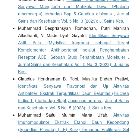
Senyawa Mangiferin dari Mahkota Dewa (Phaleria
macrocarpa) terhadap Sap 5 Candida albicans
,
Jurnal
Sains dan Kesehatan: Vol. 5 No. 3 (2023): J. Sains Kes.
Muhammad Despriansyah Romadhan, Putri Mahirah
Afladhanti, Ni Made Dyah Gayatri,
Identifikasi Senyawa
Aktif Pala (Myristica fragrans) sebagai Terapi
Komplementer Antihipertensi melalui Penghambatan
Reseptor ACE: Sebuah Studi Penambatan Molekuler
,
Jurnal Sains dan Kesehatan: Vol. 5 No. 3 (2023): J. Sains
Kes.
Claudius Hendraman B. Tobi, Mustika Endah Pratiwi,
Identifikasi Senyawa Flavonoid dan Uji Aktivitas
Antibakteri Ekstrak Terpurifikasi Daun Beluntas (Pluchea
Indica L.) terhadap Staphylococcus aureus
,
Jurnal Sains
dan Kesehatan: Vol. 5 No. 5 (2023): J. Sains Kes.
Muhammad Saiful Mu'min, Maria Ulfah,
Aktivitas
Imunomodulator Ekstrak Etanol Daun Kedondong
(Spondias Pinnata) (L.F) Kurz) terhadap Proliferasi Sel