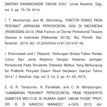
DAERAH KARANGASEM TAHUN 2OI3,” lurnal Kesehat. Gigi,
vol. 2, pp. 73–78, 2014.
I. T. Notohartojo and M. Sihombing, “FAKTOR RISIKO PADA
PENYAKIT JARINGAN PERIODONTAL GIGI DI INDONESIA
(RISKESDAS 2013) (Risk Factors on Dental Periodontal Tissues
Disease in Indonesia [Riskesdas 2013]),” Bul. Penelit. Sist.
Kesehat., 2015, doi: 10.22435/hsr.v18i1.4274.87-94.
I. Dharmawati and I. Raiyanti, “Hubungan Antara Faktor Resiko
(Umur Dan Jenis Kelamin) Dengan Kelainan Jaringan
Periodontal Pada Penderita Diabetes Melitus Yang Berkunjung
Ke Poliklinik Penyakit Dalam Rsud Sanjiwani Gianyar Tahun
2014,” J. Kesehat. Gigi, vol. 3, no. 2, pp. 61–65, 2015.
E. G. R. Tambunan, K. Pandelaki, and C. N. Mintjelungan,
“GAMBARAN PENYAKIT PERIODONTAL PADA PENDERITA
DIABETES MELITUS DI RUMAH SAKIT UMUM PUSAT PROF.
DR. R. D KANDOU MANADO,” e-GIGI, 2015, doi: