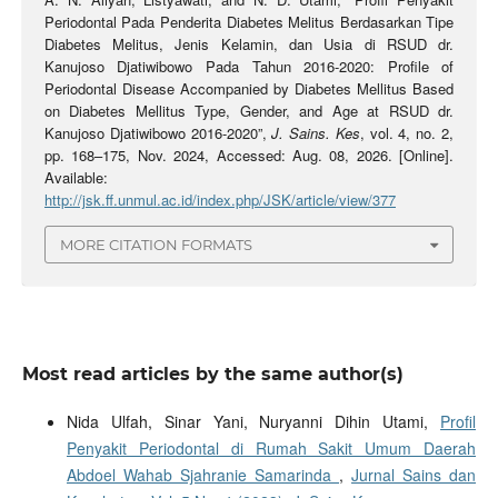
Periodontal Pada Penderita Diabetes Melitus Berdasarkan Tipe
Diabetes Melitus, Jenis Kelamin, dan Usia di RSUD dr.
Kanujoso Djatiwibowo Pada Tahun 2016-2020: Profile of
Periodontal Disease Accompanied by Diabetes Mellitus Based
on Diabetes Mellitus Type, Gender, and Age at RSUD dr.
Kanujoso Djatiwibowo 2016-2020”,
J. Sains. Kes
, vol. 4, no. 2,
pp. 168–175, Nov. 2024, Accessed: Aug. 08, 2026. [Online].
Available:
http://jsk.ff.unmul.ac.id/index.php/JSK/article/view/377
MORE CITATION FORMATS
Most read articles by the same author(s)
Nida Ulfah, Sinar Yani, Nuryanni Dihin Utami,
Profil
Penyakit Periodontal di Rumah Sakit Umum Daerah
Abdoel Wahab Sjahranie Samarinda
,
Jurnal Sains dan