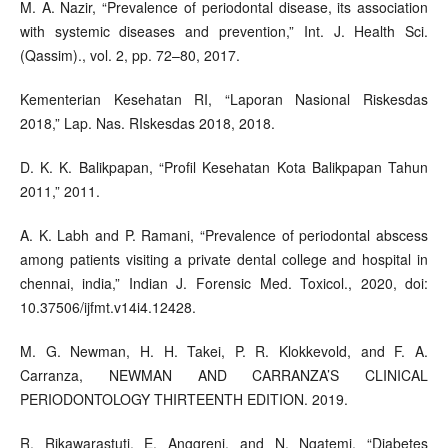
M. A. Nazir, “Prevalence of periodontal disease, its association
with systemic diseases and prevention,” Int. J. Health Sci.
(Qassim)., vol. 2, pp. 72–80, 2017.
Kementerian Kesehatan RI, “Laporan Nasional Riskesdas
2018,” Lap. Nas. RIskesdas 2018, 2018.
D. K. K. Balikpapan, “Profil Kesehatan Kota Balikpapan Tahun
2011,” 2011.
A. K. Labh and P. Ramani, “Prevalence of periodontal abscess
among patients visiting a private dental college and hospital in
chennai, india,” Indian J. Forensic Med. Toxicol., 2020, doi:
10.37506/ijfmt.v14i4.12428.
M. G. Newman, H. H. Takei, P. R. Klokkevold, and F. A.
Carranza, NEWMAN AND CARRANZA’S CLINICAL
PERIODONTOLOGY THIRTEENTH EDITION. 2019.
R. Rikawarastuti, E. Anggreni, and N. Ngatemi, “Diabetes