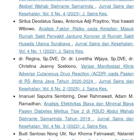
Abdoel Wahab Sjahranie Samarinda
,
Jurnal Sains dan
Kesehatan: Vol. 5 No. 4 (2023): J. Sains Kes.
Sirilus Deodatus Sawu, Antonius Adji Prayitno, Yosi Irawati
Wibowo,
Analisis Faktor Risiko pada Kejadian Masuk
Rumah Sakit Penyakit Jantung Koroner di Rumah Sakit
Husada Utama Surabaya
,
Jurnal Sains dan Kesehatan:
Vol. 4 No. 1 (2022): J. Sains Kes.
dr. Regina, Sp.DVE, Dr. dr. Lorettha Wijaya, Sp.DVE, dr.
Christina Jeanny Soekiono,
Variasi Manifestasi Klinis
Adverse Cutaneous Drug Reaction (ACDR) pada Pasien
di RS Atma Jaya Tahun 2020-2024
,
Jurnal Sains dan
Kesehatan: Vol. 6 No. 2 (2025): J. Sains Kes.
Imanuel Saputra Sembiring, Dewi Rahmawati, Adam M.
Ramadhan,
Analisis Efektivitas Biaya dan Minimal Biaya
Pasien Diabetes Melitus Tipe 2 di RSUD Abdul Wahab
Sjahranie Samarinda Tahun 2019
,
Jurnal Sains dan
Kesehatan: Vol. 4 No. 3 (2022): J. Sains Kes.
Budi Santoso Nong Ulir, Nur Khoma Fatmawati, Nataniel