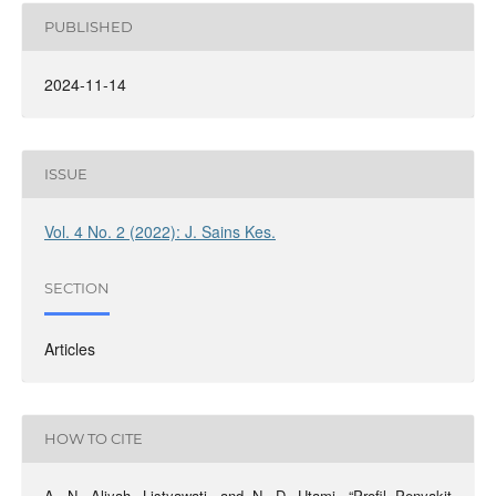
PUBLISHED
2024-11-14
ISSUE
Vol. 4 No. 2 (2022): J. Sains Kes.
SECTION
Articles
HOW TO CITE
A. N. Aliyah, Listyawati, and N. D. Utami, “Profil Penyakit