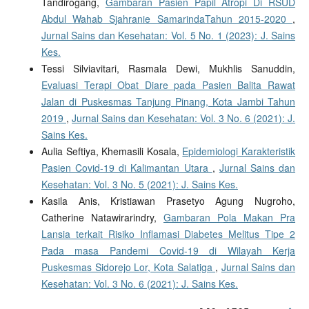
Tandirogang,
Gambaran Pasien Papil Atropi Di RSUD
Abdul Wahab Sjahranie SamarindaTahun 2015-2020
,
Jurnal Sains dan Kesehatan: Vol. 5 No. 1 (2023): J. Sains
Kes.
Tessi Silviavitari, Rasmala Dewi, Mukhlis Sanuddin,
Evaluasi Terapi Obat Diare pada Pasien Balita Rawat
Jalan di Puskesmas Tanjung Pinang, Kota Jambi Tahun
2019
,
Jurnal Sains dan Kesehatan: Vol. 3 No. 6 (2021): J.
Sains Kes.
Aulia Seftiya, Khemasili Kosala,
Epidemiologi Karakteristik
Pasien Covid-19 di Kalimantan Utara
,
Jurnal Sains dan
Kesehatan: Vol. 3 No. 5 (2021): J. Sains Kes.
Kasila Anis, Kristiawan Prasetyo Agung Nugroho,
Catherine Natawirarindry,
Gambaran Pola Makan Pra
Lansia terkait Risiko Inflamasi Diabetes Melitus Tipe 2
Pada masa Pandemi Covid-19 di Wilayah Kerja
Puskesmas Sidorejo Lor, Kota Salatiga
,
Jurnal Sains dan
Kesehatan: Vol. 3 No. 6 (2021): J. Sains Kes.