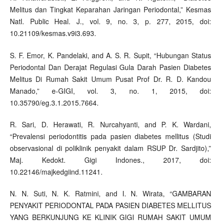
Melitus dan Tingkat Keparahan Jaringan Periodontal,” Kesmas
Natl. Public Heal. J., vol. 9, no. 3, p. 277, 2015, doi:
10.21109/kesmas.v9i3.693.
S. F. Emor, K. Pandelaki, and A. S. R. Supit, “Hubungan Status
Periodontal Dan Derajat Regulasi Gula Darah Pasien Diabetes
Melitus Di Rumah Sakit Umum Pusat Prof Dr. R. D. Kandou
Manado,” e-GIGI, vol. 3, no. 1, 2015, doi:
10.35790/eg.3.1.2015.7664.
R. Sari, D. Herawati, R. Nurcahyanti, and P. K. Wardani,
“Prevalensi periodontitis pada pasien diabetes mellitus (Studi
observasional di poliklinik penyakit dalam RSUP Dr. Sardjito),”
Maj. Kedokt. Gigi Indones., 2017, doi:
10.22146/majkedgiind.11241.
N. N. Suti, N. K. Ratmini, and I. N. Wirata, “GAMBARAN
PENYAKIT PERIODONTAL PADA PASIEN DIABETES MELLITUS
YANG BERKUNJUNG KE KLINIK GIGI RUMAH SAKIT UMUM