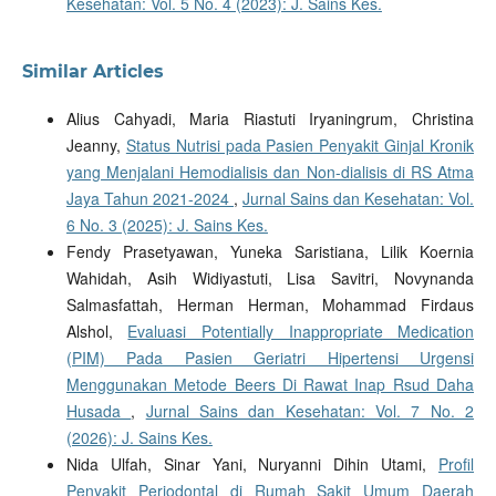
Kesehatan: Vol. 5 No. 4 (2023): J. Sains Kes.
Similar Articles
Alius Cahyadi, Maria Riastuti Iryaningrum, Christina
Jeanny,
Status Nutrisi pada Pasien Penyakit Ginjal Kronik
yang Menjalani Hemodialisis dan Non-dialisis di RS Atma
Jaya Tahun 2021-2024
,
Jurnal Sains dan Kesehatan: Vol.
6 No. 3 (2025): J. Sains Kes.
Fendy Prasetyawan, Yuneka Saristiana, Lilik Koernia
Wahidah, Asih Widiyastuti, Lisa Savitri, Novynanda
Salmasfattah, Herman Herman, Mohammad Firdaus
Alshol,
Evaluasi Potentially Inappropriate Medication
(PIM) Pada Pasien Geriatri Hipertensi Urgensi
Menggunakan Metode Beers Di Rawat Inap Rsud Daha
Husada
,
Jurnal Sains dan Kesehatan: Vol. 7 No. 2
(2026): J. Sains Kes.
Nida Ulfah, Sinar Yani, Nuryanni Dihin Utami,
Profil
Penyakit Periodontal di Rumah Sakit Umum Daerah