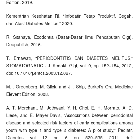
Edition. 2019.
Kementrian Kesehatan RI, “Infodatin Tetap Produktif, Cegah,
dan Atasi Diabetes Melitus,” 2020.
R. Sitanaya, Exodontia (Dasar-Dasar Ilmu Pencabutan Gigi).
Deepublish, 2016.
T. Ernawati, “PERIODONTITIS DAN DIABETES MELITUS,”
STOMATOGNATIC - J. Kedokt. Gigi, vol. 9, pp. 152–154, 2012,
doi: 10.1016/j.entcs.2003.12.027.
M. . Greenberg, M. Glick, and J. . Ship, Burket’s Oral Medicine
Elevent Edition. 2008.
A. T. Merchant, M. Jethwani, Y. H. Choi, E. H. Morrato, A. D.
Liese, and E. Mayer-Davis, “Associations between periodontal
disease and selected risk factors of early complications among
youth with type 1 and type 2 diabetes: A pilot study,” Pediatr.
Diabetes, vol. 12, no. 6, pp. 529–535, 2011, doi: