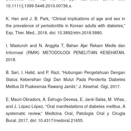
10.1111/j.1399-5448.2010.00736.x.
K. Han and J. B. Park, “Clinical implications of age and sex in
the prevalence of periodontitis in Korean adults with diabetes,”
Exp. Ther. Med., 2018, doi: 10.3892/etm.2018.5880.
I. Masturoh and N. Anggita T, Bahan Ajar Rekam Medis dan
Informasi (RMIK) METODOLOGI PENELITIAN KESEHATAN.
2018.
B. Sari, I. Halid, and P. Razi, “Hubungan Pengetahuan Dengan
Status Kebersihan Gigi Dan Mulut Pada Penderita Diabetes
Melitus Di Puskesmas Rawang Jambi,” J. Kesehat. Gigi, 2017.
E. Mauri-Obradors, A. Estrugo-Devesa, E. Jané-Salas, M. Viñas,
and J. López-López, “Oral manifestations of diabetes mellitus. A
systematic review,” Medicina Oral, Patologia Oral y Cirugia
Bucal. 2017, doi: 10.4317/medoral.21655.