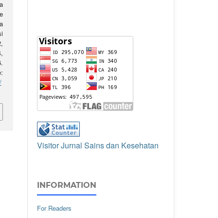
a
e
a
i
2,
,
.
:
/
Visitor Jurnal Sains dan Kesehatan
INFORMATION
For Readers