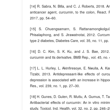
[14] R. Sabra, N. Billa, and C. J. Roberts, 2018. 
anticancer agent, curcumin, to the colon, React. F
2017, pp. 54–60.
[15] S. Chuengsamarn, S. Rattanamongkolgul
Phisalaphong, and S. Jirawatnotai, 2012. Curcumi
type 2 diabetes, Diabetes Care, vol. 35, no. 11, pp
[16] D. C. Kim, S. K. Ku, and J. S. Bae, 2012. A
curcumin and its derivative, BMB Rep., vol. 45, no.
[17] L. L. Hurley, L. Akinfiresoye, E. Nwulia, A. Ka
Tizabi, 2013. Antidepressant-like effects of cu
depression is associated with an increase in hip
Res., vol. 239, no. 1, pp. 27–30.
[18] H. Gunes, D. Gulen, R. Mutlu, A. Gumus, T. Ta
Antibacterial effects of curcumin: An in vitro mini
study, Toxicol. Ind. Health, vol. 32, no. 2, pp. 246–2