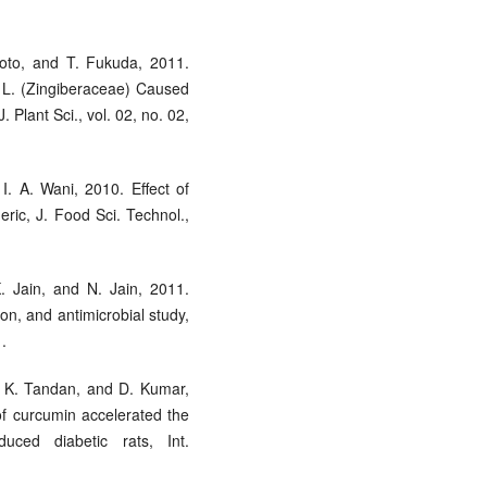
moto, and T. Fukuda, 2011.
 L. (Zingiberaceae) Caused
Plant Sci., vol. 02, no. 02,
I. A. Wani, 2010. Effect of
ric, J. Food Sci. Technol.,
. Jain, and N. Jain, 2011.
on, and antimicrobial study,
.
S. K. Tandan, and D. Kumar,
of curcumin accelerated the
duced diabetic rats, Int.