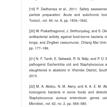
[19] P. Dadhaniya et al., 2011. Safety assessmen
particle preparation: Acute and subchronic tox
Toxicol., vol. 49, no. 8, pp. 1834–1842.
[20] W. Prakatthagomol, J. Sirithunyalug, and S. O
antibacterial activity against food-borne bacteria
longa, and Zingiber cassumunar, Chiang Mai Univ. J
pp. 177–186.
[21] N. F. Tanih, E. Sekwadi, R. N. Ndip, and P. O.
pathogenic Escherichia coli and Staphylococcus a
slaughtered in abattoirs in Vhembe District, South
2015.
[22] M. A. Abdou, N. M. Awny, and A. A. E. M. Ab
toxicogenic bacteria in some foods and detecti
Staphylococcus aureus enterotoxin genes us
Microbiol., vol. 62, no. 2, pp. 569–580.