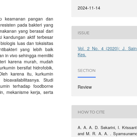
2024-11-14
adap keamanan pangan dan
resisten pada bakteri yang
makanan yang berasal dari
ISSUE
i kandungan aktif terbesar
biologis luas dan toksisitas
Vol. 2 No. 4 (2020): J. Sain
tibakteri yang lebih baik
Kes.
an in vivo sehingga memiliki
akteri karena murah, mudah
kumin bersifat hidrofobik,
SECTION
Oleh karena itu, kurkumin
ioavailabilitasnya. Studi
urkumin terhadap foodborne
Review
in, mekanisme kerja, serta
HOW TO CITE
A. A. A. D. Sekarini, I. Krissant
and M. R. A. A. . Syamsunarno