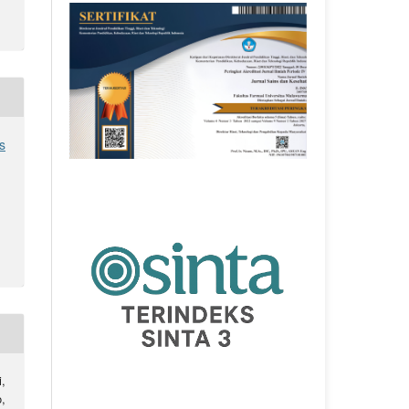
s
i,
,