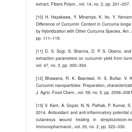
extract, Fibers Polym., vol. 14, no. 2, pp. 201–207.
[10] H. Hayakawa, Y. Minaniya, K. Ito, Y. Yama
Difference of Curcumin Content in Curcuma longa
by Hybridization with Other Curcuma Species, Am. J. 
pp. 111–119.
[11] D. S. Sogi, S. Sharma, D. P. S. Oberoi, and 
extraction parameters on curcumin yield from turme
vol. 47, no. 3, pp. 300–304.
[12] Bhawana, R. K. Basniwal, H. S. Buttar, V. K
Curcumin nanoparticles: Preparation, characterizati
J. Agric. Food Chem., vol. 59, no. 5, pp. 2056–2061
[13] V. Kant, A. Gopal, N. N. Pathak, P. Kumar, 
2014. Antioxidant and anti-inflammatory potential 
cutaneous wound healing in streptozotocin-in
Immunopharmacol., vol. 20, no. 2, pp. 322–330.