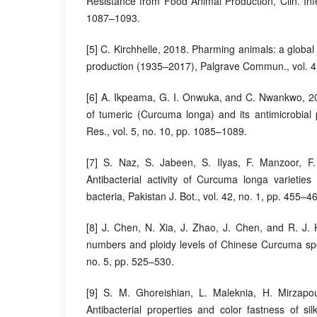
Resistance from Food Animal Production, Clin. Infec
1087–1093.
[5] C. Kirchhelle, 2018. Pharming animals: a global h
production (1935–2017), Palgrave Commun., vol. 4,
[6] A. Ikpeama, G. I. Onwuka, and C. Nwankwo, 20
of tumeric (Curcuma longa) and its antimicrobial p
Res., vol. 5, no. 10, pp. 1085–1089.
[7] S. Naz, S. Jabeen, S. Ilyas, F. Manzoor, F
Antibacterial activity of Curcuma longa varieties 
bacteria, Pakistan J. Bot., vol. 42, no. 1, pp. 455–4
[8] J. Chen, N. Xia, J. Zhao, J. Chen, and R. 
numbers and ploidy levels of Chinese Curcuma spe
no. 5, pp. 525–530.
[9] S. M. Ghoreishian, L. Maleknia, H. Mirzapo
Antibacterial properties and color fastness of sil