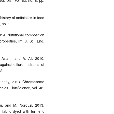
t. Dis., vol. 63, no. 8, pp.
istory of antibiotics in food
 no. 1.
14. Nutritional composition
roperties, Int. J. Sci. Eng.
. Aslam, and A. Ali, 2010.
against different strains of
62.
J. Henny, 2013. Chromosome
cies, HortScience, vol. 48,
ur, and M. Norouzi, 2013.
k fabric dyed with turmeric