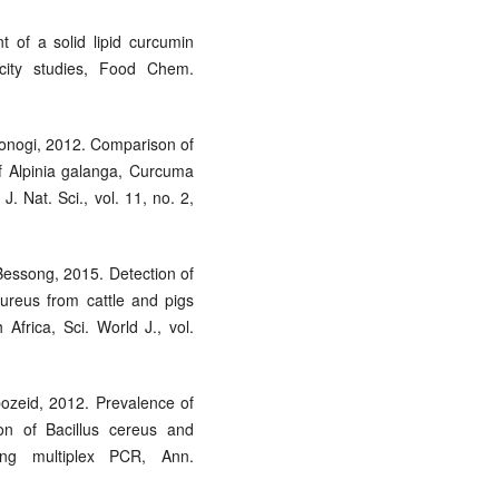
t of a solid lipid curcumin
icity studies, Food Chem.
konogi, 2012. Comparison of
 of Alpinia galanga, Curcuma
. Nat. Sci., vol. 11, no. 2,
 Bessong, 2015. Detection of
ureus from cattle and pigs
 Africa, Sci. World J., vol.
ozeid, 2012. Prevalence of
on of Bacillus cereus and
ing multiplex PCR, Ann.