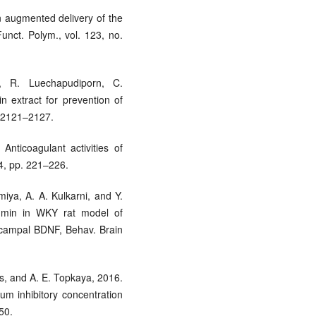
An augmented delivery of the
unct. Polym., vol. 123, no.
, R. Luechapudiporn, C.
n extract for prevention of
. 2121–2127.
nticoagulant activities of
 4, pp. 221–226.
miya, A. A. Kulkarni, and Y.
rcumin in WKY rat model of
pocampal BDNF, Behav. Brain
s, and A. E. Topkaya, 2016.
mum inhibitory concentration
50.