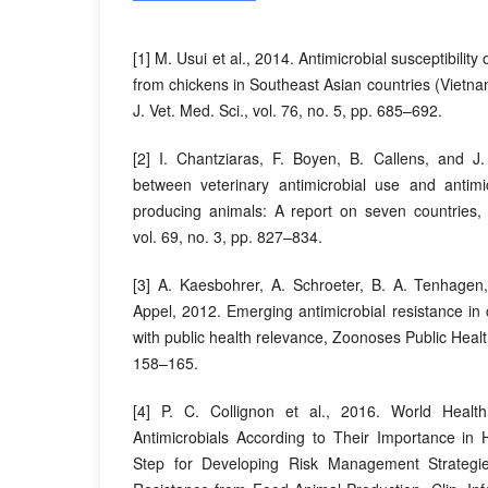
[1] M. Usui et al., 2014. Antimicrobial susceptibility 
from chickens in Southeast Asian countries (Vietna
J. Vet. Med. Sci., vol. 76, no. 5, pp. 685–692.
[2] I. Chantziaras, F. Boyen, B. Callens, and J.
between veterinary antimicrobial use and antimic
producing animals: A report on seven countries, 
vol. 69, no. 3, pp. 827–834.
[3] A. Kaesbohrer, A. Schroeter, B. A. Tenhagen,
Appel, 2012. Emerging antimicrobial resistance in
with public health relevance, Zoonoses Public Healt
158–165.
[4] P. C. Collignon et al., 2016. World Healt
Antimicrobials According to Their Importance in 
Step for Developing Risk Management Strategies