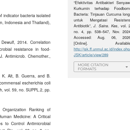
“Efektivitas Antibakteri Senyaw
Kurkumin terhadap Foodborn
Bacteria: Tinjauan Curcuma long
of indicator bacteria isolated
untuk Mengatasi Resistens
m, Indonesia and Thailand),
Antibiotik”,
J. Sains. Kes
, vol. 
no. 4, pp. 538–547, Nov. 2024
Accessed: Aug. 06, 2026
 Dewulf, 2014. Correlation
[Online]. Available
robial resistance in food-
http://jsk.ff.unmul.ac.id/index.php
JSK/article/view/289
J. Antimicrob. Chemother.,
MORE CITATION
FORMATS
 K. Alt, B. Guerra, and B.
 commensal escherichia coli
h, vol. 59, no. SUPPL.2, pp.
h Organization Ranking of
Human Medicine: A Critical
 to Control Antimicrobial