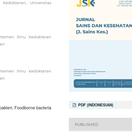
Kedokteran, Universitas
rtemen Ilmu Kedokteran
ran
rtemen Ilmu Kedokteran
ran
PDF (INDONESIAN)
bakteri, Foodborne bacteria
PUBLISHED