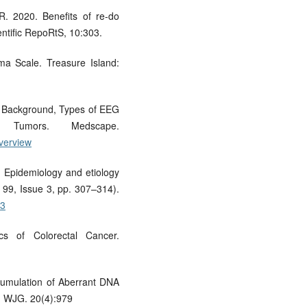
R. 2020. Benefits of re-do
entific RepoRtS, 10:303.
ma Scale. Treasure Island:
, Background, Types of EEG
n Tumors. Medscape.
verview
. Epidemiology and etiology
 99, Issue 3, pp. 307–314).
-3
cs of Colorectal Cancer.
ccumulation of Aberrant DNA
. WJG. 20(4):979