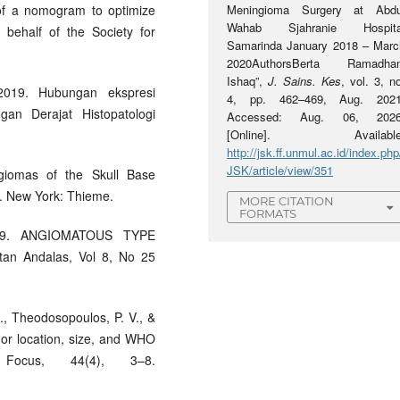
 of a nomogram to optimize
Meningioma Surgery at Abdu
Wahab Sjahranie Hospita
 behalf of the Society for
Samarinda January 2018 – Marc
2020AuthorsBerta Ramadhan
Ishaq”,
J. Sains. Kes
, vol. 3, n
 2019. Hubungan ekspresi
4, pp. 462–469, Aug. 2021
gan Derajat Histopatologi
Accessed: Aug. 06, 2026
[Online]. Available
http://jsk.ff.unmul.ac.id/index.php
JSK/article/view/351
ngiomas of the Skull Base
. New York: Thieme.
MORE CITATION
FORMATS
2019. ANGIOMATOUS TYPE
n Andalas, Vol 8, No 25
K., Theodosopoulos, P. V., &
or location, size, and WHO
 Focus, 44(4), 3–8.