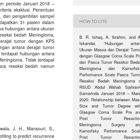
m periode Januari 2018 –
iteria eksklusi. Penentuan
g, dan pengambilan sampel
HOW TO CITE
idapatkan 31 pasien dalam
anya hubungan antara ukuran
seksi bedah Meningioma,
B. R. Ishaq, A. Ibrahim, and A
erajat tumor dengan KPS
Iskandar, “Hubungan antar
ngan antara derajat tumor
Ukuran Massa dan Derajat Tumo
 terdapat hubungan antara
dengan Glasgow Coma Scale Pr
eningioma. Tidak terdapat
dan Pasca Tumor Reseksi Beda
sca reseksi bedah namun
Meningioma dan Karnorfsk
Performance Scale Pasca Tumo
Reseksi Bedah Meningioma d
RSUD Abdul Wahab Sjahrani
Samarinda Januari 2018 – Mare
2020: Relationship between Mas
Size and Tumor Degree wit
Glasgow Coma Scale Pre an
Post Tumor Resectio
Meningioma Surgery an
iwala, J. H., Mansouri, S.,
Karnorfsky Performance Scal
filing to predict recurrence
Post Tumor Resectio