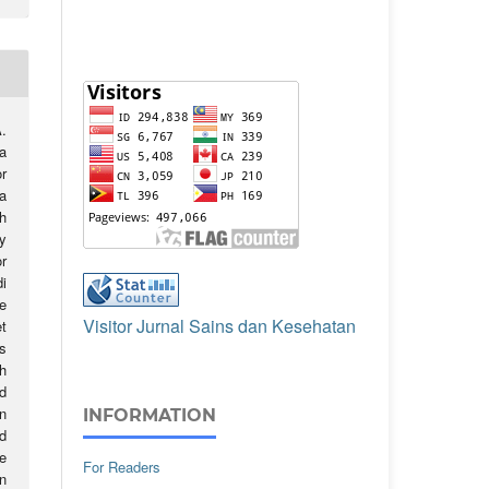
.
a
r
a
h
y
r
i
e
Visitor Jurnal Sains dan Kesehatan
t
s
h
d
n
INFORMATION
d
e
For Readers
n