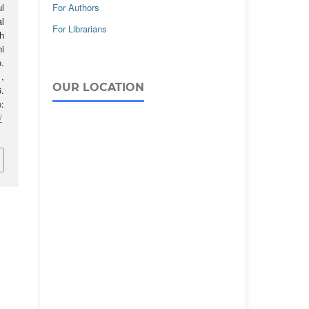
For Authors
l
l
For Librarians
h
i
o.
,
OUR LOCATION
.
:
/