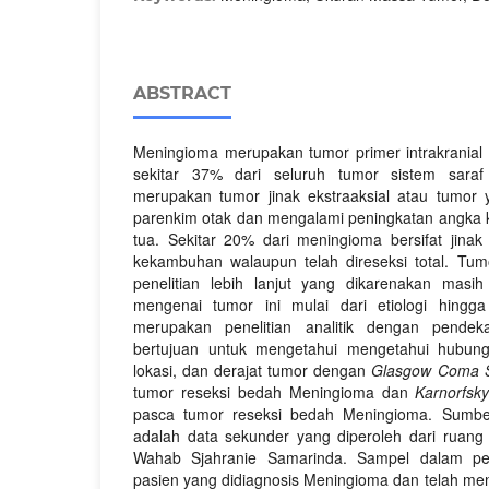
ABSTRACT
Meningioma merupakan tumor primer intrakranial
sekitar 37% dari seluruh tumor sistem saraf
merupakan tumor jinak ekstraaksial atau tumor ya
parenkim otak dan mengalami peningkatan angka k
tua. Sekitar 20% dari meningioma bersifat jin
kekambuhan walaupun telah direseksi total. Tum
penelitian lebih lanjut yang dikarenakan masi
mengenai tumor ini mulai dari etiologi hingga 
merupakan penelitian analitik dengan pendeka
bertujuan untuk mengetahui mengetahui hubun
lokasi, dan derajat tumor dengan
Glasgow Coma S
tumor reseksi bedah Meningioma dan
Karnorfsk
pasca tumor reseksi bedah Meningioma. Sumber
adalah data sekunder yang diperoleh dari rua
Wahab Sjahranie Samarinda. Sampel dalam pen
pasien yang didiagnosis Meningioma dan telah men