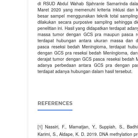
di RSUD Abdul Wahab Sjahranie Samarinda dala
Maret 2020 yang memenuhi kriteria inklusi dan kr
besar sampel menggunakan teknik total samplin
dilakukan secara purposive sampling sehingga d
penelitian ini. Hasil yang didapatkan terdapat ad
massa tumor dengan GCS pra maupun pasca re
terdapat hubungan antara ukuran massa dan d
pasca reseksi bedah Meningioma, terdapat hubu
dengan GCS pra reseksi bedah Meningioma, dan
derajat tumor dengan GCS pasca reseksi bedah M
adanya perbedaan antara GCS pra dengan pa
terdapat adanya hubungan dalam hasil tersebut.
REFERENCES
[1] Nassiri, F., Mamatjan, Y., Suppiah, S., Badh
Karimi, S., Aldape, K. D. 2019. DNA methylation pro