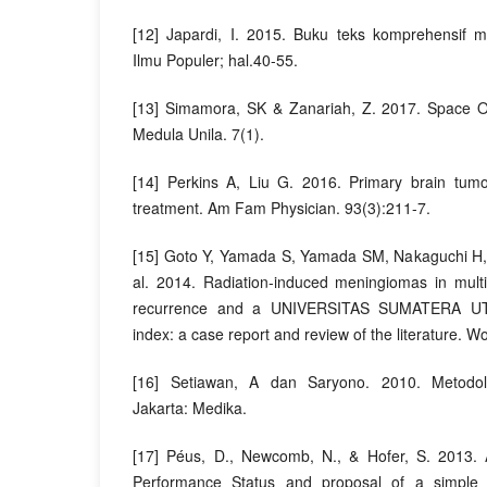
[12] Japardi, I. 2015. Buku teks komprehensif
Ilmu Populer; hal.40-55.
[13] Simamora, SK & Zanariah, Z. 2017. Space O
Medula Unila. 7(1).
[14] Perkins A, Liu G. 2016. Primary brain tumo
treatment. Am Fam Physician. 93(3):211-7.
[15] Goto Y, Yamada S, Yamada SM, Nakaguchi H,
al. 2014. Radiation-induced meningiomas in multi
recurrence and a UNIVERSITAS SUMATERA UTA
index: a case report and review of the literature. W
[16] Setiawan, A dan Saryono. 2010. Metodolo
Jakarta: Medika.
[17] Péus, D., Newcomb, N., & Hofer, S. 2013. 
Performance Status and proposal of a simple a