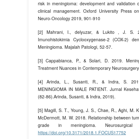
risk in meningioma: development and validation
clinical management. Oxford University Press on
Neuro-Oncology 2019, 901-910
[2] Mahrani, I., delyuzar, & Lukito , J. S.
Imunohistokimia Cyclooxygenase-2 (COX-2) den
Meningioma. Majalah Patologi, 52-57.
[3] Cappabianca, P., & Solari, D. 2019. Meni
Treatment Nuances in Contemporary Neurosurgery
[4] Arinda, L., Susanti, R., & Indra, S. 
MENINGIOMA IN MALE PATIENT. Jurnal Kesehata
(82-86).Arinda, Susanti, & Indra, 2019).
[5] Magill, S. T., Young, J. S., Chae, R., Aghi, M. 
McDermott, M. W. 2018. Relationship between tum
grade in meningioma. Neurosurgical
https://doi.org/10.3171/2018.1.FOCUS17752