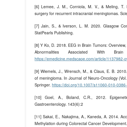
[6] Lemee, J. M., Corniola, M. V., & Meling, T. 
surgery for recurrent intracranial meningiomas. Sci
[7] Jain, S., & Iverson, L. M. 2020. Glasgow Co
StatPearls Publishing.
[8] Y Ko, D. 2018. EEG in Brain Tumors: Overview
Abnormalities Associated With Brai
https://emedicine.medscape.com/article/1137982-o
[9] Wiemels, J., Wrensch, M., & Claus, E. B. 2010
of meningioma. In Journal of Neuro-Oncology (Vol.
Springer.
https://doi.org/10.1007/s11060-010-0386
[10] Goel, A., Boland, C.R., 2012. Epigeneti
Gastroenterology. 143(6):2
[11] Sakai, E., Nakajima, A., Kaneda, A. 2014. A
Methylation during Colorectal Cancer Development