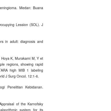
 meningioma. Medan: Buana
ccupying Lession (SOL). J
rs in adult: diagnosis and
 Hoya K, Murakami M, Y et
ple regions, showing rapid
RA high MIB 1 labeling
orld J Surg Oncol. 12:1-6.
gi Penelitian Kebidanan.
Appraisal of the Karnofsky
lgorithmic system for its