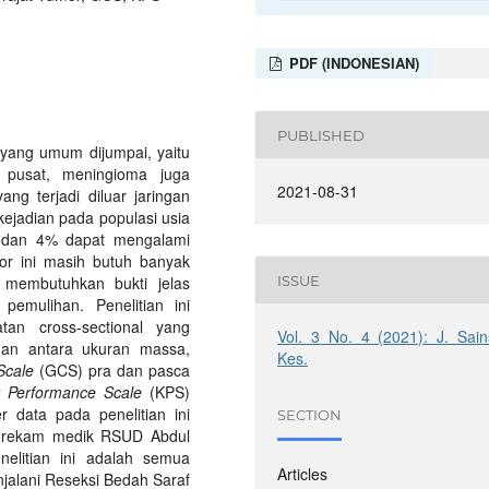
PDF (INDONESIAN)
PUBLISHED
 yang umum dijumpai, yaitu
 pusat, meningioma juga
2021-08-31
ng terjadi diluar jaringan
ejadian pada populasi usia
ak dan 4% dapat mengalami
or ini masih butuh banyak
ISSUE
h membutuhkan bukti jelas
pemulihan. Penelitian ini
tan cross-sectional yang
Vol. 3 No. 4 (2021): J. Sain
gan antara ukuran massa,
Kes.
cale
(GCS) pra dan pasca
y Performance Scale
(KPS)
 data pada penelitian ini
SECTION
ng rekam medik RSUD Abdul
elitian ini adalah semua
Articles
jalani Reseksi Bedah Saraf