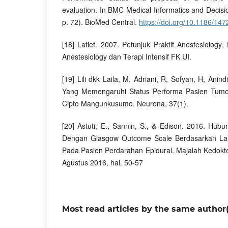
evaluation. In BMC Medical Informatics and Decisio
p. 72). BioMed Central.
https://doi.org/10.1186/14
[18] Latief. 2007. Petunjuk Praktif Anestesiology.
Anestesiology dan Terapi Intensif FK UI.
[19] Lili dkk Laila, M, Adriani, R, Sofyan, H, Anind
Yang Memengaruhi Status Performa Pasien Tumor 
Cipto Mangunkusumo. Neurona, 37(1).
[20] Astuti, E., Sannin, S., & Edison. 2016. H
Dengan Glasgow Outcome Scale Berdasarkan La
Pada Pasien Perdarahan Epidural. Majalah Kedokte
Agustus 2016, hal. 50-57
Most read articles by the same author(