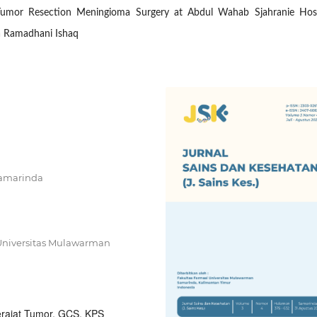
Tumor Resection Meningioma Surgery at Abdul Wahab Sjahranie Hosp
a Ramadhani Ishaq
Samarinda
 Universitas Mulawarman
rajat Tumor, GCS, KPS