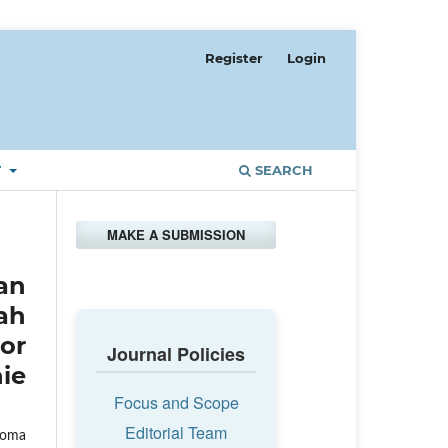
Register
Login
T
SEARCH
MAKE A SUBMISSION
an
ah
or
Journal Policies
ie
Focus and Scope
Editorial Team
ioma