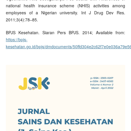
national health insurance scheme (NHIS) activities among
employees of a Nigerian university. Int J Drug Dev Res.
2011;3(4):78–85.
BPJS Kesehatan. Siaran Pers BPJS. 2014; Available from:
https://bpjs-
kesehatan.go.id/bpjs/dmdocuments/50ffd304e2c62f7e0e036a79e5