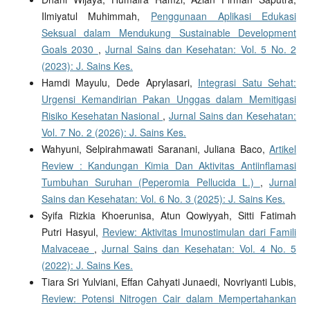
Ilmiyatul Muhimmah,
Penggunaan Aplikasi Edukasi
Seksual dalam Mendukung Sustainable Development
Goals 2030
,
Jurnal Sains dan Kesehatan: Vol. 5 No. 2
(2023): J. Sains Kes.
Hamdi Mayulu, Dede Aprylasari,
Integrasi Satu Sehat:
Urgensi Kemandirian Pakan Unggas dalam Memitigasi
Risiko Kesehatan Nasional
,
Jurnal Sains dan Kesehatan:
Vol. 7 No. 2 (2026): J. Sains Kes.
Wahyuni, Selpirahmawati Saranani, Juliana Baco,
Artikel
Review : Kandungan Kimia Dan Aktivitas Antiinflamasi
Tumbuhan Suruhan (Peperomia Pellucida L.)
,
Jurnal
Sains dan Kesehatan: Vol. 6 No. 3 (2025): J. Sains Kes.
Syifa Rizkia Khoerunisa, Atun Qowiyyah, Sitti Fatimah
Putri Hasyul,
Review: Aktivitas Imunostimulan dari Famili
Malvaceae
,
Jurnal Sains dan Kesehatan: Vol. 4 No. 5
(2022): J. Sains Kes.
Tiara Sri Yulviani, Effan Cahyati Junaedi, Novriyanti Lubis,
Review: Potensi Nitrogen Cair dalam Mempertahankan