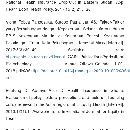
National Health Insurance Drop-Out in Eastern Sudan. Appl
Health Econ Health Policy. 2017;15(2):215–26.
Viona Febya Pangestika, Sutopo Patria Jati AS. Faktor-Faktor
yang Berhubungan dengan Kepesertaan Sektor Informal dalam
BPJS Kesehatan Mandiri di Kelurahan Poncol, Kecamatan
Pekalongan Timur, Kota Pekalongan. J Kesehat Masy [Internet].
2017;5(3):39–49. Available from:
https://gain.fas.usda.gov/Recent
GAIN Publications/Agricultural
Biotechnology Annual_Ottawa_Canada_11-20-
2018.pdf%0A
https://doi.org/10.1016/j.resourpol.2020.101869%0Aht
poli
Boateng D, Awunyor-Vitor D. Health insurance in Ghana:
Evaluation of policy holders’ perceptions and factors influencing
policy renewal in the Volta region. Int J Equity Health [Internet].
2013;12(1):1. Available from: International Journal for Equity in
Health