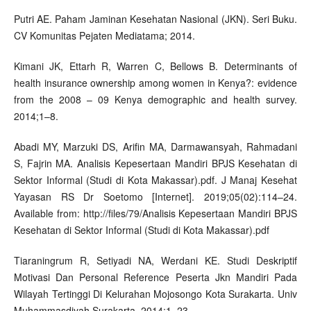
Putri AE. Paham Jaminan Kesehatan Nasional (JKN). Seri Buku.
CV Komunitas Pejaten Mediatama; 2014.
Kimani JK, Ettarh R, Warren C, Bellows B. Determinants of
health insurance ownership among women in Kenya?: evidence
from the 2008 – 09 Kenya demographic and health survey.
2014;1–8.
Abadi MY, Marzuki DS, Arifin MA, Darmawansyah, Rahmadani
S, Fajrin MA. Analisis Kepesertaan Mandiri BPJS Kesehatan di
Sektor Informal (Studi di Kota Makassar).pdf. J Manaj Kesehat
Yayasan RS Dr Soetomo [Internet]. 2019;05(02):114–24.
Available from: http://files/79/Analisis Kepesertaan Mandiri BPJS
Kesehatan di Sektor Informal (Studi di Kota Makassar).pdf
Tiaraningrum R, Setiyadi NA, Werdani KE. Studi Deskriptif
Motivasi Dan Personal Reference Peserta Jkn Mandiri Pada
Wilayah Tertinggi Di Kelurahan Mojosongo Kota Surakarta. Univ
Muhammasdiyah Surakarta. 2014;1–23.