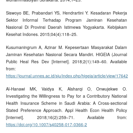
Siswoyo BE, Prabandari YS, Hendrartini Y. Kesadaran Pekerja
Sektor Informal Terhadap Program Jaminan Kesehatan
Nasional Di Provinsi Daerah Istimewa Yogyakarta. Kebijakam
Kesehat Indones. 2015;04(4):118–25.
Kusumaningrum A, Azinar M. Kepesertaan Masyarakat Dalam
Jaminan Kesehatan Nasional Secara Mandiri. HIGEIA (Journal
Public Heal Res Dev [Internet]. 2018;2(1):149–60. Available
from:
https://journal.unnes.ac.id/sju/index.php/higeia/article/view/17642
Al-Hanawi MK, Vaidya K, Alsharqi O, Onwujekwe O.
Investigating the Willingness to Pay for a Contributory National
Health Insurance Scheme in Saudi Arabia: A Cross-sectional
Stated Preference Approach. Appl Health Econ Health Policy
[Internet]. 2018;16(2):259–71. Available from:
https://doi.org/10.1007/s40258-017-0366-2