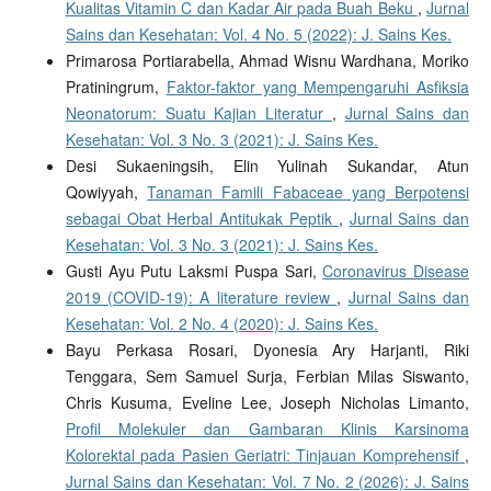
Kualitas Vitamin C dan Kadar Air pada Buah Beku
,
Jurnal
Sains dan Kesehatan: Vol. 4 No. 5 (2022): J. Sains Kes.
Primarosa Portiarabella, Ahmad Wisnu Wardhana, Moriko
Pratiningrum,
Faktor-faktor yang Mempengaruhi Asfiksia
Neonatorum: Suatu Kajian Literatur
,
Jurnal Sains dan
Kesehatan: Vol. 3 No. 3 (2021): J. Sains Kes.
Desi Sukaeningsih, Elin Yulinah Sukandar, Atun
Qowiyyah,
Tanaman Famili Fabaceae yang Berpotensi
sebagai Obat Herbal Antitukak Peptik
,
Jurnal Sains dan
Kesehatan: Vol. 3 No. 3 (2021): J. Sains Kes.
Gusti Ayu Putu Laksmi Puspa Sari,
Coronavirus Disease
2019 (COVID-19): A literature review
,
Jurnal Sains dan
Kesehatan: Vol. 2 No. 4 (2020): J. Sains Kes.
Bayu Perkasa Rosari, Dyonesia Ary Harjanti, Riki
Tenggara, Sem Samuel Surja, Ferbian Milas Siswanto,
Chris Kusuma, Eveline Lee, Joseph Nicholas Limanto,
Profil Molekuler dan Gambaran Klinis Karsinoma
Kolorektal pada Pasien Geriatri: Tinjauan Komprehensif
,
Jurnal Sains dan Kesehatan: Vol. 7 No. 2 (2026): J. Sains