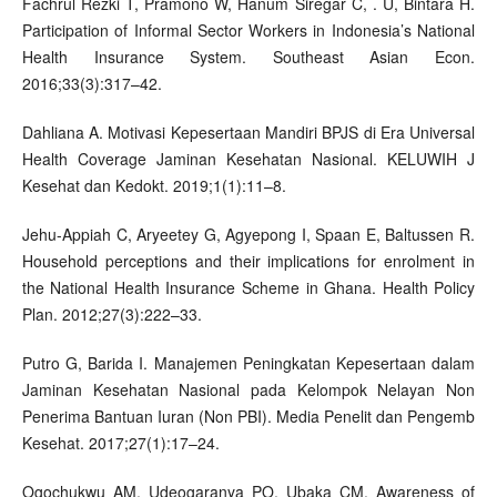
Fachrul Rezki T, Pramono W, Hanum Siregar C, . U, Bintara H.
Participation of Informal Sector Workers in Indonesia’s National
Health Insurance System. Southeast Asian Econ.
2016;33(3):317–42.
Dahliana A. Motivasi Kepesertaan Mandiri BPJS di Era Universal
Health Coverage Jaminan Kesehatan Nasional. KELUWIH J
Kesehat dan Kedokt. 2019;1(1):11–8.
Jehu-Appiah C, Aryeetey G, Agyepong I, Spaan E, Baltussen R.
Household perceptions and their implications for enrolment in
the National Health Insurance Scheme in Ghana. Health Policy
Plan. 2012;27(3):222–33.
Putro G, Barida I. Manajemen Peningkatan Kepesertaan dalam
Jaminan Kesehatan Nasional pada Kelompok Nelayan Non
Penerima Bantuan Iuran (Non PBI). Media Penelit dan Pengemb
Kesehat. 2017;27(1):17–24.
Ogochukwu AM, Udeogaranya PO, Ubaka CM. Awareness of