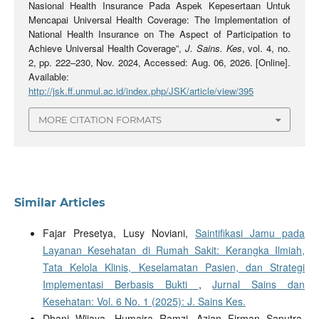
Nasional Health Insurance Pada Aspek Kepesertaan Untuk
Mencapai Universal Health Coverage: The Implementation of
National Health Insurance on The Aspect of Participation to
Achieve Universal Health Coverage”,
J. Sains. Kes
, vol. 4, no.
2, pp. 222–230, Nov. 2024, Accessed: Aug. 06, 2026. [Online].
Available:
http://jsk.ff.unmul.ac.id/index.php/JSK/article/view/395
MORE CITATION FORMATS
Similar Articles
Fajar Presetya, Lusy Noviani,
Saintifikasi Jamu pada
Layanan Kesehatan di Rumah Sakit: Kerangka Ilmiah,
Tata Kelola Klinis, Keselamatan Pasien, dan Strategi
Implementasi Berbasis Bukti
,
Jurnal Sains dan
Kesehatan: Vol. 6 No. 1 (2025): J. Sains Kes.
Dhani Wijaya, Humaira Ramzi, Azian Firman Saputra,