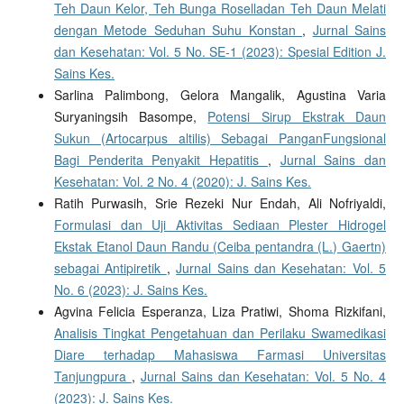
Teh Daun Kelor, Teh Bunga Roselladan Teh Daun Melati
dengan Metode Seduhan Suhu Konstan
,
Jurnal Sains
dan Kesehatan: Vol. 5 No. SE-1 (2023): Spesial Edition J.
Sains Kes.
Sarlina Palimbong, Gelora Mangalik, Agustina Varia
Suryaningsih Basompe,
Potensi Sirup Ekstrak Daun
Sukun (Artocarpus altilis) Sebagai PanganFungsional
Bagi Penderita Penyakit Hepatitis
,
Jurnal Sains dan
Kesehatan: Vol. 2 No. 4 (2020): J. Sains Kes.
Ratih Purwasih, Srie Rezeki Nur Endah, Ali Nofriyaldi,
Formulasi dan Uji Aktivitas Sediaan Plester Hidrogel
Ekstak Etanol Daun Randu (Ceiba pentandra (L.) Gaertn)
sebagai Antipiretik
,
Jurnal Sains dan Kesehatan: Vol. 5
No. 6 (2023): J. Sains Kes.
Agvina Felicia Esperanza, Liza Pratiwi, Shoma Rizkifani,
Analisis Tingkat Pengetahuan dan Perilaku Swamedikasi
Diare terhadap Mahasiswa Farmasi Universitas
Tanjungpura
,
Jurnal Sains dan Kesehatan: Vol. 5 No. 4
(2023): J. Sains Kes.