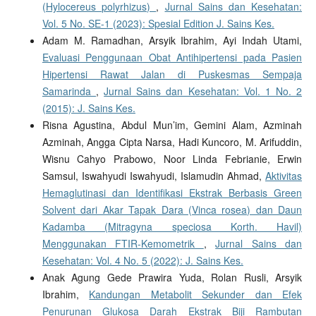
(Hylocereus polyrhizus)
,
Jurnal Sains dan Kesehatan:
Vol. 5 No. SE-1 (2023): Spesial Edition J. Sains Kes.
Adam M. Ramadhan, Arsyik Ibrahim, Ayi Indah Utami,
Evaluasi Penggunaan Obat Antihipertensi pada Pasien
Hipertensi Rawat Jalan di Puskesmas Sempaja
Samarinda
,
Jurnal Sains dan Kesehatan: Vol. 1 No. 2
(2015): J. Sains Kes.
Risna Agustina, Abdul Mun’im, Gemini Alam, Azminah
Azminah, Angga Cipta Narsa, Hadi Kuncoro, M. Arifuddin,
Wisnu Cahyo Prabowo, Noor Linda Febrianie, Erwin
Samsul, Iswahyudi Iswahyudi, Islamudin Ahmad,
Aktivitas
Hemaglutinasi dan Identifikasi Ekstrak Berbasis Green
Solvent dari Akar Tapak Dara (Vinca rosea) dan Daun
Kadamba (Mitragyna speciosa Korth. Havil)
Menggunakan FTIR-Kemometrik
,
Jurnal Sains dan
Kesehatan: Vol. 4 No. 5 (2022): J. Sains Kes.
Anak Agung Gede Prawira Yuda, Rolan Rusli, Arsyik
Ibrahim,
Kandungan Metabolit Sekunder dan Efek
Penurunan Glukosa Darah Ekstrak Biji Rambutan