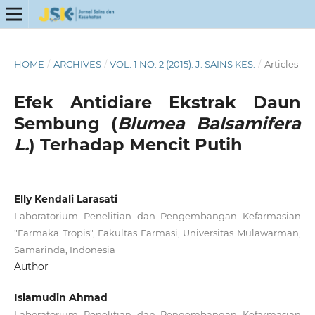
HOME
/
ARCHIVES
/
VOL. 1 NO. 2 (2015): J. SAINS KES.
/
Articles
Efek Antidiare Ekstrak Daun
Sembung (
Blumea Balsamifera
L.
) Terhadap Mencit Putih
Elly Kendali Larasati
Laboratorium Penelitian dan Pengembangan Kefarmasian
"Farmaka Tropis", Fakultas Farmasi, Universitas Mulawarman,
Samarinda, Indonesia
Author
Islamudin Ahmad
Laboratorium Penelitian dan Pengembangan Kefarmasian