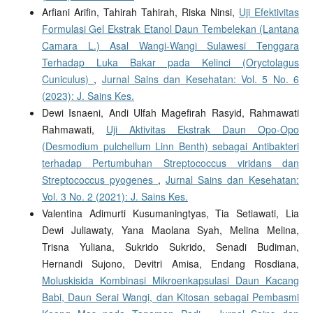
Arfiani Arifin, Tahirah Tahirah, Riska Ninsi,
Uji Efektivitas
Formulasi Gel Ekstrak Etanol Daun Tembelekan (Lantana
Camara L.) Asal Wangi-Wangi Sulawesi Tenggara
Terhadap Luka Bakar pada Kelinci (Oryctolagus
Cuniculus)
,
Jurnal Sains dan Kesehatan: Vol. 5 No. 6
(2023): J. Sains Kes.
Dewi Isnaeni, Andi Ulfah Magefirah Rasyid, Rahmawati
Rahmawati,
Uji Aktivitas Ekstrak Daun Opo-Opo
(Desmodium pulchellum Linn Benth) sebagai Antibakteri
terhadap Pertumbuhan Streptococcus viridans dan
Streptococcus pyogenes
,
Jurnal Sains dan Kesehatan:
Vol. 3 No. 2 (2021): J. Sains Kes.
Valentina Adimurti Kusumaningtyas, Tia Setiawati, Lia
Dewi Juliawaty, Yana Maolana Syah, Melina Melina,
Trisna Yuliana, Sukrido Sukrido, Senadi Budiman,
Hernandi Sujono, Devitri Amisa, Endang Rosdiana,
Moluskisida Kombinasi Mikroenkapsulasi Daun Kacang
Babi, Daun Serai Wangi, dan Kitosan sebagai Pembasmi