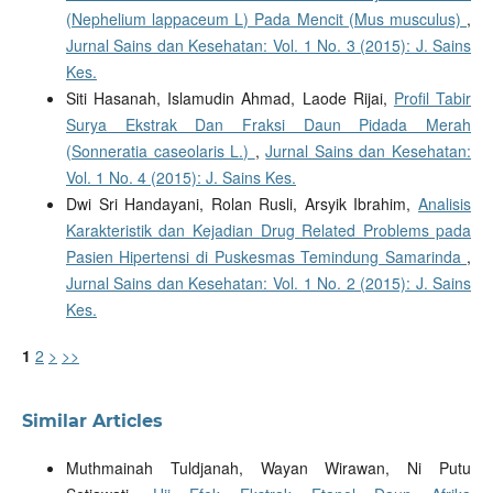
(Nephelium lappaceum L) Pada Mencit (Mus musculus)
,
Jurnal Sains dan Kesehatan: Vol. 1 No. 3 (2015): J. Sains
Kes.
Siti Hasanah, Islamudin Ahmad, Laode Rijai,
Profil Tabir
Surya Ekstrak Dan Fraksi Daun Pidada Merah
(Sonneratia caseolaris L.)
,
Jurnal Sains dan Kesehatan:
Vol. 1 No. 4 (2015): J. Sains Kes.
Dwi Sri Handayani, Rolan Rusli, Arsyik Ibrahim,
Analisis
Karakteristik dan Kejadian Drug Related Problems pada
Pasien Hipertensi di Puskesmas Temindung Samarinda
,
Jurnal Sains dan Kesehatan: Vol. 1 No. 2 (2015): J. Sains
Kes.
1
2
>
>>
Similar Articles
Muthmainah Tuldjanah, Wayan Wirawan, Ni Putu