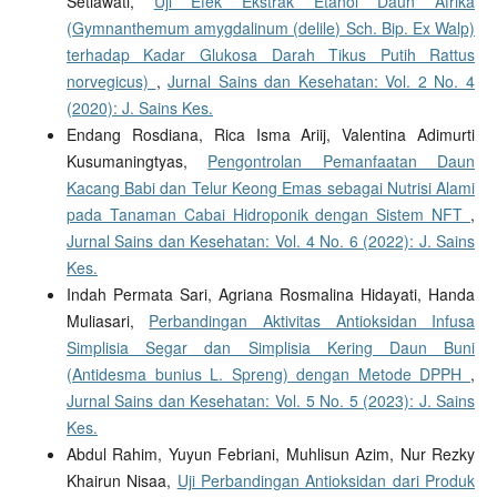
Setiawati,
Uji Efek Ekstrak Etanol Daun Afrika
(Gymnanthemum amygdalinum (delile) Sch. Bip. Ex Walp)
terhadap Kadar Glukosa Darah Tikus Putih Rattus
norvegicus)
,
Jurnal Sains dan Kesehatan: Vol. 2 No. 4
(2020): J. Sains Kes.
Endang Rosdiana, Rica Isma Ariij, Valentina Adimurti
Kusumaningtyas,
Pengontrolan Pemanfaatan Daun
Kacang Babi dan Telur Keong Emas sebagai Nutrisi Alami
pada Tanaman Cabai Hidroponik dengan Sistem NFT
,
Jurnal Sains dan Kesehatan: Vol. 4 No. 6 (2022): J. Sains
Kes.
Indah Permata Sari, Agriana Rosmalina Hidayati, Handa
Muliasari,
Perbandingan Aktivitas Antioksidan Infusa
Simplisia Segar dan Simplisia Kering Daun Buni
(Antidesma bunius L. Spreng) dengan Metode DPPH
,
Jurnal Sains dan Kesehatan: Vol. 5 No. 5 (2023): J. Sains
Kes.
Abdul Rahim, Yuyun Febriani, Muhlisun Azim, Nur Rezky
Khairun Nisaa,
Uji Perbandingan Antioksidan dari Produk