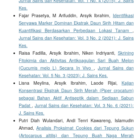
Jurnal Sains dan Kesehatan: Vol. 1 No. 4 (2015): J. Sains
Kes.
Fajar Prasetya, M Arifuddin, Arsyik Ibrahim,
Identifikasi
Senyawa Marker Dominan Ekstrak Daun Sirih Hitam dan
Kuantifikasi Berdasarkan Perbedaan Lokasi Tanam
,
Jurnal Sains dan Kesehatan: Vol. 3 No. 2 (2021): J. Sains
Kes.
Raisa Fadilla, Arsyik Ibrahim, Niken Indriyanti,
Skrining
Fitokimia dan Aktivitas Antikoagulan Sari Buah Melon
(Cucumis melo L) Secara In Vivo
,
Jurnal Sains dan
Kesehatan: Vol. 5 No. 3 (2023): J. Sains Kes.
Lisna Meylina, Arsyik Ibrahim, Laode Rijai,
Kajian
Konsentrasi Ekstrak Daun Sirih Merah (Piper crocatum)
sebagai Bahan Aktif Antiseptik dalam Sediaan Sabun
Padat
,
Jurnal Sains dan Kesehatan: Vol. 3 No. 6 (2021):
J. Sains Kes.
Putri Diah Wulandari, Andi Tenri Kawareng, Islamudin
Ahmad,
Analisis Proksimat Cookies dari Tepung Sukun
(Artocarpus altilis) dan Tepung Buah Naga Merah