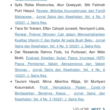
Syifa Rizkia Khoerunisa, Atun Qowiyyah, Sitti Fatimah
Putri Hasyul,
Review: Aktivitas Imunostimulan dari Famili
Malvaceae
,
Jurnal Sains dan Kesehatan: Vol. 4 No. 5
(2022): J. Sains Kes.
Tiara Sri Yulviani, Effan Cahyati Junaedi, Novriyanti Lubis,
Review: Potensi Nitrogen Cair dalam Mempertahankan
Kualitas Vitamin C dan Kadar Air pada Buah Beku
,
Jurnal
Sains dan Kesehatan: Vol. 4 No. 5 (2022): J. Sains Kes.
Dwi Rieswinda Rahma Fiola, Ira Purbosari, Asri Wido
Mukti,
Evaluasi Kejadian Ikutan Pasca Imunisasi (KIPI)
Pasca Pemberian Vaksin Astrazenecca dan Vaksin
Sinovac
,
Jurnal Sains dan Kesehatan: Vol. 4 No. 6
(2022): J. Sains Kes.
Taureni Hayati, Mirna Albertina Wijaja, Sri Murtiyani
Kusumastuti,
Profil Hematologi Pasien Covid-19
Berdasarkan Beratnya Kasus
,
Jurnal Sains dan
Kesehatan: Vol. 4 No. 3 (2022): J. Sains Kes.
1-10 of 98
NEXT