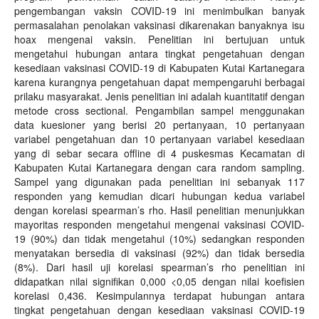
pengembangan vaksin COVID-19 ini menimbulkan banyak
permasalahan penolakan vaksinasi dikarenakan banyaknya isu
hoax mengenai vaksin. Penelitian ini bertujuan untuk
mengetahui hubungan antara tingkat pengetahuan dengan
kesediaan vaksinasi COVID-19 di Kabupaten Kutai Kartanegara
karena kurangnya pengetahuan dapat mempengaruhi berbagai
prilaku masyarakat. Jenis penelitian ini adalah kuantitatif dengan
metode cross sectional. Pengambilan sampel menggunakan
data kuesioner yang berisi 20 pertanyaan, 10 pertanyaan
variabel pengetahuan dan 10 pertanyaan variabel kesediaan
yang di sebar secara offline di 4 puskesmas Kecamatan di
Kabupaten Kutai Kartanegara dengan cara random sampling.
Sampel yang digunakan pada penelitian ini sebanyak 117
responden yang kemudian dicari hubungan kedua variabel
dengan korelasi spearman’s rho. Hasil penelitian menunjukkan
mayoritas responden mengetahui mengenai vaksinasi COVID-
19 (90%) dan tidak mengetahui (10%) sedangkan responden
menyatakan bersedia di vaksinasi (92%) dan tidak bersedia
(8%). Dari hasil uji korelasi spearman’s rho penelitian ini
didapatkan nilai signifikan 0,000 <0,05 dengan nilai koefisien
korelasi 0,436. Kesimpulannya terdapat hubungan antara
tingkat pengetahuan dengan kesediaan vaksinasi COVID-19