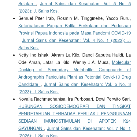
Selatan
,
Jurnal Sains dan Kesehatan: Vol. 5 No. 5
(2023): J. Sains Kes.
Semuel Piter Irab, Rosmin M. Tingginehe, Yacob Ruru,
Keterbatasan Pangan Balita Perkotaan dan Pedesaan
Provinsi Papua Indonesia pada Masa Pandemi COVID-19
,
Jurnal Sains dan Kesehatan: Vol. 4 No. 1 (2022): J.
Sains Kes.
Netty Ino Ishak, Akram La Kilo, Dandi Saputra Halidi, La
Ode Aman, Jafar La Kilo, Wenny J.A. Musa,
Molecular
Docking of Secondary Metabolite Compounds of
Andrographis Paniculata Plant as Potential Covid-19 Drug
Candidate
,
Jurnal Sains dan Kesehatan: Vol. 5 No. 3
(2023): J. Sains Kes.
Novalia Rachmadhanisa, Ira Purbosari, Dewi Perwito Sari,
HUBUNGAN SOSIODEMOGRAFI DAN TINGKAT
PENGETAHUAN TERHADAP PERILAKU PENGGUNAAN
SEDIAAN IMUNOSTIMULAN DI APOTEK K24
GAYUNGAN
,
Jurnal Sains dan Kesehatan: Vol. 7 No. 1
(2026): J. Sains Kes.