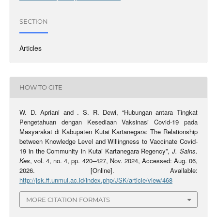
SECTION
Articles
HOW TO CITE
W. D. Apriani and . S. R. Dewi, “Hubungan antara Tingkat
Pengetahuan dengan Kesediaan Vaksinasi Covid-19 pada
Masyarakat di Kabupaten Kutai Kartanegara: The Relationship
between Knowledge Level and Willingness to Vaccinate Covid-
19 in the Community in Kutai Kartanegara Regency”,
J. Sains.
Kes
, vol. 4, no. 4, pp. 420–427, Nov. 2024, Accessed: Aug. 06,
2026. [Online]. Available:
http://jsk.ff.unmul.ac.id/index.php/JSK/article/view/468
MORE CITATION FORMATS