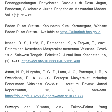
Penanggunalangan Penyebaran Covid-19 di Desa Jagan,
Bandosari, Sukohardjo. Jurnal Pengabdian Masyarakat Madani.
Vol. 1(1): 75 – 82
Badan Pusat Statistik Kabupaten Kutai Kartanegara, Website
Badan Pusat Statistik, Available at
https://kukarkab.bps.go.id
Ichsan, D. S., Hafid, F., Ramadhan, K., & Taqwin, T., 2021.
Determinan Kesediaan Masyarakat menerima Vaksinasi Covid-
19 di Sulawesi Tengah. Poltekita?: Jurnal Ilmu Kesehatan, 15,
(1), 1–11.
https://doi.org/10.33860/jik.v15i1.430
Astuti, N. P., Nugroho, E. G. Z., Lattu, J. C., Potempu, I. R., &
Swandana, D. A. (2021). Persepsi Masyarakat terhadap
Penerimaan Vaksinasi Covid-19: Literature Review. Jurnal
Keperawatan, 13, (3), 569–580.
https://doi.org/10.32583/keperawatan.v13i3.1363
Suwaryo dan Yuwono, 2017. Faktor–Faktor Yang