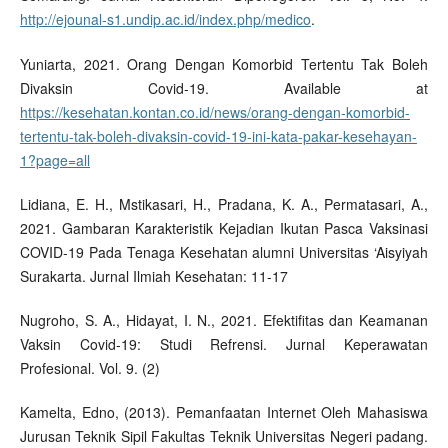
http://ejounal-s1.undip.ac.id/index.php/medico
.
Yuniarta, 2021. Orang Dengan Komorbid Tertentu Tak Boleh
Divaksin Covid-19. Available at
https://kesehatan.kontan.co.id/news/orang-dengan-komorbid-
tertentu-tak-boleh-divaksin-covid-19-ini-kata-pakar-kesehayan-
1?page=all
Lidiana, E. H., Mstikasari, H., Pradana, K. A., Permatasari, A.,
2021. Gambaran Karakteristik Kejadian Ikutan Pasca Vaksinasi
COVID-19 Pada Tenaga Kesehatan alumni Universitas ‘Aisyiyah
Surakarta. Jurnal Ilmiah Kesehatan: 11-17
Nugroho, S. A., Hidayat, I. N., 2021. Efektifitas dan Keamanan
Vaksin Covid-19: Studi Refrensi. Jurnal Keperawatan
Profesional. Vol. 9. (2)
Kamelta, Edno, (2013). Pemanfaatan Internet Oleh Mahasiswa
Jurusan Teknik Sipil Fakultas Teknik Universitas Negeri padang.