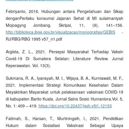
Febriyanto, 2016. Hubungan antara Pengetahuan dan Sikap
denganPerilaku konsumsi Jajanan Sehat di MI sulaimaniyah
Mojoagyng Jombang. Skripsi, 11, (9), 141–156.
http://biblioteca.ibge.gov.br/visualizacao/monografias/GEBIS
-
RJ/RBG/RBG 1995 v57_n1.pdf
Argista, Z. L., 2021. Persepsi Masyarakat Terhadap Vaksin
Covid-19 Di Sumatera Selatan: Literature Review. Jurnal
Keperawatan. Vol. 13(3).
Sukmana, R. A., Iyansyah, M. I., Wijaya, B. A., Kurniawati, M. F.,
2021. Implementasi Strategi Komunikaso Kesehatan Dalam
Meyakinkan Mayarakat untuk pelaksanaan vaksinasi COVID-19
di kabupaten Barito Kuala. Jurnal Sains Sosio Humaniora.Vol. 5,
No. 1: 409 – 419.
https://doi.org/10.22437/jssh.v5i1.12153
Fatimah, S., Harsan, T., Murtiningsih, I., 2021. Pendidikan
Hukum dalam Sosialiasi Vaksinasi Sebagai Upaya