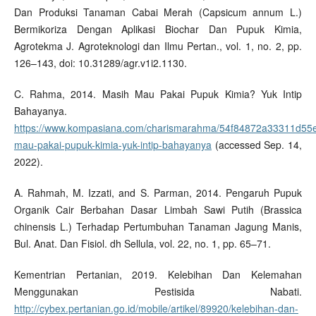
Dan Produksi Tanaman Cabai Merah (Capsicum annum L.)
Bermikoriza Dengan Aplikasi Biochar Dan Pupuk Kimia,
Agrotekma J. Agroteknologi dan Ilmu Pertan., vol. 1, no. 2, pp.
126–143, doi: 10.31289/agr.v1i2.1130.
C. Rahma, 2014. Masih Mau Pakai Pupuk Kimia? Yuk Intip
Bahayanya.
https://www.kompasiana.com/charismarahma/54f84872a33311d55
mau-pakai-pupuk-kimia-yuk-intip-bahayanya
(accessed Sep. 14,
2022).
A. Rahmah, M. Izzati, and S. Parman, 2014. Pengaruh Pupuk
Organik Cair Berbahan Dasar Limbah Sawi Putih (Brassica
chinensis L.) Terhadap Pertumbuhan Tanaman Jagung Manis,
Bul. Anat. Dan Fisiol. dh Sellula, vol. 22, no. 1, pp. 65–71.
Kementrian Pertanian, 2019. Kelebihan Dan Kelemahan
Menggunakan Pestisida Nabati.
http://cybex.pertanian.go.id/mobile/artikel/89920/kelebihan-dan-