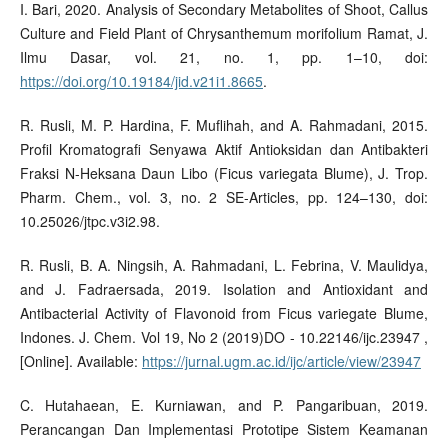
I. Bari, 2020. Analysis of Secondary Metabolites of Shoot, Callus
Culture and Field Plant of Chrysanthemum morifolium Ramat, J.
Ilmu Dasar, vol. 21, no. 1, pp. 1–10, doi:
https://doi.org/10.19184/jid.v21i1.8665
.
R. Rusli, M. P. Hardina, F. Muflihah, and A. Rahmadani, 2015.
Profil Kromatografi Senyawa Aktif Antioksidan dan Antibakteri
Fraksi N-Heksana Daun Libo (Ficus variegata Blume), J. Trop.
Pharm. Chem., vol. 3, no. 2 SE-Articles, pp. 124–130, doi:
10.25026/jtpc.v3i2.98.
R. Rusli, B. A. Ningsih, A. Rahmadani, L. Febrina, V. Maulidya,
and J. Fadraersada, 2019. Isolation and Antioxidant and
Antibacterial Activity of Flavonoid from Ficus variegate Blume,
Indones. J. Chem. Vol 19, No 2 (2019)DO - 10.22146/ijc.23947 ,
[Online]. Available:
https://jurnal.ugm.ac.id/ijc/article/view/23947
C. Hutahaean, E. Kurniawan, and P. Pangaribuan, 2019.
Perancangan Dan Implementasi Prototipe Sistem Keamanan