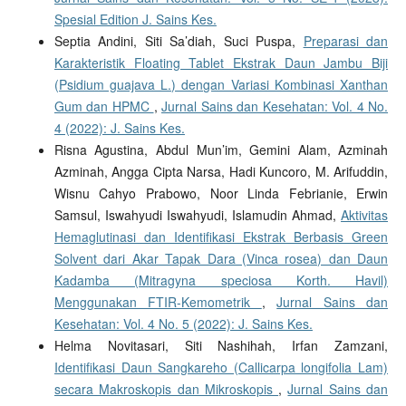
Spesial Edition J. Sains Kes.
Septia Andini, Siti Sa’diah, Suci Puspa,
Preparasi dan
Karakteristik Floating Tablet Ekstrak Daun Jambu Biji
(Psidium guajava L.) dengan Variasi Kombinasi Xanthan
Gum dan HPMC
,
Jurnal Sains dan Kesehatan: Vol. 4 No.
4 (2022): J. Sains Kes.
Risna Agustina, Abdul Mun’im, Gemini Alam, Azminah
Azminah, Angga Cipta Narsa, Hadi Kuncoro, M. Arifuddin,
Wisnu Cahyo Prabowo, Noor Linda Febrianie, Erwin
Samsul, Iswahyudi Iswahyudi, Islamudin Ahmad,
Aktivitas
Hemaglutinasi dan Identifikasi Ekstrak Berbasis Green
Solvent dari Akar Tapak Dara (Vinca rosea) dan Daun
Kadamba (Mitragyna speciosa Korth. Havil)
Menggunakan FTIR-Kemometrik
,
Jurnal Sains dan
Kesehatan: Vol. 4 No. 5 (2022): J. Sains Kes.
Helma Novitasari, Siti Nashihah, Irfan Zamzani,
Identifikasi Daun Sangkareho (Callicarpa longifolia Lam)
secara Makroskopis dan Mikroskopis
,
Jurnal Sains dan