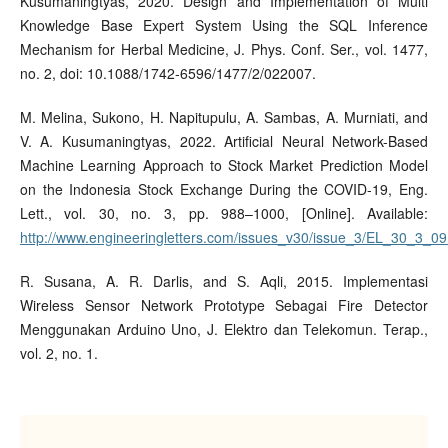
Kusumaningtyas, 2020. Design and Implementation of Multi
Knowledge Base Expert System Using the SQL Inference
Mechanism for Herbal Medicine, J. Phys. Conf. Ser., vol. 1477,
no. 2, doi: 10.1088/1742-6596/1477/2/022007.
M. Melina, Sukono, H. Napitupulu, A. Sambas, A. Murniati, and
V. A. Kusumaningtyas, 2022. Artificial Neural Network-Based
Machine Learning Approach to Stock Market Prediction Model
on the Indonesia Stock Exchange During the COVID-19, Eng.
Lett., vol. 30, no. 3, pp. 988–1000, [Online]. Available:
http://www.engineeringletters.com/issues_v30/issue_3/EL_30_3_09
R. Susana, A. R. Darlis, and S. Aqli, 2015. Implementasi
Wireless Sensor Network Prototype Sebagai Fire Detector
Menggunakan Arduino Uno, J. Elektro dan Telekomun. Terap.,
vol. 2, no. 1.