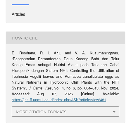
Articles
HOW TO CITE
E. Rosdiana, R. I. Ariij, and V. A. Kusumaningtyas,
“Pengontrolan Pemanfaatan Daun Kacang Babi dan Telur
Keong Emas sebagai Nutrisi Alami pada Tanaman Cabai
Hidroponik dengan Sistem NFT: Controlling the Utilization of
Tephrosia vogelii leaves and Pomacea canaliculata eggs as
Natural Nutrients in Hydroponic Chili Plants with the NFT
System”,
J. Sains. Kes
, vol. 4, no. 6, pp. 604–613, Nov. 2024,
Accessed: Aug. 07, 2026. [Online]. Available:
https://jsk.ff.unmul.ac.id/index.php/JSK/article/view/481
MORE CITATION FORMATS