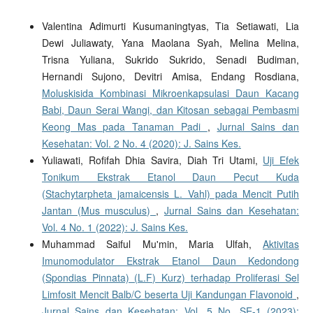
Valentina Adimurti Kusumaningtyas, Tia Setiawati, Lia
Dewi Juliawaty, Yana Maolana Syah, Melina Melina,
Trisna Yuliana, Sukrido Sukrido, Senadi Budiman,
Hernandi Sujono, Devitri Amisa, Endang Rosdiana,
Moluskisida Kombinasi Mikroenkapsulasi Daun Kacang
Babi, Daun Serai Wangi, dan Kitosan sebagai Pembasmi
Keong Mas pada Tanaman Padi
,
Jurnal Sains dan
Kesehatan: Vol. 2 No. 4 (2020): J. Sains Kes.
Yuliawati, Rofifah Dhia Savira, Diah Tri Utami,
Uji Efek
Tonikum Ekstrak Etanol Daun Pecut Kuda
(Stachytarpheta jamaicensis L. Vahl) pada Mencit Putih
Jantan (Mus musculus)
,
Jurnal Sains dan Kesehatan:
Vol. 4 No. 1 (2022): J. Sains Kes.
Muhammad Saiful Mu'min, Maria Ulfah,
Aktivitas
Imunomodulator Ekstrak Etanol Daun Kedondong
(Spondias Pinnata) (L.F) Kurz) terhadap Proliferasi Sel
Limfosit Mencit Balb/C beserta Uji Kandungan Flavonoid
,
Jurnal Sains dan Kesehatan: Vol. 5 No. SE-1 (2023):