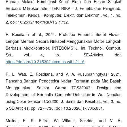
Rumah Melalui Kombinasi Kunci Pintu Dan Pesan Singkat
Berbasis Mikrokontroler, TEKTRIKA - J. Penelit. dan Pengemb.
Telekomun. Kendali, Komputer, Elektr. dan Elektron., vol. 1, no.
2, doi: 10.25124/tektrika.v1i2.1752.
E. Rosdiana et al., 2021. Prototipe Penentu Sudut Elevasi
Lengan Meriam Secara Nirkabel Menggunakan Motor Langkah
Berbasis Mikrokontroler, INTECOMS J. Inf. Technol. Comput.
Sci., vol. 4, no. 1 SE-Articles, doi:
https://doi.org/10.31539/intecoms.v4i1.2116
.
R. L. Wati, E. Rosdiana, and V. A. Kusumaningtyas, 2021.
Rancang Bangun Pendeteksi Kadar Formalin pada Mie Basah
Menggunakan Sensor Warna TCS3200?: Design and
Development of Formalin Contents Detection in Wet Noodles
using Color Sensor TCS3200, J. Sains dan Kesehat., vol. 3, no.
5 SE-Articles, pp. 727–736, doi: 10.25026/jsk.v3i5.831.
Melina, E. K. Putra, W. Witanti, Sukrido, and V. A.