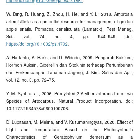
http://dx.doi.org/10.23960/jat.v4i2.1861
.
W. Ding, R. Huang, Z. Zhou, H. He, and Y. Li, 2018. Ambrosia
artemisiifolia as a potential resource for management of golden
apple snails, Pomacea canaliculata (Lamarck), Pest Manag.
Sci., vol. 74, no. 4, pp. 944–949, doi:
https://doi.org/10.1002/ps.4792
.
A. Hartanto, A. Haris, and D. Widodo, 2009. Pengaruh Kalsium,
Hormon Auksin, Giberellin dan Sitokinin terhadap Pertumbuhan
dan Perkembangan Tanaman Jagung, J. Kim. Sains dan Apl.,
vol. 12, no. 3, pp. 72–75.
Y. M. Syah et al., 2006. Prenylated 2-Arylbenzofurans from Two
Species of Artocarpus, Natural Product Incorporation. doi:
10.1177/1934578x0600100706.
D. Lupitasari, M. Melina, and V. Kusumaningtyas, 2020. Effect of
Light and Temperature Based on the Photosynthetic
Characteristics of Ceratophyllum demersum as a