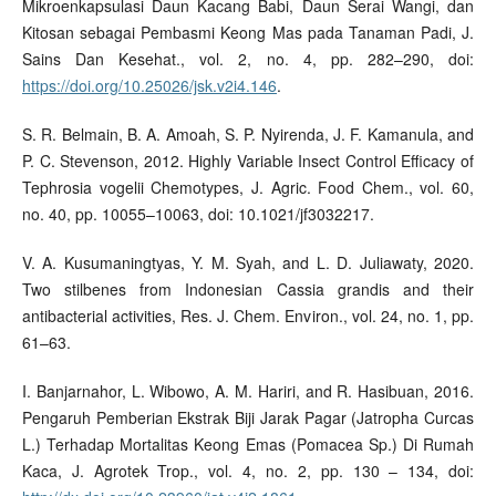
Mikroenkapsulasi Daun Kacang Babi, Daun Serai Wangi, dan
Kitosan sebagai Pembasmi Keong Mas pada Tanaman Padi, J.
Sains Dan Kesehat., vol. 2, no. 4, pp. 282–290, doi:
https://doi.org/10.25026/jsk.v2i4.146
.
S. R. Belmain, B. A. Amoah, S. P. Nyirenda, J. F. Kamanula, and
P. C. Stevenson, 2012. Highly Variable Insect Control Efficacy of
Tephrosia vogelii Chemotypes, J. Agric. Food Chem., vol. 60,
no. 40, pp. 10055–10063, doi: 10.1021/jf3032217.
V. A. Kusumaningtyas, Y. M. Syah, and L. D. Juliawaty, 2020.
Two stilbenes from Indonesian Cassia grandis and their
antibacterial activities, Res. J. Chem. Environ., vol. 24, no. 1, pp.
61–63.
I. Banjarnahor, L. Wibowo, A. M. Hariri, and R. Hasibuan, 2016.
Pengaruh Pemberian Ekstrak Biji Jarak Pagar (Jatropha Curcas
L.) Terhadap Mortalitas Keong Emas (Pomacea Sp.) Di Rumah
Kaca, J. Agrotek Trop., vol. 4, no. 2, pp. 130 – 134, doi: