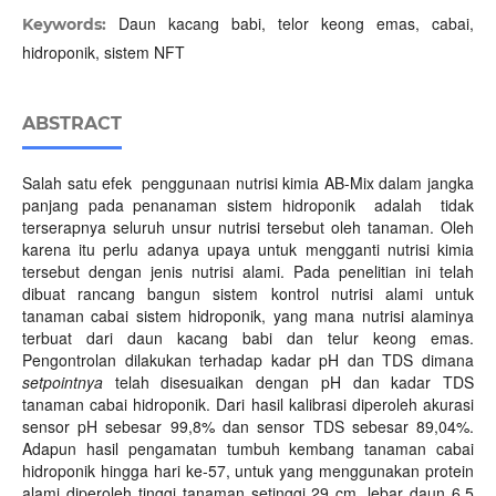
Daun kacang babi, telor keong emas, cabai,
Keywords:
hidroponik, sistem NFT
ABSTRACT
Salah satu efek penggunaan nutrisi kimia AB-Mix dalam jangka
panjang pada penanaman sistem hidroponik adalah tidak
terserapnya seluruh unsur nutrisi tersebut oleh tanaman. Oleh
karena itu perlu adanya upaya untuk mengganti nutrisi kimia
tersebut dengan jenis nutrisi alami. Pada penelitian ini telah
dibuat rancang bangun sistem kontrol nutrisi alami untuk
tanaman cabai sistem hidroponik, yang mana nutrisi alaminya
terbuat dari daun kacang babi dan telur keong emas.
Pengontrolan dilakukan terhadap kadar pH dan TDS dimana
setpointnya
telah disesuaikan dengan pH dan kadar TDS
tanaman cabai hidroponik. Dari hasil kalibrasi diperoleh akurasi
sensor pH sebesar 99,8% dan sensor TDS sebesar 89,04%.
Adapun hasil pengamatan tumbuh kembang tanaman cabai
hidroponik hingga hari ke-57, untuk yang menggunakan protein
alami diperoleh tinggi tanaman setinggi 29 cm, lebar daun 6,5