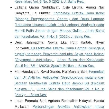
Kesehatan: Vol. 3 No. 5 (2021): J. Sains Kes.
Lailiana Garna Nurhidayati, Osie Listina, Agung Nur
Cahyanta, Eti Purwati,
Kombinasi Ekstrak Daun Kelor
(Moringa Pterygosperma Gaertn.) dan Daun Lamtoro
(Laucaena Leucocephalab Lmk.) sebagai Analgetik pada
Mencit Putih Jantan dengan Metode Geliat
,
Jurnal Sains
dan Kesehatan: Vol. 4 No. 6 (2022): J. Sains Kes.
Dewi Rahmadina, Novita Eka Putri Kartab, Niken
Indriyanti,
Uji Efektivitas Ekstrak Daun Cemba (Senegalia
rugata) terhadap PenyembuhanLuka Sayat pada Kelinci
(Oryctogalus cuniculus)
,
Jurnal Sains dan Kesehatan:
Vol. 5 No. SE-1 (2023): Spesial Edition J. Sains Kes.
Fitri Handayani, Reksi Sundu, Ria Mareta Sari,
Formulasi
dan Uji Aktivitas Antibakteri Streptococcus mutans dari
Sediaan Mouthwash Ekstrak Daun Jambu Biji (Psidium
guajava L.)
,
Jurnal Sains dan Kesehatan: Vol. 1 No. 8
(2017): J. Sains Kes.
Indah Permata Sari, Agriana Rosmalina Hidayati, Handa
Muliasari,
Perbandingan Aktivitas Antioksidan Infusa