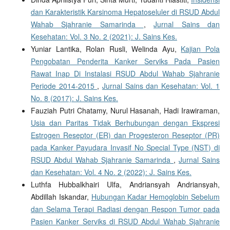
dan Karakteristik Karsinoma Hepatoseluler di RSUD Abdul
Wahab Sjahranie Samarinda
,
Jurnal Sains dan
Kesehatan: Vol. 3 No. 2 (2021): J. Sains Kes.
Yuniar Lantika, Rolan Rusli, Welinda Ayu,
Kajian Pola
Pengobatan Penderita Kanker Serviks Pada Pasien
Rawat Inap Di Instalasi RSUD Abdul Wahab Sjahranie
Periode 2014-2015
,
Jurnal Sains dan Kesehatan: Vol. 1
No. 8 (2017): J. Sains Kes.
Fauziah Putri Chatamy, Nurul Hasanah, Hadi Irawiraman,
Usia dan Paritas Tidak Berhubungan dengan Ekspresi
Estrogen Reseptor (ER) dan Progesteron Reseptor (PR)
pada Kanker Payudara Invasif No Special Type (NST) di
RSUD Abdul Wahab Sjahranie Samarinda
,
Jurnal Sains
dan Kesehatan: Vol. 4 No. 2 (2022): J. Sains Kes.
Luthfa Hubbalkhairi Ulfa, Andriansyah Andriansyah,
Abdillah Iskandar,
Hubungan Kadar Hemoglobin Sebelum
dan Selama Terapi Radiasi dengan Respon Tumor pada
Pasien Kanker Serviks di RSUD Abdul Wahab Sjahranie