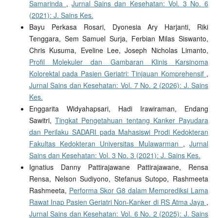
Samarinda
,
Jurnal Sains dan Kesehatan: Vol. 3 No. 6
(2021): J. Sains Kes.
Bayu Perkasa Rosari, Dyonesia Ary Harjanti, Riki
Tenggara, Sem Samuel Surja, Ferbian Milas Siswanto,
Chris Kusuma, Eveline Lee, Joseph Nicholas Limanto,
Profil Molekuler dan Gambaran Klinis Karsinoma
Kolorektal pada Pasien Geriatri: Tinjauan Komprehensif
,
Jurnal Sains dan Kesehatan: Vol. 7 No. 2 (2026): J. Sains
Kes.
Enggarita Widyahapsari, Hadi Irawiraman, Endang
Sawitri,
Tingkat Pengetahuan tentang Kanker Payudara
dan Perilaku SADARI pada Mahasiswi Prodi Kedokteran
Fakultas Kedokteran Universitas Mulawarman
,
Jurnal
Sains dan Kesehatan: Vol. 3 No. 3 (2021): J. Sains Kes.
Ignatius Danny Pattirajawane Pattirajawane, Rensa
Rensa, Nelson Sudiyono, Stefanus Sutopo, Rashmeeta
Rashmeeta,
Performa Skor G8 dalam Memprediksi Lama
Rawat Inap Pasien Geriatri Non-Kanker di RS Atma Jaya
,
Jurnal Sains dan Kesehatan: Vol. 6 No. 2 (2025): J. Sains