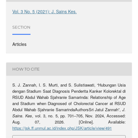
Vol. 3 No. 5 (2021): J. Sains Kes.
SECTION
Articles
HOW TO CITE
S. J. Zannah, I. S. Murti, and S. Sulistiawati, “Hubungan Usia
dengan Stadium Saat Diagnosis Penderita Kanker Kolorektal di
RSUD Abdul Wahab Sjahranie Samarinda: Relationship of Age
and Stadium when Diagnosed of Cholorectal Cancer at RSUD
Abdul Wahab Sjahranie SamarindaAuthorsSri Jatul Zannah”,
J.
Sains. Kes
, vol. 3, no. 5, pp. 701–705, Nov. 2024, Accessed:
Aug. 07, 2026. [Online]. Available:
https://jsk.ff.unmul.ac.id/index.php/JSK/article/view/491