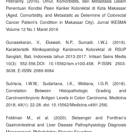
Pebrianty. (2016). Umur, Komorbidits, dan Metastasis Dalam
Penentuan Kondisi Psien Kanker Kolorektal di Kota Makassar
(Aged, Comorbidity, and Metastatic as Determine of Colorectal
Cancer Patient’s Condition in Makassar City). Jurnal IKESMA
Volume 12 No.1 Maret 2016
Gunasekaran, V., Ekawati, N.P., Sumadi, I.W.J. (2019).
Karakteristik Klinikopatologi Karsinoma Kolorektal di RSUP
Sanglah, Bali, Indonesia tahun 2013-2017. Intisari Sains Medis
10(3): 552-556.DOI: 10.15562/ism.v10i3.458. P-ISSN: 2503-
3638, E-ISSN: 2089-9084
Sutrisna, I.W.W., Sudartana, I.K., Widiana, I.G.R. (2018).
Correlation Between Histopathologic Grading and
Carcinoembryonic Antigen Levels in Colon Carcinoma. Medicina
2018; 49(1): 22-28. doi: 10.15562/Medicina.v49i1.256|
Feldman M., et al. (2020). Sleisenger and Fordtran’s
Gastrointestinal and Liver Disease Pathophysiology Diagnosis
Management. Philadelphia: Elsevier Saunders