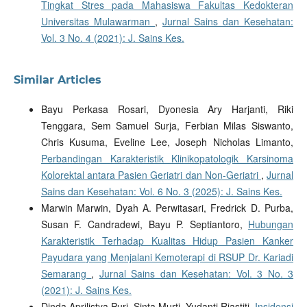
Tingkat Stres pada Mahasiswa Fakultas Kedokteran
Universitas Mulawarman
,
Jurnal Sains dan Kesehatan:
Vol. 3 No. 4 (2021): J. Sains Kes.
Similar Articles
Bayu Perkasa Rosari, Dyonesia Ary Harjanti, Riki
Tenggara, Sem Samuel Surja, Ferbian Milas Siswanto,
Chris Kusuma, Eveline Lee, Joseph Nicholas Limanto,
Perbandingan Karakteristik Klinikopatologik Karsinoma
Kolorektal antara Pasien Geriatri dan Non-Geriatri
,
Jurnal
Sains dan Kesehatan: Vol. 6 No. 3 (2025): J. Sains Kes.
Marwin Marwin, Dyah A. Perwitasari, Fredrick D. Purba,
Susan F. Candradewi, Bayu P. Septiantoro,
Hubungan
Karakteristik Terhadap Kualitas Hidup Pasien Kanker
Payudara yang Menjalani Kemoterapi di RSUP Dr. Kariadi
Semarang
,
Jurnal Sains dan Kesehatan: Vol. 3 No. 3
(2021): J. Sains Kes.
Dinda Aprilistya Puri, Sinta Murti, Yudanti Riastiti,
Insidensi