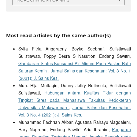
MORE CITATION FORMATS
Most read articles by the same author(s)
Syifa Fitria Anggraeny, Boyke Soebhali, Sulistiawati
Sulistiawati, Poppy Desra S Nasution, Endang Sawitri,
Gambaran Status Konsumsi Air Minum Pada Pasien Batu
Saluran Kemih
,
Jurnal Sains dan Kesehatan: Vol. 3 No. 1
(2021): J. Sains Kes.
Muh. Rijal Muttaqin, Denny Jeffry Rotinsulu, Sulistiawati
Sulistiawati,
Hubungan antara Kualitas Tidur dengan
Tingkat Stres pada Mahasiswa Fakultas Kedokteran
Universitas Mulawarman
,
Jurnal Sains dan Kesehatan:
Vol. 3 No. 4 (2021): J. Sains Kes.
Muhammad Fachrian Akbar, Agustina Rahayu Magdaleni,
Hary Nugroho, Endang Sawitri, Arie Ibrahim,
Pengaruh
Irama Sirkadian Terhadap Memori Jangka Pendek pada