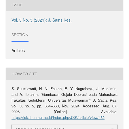
ISSUE
Vol. 3 No. 5 (2021): J. Sains Kes.
SECTION
Articles
HOW TO CITE
S. Sulistiawati, N. N. Faizah, E. Y. Nugrahayu, J. Mualimin,
and A. Ibrahim, “Gambaran Gejala Depresi pada Mahasiswa
Fakultas Kedokteran Universitas Mulawarman”,
J. Sains. Kes
,
vol. 3, no. 5, pp. 654–660, Nov. 2024, Accessed: Aug. 07,
2026. [Online]. Available:
https://jsk.ff.unmul.ac.id/index.php/JSK/article/view/482