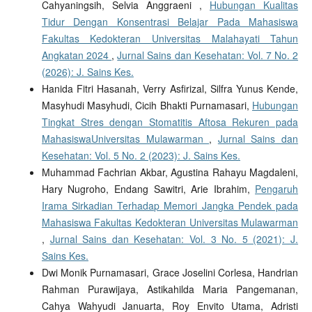
Cahyaningsih, Selvia Anggraeni ,
Hubungan Kualitas
Tidur Dengan Konsentrasi Belajar Pada Mahasiswa
Fakultas Kedokteran Universitas Malahayati Tahun
Angkatan 2024
,
Jurnal Sains dan Kesehatan: Vol. 7 No. 2
(2026): J. Sains Kes.
Hanida Fitri Hasanah, Verry Asfirizal, Silfra Yunus Kende,
Masyhudi Masyhudi, Cicih Bhakti Purnamasari,
Hubungan
Tingkat Stres dengan Stomatitis Aftosa Rekuren pada
MahasiswaUniversitas Mulawarman
,
Jurnal Sains dan
Kesehatan: Vol. 5 No. 2 (2023): J. Sains Kes.
Muhammad Fachrian Akbar, Agustina Rahayu Magdaleni,
Hary Nugroho, Endang Sawitri, Arie Ibrahim,
Pengaruh
Irama Sirkadian Terhadap Memori Jangka Pendek pada
Mahasiswa Fakultas Kedokteran Universitas Mulawarman
,
Jurnal Sains dan Kesehatan: Vol. 3 No. 5 (2021): J.
Sains Kes.
Dwi Monik Purnamasari, Grace Joselini Corlesa, Handrian
Rahman Purawijaya, Astikahilda Maria Pangemanan,
Cahya Wahyudi Januarta, Roy Envito Utama, Adristi