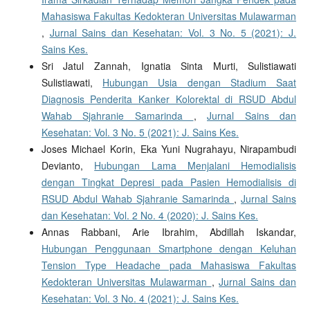
Mahasiswa Fakultas Kedokteran Universitas Mulawarman
,
Jurnal Sains dan Kesehatan: Vol. 3 No. 5 (2021): J.
Sains Kes.
Sri Jatul Zannah, Ignatia Sinta Murti, Sulistiawati
Sulistiawati,
Hubungan Usia dengan Stadium Saat
Diagnosis Penderita Kanker Kolorektal di RSUD Abdul
Wahab Sjahranie Samarinda
,
Jurnal Sains dan
Kesehatan: Vol. 3 No. 5 (2021): J. Sains Kes.
Joses Michael Korin, Eka Yuni Nugrahayu, Nirapambudi
Devianto,
Hubungan Lama Menjalani Hemodialisis
dengan Tingkat Depresi pada Pasien Hemodialisis di
RSUD Abdul Wahab Sjahranie Samarinda
,
Jurnal Sains
dan Kesehatan: Vol. 2 No. 4 (2020): J. Sains Kes.
Annas Rabbani, Arie Ibrahim, Abdillah Iskandar,
Hubungan Penggunaan Smartphone dengan Keluhan
Tension Type Headache pada Mahasiswa Fakultas
Kedokteran Universitas Mulawarman
,
Jurnal Sains dan
Kesehatan: Vol. 3 No. 4 (2021): J. Sains Kes.