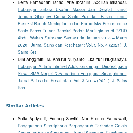
Berta Ramadhani Ishaq, Arie Ibrahim, Abdillah Iskandar,
Hubungan antara Ukuran Massa dan Derajat Tumor
dengan Glasgow Coma Scale Pra dan Pasca Tumor
Reseksi Bedah Meningioma dan Karnorfsky Performance
Scale Pasca Tumor Reseksi Bedah Meningioma di RSUD
Abdul Wahab Sjahranie Samarinda Januari 2018 – Maret
2020
,
Jurnal Sains dan Kesehatan: Vol. 3 No. 4 (2021): J.
Sains Kes.
Dini Anggraini, M. Khairul Nuryanto, Eka Yuni Nugrahayu,
Hubungan Antara Internet Addiction dengan Depresi pada
Siswa SMA Negeri 3 Samarinda Pengguna Smartphone
,
Jurnal Sains dan Kesehatan: Vol. 3 No. 4 (2021): J. Sains
Kes.
Similar Articles
Sofia Apriyanti, Endang Sawitri, Nur Khoma Fatmawati,
Penggunaan Smartphone Berpengaruh Terhadap Gejala
Computer Vision Syndrome
,
Jurnal Sains dan Kesehatan: