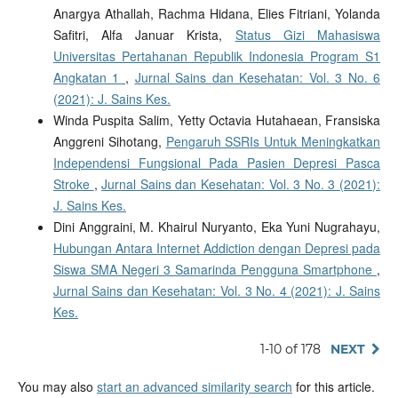
Anargya Athallah, Rachma Hidana, Elies Fitriani, Yolanda
Safitri, Alfa Januar Krista,
Status Gizi Mahasiswa
Universitas Pertahanan Republik Indonesia Program S1
Angkatan 1
,
Jurnal Sains dan Kesehatan: Vol. 3 No. 6
(2021): J. Sains Kes.
Winda Puspita Salim, Yetty Octavia Hutahaean, Fransiska
Anggreni Sihotang,
Pengaruh SSRIs Untuk Meningkatkan
Independensi Fungsional Pada Pasien Depresi Pasca
Stroke
,
Jurnal Sains dan Kesehatan: Vol. 3 No. 3 (2021):
J. Sains Kes.
Dini Anggraini, M. Khairul Nuryanto, Eka Yuni Nugrahayu,
Hubungan Antara Internet Addiction dengan Depresi pada
Siswa SMA Negeri 3 Samarinda Pengguna Smartphone
,
Jurnal Sains dan Kesehatan: Vol. 3 No. 4 (2021): J. Sains
Kes.
1-10 of 178
NEXT
You may also
start an advanced similarity search
for this article.