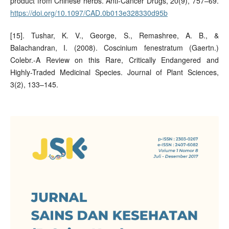
product from Chinese herbs. Anti-Cancer Drugs, 20(9), 757–69.
https://doi.org/10.1097/CAD.0b013e328330d95b
[15]. Tushar, K. V., George, S., Remashree, A. B., &
Balachandran, I. (2008). Coscinium fenestratum (Gaertn.)
Colebr.-A Review on this Rare, Critically Endangered and
Highly-Traded Medicinal Species. Journal of Plant Sciences,
3(2), 133–145.