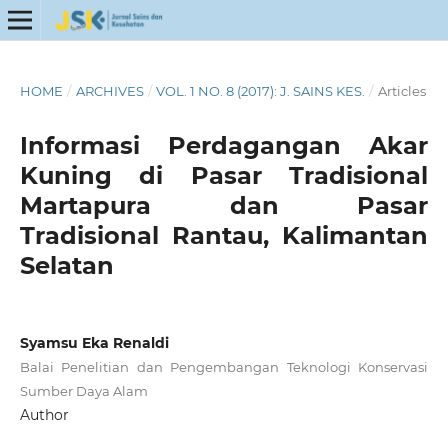
HOME
/
ARCHIVES
/
VOL. 1 NO. 8 (2017): J. SAINS KES.
/
Articles
Informasi Perdagangan Akar
Kuning di Pasar Tradisional
Martapura dan Pasar
Tradisional Rantau, Kalimantan
Selatan
Syamsu Eka Renaldi
Balai Penelitian dan Pengembangan Teknologi Konservasi
Sumber Daya Alam
Author