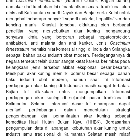
dan
Coscinium fenestratum
(Gaertn.) Colebr. Bagian batang
dan akar dari tumbuhan ini dimanfaatkan secara tradisional oleh
etnis asli Kalimantan seperti Dayak dan Banjar serta Kutai untuk
mengobati beberapa penyakit seperti malaria, hepatitis/liver dan
kencing manis. Khasiat tersebut didukung oleh berbagai
penelitian yang menyebutkan akar kuning mengandung
senyawa kimia yang berperan sebagai hepatoprotektor,
antibakteri, anti malaria dan anti kanker. Jenis
Coscinium
fenestratum
memiliki nilai komersial tinggi di India dan Srilangka
sebagai bahan baku industri obat modern. Perdagangannya di
negara tersebut telah diatur sangat ketat karena berimbas pada
kelangkaan jenis tersebut akibat eksploitasi besar-besaran.
Meskipun akar kuning memiliki potensi besar sebagai bahan
baku industri obat modern, namun saat ini informasi
perdagangan akar kuning di Indonesia masih sangat terbatas.
Kajian ini dilakukan untuk mengumpulkan informasi
perdagangan akar kuning di sejumlah pasar tradisional di
Kalimantan Selatan. Informasi dasar ini diharapkan dapat
menjadi pertimbangan dalam menentukan strategi
pengembangan dan pemanfaatan akar kuning sebagai
komoditas Hasil Hutan Bukan Kayu (HHBK). Berdasarkan
pengumpulan data di lapangan, kebutuhan akar kuning untuk
industri jamu tradisional di Kalimantan Selatan masih relatif