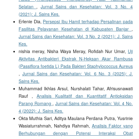
Selatan
,
Jurnal Sains dan Kesehatan: Vol. 3 No. 4
(2021): J. Sains Kes.
Erlenie Dia,
Persepsi Ibu Hamil terhadap Persalinan pada
Fasilitas Pelayanan Kesehatan di Kabupaten Banjar
,
Jurnal Sains dan Kesehatan: Vol. 3 No. 2 (2021): J. Sains
Kes.
nishia meray, Nisha Waya Meray, Rofidah Nur Umar,
Uji
Aktivitas Antibakteri Ekstrak N-Heksan Akar Rambusa
(Passiflora foetida L) Pada Bakteri Staphylococcus Aureus
,
Jurnal Sains dan Kesehatan: Vol. 6 No. 3 (2025): J.
Sains Kes.
Muhammad Ikhlas Arsul, Nurshalati Tahar, Afrisusnawati
Rauf ,
Analisis Kualitatif dan Kuantitatif Antioksidan
Parang Romang
,
Jurnal Sains dan Kesehatan: Vol. 4 No.
4 (2022): J. Sains Kes.
Okta Muthia Sari, Aditya Maulana Perdana Putra, Yusrinie
Wasiaturrahmah, Nahdiya Rahmah,
Analisis Faktor yang
Berhubungan dengan Potensi Interaksi Obat