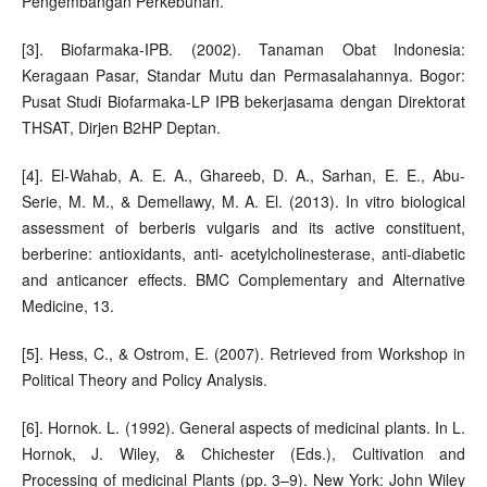
Pengembangan Perkebunan.
[3]. Biofarmaka-IPB. (2002). Tanaman Obat Indonesia:
Keragaan Pasar, Standar Mutu dan Permasalahannya. Bogor:
Pusat Studi Biofarmaka-LP IPB bekerjasama dengan Direktorat
THSAT, Dirjen B2HP Deptan.
[4]. El-Wahab, A. E. A., Ghareeb, D. A., Sarhan, E. E., Abu-
Serie, M. M., & Demellawy, M. A. El. (2013). In vitro biological
assessment of berberis vulgaris and its active constituent,
berberine: antioxidants, anti- acetylcholinesterase, anti-diabetic
and anticancer effects. BMC Complementary and Alternative
Medicine, 13.
[5]. Hess, C., & Ostrom, E. (2007). Retrieved from Workshop in
Political Theory and Policy Analysis.
[6]. Hornok. L. (1992). General aspects of medicinal plants. In L.
Hornok, J. Wiley, & Chichester (Eds.), Cultivation and
Processing of medicinal Plants (pp. 3–9). New York: John Wiley