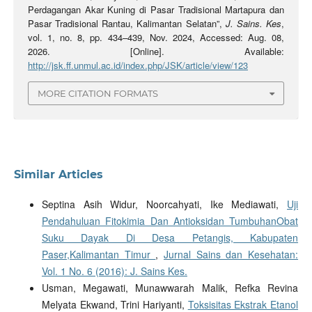
Perdagangan Akar Kuning di Pasar Tradisional Martapura dan
Pasar Tradisional Rantau, Kalimantan Selatan”,
J. Sains. Kes
,
vol. 1, no. 8, pp. 434–439, Nov. 2024, Accessed: Aug. 08,
2026. [Online]. Available:
http://jsk.ff.unmul.ac.id/index.php/JSK/article/view/123
MORE CITATION FORMATS
Similar Articles
Septina Asih Widur, Noorcahyati, Ike Mediawati,
Uji
Pendahuluan Fitokimia Dan Antioksidan TumbuhanObat
Suku Dayak Di Desa Petangis, Kabupaten
Paser,Kalimantan Timur
,
Jurnal Sains dan Kesehatan:
Vol. 1 No. 6 (2016): J. Sains Kes.
Usman, Megawati, Munawwarah Malik, Refka Revina
Melyata Ekwand, Trini Hariyanti,
Toksisitas Ekstrak Etanol