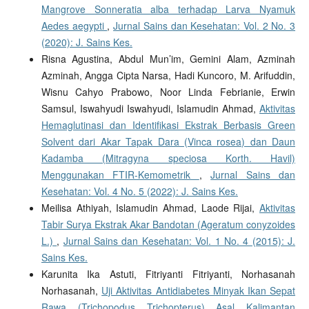
Mangrove Sonneratia alba terhadap Larva Nyamuk
Aedes aegypti
,
Jurnal Sains dan Kesehatan: Vol. 2 No. 3
(2020): J. Sains Kes.
Risna Agustina, Abdul Mun’im, Gemini Alam, Azminah
Azminah, Angga Cipta Narsa, Hadi Kuncoro, M. Arifuddin,
Wisnu Cahyo Prabowo, Noor Linda Febrianie, Erwin
Samsul, Iswahyudi Iswahyudi, Islamudin Ahmad,
Aktivitas
Hemaglutinasi dan Identifikasi Ekstrak Berbasis Green
Solvent dari Akar Tapak Dara (Vinca rosea) dan Daun
Kadamba (Mitragyna speciosa Korth. Havil)
Menggunakan FTIR-Kemometrik
,
Jurnal Sains dan
Kesehatan: Vol. 4 No. 5 (2022): J. Sains Kes.
Meilisa Athiyah, Islamudin Ahmad, Laode Rijai,
Aktivitas
Tabir Surya Ekstrak Akar Bandotan (Ageratum conyzoides
L.)
,
Jurnal Sains dan Kesehatan: Vol. 1 No. 4 (2015): J.
Sains Kes.
Karunita Ika Astuti, Fitriyanti Fitriyanti, Norhasanah
Norhasanah,
Uji Aktivitas Antidiabetes Minyak Ikan Sepat
Rawa (Trichopodus Trichopterus) Asal Kalimantan