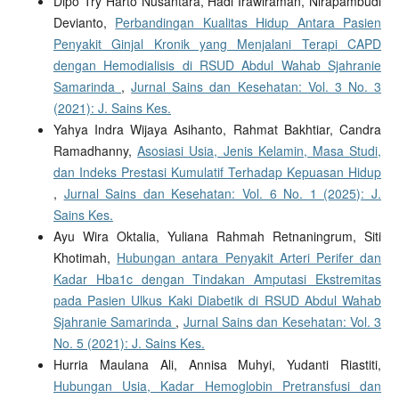
Dipo Try Harto Nusantara, Hadi Irawiraman, Nirapambudi
Devianto,
Perbandingan Kualitas Hidup Antara Pasien
Penyakit Ginjal Kronik yang Menjalani Terapi CAPD
dengan Hemodialisis di RSUD Abdul Wahab Sjahranie
Samarinda
,
Jurnal Sains dan Kesehatan: Vol. 3 No. 3
(2021): J. Sains Kes.
Yahya Indra Wijaya Asihanto, Rahmat Bakhtiar, Candra
Ramadhanny,
Asosiasi Usia, Jenis Kelamin, Masa Studi,
dan Indeks Prestasi Kumulatif Terhadap Kepuasan Hidup
,
Jurnal Sains dan Kesehatan: Vol. 6 No. 1 (2025): J.
Sains Kes.
Ayu Wira Oktalia, Yuliana Rahmah Retnaningrum, Siti
Khotimah,
Hubungan antara Penyakit Arteri Perifer dan
Kadar Hba1c dengan Tindakan Amputasi Ekstremitas
pada Pasien Ulkus Kaki Diabetik di RSUD Abdul Wahab
Sjahranie Samarinda
,
Jurnal Sains dan Kesehatan: Vol. 3
No. 5 (2021): J. Sains Kes.
Hurria Maulana Ali, Annisa Muhyi, Yudanti Riastiti,
Hubungan Usia, Kadar Hemoglobin Pretransfusi dan