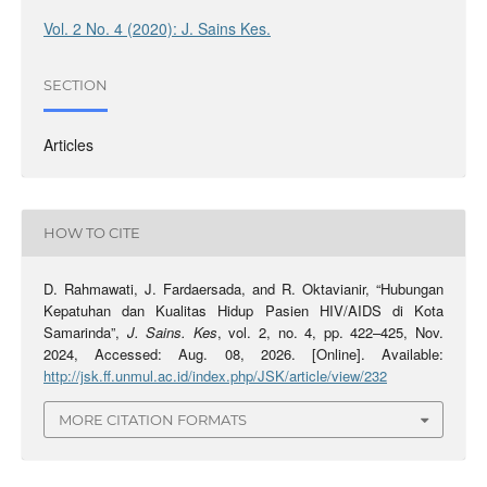
Vol. 2 No. 4 (2020): J. Sains Kes.
SECTION
Articles
HOW TO CITE
D. Rahmawati, J. Fardaersada, and R. Oktavianir, “Hubungan
Kepatuhan dan Kualitas Hidup Pasien HIV/AIDS di Kota
Samarinda”,
J. Sains. Kes
, vol. 2, no. 4, pp. 422–425, Nov.
2024, Accessed: Aug. 08, 2026. [Online]. Available:
http://jsk.ff.unmul.ac.id/index.php/JSK/article/view/232
MORE CITATION FORMATS