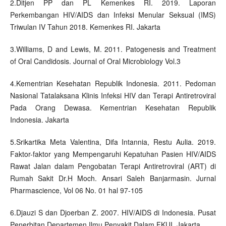
2.Ditjen PP dan PL Kemenkes RI. 2019. Laporan
Perkembangan HIV/AIDS dan Infeksi Menular Seksual (IMS)
Triwulan IV Tahun 2018. Kemenkes RI. Jakarta
3.Williams, D and Lewis, M. 2011. Patogenesis and Treatment
of Oral Candidosis. Journal of Oral Microbiology Vol.3
4.Kementrian Kesehatan Republik Indonesia. 2011. Pedoman
Nasional Tatalaksana Klinis Infeksi HIV dan Terapi Antiretroviral
Pada Orang Dewasa. Kementrian Kesehatan Republik
Indonesia. Jakarta
5.Srikartika Meta Valentina, Difa Intannia, Restu Aulia. 2019.
Faktor-faktor yang Mempengaruhi Kepatuhan Pasien HIV/AIDS
Rawat Jalan dalam Pengobatan Terapi Antiretroviral (ART) di
Rumah Sakit Dr.H Moch. Ansari Saleh Banjarmasin. Jurnal
Pharmascience, Vol 06 No. 01 hal 97-105
6.Djauzi S dan Djoerban Z. 2007. HIV/AIDS di Indonesia. Pusat
Penerbitan Departemen Ilmu Penyakit Dalam FKUI. Jakarta