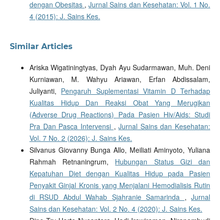
dengan Obesitas
,
Jurnal Sains dan Kesehatan: Vol. 1 No.
4 (2015): J. Sains Kes.
Similar Articles
Ariska Wigatiningtyas, Dyah Ayu Sudarmawan, Muh. Deni
Kurniawan, M. Wahyu Ariawan, Erfan Abdissalam,
Juliyanti,
Pengaruh Suplementasi Vitamin D Terhadap
Kualitas Hidup Dan Reaksi Obat Yang Merugikan
(Adverse Drug Reactions) Pada Pasien Hiv/Aids: Studi
Pra Dan Pasca Intervensi
,
Jurnal Sains dan Kesehatan:
Vol. 7 No. 2 (2026): J. Sains Kes.
Silvanus Giovanny Bunga Allo, Meiliati Aminyoto, Yuliana
Rahmah Retnaningrum,
Hubungan Status Gizi dan
Kepatuhan Diet dengan Kualitas Hidup pada Pasien
Penyakit Ginjal Kronis yang Menjalani Hemodialisis Rutin
di RSUD Abdul Wahab Sjahranie Samarinda
,
Jurnal
Sains dan Kesehatan: Vol. 2 No. 4 (2020): J. Sains Kes.