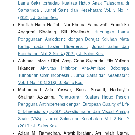
Lama Sakit terhadap Kualitas Hidup Anak Talasemia di
Samarinda
,
Jurnal Sains dan Kesehatan: Vol. 3 No. 4
(2021): J. Sains Kes.
Fadillah Hana Hafifah, Nur Khoma Fatmawati, Fransiska
Anggreni Sihotang, Siti Khotimah,
Hubungan Lama
Penggunaan Amlodipine dengan Derajat Keluhan Mata
Kering pada Pasien Hipertensi
,
Jurnal Sains dan
Kesehatan: Vol. 3 No. 4 (2021): J. Sains Kes.
Akhmad Jaizzur Rijai, Asep Gana Suganda, Elin Yulinah
Iskandar,
Aktivitas Inhibitor Alfa-Amilase Beberapa
Tumbuhan Obat Indonesia
,
Jurnal Sains dan Kesehatan:
Vol. 1 No. 10 (2018): J. Sains Kes.
Muhammad Akib Yuswar, Ressi Susanti, Nadasyifa
Shalihah Az-zahra,
Pengukuran Kualitas Hidup Pasien
Pengguna Antihipertensi dengan European Quality of Life
5 Dimensions (EQ5D) Questionnaire dan Visual Analog
Scale (VAS)
,
Jurnal Sains dan Kesehatan: Vol. 2 No. 2
(2019): J. Sains Kes.
Adam M. Ramadhan, Arsyik Ibrahim, Ayi Indah Utami,