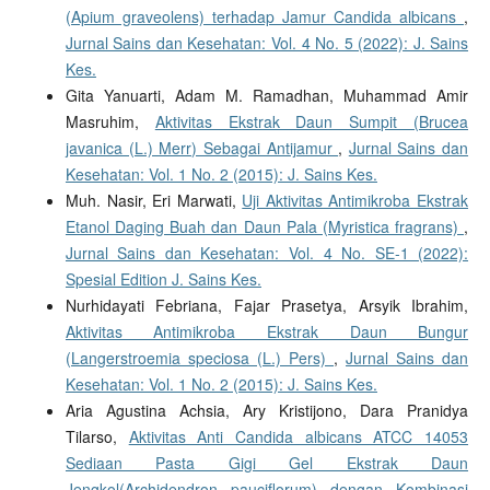
(Apium graveolens) terhadap Jamur Candida albicans
,
Jurnal Sains dan Kesehatan: Vol. 4 No. 5 (2022): J. Sains
Kes.
Gita Yanuarti, Adam M. Ramadhan, Muhammad Amir
Masruhim,
Aktivitas Ekstrak Daun Sumpit (Brucea
javanica (L.) Merr) Sebagai Antijamur
,
Jurnal Sains dan
Kesehatan: Vol. 1 No. 2 (2015): J. Sains Kes.
Muh. Nasir, Eri Marwati,
Uji Aktivitas Antimikroba Ekstrak
Etanol Daging Buah dan Daun Pala (Myristica fragrans)
,
Jurnal Sains dan Kesehatan: Vol. 4 No. SE-1 (2022):
Spesial Edition J. Sains Kes.
Nurhidayati Febriana, Fajar Prasetya, Arsyik Ibrahim,
Aktivitas Antimikroba Ekstrak Daun Bungur
(Langerstroemia speciosa (L.) Pers)
,
Jurnal Sains dan
Kesehatan: Vol. 1 No. 2 (2015): J. Sains Kes.
Aria Agustina Achsia, Ary Kristijono, Dara Pranidya
Tilarso,
Aktivitas Anti Candida albicans ATCC 14053
Sediaan Pasta Gigi Gel Ekstrak Daun
Jengkol(Archidendron pauciflorum) dengan Kombinasi