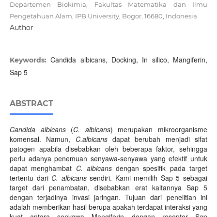
Departemen Biokimia, Fakultas Matematika dan Ilmu
Pengetahuan Alam, IPB University, Bogor, 16680, Indonesia
Author
Candida albicans, Docking, In silico, Mangiferin,
Keywords:
Sap 5
ABSTRACT
Candida albicans
(
C. albicans
) merupakan mikroorganisme
komensal. Namun,
C.albicans
dapat berubah menjadi sifat
patogen apabila disebabkan oleh beberapa faktor, sehingga
perlu adanya penemuan senyawa-senyawa yang efektif untuk
dapat menghambat
C
. albicans
dengan spesifik pada target
tertentu dari
C
. albicans
sendiri. Kami memilih Sap 5 sebagai
target dari penambatan, disebabkan erat kaitannya Sap 5
dengan terjadinya invasi jaringan. Tujuan dari penelitian ini
adalah memberikan hasil berupa apakah terdapat interaksi yang
kuat antara senyawa Mangiferin dengan reseptor Sap