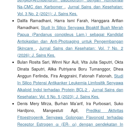
Na-CMC dan Karbomer
,
Jurnal Sains dan Kesehatan:
Vol. 3 No. 2 (2021): J. Sains Kes.
Dalifa Ramadhani, Harra Ismi Farah, Hanggara Arifian
Ramadhani,
Studi In Silico Senyawa Bioaktif Buah Merah
Papua (Pandanus conoideus Lam.) sebagai Kandidat
Antioksidan dan Anti-Photoaging untuk Pengembangan
Skincare
,
Jurnal Sains dan Kesehatan: Vol. 7 No. 2
(2026): J. Sains Kes.
Bulan Rosita Sari, Winni Nur Auli, Vita Julia Saputri, Okta
Dinata Saputri, Alika Putriyana Boru Tumanggor, Dhea
Anggun Ferlinda, Fira Anggraini, Fatonah Fatonah,
Studi
In Silico Potensi Antikanker Leukemia Limfositik Senyawa
Alkaloid Indol terhadap Protein BCL-2
,
Jurnal Sains dan
Kesehatan: Vol. 5 No. 5 (2023): J. Sains Kes.
Denis Mery Mirza, Burhan Ma’arif, Ira Purbosari, Suko
Hardjono, Mangestuti Agil,
Prediksi Aktivitas
Fitoestrogenik Senyawa Golongan Flavonoid terhadap
Receptor Estrogen α (ER- α) dengan pendekatan In