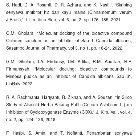
S. Hadi, D. A. Rosanti, D. R. Azhara, and K. Nastiti, “Skrining
senyawa inhibitor h2 dari kayu manis (Cinnamomum verum
J.Presl),” J. Ilm. Ibnu Sina, vol. 6, no. 2, pp. 176–185, 2021.
G.M. Gholam, "Molecular docking of the bioactive compound
Ocimum sanctum as an inhibitor of Sap 1 Candida albicans,
Sasambo Journal of Pharmacy, vol 3, no 1, pp. 18-24, 2022.
G.M. Gholam, I.A. Firdausy, I.M. Artika, R.M. Abdillah, R.P.
Firmansyah, "Molecular docking: bioactive compounds fo
Mimosa pudica as an inhibitor of Candida albicans Sap 3",
bioRxiv, 2022.
R. A. Rachmania, Hariyanti, R. Zikriah, and A. Soultan, “In Silico
Study of Alkaloid Herba Bakung Putih (Crinum Asiaticum L.) on
Inhibition of Cyclooxygenase Enzyme (COX),” J. Kim. Val., vol. 4,
no. 2, pp. 124–136, 2018.
F. Hasbi, S. Amin, and T. Nofianti, Penambatan senyawa