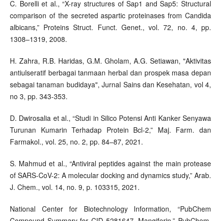
C. Borelli et al., “X-ray structures of Sap1 and Sap5: Structural
comparison of the secreted aspartic proteinases from Candida
albicans,” Proteins Struct. Funct. Genet., vol. 72, no. 4, pp.
1308–1319, 2008.
H. Zahra, R.B. Haridas, G.M. Gholam, A.G. Setiawan, "Aktivitas
antiulseratif berbagai tanmaan herbal dan prospek masa depan
sebagai tanaman budidaya", Jurnal Sains dan Kesehatan, vol 4,
no 3, pp. 343-353.
D. Dwirosalia et al., “Studi in Silico Potensi Anti Kanker Senyawa
Turunan Kumarin Terhadap Protein Bcl-2,” Maj. Farm. dan
Farmakol., vol. 25, no. 2, pp. 84–87, 2021.
S. Mahmud et al., “Antiviral peptides against the main protease
of SARS-CoV-2: A molecular docking and dynamics study,” Arab.
J. Chem., vol. 14, no. 9, p. 103315, 2021.
National Center for Biotechnology Information, “PubChem
Compound Summary for CID 5281647, Mangiferin,” PubChem.