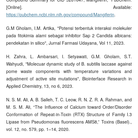
[Online]. Available:
https://pubchem.ncbi.nlm.nih.gov/compound/Mangiferin
.
G.M Gholam, I.M. Artika, "Potensi terbentuk interaksi molekuler
pada fitokimia alami sebagai inhibitor Sap 2 Candida albicans:
pendekatan in silico", Jurnal Farmasi Udayana, Vol 11, 2023.
H. Zahra, L. Ambarsari, I. Setyawati, G.M. Gholam, S.T.
Wahyudi, "Molecuar dynamic study of B. subtilis laccase against
pome waste components with temperature variations and
adjustment of active site mutations", Biointerface Research in
Applied Chemistry, 13, no 6, 2023.
N. S. M. Ali, A. B. Salleh, T. C. Leow, R. N. Z. R. A. Rahman, and
M. S. M. Ali, “The Influence of Calcium toward Order/Disorder
Conformation of Repeat-in-Toxin (RTX) Structure of Family I.3
Lipase from Pseudomonas fluorescens AMS8,” Toxins (Basel).,
vol. 12, no. 579, pp. 1–14, 2020.