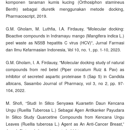
komponen tanaman kumis kucing (Orthosiphon stamineus
Benth) sebagai diuretik menggunakan metode docking,
Pharmacoscript, 2019.
G.M. Gholam, M. Luthfia, I.A. Firdausy, "Molecular docking:
Bioactive compounds in Indramayu mango (Mangifera indica L.)
peel waste as NS5B hepatitis C virus (HCV)", Jurnal Farmasi
dan Ilmu Kefarmasian Indonesia, Vol 10, no. 1, pp. 1-10, 2023.
G.M. Gholam, I. A. Firdausy, "Molecular docking study of natural
compounds from red betel (Piper crocatum Ruiz & Pav) as
inhibitor of secreted aspartic proteinase 5 (Sap 5) in Candida
albicans, Sasambo Journal of Pharmacy, vol 3, no 2, pp. 97-
104, 2022.
M. Shofi, “Studi In Silico Senyawa Kuarsetin Daun Kencana
Ungu (Ruellia Tuberosa L.) Sebagai Agen Antikanker Payudara
In Silico Study Quarcetine Compounds from Kencana Ungu
Leaves (Ruellia tuberosa L.) Agent as An Anti-Cancer Breast,”