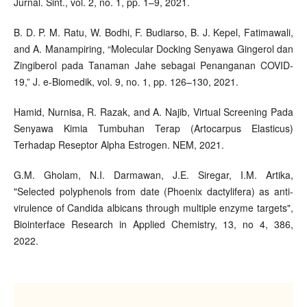
Jurnal. Sint., vol. 2, no. 1, pp. 1–9, 2021.
B. D. P. M. Ratu, W. Bodhi, F. Budiarso, B. J. Kepel, Fatimawali,
and A. Manampiring, “Molecular Docking Senyawa Gingerol dan
Zingiberol pada Tanaman Jahe sebagai Penanganan COVID-
19,” J. e-Biomedik, vol. 9, no. 1, pp. 126–130, 2021.
Hamid, Nurnisa, R. Razak, and A. Najib, Virtual Screening Pada
Senyawa Kimia Tumbuhan Terap (Artocarpus Elasticus)
Terhadap Reseptor Alpha Estrogen. NEM, 2021.
G.M. Gholam, N.I. Darmawan, J.E. Siregar, I.M. Artika,
"Selected polyphenols from date (Phoenix dactylifera) as anti-
virulence of Candida albicans through multiple enzyme targets",
Biointerface Research in Applied Chemistry, 13, no 4, 386,
2022.