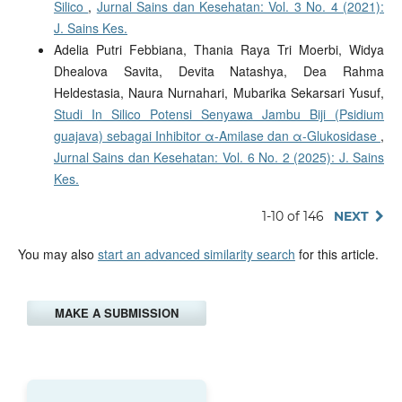
Silico
,
Jurnal Sains dan Kesehatan: Vol. 3 No. 4 (2021):
J. Sains Kes.
Adelia Putri Febbiana, Thania Raya Tri Moerbi, Widya
Dhealova Savita, Devita Natashya, Dea Rahma
Heldestasia, Naura Nurnahari, Mubarika Sekarsari Yusuf,
Studi In Silico Potensi Senyawa Jambu Biji (Psidium
guajava) sebagai Inhibitor α-Amilase dan α-Glukosidase
,
Jurnal Sains dan Kesehatan: Vol. 6 No. 2 (2025): J. Sains
Kes.
1-10 of 146
NEXT
You may also
start an advanced similarity search
for this article.
MAKE A SUBMISSION