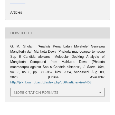
Articles
HOW TO CITE
G. M. Gholam, “Analisis Penambatan Molekuler Senyawa
Mangiferin dari Mahkota Dewa (Phaleria macrocarpa) terhadap
Sap 5 Candida albicans: Molecular Docking Analysis of
Mangiferin Compound from Mahkota Dewa (Phaleria
macrocarpa) against Sap 5 Candida albicans”,
J. Sains. Kes
,
vol. 5, no. 3, pp. 350–357, Nov. 2024, Accessed: Aug. 09,
2026. [Online]. Available:
http://jsk.ff.unmul.ac.id/index.php/JSK/article/view/408
MORE CITATION FORMATS