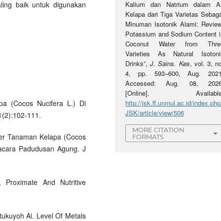
ling baik untuk digunakan
Kalium dan Natrium dalam Ai
Kelapa dari Tiga Varietas Sebaga
Minuman Isotonik Alami: Review
Potassium and Sodium Content i
Coconut Water from Thre
Varieties As Natural Isotoni
Drinks”,
J. Sains. Kes
, vol. 3, n
4, pp. 593–600, Aug. 2021
Accessed: Aug. 08, 2026
[Online]. Available
apa (Cocos Nucifera L.) Di
http://jsk.ff.unmul.ac.id/index.php
JSK/article/view/506
1(2):102-111.
MORE CITATION
ter Tanaman Kelapa (Cocos
FORMATS
pacara Padudusan Agung. J
 Proximate And Nutritive
ukuyoh Ai. Level Of Metals