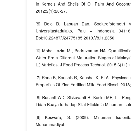
In Kernels And Shells Of Oil Palm And Coconu
2012;2(1):20-27.
[5] Dolo D, Labuan Dan, Spektrofotometri M.
Universitastadulako, Palu – Indonesia 94118.
Doi:10.22487/J24775185.2019.V8.I1.2350
[6] Mohd Lazim MI, Badruzaman NA. Quantificatio
Water From Different Maturation Stages of Malays
L.) Varieties. J Food Process Technol. 2015;6(11):1
[7] Rana B, Kaushik R, Kaushal K, Et Al. Physicoc
Properties Of Zinc Fortified Milk. Food Biosci. 20
[8] Rusanti WD, Siskayanti R, Kosim ME, Lll. P
Lidah Buaya terhadap Sifat Fitokimia Minuman Isoto
[9] Koswara, S. (2009). Minuman Isotonik.
Muhammadiyah