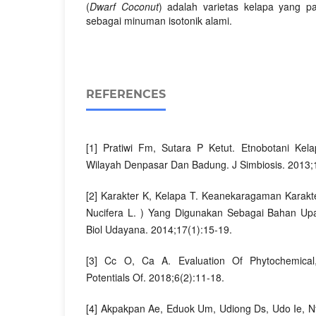
(
Dwarf
Coconut
) adalah varietas kelapa yang pa
sebagai minuman isotonik alami.
REFERENCES
[1] Pratiwi Fm, Sutara P Ketut. Etnobotani Kel
Wilayah Denpasar Dan Badung. J Simbiosis. 2013;
[2] Karakter K, Kelapa T. Keanekaragaman Karak
Nucifera L. ) Yang Digunakan Sebagai Bahan U
Biol Udayana. 2014;17(1):15-19.
[3] Cc O, Ca A. Evaluation Of Phytochemical,
Potentials Of. 2018;6(2):11-18.
[4] Akpakpan Ae, Eduok Um, Udiong Ds, Udo Ie, Nt