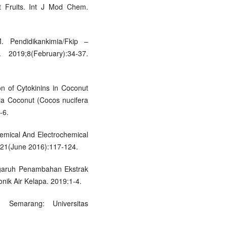
t Fruits. Int J Mod Chem.
 Pendidikankimia/Fkip –
 2019;8(February):34-37.
n of Cytokinins in Coconut
ia Coconut (Cocos nucifera
-6.
hemical And Electrochemical
18;21(June 2016):117-124.
engaruh Penambahan Ekstrak
nik Air Kelapa. 2019:1-4.
 Semarang: Universitas