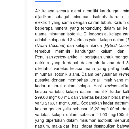
Air kelapa secara alami memiliki kandungan mi
dijadikan sebagai minuman isotonik karena 
elektrolit yang sama dengan cairan tubuh. Kalium 
beberapa mineral yang terkandung dalam air k
utama minuman isotonik. Di Indonesia, kelapa yan
adalah kelapa dari 3 varietas yakni kelapa dalam (
T
(
Dwarf Coconut
) dan kelapa hibrida (
Hybrid Coco
tersebut memiliki kandungan kalium dan 
Penulisan
review
artikel ini bertujuan untuk meng
natrium yang terdapat dalam air kelapa dari 3
diketahui varietas kelapa mana yang paling bai
minuman isotonik alami. Dalam penyusunan
r
evi
pustaka dengan membahas jurnal ilmiah yang memil
kadar mineral dalam kelapa. Hasil
review
arti
kelapa varietas kelapa dalam memiliki kadar kali
299.06 mg/100 mL dan varietas kelapa hibrida mem
yaitu 216.81 mg/100mL. Sedangkan kadar natrium t
kelapa genjah yaitu sebesar 16,22 mg/100mL dan
varietas kelapa dalam sebesar 11,03 mg/100mL
yang diperlukan dalam minuman isotonik menuru
natrium, maka dari hasil dapat disimpulkan bahwa