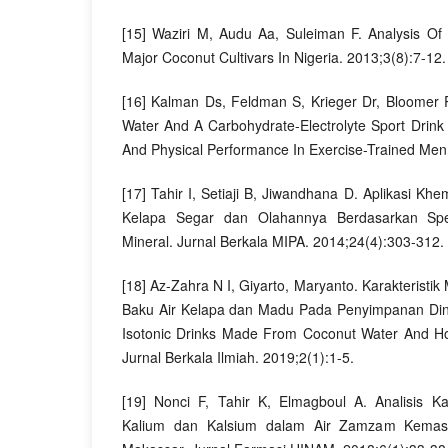
[15] Waziri M, Audu Aa, Suleiman F. Analysis O
Major Coconut Cultivars In Nigeria. 2013;3(8):7-12.
[16] Kalman Ds, Feldman S, Krieger Dr, Bloomer
Water And A Carbohydrate-Electrolyte Sport Drin
And Physical Performance In Exercise-Trained Men
[17] Tahir I, Setiaji B, Jiwandhana D. Aplikasi Khem
Kelapa Segar dan Olahannya Berdasarkan Sp
Mineral. Jurnal Berkala MIPA. 2014;24(4):303-312.
[18] Az-Zahra N I, Giyarto, Maryanto. Karakteristi
Baku Air Kelapa dan Madu Pada Penyimpanan Ding
Isotonic Drinks Made From Coconut Water And Ho
Jurnal Berkala Ilmiah. 2019;2(1):1-5.
[19] Nonci F, Tahir K, Elmagboul A. Analisis K
Kalium dan Kalsium dalam Air Zamzam Kemas