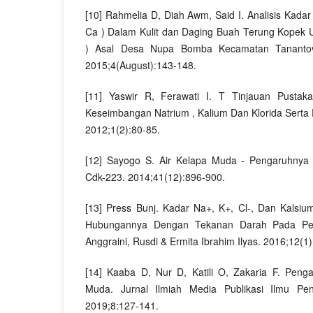
[10] Rahmelia D, Diah Awm, Said I. Analisis Kadar
Ca ) Dalam Kulit dan Daging Buah Terung Kopek
) Asal Desa Nupa Bomba Kecamatan Tanantov
2015;4(August):143-148.
[11] Yaswir R, Ferawati I. T Tinjauan Pustak
Keseimbangan Natrium , Kalium Dan Klorida Serta
2012;1(2):80-85.
[12] Sayogo S. Air Kelapa Muda - Pengaruhnya
Cdk-223. 2014;41(12):896-900.
[13] Press Bunj. Kadar Na+, K+, Cl-, Dan Kalsi
Hubungannya Dengan Tekanan Darah Pada Pende
Anggraini, Rusdi & Ermita Ibrahim Ilyas. 2016;12(1)
[14] Kaaba D, Nur D, Katili O, Zakaria F. Peng
Muda. Jurnal Ilmiah Media Publikasi Ilmu Pe
2019;8:127-141.