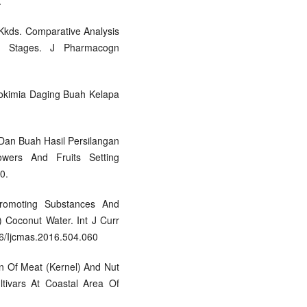
.
Kkds. Comparative Analysis
ty Stages. J Pharmacogn
tokimia Daging Buah Kelapa
 Dan Buah Hasil Persilangan
wers And Fruits Setting
0.
omoting Substances And
) Coconut Water. Int J Curr
46/Ijcmas.2016.504.060
on Of Meat (Kernel) And Nut
tivars At Coastal Area Of