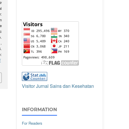
r
i
:
n
e
c
o.
,
.
:
/
Visitor Jurnal Sains dan Kesehatan
INFORMATION
For Readers