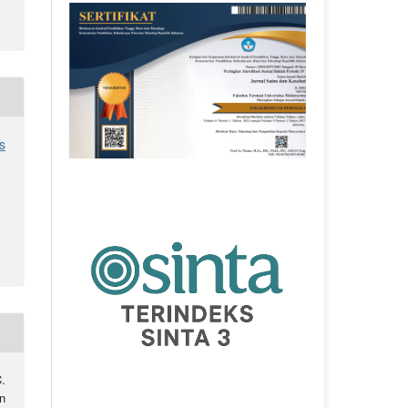
s
.
n