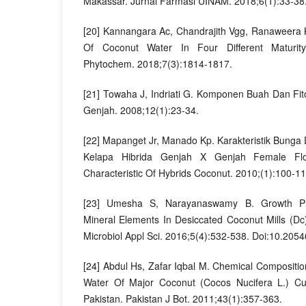
Makassar. Jurnal Farmasi UINAM. 2018;6(1):33-38
[20] Kannangara Ac, Chandrajith Vgg, Ranaweera 
Of Coconut Water In Four Different Maturi
Phytochem. 2018;7(3):1814-1817.
[21] Towaha J, Indriati G. Komponen Buah Dan Fi
Genjah. 2008;12(1):23-34.
[22] Mapanget Jr, Manado Kp. Karakteristik Bunga
Kelapa Hibrida Genjah X Genjah Female Flo
Characteristic Of Hybrids Coconut. 2010;(1):100-11
[23] Umesha S, Narayanaswamy B. Growth Pr
Mineral Elements In Desiccated Coconut Mills (Dc
Microbiol Appl Sci. 2016;5(4):532-538. Doi:10.205
[24] Abdul Hs, Zafar Iqbal M. Chemical Compositi
Water Of Major Coconut (Cocos Nucifera L.) Cul
Pakistan. Pakistan J Bot. 2011;43(1):357-363.