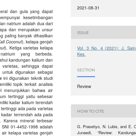
2021-08-31
neral dan gula yang dapat
mempunyai kesetimbangan
dan natrium adalah dua dari
elapa dan merupakan unsur
ISSUE
g paling banyak dihasilkan
all Coconut
), kelapa genjah
nut
). Ketiga varietas kelapa
Vol. 3 No. 4 (2021): J. Sain
natrium yang berbeda.
Kes.
etahui kandungan kalium dan
 varietas, sehingga dapat
SECTION
k untuk digunakan sebagai
ew
ini digunakan teknik studi
iki topik terkait analisis
Review
kel menunjukkan bahwa air
um tertinggi yaitu sebesar
iliki kadar kalium terendah
ertinggi ada pada varietas
HOW TO CITE
 kadar terrendah ada pada
. Karena mineral terbesar
t SNI 01-4452-1998 adalah
G. Prasetiyo, N. Lubis, and E. C
 air kelapa varietas genjah
Junaedi, “Review: Kandunga