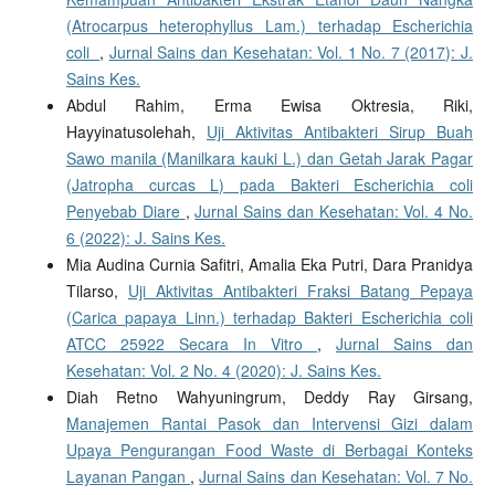
(Atrocarpus heterophyllus Lam.) terhadap Escherichia
coli
,
Jurnal Sains dan Kesehatan: Vol. 1 No. 7 (2017): J.
Sains Kes.
Abdul Rahim, Erma Ewisa Oktresia, Riki,
Hayyinatusolehah,
Uji Aktivitas Antibakteri Sirup Buah
Sawo manila (Manilkara kauki L.) dan Getah Jarak Pagar
(Jatropha curcas L) pada Bakteri Escherichia coli
Penyebab Diare
,
Jurnal Sains dan Kesehatan: Vol. 4 No.
6 (2022): J. Sains Kes.
Mia Audina Curnia Safitri, Amalia Eka Putri, Dara Pranidya
Tilarso,
Uji Aktivitas Antibakteri Fraksi Batang Pepaya
(Carica papaya Linn.) terhadap Bakteri Escherichia coli
ATCC 25922 Secara In Vitro
,
Jurnal Sains dan
Kesehatan: Vol. 2 No. 4 (2020): J. Sains Kes.
Diah Retno Wahyuningrum, Deddy Ray Girsang,
Manajemen Rantai Pasok dan Intervensi Gizi dalam
Upaya Pengurangan Food Waste di Berbagai Konteks
Layanan Pangan
,
Jurnal Sains dan Kesehatan: Vol. 7 No.