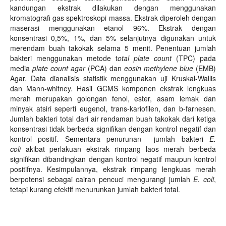
kandungan ekstrak dilakukan dengan menggunakan
kromatografi gas spektroskopi massa. Ekstrak diperoleh dengan
maserasi menggunakan etanol 96%. Ekstrak dengan
konsentrasi 0,5%, 1%, dan 5% selanjutnya digunakan untuk
merendam buah takokak selama 5 menit. Penentuan jumlah
bakteri menggunakan metode t
otal plate count
(TPC) pada
media
plate count agar
(PCA) dan
eosin methylene blue
(EMB)
Agar. Data dianalisis statistik menggunakan uji Kruskal-Wallis
dan Mann-whitney. Hasil GCMS komponen ekstrak lengkuas
merah merupakan golongan fenol, ester, asam lemak dan
minyak atsiri seperti eugenol, trans-kariofilen, dan b-farnesen.
Jumlah bakteri total dari air rendaman buah takokak dari ketiga
konsentrasi tidak berbeda signifikan dengan kontrol negatif dan
kontrol positif. Sementara penurunan jumlah bakteri
E.
coli
akibat perlakuan ekstrak rimpang laos merah berbeda
signifikan dibandingkan dengan kontrol negatif maupun kontrol
positifnya. Kesimpulannya, ekstrak rimpang lengkuas merah
berpotensi sebagai cairan pencuci mengurangi jumlah
E. coli
,
tetapi kurang efektif menurunkan jumlah bakteri total.