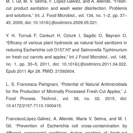
M. I. Gil, M. V. Selma, F. López-Gálvez, and A. Allende, “Fresh-
cut product sanitation and wash water disinfection: Problems
and solutions,” Int. J. Food Microbiol., vol. 134, no. 1–2, pp. 37–
45, 2009, doi: 10.1016/j.ijfoodmicro.2009.05.021.
Y. H. Tornuk F, Cankurt H, Ozturk I, Sagdic O, Bayram O,
“Efficacy of various plant hydrosols as natural food sanitizers in
reducing Escherichia coli O157:H7 and Salmonella Typhimurium
on fresh cut carrots and apples,” Int J Food Microbiol., vol. 148,
no. 1, pp. 30–5, 2011, doi: 10.1016/j.ijfoodmicro.2011.04.022.
Epub 2011 Apr 28. PMID: 21592604.
L. S. Francesca Patrignani, “Potential of Natural Antimicrobials
for the Production of Minimally Processed Fresh-Cut Apples,” J.
Food Process. Technol., vol. 06, no. 02, 2015, doi:
10.4172/2157-7110.1000415.
FranciscoLópez-Gálvez, A. Allende, Maria V. Selma, and M. I.
Gil, “Prevention of Escherichia coli cross-contamination by
different commercial sanitizers during washing of fresh-cut