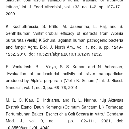
lettuce,” Int. J. Food Microbiol., vol. 133, no. 1–2, pp. 167–171,
2009.
K. Kochuthressia, S. Britto, M. Jaseentha, L. Raj, and S.
Senthilkumar, “Antimicrobial efficacy of extracts from Alpinia
purpurata (Vieill.) K.Schum. against human pathogenic bacteria
and fungi,” Agric. Biol. J. North Am., vol. 1, no. 6, pp. 1249–
1252, 2010, doi: 10.5251/abjna.2010.1.6.1249.1252.
R. Venkatesh, R. . Vidya, S. S. Kumar, and N. Anbrasan,
“Evaluation of antibacterial activity of silver nanoparticles
produced by Alpinia purpurata (Vieill) K. Schum.,” Int. J. Biosci.
Nanosci., vol. 1, no. 3, pp. 68–76, 2014.
M. L. C. Klau, D. Indriarini, and R. L. Nurina, “Uji Aktivitas
Ekstrak Etanol Daun Kemangi (Ocimum Sanctum L.) Terhadap
Pertumbuhan Bakteri Escherichia Coli Secara in Vitro,” Cendana
Med. J., vol. 9, no. 1, pp. 102–111, 2021, doi:
10.35508/cmj.v9i1.4942.