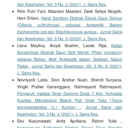
dan Kesehatan: Vol. 3 No. 2 (2021): J. Sains Kes.
Ririn Putri Fani, Masriani Masriani, Dewi Setiya Ningsih,
Heni Erliani,
Hand Sanitizer Ekstrak Etanol Daun Simpur
(Dillenia suffruticosa) sebagai Antiseptik Bakteri
Escherechia coli dan Staphilococcus aureus
,
Jurnal Sains
dan Kesehatan: Vol. 5 No. 3 (2023): J. Sains Kes.
Lisna Meylina, Arsyik Ibrahim, Laode Rijai,
Kajian
Konsentrasi Ekstrak Daun Sirih Merah (Piper crocatum)
sebagai Bahan Aktif Antiseptik dalam Sediaan Sabun
Padat
,
Jurnal Sains dan Kesehatan: Vol. 3 No. 6 (2021):
J. Sains Kes.
Novriyanti Lubis, Doni Anshar Nuari, Shendi Suryana,
Vingki Pratiwi Ganenggara, Rahmayanti Rahmayanti,
Pengaruh Iradiasi Sinar Gamma Dosis 7 Kgy Terhadap
Kualitas Mikrobiologi Biskuit Pati Umbi Taka (Tacca
leontopetaloides (L.) Kuntze)
,
Jurnal Sains dan
Kesehatan: Vol. 3 No. 4 (2021): J. Sains Kes.
Eko Kusumawati, Anita Apriliana, Rahmi Yulia ,
Kemampuan Antibakteri Ekstrak Etanol Daun Nangka