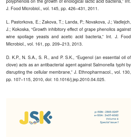
polyphenols on the growth of enological lactic acid bacteria,” Int.
J. Food Microbiol., vol. 145, pp. 426–431, 2011.
L. Pastorkova, E.; Zakova, T.; Landa, P.; Novakova, J.; Vadlejch,
J.; Kokoska, “Growth inhibitory effect of grape phenolics against
wine spoilage yeasts and acetic acid bacteria,” Int. J. Food
Microbiol., vol. 161, pp. 209–213, 2013.
D. K.P., N. S.A., S. R., and P. S.K., “Eugenol (an essential oil of
clove) acts as an antibacterial agent against Salmonella typhi by
disrupting the cellular membrane,” J. Ethnopharmacol., vol. 130,
pp. 107–115, 2010, doi: 10.1016/j.jep.2010.04.025.