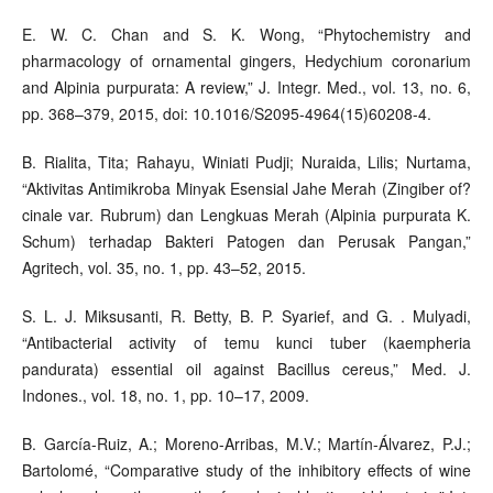
E. W. C. Chan and S. K. Wong, “Phytochemistry and
pharmacology of ornamental gingers, Hedychium coronarium
and Alpinia purpurata: A review,” J. Integr. Med., vol. 13, no. 6,
pp. 368–379, 2015, doi: 10.1016/S2095-4964(15)60208-4.
B. Rialita, Tita; Rahayu, Winiati Pudji; Nuraida, Lilis; Nurtama,
“Aktivitas Antimikroba Minyak Esensial Jahe Merah (Zingiber of?
cinale var. Rubrum) dan Lengkuas Merah (Alpinia purpurata K.
Schum) terhadap Bakteri Patogen dan Perusak Pangan,”
Agritech, vol. 35, no. 1, pp. 43–52, 2015.
S. L. J. Miksusanti, R. Betty, B. P. Syarief, and G. . Mulyadi,
“Antibacterial activity of temu kunci tuber (kaempheria
pandurata) essential oil against Bacillus cereus,” Med. J.
Indones., vol. 18, no. 1, pp. 10–17, 2009.
B. García-Ruiz, A.; Moreno-Arribas, M.V.; Martín-Álvarez, P.J.;
Bartolomé, “Comparative study of the inhibitory effects of wine