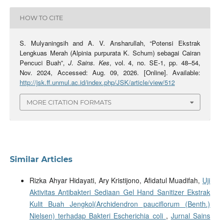
HOW TO CITE
S. Mulyaningsih and A. V. Ansharullah, “Potensi Ekstrak
Lengkuas Merah (Alpinia purpurata K. Schum) sebagai Cairan
Pencuci Buah”,
J. Sains. Kes
, vol. 4, no. SE-1, pp. 48–54,
Nov. 2024, Accessed: Aug. 09, 2026. [Online]. Available:
http://jsk.ff.unmul.ac.id/index.php/JSK/article/view/512
MORE CITATION FORMATS
Similar Articles
Rizka Ahyar Hidayati, Ary Kristijono, Afidatul Muadifah,
Uji
Aktivitas Antibakteri Sediaan Gel Hand Sanitizer Ekstrak
Kulit Buah Jengkol(Archidendron pauciflorum (Benth.)
Nielsen) terhadap Bakteri Escherichia coli
,
Jurnal Sains