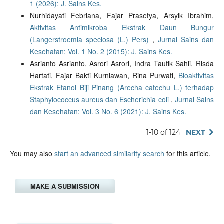
1 (2026): J. Sains Kes.
Nurhidayati Febriana, Fajar Prasetya, Arsyik Ibrahim,
Aktivitas Antimikroba Ekstrak Daun Bungur
(Langerstroemia speciosa (L.) Pers)
,
Jurnal Sains dan
Kesehatan: Vol. 1 No. 2 (2015): J. Sains Kes.
Asrianto Asrianto, Asrori Asrori, Indra Taufik Sahli, Risda
Hartati, Fajar Bakti Kurniawan, Rina Purwati,
Bioaktivitas
Ekstrak Etanol Biji Pinang (Arecha catechu L.) terhadap
Staphylococcus aureus dan Escherichia coli
,
Jurnal Sains
dan Kesehatan: Vol. 3 No. 6 (2021): J. Sains Kes.
1-10 of 124
NEXT
You may also
start an advanced similarity search
for this article.
MAKE A SUBMISSION