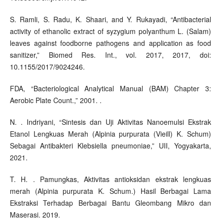
S. Ramli, S. Radu, K. Shaari, and Y. Rukayadi, “Antibacterial
activity of ethanolic extract of syzygium polyanthum L. (Salam)
leaves against foodborne pathogens and application as food
sanitizer,” Biomed Res. Int., vol. 2017, 2017, doi:
10.1155/2017/9024246.
FDA, “Bacteriological Analytical Manual (BAM) Chapter 3:
Aerobic Plate Count.,” 2001. .
N. . Indriyani, “Sintesis dan Uji Aktivitas Nanoemulsi Ekstrak
Etanol Lengkuas Merah (Alpinia purpurata (Vieill) K. Schum)
Sebagai Antibakteri Klebsiella pneumoniae,” UII, Yogyakarta,
2021.
T. H. . Pamungkas, Aktivitas antioksidan ekstrak lengkuas
merah (Alpinia purpurata K. Schum.) Hasil Berbagai Lama
Ekstraksi Terhadap Berbagai Bantu Gleombang Mikro dan
Maserasi. 2019.