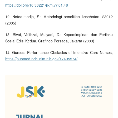
https://doi.org/10.33221/jikm.v7i01.48
12. Notoatmodjo, S.: Metodologi penelitian kesehatan. 23012
(2005)
13. Rivai, Veithzal, Mulyadi, D.: Kepemimpinan dan Perilaku
Sosial Edisi Kedua. Grafindo Persada, Jakarta (2009)
14. Gurses: Performance Obstacles of Intensive Care Nurses,
https://pubmed.ncbi.nlm.nih.gov/17495574/