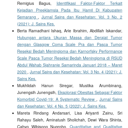
Remigius Bagus,
Identifikasi Faktor-Faktor Terkait
Kejadian Preeklamsia Pada Ibu Hamil Di Kabupaten
Semarang
,
Jurnal Sains dan Kesehatan: Vol. 3 No. 2
(2021): J. Sains Kes.
Berta Ramadhani Ishaq, Arie Ibrahim, Abdillah Iskandar,
Hubungan antara Ukuran Massa dan Derajat Tumor
dengan Glasgow Coma Scale Pra dan Pasca Tumor
Reseksi Bedah Meningioma dan Karnorfsky Performance
Scale Pasca Tumor Reseksi Bedah Meningioma di RSUD
Abdul Wahab Sjahranie Samarinda Januari 2018 – Maret
2020
,
Jurnal Sains dan Kesehatan: Vol. 3 No. 4 (2021): J.
Sains Kes.
Mukhlidah Hanun Siregar, Mustika Arumbinang,
Junengsih Junengsih,
Eksplorasi Obesitas Sebagai Faktor
Komorbid Covid-19: A Systematic Review
,
Jurnal Sains
dan Kesehatan: Vol. 4 No. 5 (2022): J. Sains Kes.
Mareta Rindang Andarsari, Lisa Ariyanti Zainu, Sri
Rahayu Saleh, Aminatush Sholichah, Dewi Wara Shinta,
Cahyo Wibisono Nugroho,
Quantitative and Qualitative