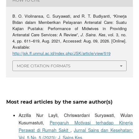
HOW TO CITE
B. O. Violinansa, C. Suryawati, and R. T. Budiyanti, “Kinerja
Bidan dalam Memberikan Pelayanan Antenatal Care: Suatu
Kajian Pustaka: Performance of Midwives in Providing
Antenatal Care Services: A Review”,
J. Sains. Kes
, vol. 3, no.
4, pp. 611–619, Aug. 2021, Accessed: Aug. 09, 2026. [Online].
Available:
http://jsk.ff.unmul.ac.id/index.php/JSK/article/view/519
MORE CITATION FORMATS
Most read articles by the same author(s)
Azzilla Nur Layli, Chriswardani Suryawati, Wulan
Kusumastuti,
Pengaruh Motivasi terhadap Kinerja
Perawat di Rumah Sakit
,
Jurnal Sains dan Kesehatan:
Vol. 5 No. 5 (2023): J. Sains Kes.