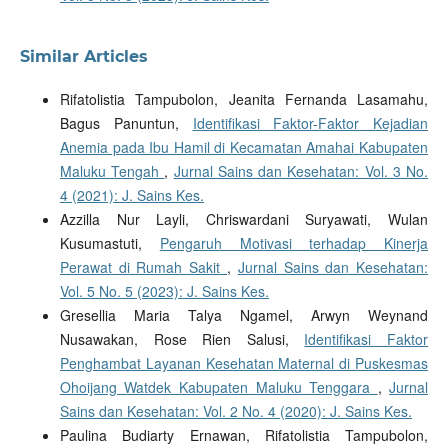
Similar Articles
Rifatolistia Tampubolon, Jeanita Fernanda Lasamahu,
Bagus Panuntun,
Identifikasi Faktor-Faktor Kejadian
Anemia pada Ibu Hamil di Kecamatan Amahai Kabupaten
Maluku Tengah
,
Jurnal Sains dan Kesehatan: Vol. 3 No.
4 (2021): J. Sains Kes.
Azzilla Nur Layli, Chriswardani Suryawati, Wulan
Kusumastuti,
Pengaruh Motivasi terhadap Kinerja
Perawat di Rumah Sakit
,
Jurnal Sains dan Kesehatan:
Vol. 5 No. 5 (2023): J. Sains Kes.
Gresellia Maria Talya Ngamel, Arwyn Weynand
Nusawakan, Rose Rien Salusi,
Identifikasi Faktor
Penghambat Layanan Kesehatan Maternal di Puskesmas
Ohoijang Watdek Kabupaten Maluku Tenggara
,
Jurnal
Sains dan Kesehatan: Vol. 2 No. 4 (2020): J. Sains Kes.
Paulina Budiarty Ernawan, Rifatolistia Tampubolon,