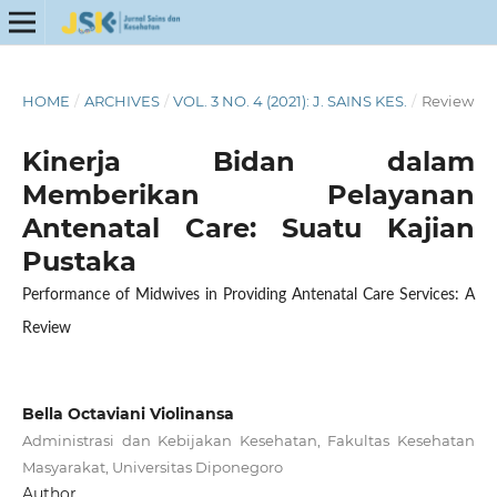
HOME
/
ARCHIVES
/
VOL. 3 NO. 4 (2021): J. SAINS KES.
/
Review
Kinerja Bidan dalam
Memberikan Pelayanan
Antenatal Care: Suatu Kajian
Pustaka
Performance of Midwives in Providing Antenatal Care Services: A
Review
Bella Octaviani Violinansa
Administrasi dan Kebijakan Kesehatan, Fakultas Kesehatan
Masyarakat, Universitas Diponegoro
Author