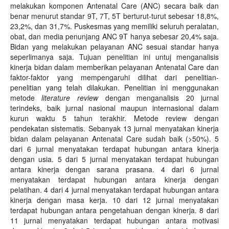
melakukan komponen Antenatal Care (ANC) secara baik dan
benar menurut standar 9T, 7T, 5T berturut-turut sebesar 18,8%,
23,2%, dan 31,7%. Puskesmas yang memiliki seluruh peralatan,
obat, dan media penunjang ANC 9T hanya sebesar 20,4% saja.
Bidan yang melakukan pelayanan ANC sesuai standar hanya
seperlimanya saja. Tujuan penelitian ini untuj menganalisis
kinerja bidan dalam memberikan pelayanan Antenatal Care dan
faktor-faktor yang mempengaruhi dilihat dari penelitian-
penelitian yang telah dilakukan. Penelitian ini menggunakan
metode
literature review
dengan menganalisis 20 jurnal
terindeks, baik jurnal nasional maupun internasional dalam
kurun waktu 5 tahun terakhir. Metode review dengan
pendekatan sistematis. Sebanyak 13 jurnal menyatakan kinerja
bidan dalam pelayanan Antenatal Care sudah baik (>50%). 5
dari 6 jurnal menyatakan terdapat hubungan antara kinerja
dengan usia. 5 dari 5 jurnal menyatakan terdapat hubungan
antara kinerja dengan sarana prasana. 4 dari 6 jurnal
menyatakan terdapat hubungan antara kinerja dengan
pelatihan. 4 dari 4 jurnal menyatakan terdapat hubungan antara
kinerja dengan masa kerja. 10 dari 12 jurnal menyatakan
terdapat hubungan antara pengetahuan dengan kinerja. 8 dari
11 jurnal menyatakan terdapat hubungan antara motivasi