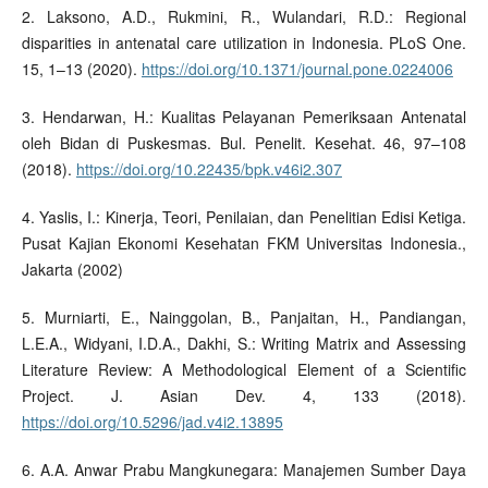
2. Laksono, A.D., Rukmini, R., Wulandari, R.D.: Regional
disparities in antenatal care utilization in Indonesia. PLoS One.
15, 1–13 (2020).
https://doi.org/10.1371/journal.pone.0224006
3. Hendarwan, H.: Kualitas Pelayanan Pemeriksaan Antenatal
oleh Bidan di Puskesmas. Bul. Penelit. Kesehat. 46, 97–108
(2018).
https://doi.org/10.22435/bpk.v46i2.307
4. Yaslis, I.: Kinerja, Teori, Penilaian, dan Penelitian Edisi Ketiga.
Pusat Kajian Ekonomi Kesehatan FKM Universitas Indonesia.,
Jakarta (2002)
5. Murniarti, E., Nainggolan, B., Panjaitan, H., Pandiangan,
L.E.A., Widyani, I.D.A., Dakhi, S.: Writing Matrix and Assessing
Literature Review: A Methodological Element of a Scientific
Project. J. Asian Dev. 4, 133 (2018).
https://doi.org/10.5296/jad.v4i2.13895
6. A.A. Anwar Prabu Mangkunegara: Manajemen Sumber Daya