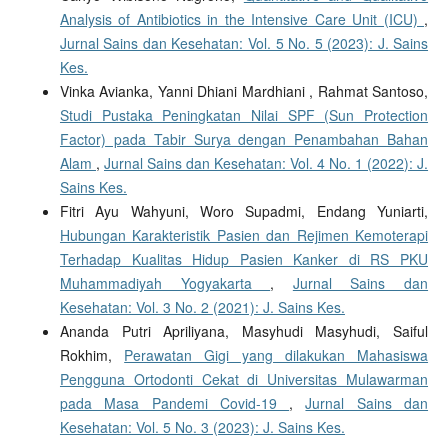
Analysis of Antibiotics in the Intensive Care Unit (ICU)
,
Jurnal Sains dan Kesehatan: Vol. 5 No. 5 (2023): J. Sains
Kes.
Vinka Avianka, Yanni Dhiani Mardhiani , Rahmat Santoso,
Studi Pustaka Peningkatan Nilai SPF (Sun Protection
Factor) pada Tabir Surya dengan Penambahan Bahan
Alam
,
Jurnal Sains dan Kesehatan: Vol. 4 No. 1 (2022): J.
Sains Kes.
Fitri Ayu Wahyuni, Woro Supadmi, Endang Yuniarti,
Hubungan Karakteristik Pasien dan Rejimen Kemoterapi
Terhadap Kualitas Hidup Pasien Kanker di RS PKU
Muhammadiyah Yogyakarta
,
Jurnal Sains dan
Kesehatan: Vol. 3 No. 2 (2021): J. Sains Kes.
Ananda Putri Apriliyana, Masyhudi Masyhudi, Saiful
Rokhim,
Perawatan Gigi yang dilakukan Mahasiswa
Pengguna Ortodonti Cekat di Universitas Mulawarman
pada Masa Pandemi Covid-19
,
Jurnal Sains dan
Kesehatan: Vol. 5 No. 3 (2023): J. Sains Kes.