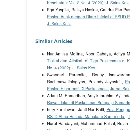
Kesehatan: Vol. 2 No. 4 (2020): J. Sains Kes.
Ega Yuspita, Raisya Hasina, Candra Eka Pus
Pasien Anak dengan Diare Infeksi di RSUD 
J. Sains Kes.
Similar Articles
Nur Annisa Meilina, Noor Cahaya, Aditya 
Tipikal dan Atipikal di Tiga Puskesmas di
No. 4 (2022): J. Sains Kes.
Swandari Paramita, Ronny Isnuward
Rachmawatiningtyas, Prilandy Jayastri ,
Po
Pasien Hipertensi Di Puskesmas
,
Jurnal Sai
Adam M. Ramadhan, Arsyik Ibrahim, Ayi Ind
Rawat Jalan di Puskesmas Sempaja Samari
hery kurniawan, Janti Nur Baiti,
Pola Penggu
RSJD Atma Husada Mahakam Samarinda
,
J
Nurul Handayani, Muhammad Faisal, Rolan 