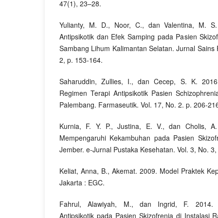
47(1), 23–28.
Yulianty, M. D., Noor, C., dan Valentina, M. 
Antipsikotik dan Efek Samping pada Pasien Skizof
Sambang Lihum Kalimantan Selatan. Jurnal Sains Fa
2, p. 153-164.
Saharuddin, Zullies, I., dan Cecep, S. K. 2016
Regimen Terapi Antipsikotik Pasien Schizophreni
Palembang. Farmaseutik. Vol. 17, No. 2. p. 206-21
Kurnia, F. Y. P., Justina, E. V., dan Cholis, A
Mempengaruhi Kekambuhan pada Pasien Skizofr
Jember. e-Jurnal Pustaka Kesehatan. Vol. 3, No. 3,
Keliat, Anna, B., Akemat. 2009. Model Praktek Ke
Jakarta : EGC.
Fahrul, Alawiyah, M., dan Ingrid, F. 2014. 
Antipsikotik pada Pasien Skizofrenia di Instalas