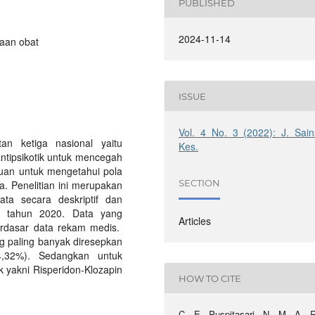
PUBLISHED
2024-11-14
naan obat
ISSUE
Vol. 4 No. 3 (2022): J. Sain
an ketiga nasional yaitu
Kes.
antipsikotik untuk mencegah
ujuan untuk mengetahui pola
SECTION
a. Penelitian ini merupakan
ata secara deskriptif dan
if tahun 2020. Data yang
Articles
erdasar data rekam medis.
g paling banyak diresepkan
44,32%). Sedangkan untuk
 yakni Risperidon-Klozapin
HOW TO CITE
C. E. Puspitasari, N. M. A. R