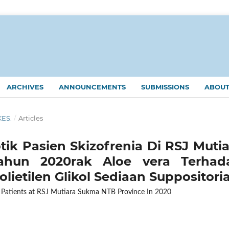
ARCHIVES
ANNOUNCEMENTS
SUBMISSIONS
ABOU
KES.
/
Articles
tik Pasien Skizofrenia Di RSJ Mutia
ahun 2020rak Aloe vera Terhad
Polietilen Glikol Sediaan Suppositori
ia Patients at RSJ Mutiara Sukma NTB Province In 2020