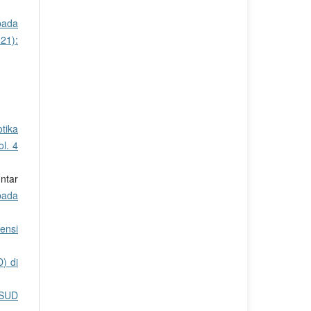
pada
021):
tika
l. 4
ntar
pada
ensi
) di
RSUD