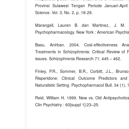
Provinsi Sulawesi Tengan Periode Januari-April
Science. Vol. 3, No. 2, p. 18-29.
Marangell, Lauren B. dan Martinez., J. M.
Psychopharmacology. New York : American Psychiat
Basu, Anirban. 2004. Cost-effectiveness Ana
Treatments in Schizophrenia: Critical Review of 
issues. Schizophrenia Research 71; 445 – 462.
Finley, P.R., Sommer, B.R., Corbitt, J.L., Bruns
Risperidone: Clinical Outcome Predictors and
Naturalistic Setting. Psychopharmacol Bull. 34 (1), 
Reid, William H. 1999. New vs. Old Antipsychotic
Clin Psychiatry : 60[suppl 1]:23–25.