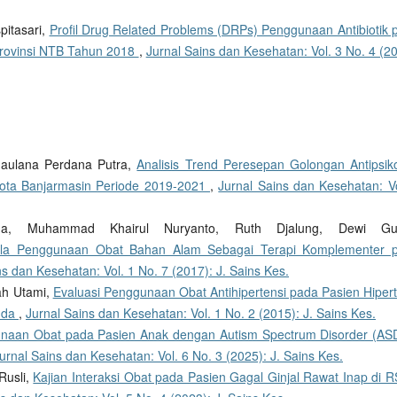
pitasari,
Profil Drug Related Problems (DRPs) Penggunaan Antibiotik 
Provinsi NTB Tahun 2018
,
Jurnal Sains dan Kesehatan: Vol. 3 No. 4 (2
Maulana Perdana Putra,
Analisis Trend Peresepan Golongan Antipsiko
 Kota Banjarmasin Periode 2019-2021
,
Jurnal Sains dan Kesehatan: Vo
ana, Muhammad Khairul Nuryanto, Ruth Djalung, Dewi Gu
la Penggunaan Obat Bahan Alam Sebagai Terapi Komplementer 
ns dan Kesehatan: Vol. 1 No. 7 (2017): J. Sains Kes.
ah Utami,
Evaluasi Penggunaan Obat Antihipertensi pada Pasien Hipert
nda
,
Jurnal Sains dan Kesehatan: Vol. 1 No. 2 (2015): J. Sains Kes.
naan Obat pada Pasien Anak dengan Autism Spectrum Disorder (ASD
urnal Sains dan Kesehatan: Vol. 6 No. 3 (2025): J. Sains Kes.
Rusli,
Kajian Interaksi Obat pada Pasien Gagal Ginjal Rawat Inap di 