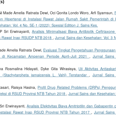
s)
, Ni Made Amelia Ratnata Dewi, Oci Qonita Londo Woro, Arfi Syamsun,
P
 Hipertensi di Instalasi Rawat Jalan Rumah Sakit Pemerintah di 
hatan: Vol. 4 No. SE-1 (2022): Spesial Edition J. Sains Kes.
.P Sri Erwinayanti,
Analisis Minimalisasi Biaya Antibiotik Ceftriaxon
sa Rawat Inap RSUDP NTB 2018
,
Jurnal Sains dan Kesehatan: Vol. 3 N
Made Amelia Ratnata Dewi,
Evaluasi Tingkat Pengetahuan Penggunaan
t di Kecamatan Ampenan Periode April–Juli 2021
,
Jurnal Sains
na Rosmalina Hidayati, Dyke Gita Wirasisya,
Uji Aktivitas Antiaskar
(Stachytarpheta jamaicensis L. Vahl) Terstandar
,
Jurnal Sains
asari, Raisya Hasina,
Profil Drug Related Problems (DRPs) Penggu
nfeksi di RSUD Provinsi NTB Tahun 2018
,
Jurnal Sains dan Kesehatan: 
Sri Erwinayanti,
Analisis Efektivitas Biaya Amitriptilin dan Gabapentin
 Instalasi Rawat Inap RSUD Provinsi NTB Tahun 2017
,
Jurnal Sains