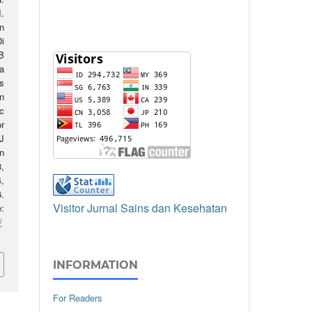
I.
n
Di
B
a
is
n
c
r
J
n
3,
,
.
Visitor Jurnal Sains dan Kesehatan
:
/
INFORMATION
For Readers