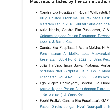
Most read articles by the same author(
Candra Eka Puspitasari, Royani Widiyastuti
Drug Related Problems (DRPs) pada Pasien
Mataram Tahun 2018
,
Jurnal Sains dan Kese
Aulia Nabila, Candra Eka Puspitasari, G.A
Cefotaxime pada Pasien Pneumonia Dewa
(2021): J. Sains Kes.
Candra Eka Puspitasari, Audra Meivira, Ni 
Penyimpanan Antibiotika pada Masyaraka
Kesehatan: Vol. 4 No. 6 (2022): J. Sains Kes.
Julia Harpina, Iman Surya Pratama, Agria
Seduhan dari Simplisia Daun Pecut Kuda 
Kesehatan: Vol. 4 No. 5 (2022): J. Sains Kes.
Ega Yuspita Darmayanti, Candra Eka Puspit
Antibiotik pada Pasien Anak dengan Diare I
3 No. 3 (2021): J. Sains Kes.
Febhi Pratiwi, Candra Eka Puspitasari, GAP 
Pasien Stroke dengan Nyeri Neuropati di