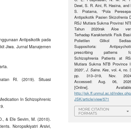
Dewi, S. R. Aini, R. Hasina, and 
S. Pratama, “Pola Peresepa
Antipsikotik Pasien Skizofrenia 
RSJ Mutiara Sukma Provinsi NT
Tahun 2020rak Aloe ver
Terhadap Karakteristik Fisik Bas
nggunaan Antipsikotik pada
Polietilen Glikol Sediaa
kit Jiwa. Jurnal Manajemen
Suppositoria: Antipsychoti
prescribing patterns fo
Schizophrenia Patients at RS
Mutiara Sukma NTB Province I
arta.
2020”,
J. Sains. Kes
, vol. 4, no. 
pp. 313–319, Nov. 2024
tan RI. (2019). Situasi
Accessed: Aug. 06, 2026
[Online]. Available
http://jsk.ff.unmul.ac.id/index.php
Medication In Schizophrenic
JSK/article/view/571
:9.
MORE CITATION
FORMATS
O., & Efe Sevim, M. (2010).
ents. Noropsikiyatri Arsivi,