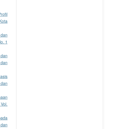
rofil
Kota
e dan
o. 1
 dan
 dan
iasis
 dan
naan
Vol.
 pada
 dan