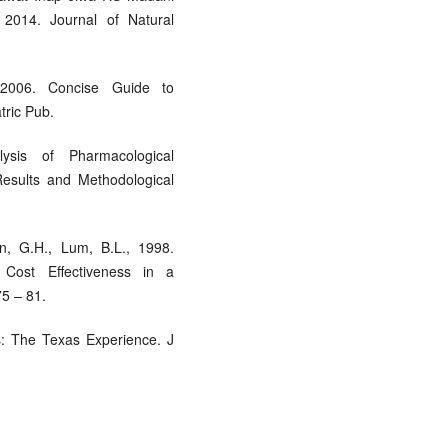
 2014. Journal of Natural
 2006. Concise Guide to
ric Pub.
lysis of Pharmacological
Results and Methodological
on, G.H., Lum, B.L., 1998.
 Cost Effectiveness in a
75 – 81.
s: The Texas Experience. J