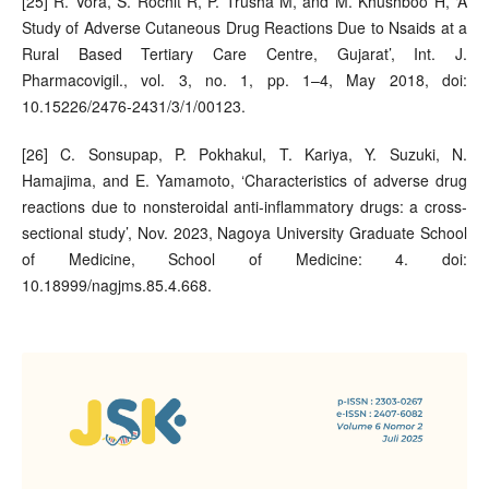
[25] R. Vora, S. Rochit R, P. Trusha M, and M. Khushboo H, ‘A
Study of Adverse Cutaneous Drug Reactions Due to Nsaids at a
Rural Based Tertiary Care Centre, Gujarat’, Int. J.
Pharmacovigil., vol. 3, no. 1, pp. 1–4, May 2018, doi:
10.15226/2476-2431/3/1/00123.
[26] C. Sonsupap, P. Pokhakul, T. Kariya, Y. Suzuki, N.
Hamajima, and E. Yamamoto, ‘Characteristics of adverse drug
reactions due to nonsteroidal anti-inflammatory drugs: a cross-
sectional study’, Nov. 2023, Nagoya University Graduate School
of Medicine, School of Medicine: 4. doi:
10.18999/nagjms.85.4.668.