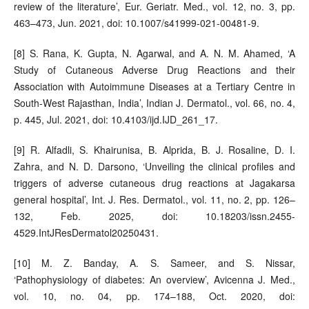
review of the literature’, Eur. Geriatr. Med., vol. 12, no. 3, pp.
463–473, Jun. 2021, doi: 10.1007/s41999-021-00481-9.
[8] S. Rana, K. Gupta, N. Agarwal, and A. N. M. Ahamed, ‘A
Study of Cutaneous Adverse Drug Reactions and their
Association with Autoimmune Diseases at a Tertiary Centre in
South-West Rajasthan, India’, Indian J. Dermatol., vol. 66, no. 4,
p. 445, Jul. 2021, doi: 10.4103/ijd.IJD_261_17.
[9] R. Alfadli, S. Khairunisa, B. Alprida, B. J. Rosaline, D. I.
Zahra, and N. D. Darsono, ‘Unveiling the clinical profiles and
triggers of adverse cutaneous drug reactions at Jagakarsa
general hospital’, Int. J. Res. Dermatol., vol. 11, no. 2, pp. 126–
132, Feb. 2025, doi: 10.18203/issn.2455-
4529.IntJResDermatol20250431.
[10] M. Z. Banday, A. S. Sameer, and S. Nissar,
‘Pathophysiology of diabetes: An overview’, Avicenna J. Med.,
vol. 10, no. 04, pp. 174–188, Oct. 2020, doi: