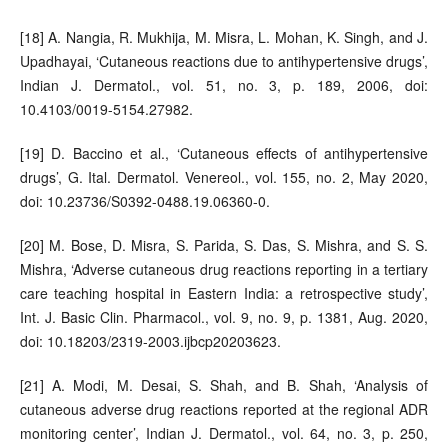
[18] A. Nangia, R. Mukhija, M. Misra, L. Mohan, K. Singh, and J.
Upadhayai, ‘Cutaneous reactions due to antihypertensive drugs’,
Indian J. Dermatol., vol. 51, no. 3, p. 189, 2006, doi:
10.4103/0019-5154.27982.
[19] D. Baccino et al., ‘Cutaneous effects of antihypertensive
drugs’, G. Ital. Dermatol. Venereol., vol. 155, no. 2, May 2020,
doi: 10.23736/S0392-0488.19.06360-0.
[20] M. Bose, D. Misra, S. Parida, S. Das, S. Mishra, and S. S.
Mishra, ‘Adverse cutaneous drug reactions reporting in a tertiary
care teaching hospital in Eastern India: a retrospective study’,
Int. J. Basic Clin. Pharmacol., vol. 9, no. 9, p. 1381, Aug. 2020,
doi: 10.18203/2319-2003.ijbcp20203623.
[21] A. Modi, M. Desai, S. Shah, and B. Shah, ‘Analysis of
cutaneous adverse drug reactions reported at the regional ADR
monitoring center’, Indian J. Dermatol., vol. 64, no. 3, p. 250,