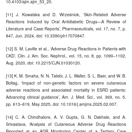
10.4103/ajm.ajm_53_20.
[11] J. Kowalska and D. Wrześniok, ‘Skin-Related Adverse
Reactions Induced by Oral Antidiabetic Drugs—A Review of
Literature and Case Reports’, Pharmaceuticals, vol. 17, no. 7, p.
847, Jun. 2024, doi: 10.3390/ph17070847.
[12] S. M. Laville et al., ‘Adverse Drug Reactions in Patients with
CKD’, Clin. J. Am. Soc. Nephrol., vol. 15, no. 8, pp. 1090–1102,
Aug. 2020, doi: 10.2215/CJN.01030120.
[13] K. M. Smaha, N. N. Talebi, J. L. Waller, S. L. Baer, and W. B.
Bollag, ‘Impact of non-genetic factors on severe cutaneous
adverse reactions and associated mortality in ESRD patients:
Advancing clinical guidance’, Am. J. Med. Sci., vol. 369, no. 5,
pp. 613–619, May 2025, doi: 10.1016/j.amjms.2025.02.007.
[14] C. A. Chindhalore, A. V. Gupta, G. N. Dakhale, and A.
Srivastava, ‘Analysis of Cutaneous Adverse Drug Reactions
Reported at an ADR Monitoring Center of a Tertiary Care