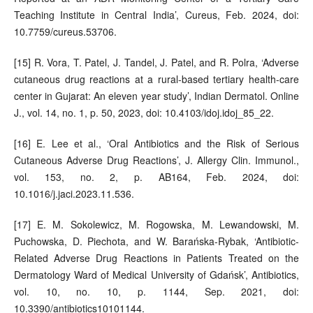
Teaching Institute in Central India’, Cureus, Feb. 2024, doi:
10.7759/cureus.53706.
[15] R. Vora, T. Patel, J. Tandel, J. Patel, and R. Polra, ‘Adverse
cutaneous drug reactions at a rural-based tertiary health-care
center in Gujarat: An eleven year study’, Indian Dermatol. Online
J., vol. 14, no. 1, p. 50, 2023, doi: 10.4103/idoj.idoj_85_22.
[16] E. Lee et al., ‘Oral Antibiotics and the Risk of Serious
Cutaneous Adverse Drug Reactions’, J. Allergy Clin. Immunol.,
vol. 153, no. 2, p. AB164, Feb. 2024, doi:
10.1016/j.jaci.2023.11.536.
[17] E. M. Sokolewicz, M. Rogowska, M. Lewandowski, M.
Puchowska, D. Piechota, and W. Barańska-Rybak, ‘Antibiotic-
Related Adverse Drug Reactions in Patients Treated on the
Dermatology Ward of Medical University of Gdańsk’, Antibiotics,
vol. 10, no. 10, p. 1144, Sep. 2021, doi:
10.3390/antibiotics10101144.