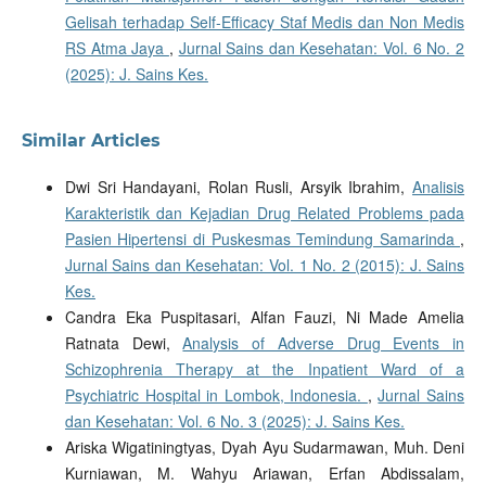
Gelisah terhadap Self-Efficacy Staf Medis dan Non Medis
RS Atma Jaya
,
Jurnal Sains dan Kesehatan: Vol. 6 No. 2
(2025): J. Sains Kes.
Similar Articles
Dwi Sri Handayani, Rolan Rusli, Arsyik Ibrahim,
Analisis
Karakteristik dan Kejadian Drug Related Problems pada
Pasien Hipertensi di Puskesmas Temindung Samarinda
,
Jurnal Sains dan Kesehatan: Vol. 1 No. 2 (2015): J. Sains
Kes.
Candra Eka Puspitasari, Alfan Fauzi, Ni Made Amelia
Ratnata Dewi,
Analysis of Adverse Drug Events in
Schizophrenia Therapy at the Inpatient Ward of a
Psychiatric Hospital in Lombok, Indonesia.
,
Jurnal Sains
dan Kesehatan: Vol. 6 No. 3 (2025): J. Sains Kes.
Ariska Wigatiningtyas, Dyah Ayu Sudarmawan, Muh. Deni
Kurniawan, M. Wahyu Ariawan, Erfan Abdissalam,