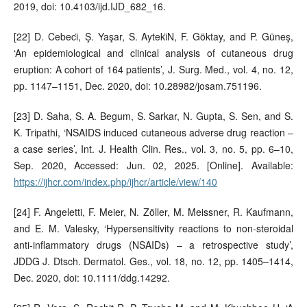
2019, doi: 10.4103/ijd.IJD_682_16.
[22] D. Cebeci̇, Ş. Yaşar, S. Ayteki̇N, F. Göktay, and P. Güneş,
‘An epidemiological and clinical analysis of cutaneous drug
eruption: A cohort of 164 patients’, J. Surg. Med., vol. 4, no. 12,
pp. 1147–1151, Dec. 2020, doi: 10.28982/josam.751196.
[23] D. Saha, S. A. Begum, S. Sarkar, N. Gupta, S. Sen, and S.
K. Tripathi, ‘NSAIDS induced cutaneous adverse drug reaction –
a case series’, Int. J. Health Clin. Res., vol. 3, no. 5, pp. 6–10,
Sep. 2020, Accessed: Jun. 02, 2025. [Online]. Available:
https://ijhcr.com/index.php/ijhcr/article/view/140
[24] F. Angeletti, F. Meier, N. Zöller, M. Meissner, R. Kaufmann,
and E. M. Valesky, ‘Hypersensitivity reactions to non‐steroidal
anti‐inflammatory drugs (NSAIDs) – a retrospective study’,
JDDG J. Dtsch. Dermatol. Ges., vol. 18, no. 12, pp. 1405–1414,
Dec. 2020, doi: 10.1111/ddg.14292.