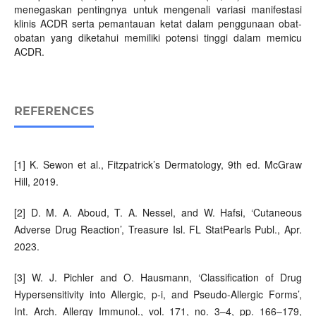
menegaskan pentingnya untuk mengenali variasi manifestasi
klinis ACDR serta pemantauan ketat dalam penggunaan obat-
obatan yang diketahui memiliki potensi tinggi dalam memicu
ACDR.
REFERENCES
[1] K. Sewon et al., Fitzpatrick’s Dermatology, 9th ed. McGraw
Hill, 2019.
[2] D. M. A. Aboud, T. A. Nessel, and W. Hafsi, ‘Cutaneous
Adverse Drug Reaction’, Treasure Isl. FL StatPearls Publ., Apr.
2023.
[3] W. J. Pichler and O. Hausmann, ‘Classification of Drug
Hypersensitivity into Allergic, p-i, and Pseudo-Allergic Forms’,
Int. Arch. Allergy Immunol., vol. 171, no. 3–4, pp. 166–179,