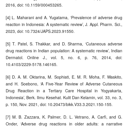
2016, doi: 10.1159/000453265.
[4] L. Maharani and A. Yugatama, ‘Prevalence of adverse drug
reaction in Indonesia: A systematic review’, J. Appl. Pharm. Sci.,
2023, doi: 10.7324/JAPS.2023.91550.
[5] T. Patel, S. Thakkar, and D. Sharma, ‘Cutaneous adverse
drug reactions in Indian population: A systematic review’, Indian
Dermatol. Online J., vol. 5, no. 6, p. 76, 2014, doi:
10.4103/2229-5178.146165.
[6] D. A. M. Oktarina, M. Sophiati, E. M. R. Moha, F. Waskito,
and H. Soebono, ‘A Five-Year Review of Adverse Cutaneous
Drug Reaction in a Tertiary Care Hospital in Yogyakarta,
Indonesia’, Berk. Ilmu Kesehat. Kulit Dan Kelamin, vol. 33, no. 3,
p. 150, Nov. 2021, doi: 10.20473/bikk.V33.3.2021.150-155.
[7] M. B. Zazzara, K. Palmer, D. L. Vetrano, A. Carfì, and G.
Onder, ‘Adverse drug reactions in older adults: a narrative