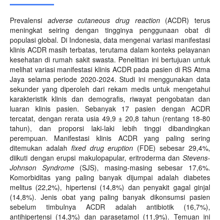
Prevalensi
adverse
cutaneous
drug reaction
(ACDR) terus
meningkat seiring dengan tingginya penggunaan obat di
populasi global. Di Indonesia, data mengenai variasi manifestasi
klinis ACDR masih terbatas, terutama dalam konteks pelayanan
kesehatan di rumah sakit swasta. Penelitian ini bertujuan untuk
melihat variasi manifestasi klinis ACDR pada pasien di RS Atma
Jaya selama periode 2020-2024. Studi ini menggunakan data
sekunder yang diperoleh dari rekam medis untuk mengetahui
karakteristik klinis dan demografis, riwayat pengobatan dan
luaran klinis pasien. Sebanyak 17 pasien dengan ACDR
tercatat, dengan rerata usia 49,9 ± 20,8 tahun (rentang 18-80
tahun), dan proporsi laki-laki lebih tinggi dibandingkan
perempuan. Manifestasi klinis ACDR yang paling sering
ditemukan adalah
fixed drug eruption
(FDE) sebesar 29,4%,
diikuti dengan erupsi makulopapular, eritroderma dan
Stevens-
Johnson Syndrome
(SJS), masing-masing sebesar 17,6%.
Komorbiditas yang paling banyak dijumpai adalah diabetes
melitus (22,2%), hipertensi (14,8%) dan penyakit gagal ginjal
(14,8%). Jenis obat yang paling banyak dikonsumsi pasien
sebelum timbulnya ACDR adalah antibiotik (16,7%),
antihipertensi (14,3%) dan parasetamol (11,9%). Temuan ini