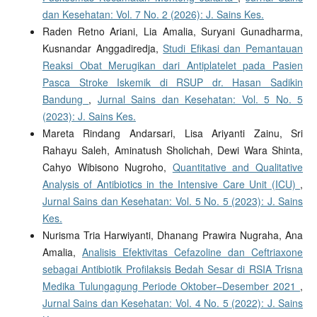
dan Kesehatan: Vol. 7 No. 2 (2026): J. Sains Kes.
Raden Retno Ariani, Lia Amalia, Suryani Gunadharma,
Kusnandar Anggadiredja,
Studi Efikasi dan Pemantauan
Reaksi Obat Merugikan dari Antiplatelet pada Pasien
Pasca Stroke Iskemik di RSUP dr. Hasan Sadikin
Bandung
,
Jurnal Sains dan Kesehatan: Vol. 5 No. 5
(2023): J. Sains Kes.
Mareta Rindang Andarsari, Lisa Ariyanti Zainu, Sri
Rahayu Saleh, Aminatush Sholichah, Dewi Wara Shinta,
Cahyo Wibisono Nugroho,
Quantitative and Qualitative
Analysis of Antibiotics in the Intensive Care Unit (ICU)
,
Jurnal Sains dan Kesehatan: Vol. 5 No. 5 (2023): J. Sains
Kes.
Nurisma Tria Harwiyanti, Dhanang Prawira Nugraha, Ana
Amalia,
Analisis Efektivitas Cefazoline dan Ceftriaxone
sebagai Antibiotik Profilaksis Bedah Sesar di RSIA Trisna
Medika Tulungagung Periode Oktober–Desember 2021
,
Jurnal Sains dan Kesehatan: Vol. 4 No. 5 (2022): J. Sains