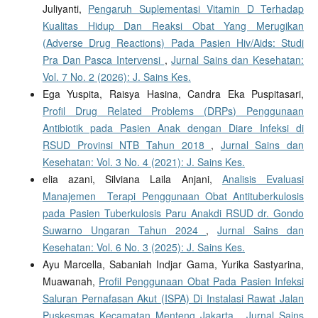
Juliyanti,
Pengaruh Suplementasi Vitamin D Terhadap
Kualitas Hidup Dan Reaksi Obat Yang Merugikan
(Adverse Drug Reactions) Pada Pasien Hiv/Aids: Studi
Pra Dan Pasca Intervensi
,
Jurnal Sains dan Kesehatan:
Vol. 7 No. 2 (2026): J. Sains Kes.
Ega Yuspita, Raisya Hasina, Candra Eka Puspitasari,
Profil Drug Related Problems (DRPs) Penggunaan
Antibiotik pada Pasien Anak dengan Diare Infeksi di
RSUD Provinsi NTB Tahun 2018
,
Jurnal Sains dan
Kesehatan: Vol. 3 No. 4 (2021): J. Sains Kes.
elia azani, Silviana Laila Anjani,
Analisis Evaluasi
Manajemen Terapi Penggunaan Obat Antituberkulosis
pada Pasien Tuberkulosis Paru Anakdi RSUD dr. Gondo
Suwarno Ungaran Tahun 2024
,
Jurnal Sains dan
Kesehatan: Vol. 6 No. 3 (2025): J. Sains Kes.
Ayu Marcella, Sabaniah Indjar Gama, Yurika Sastyarina,
Muawanah,
Profil Penggunaan Obat Pada Pasien Infeksi
Saluran Pernafasan Akut (ISPA) Di Instalasi Rawat Jalan
Puskesmas Kecamatan Menteng Jakarta
,
Jurnal Sains