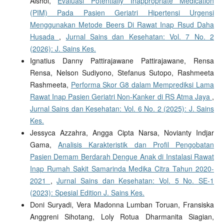
Alshol,
Evaluasi Potentially Inappropriate Medication
(PIM) Pada Pasien Geriatri Hipertensi Urgensi
Menggunakan Metode Beers Di Rawat Inap Rsud Daha
Husada
,
Jurnal Sains dan Kesehatan: Vol. 7 No. 2
(2026): J. Sains Kes.
Ignatius Danny Pattirajawane Pattirajawane, Rensa
Rensa, Nelson Sudiyono, Stefanus Sutopo, Rashmeeta
Rashmeeta,
Performa Skor G8 dalam Memprediksi Lama
Rawat Inap Pasien Geriatri Non-Kanker di RS Atma Jaya
,
Jurnal Sains dan Kesehatan: Vol. 6 No. 2 (2025): J. Sains
Kes.
Jessyca Azzahra, Angga Cipta Narsa, Novianty Indjar
Gama,
Analisis Karakteristik dan Profil Pengobatan
Pasien Demam Berdarah Dengue Anak di Instalasi Rawat
Inap Rumah Sakit Samarinda Medika Citra Tahun 2020-
2021
,
Jurnal Sains dan Kesehatan: Vol. 5 No. SE-1
(2023): Spesial Edition J. Sains Kes.
Doni Suryadi, Vera Madonna Lumban Toruan, Fransiska
Anggreni Sihotang, Loly Rotua Dharmanita Siagian,