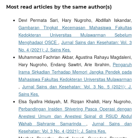
Most read articles by the same author(s)
Devi Permata Sari, Hary Nugroho, Abdillah Iskandar,
Gambaran Tingkat Kecemasan Mahasiswa Fakultas
Kedokteran Universitas Mulawarman Sebelum
Menghadapi OSCE
,
Jurnal Sains dan Kesehatan: Vol. 3
No. 4 (2021): J. Sains Kes.
Muhammad Fachrian Akbar, Agustina Rahayu Magdaleni,
Hary Nugroho, Endang Sawitri, Arie Ibrahim,
Pengaruh
Irama Sirkadian Terhadap Memori Jangka Pendek pada
Mahasiswa Fakultas Kedokteran Universitas Mulawarman
,
Jurnal Sains dan Kesehatan: Vol. 3 No. 5 (2021): J.
Sains Kes.
Elsa Syafira Hidayah, M. Rizqan Khalidi, Hary Nugroho,
Perbandingan Insiden Shivering Pasca Operasi dengan
Anestesi Umum dan Anestesi Spinal di RSUD Abdul
Wahab Sjahranie Samarinda
,
Jurnal Sains dan
Kesehatan: Vol. 3 No. 4 (2021): J. Sains Kes.