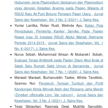
Hubungan Jenis Plasmodium falciparum dan Plasmodium
vivax dengan Kejadian Anemia pada Pasien Malaria di
RSUD Ratu Aji Putri Botung Penajam Paser Utara
,
Jurnal
Sains dan Kesehatan: Vol. 3 No. 2 (2021): J. Sains Kes.
Yuniar Lantika, Rolan Rusli, Welinda Ayu,
Kajian Pola
Pengobatan Penderita Kanker Serviks Pada Pasien
Rawat Inap Di Instalasi RSUD Abdul Wahab Sjahranie
Periode 2014-2015
,
Jurnal Sains dan Kesehatan: Vol. 1
No. 8 (2017): J. Sains Kes.
Nurus Sobah, Muhammad Ikhsan Al Mubarak1 Sobah,
Evaluasi Terapi Antibiotik pada Pasien Diare Akut Anak di
Salah Satu Rumah Sakit Umum di Samarinda
,
Jurnal
Sains dan Kesehatan: Vol. 7 No. 1 (2026): J. Sains Kes.
Marwati Marwati, Burhanuddin Taebe, Alfrida Tandilolo,
Syamsu Nur,
Pengaruh Tempat Tumbuh dan Profil
Kandungan Kimia Minyak Atsiri dari Rimpang Jahe Merah
(Zingiber officinalle Linn. Var rubrum)
,
Jurnal Sains dan
Kesehatan: Vol. 3 No. 2 (2021): J. Sains Kes.
Tessi Silviavitari, Rasmala Dewi, Mukhlis Sanuddin,