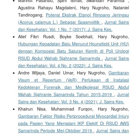
Marihot Pasaribu, Sjarif Ismail, Swandari Paramita ,
Agustina Rahayu Magdaleni, Hary Nugroho, Nataniel
Tandirogang,
Potensi Ekstrak Etanol Rimpang Jeringau
(Acorus calamus L.) Sebagai Spasmolitik
,
Jurnal Sains
dan Kesehatan: Vol. 1 No. 7 (2017): J. Sains Kes.
Alief Fikri Rusdi, Boyke Soebhali, Hary Nugroho,
Hubungan Kepadatan Batu Menurut Hounsfield Unit (HU)
dengan Komposisi Batu Saluran Kemih di Poli Urologi
RSUD Abdul Wahab Sjahranie Samarinda
,
Jurnal Sains
dan Kesehatan: Vol. 4 No. 2 (2022): J. Sains Kes.
Andre Wijaya, Daniel Umar, Hary Nugroho,
Gambaran
Visum et Repertum (VeR) Perlukaan di Instalasi
Kedokteran Forensik dan Medikolegal RSUD Abdul
Wahab Sjahranie Samarinda Tahun 2015-2019
,
Jurnal
Sains dan Kesehatan: Vol. 3 No. 4 (2021): J. Sains Kes.
Khairun Nisa, Muhammad Furqon, Hary Nugroho,
Gambaran Faktor Risiko Periprocedural Myocardial Injury
pada Pasien Yang Menjalani IKP Elektif Di RSUD AWS
Samarinda Periode Mei-Oktober 2019
,
Jurnal Sains dan