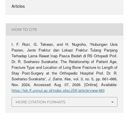
Articles
HOW TO CITE
I. F. Rozi, G. Tekwan, and H. Nugroho, “Hubungan Usia
Pasien, Jenis Fraktur dan Lokasi Fraktur Tulang Panjang
Terhadap Lama Rawat Inap Pasca Bedah di RS Ortopedi Prof.
Dr. R. Soeharso Surakarta: The Relationship of Patient Age,
Fracture Type and Location of Long Bone Fracture to Length of
Stay Post-Surgery at the Orthopedic Hospital Prof. Dr. R.
Soeharso Surakarta”,
J. Sains. Kes
, vol. 3, no. 5, pp. 661–666,
Nov. 2024, Accessed: Aug. 07, 2026. [Online]. Available:
https://jsk.ff.unmul.ac.id/index.php/JSK/article/view/483
MORE CITATION FORMATS