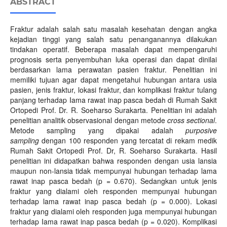
ABSTRACT
Fraktur adalah salah satu masalah kesehatan dengan angka
kejadian tinggi yang salah satu penanganannya dilakukan
tindakan operatif. Beberapa masalah dapat mempengaruhi
prognosis serta penyembuhan luka operasi dan dapat dinilai
berdasarkan lama perawatan pasien fraktur. Penelitian ini
memiliki tujuan agar dapat mengetahui hubungan antara usia
pasien, jenis fraktur, lokasi fraktur, dan komplikasi fraktur tulang
panjang terhadap Iama rawat inap pasca bedah di Rumah Sakit
Ortopedi Prof. Dr. R. Soeharso Surakarta. Penelitian ini adalah
penelitian analitik observasional dengan metode
cross sectional
.
Metode sampling yang dipakai adalah
purposive
sampling
dengan 100 responden yang tercatat di rekam medik
Rumah Sakit Ortopedi Prof. Dr, R. Soeharso Surakarta. Hasil
penelitian ini didapatkan bahwa responden dengan usia lansia
maupun non-lansia tidak mempunyai hubungan terhadap lama
rawat inap pasca bedah (p = 0.670). Sedangkan untuk jenis
fraktur yang dialami oleh responden mempunyai hubungan
terhadap lama rawat inap pasca bedah (p = 0.000). Lokasi
fraktur yang dialami oleh responden juga mempunyai hubungan
terhadap Iama rawat inap pasca bedah (p = 0.020). Komplikasi